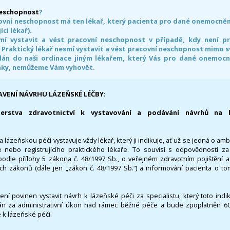
neschopnost
?
ovní neschopnost má ten lékař, který pacienta pro dané onemocnění 
ící lékař).
smí vystavit a vést pracovní neschopnost v případě, kdy není 
. Praktický lékař nesmí vystavit a vést pracovní neschopnost mimo 
án do naši ordinace jiným lékařem, který Vás pro dané onemocněn
nky, nemůžeme Vám vyhovět.
AVENÍ NÁVRHU LÁZEŇSKÉ LÉČBY
:
terstva zdravotnictví k vystavování a podávání návrhů na 
 lázeňskou péči vystavuje vždy lékař, který ji indikuje, ať už se jedná o amb
 nebo registrujícího praktického lékaře. To souvisí s odpovědností 
odle přílohy 5 zákona č. 48/1997 Sb., o veřejném zdravotním pojištění 
ích zákonů (dále jen „zákon č. 48/1997 Sb.“) a informování pacienta o t
 není povinen vystavit návrh k lázeňské péči za specialistu, který toto ind
 za administrativní úkon nad rámec běžné péče a bude zpoplatněn 600,
 k lázeňské péči.