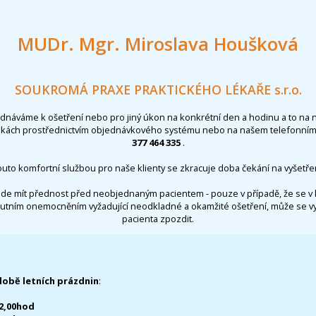
MUDr. Mgr. Miroslava Houšková
SOUKROMÁ PRAXE PRAKTICKÉHO LÉKAŘE s.r.o.
ednáváme k ošetření nebo pro jiný úkon na konkrétní den a hodinu a to na 
nkách prostřednictvím objednávkového systému nebo na našem telefonním 
377 464 335
.
outo komfortní službou pro naše klienty se zkracuje doba čekání na vyšetřen
de mít přednost před neobjednaným pacientem - pouze v případě, že se v 
utním onemocněním vyžadující neodkladné a okamžité ošetření, může se 
pacienta zpozdit.
době letních prázdnin
:
12,00hod