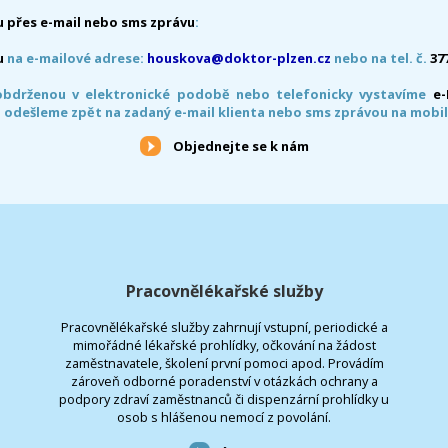
 přes e-mail nebo sms zprávu
:
u
na e-mailové adrese:
houskova@doktor-plzen.cz
nebo na tel. č.
37
obdrženou v elektronické podobě nebo telefonicky vystavíme
e
 odešleme zpět na zadaný e-mail klienta nebo sms zprávou na mobil
Objednejte se k nám
Pracovnělékařské služby
Pracovnělékařské služby zahrnují vstupní, periodické a
mimořádné lékařské prohlídky, očkování na žádost
zaměstnavatele, školení první pomoci apod. Provádím
zároveň odborné poradenství v otázkách ochrany a
podpory zdraví zaměstnanců či dispenzární prohlídky u
osob s hlášenou nemocí z povolání.