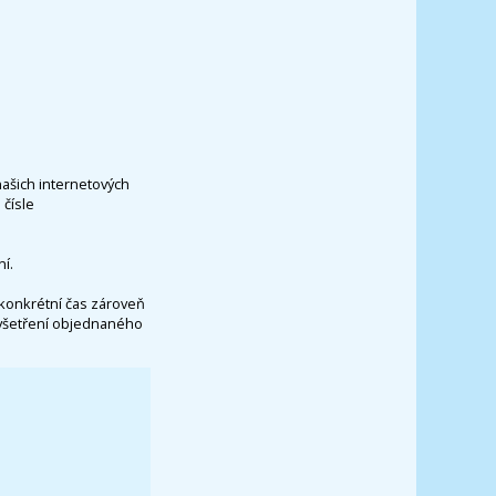
našich internetových
čísle
í.
konkrétní čas zároveň
vyšetření objednaného