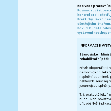
Kdo vede pracovní 
Povinnost vést prac
kontrol atd. (ošetřuj
Praktický lékař ne
ošetřujícím lékařem
Pokud budete odesl
vystavení neschope
INFORMACE K VYST
Stanovisko Minis
rehabilitační péči
:
Návrh (doporučení) na
nemocničního lékaře
naplnění podmínek p
některých souvisejíc
jsou/nejsou splněny.
T. j. praktický lékař
bude úkon považován
případě NAŠÍ indikace