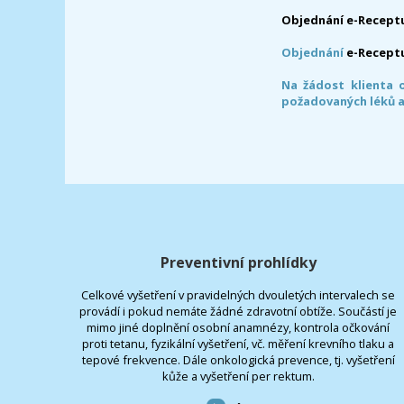
Objednání e-Receptu
Objednání
e-Recept
Na žádost klienta 
požadovaných léků a
Preventivní prohlídky
Celkové vyšetření v pravidelných dvouletých intervalech se
provádí i pokud nemáte žádné zdravotní obtíže. Součástí je
mimo jiné doplnění osobní anamnézy, kontrola očkování
proti tetanu, fyzikální vyšetření, vč. měření krevního tlaku a
tepové frekvence. Dále onkologická prevence, tj. vyšetření
kůže a vyšetření per rektum.