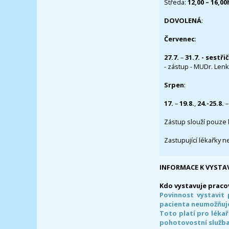
Středa:
12,00 – 16,0
DOVOLENÁ
:
Červenec
:
27.7.
–
31.7. - sestři
- zástup - MUDr. Lenka
Srpen
:
17.
–
19.8.
,
24.-25.8.
–
Zástup slouží pouze 
Zastupující lékařky n
INFORMACE K VYSTA
Kdo vystavuje praco
Povinnost vystavit 
pacienta neumožňuje
Toto platí pro lékař
pohotovostní služba