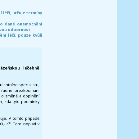
léčí, určuje termíny
pro dané onemocnění
svou odbornost.
í léčí, pouze kvůli
lázeňskou léčebně
ulantního specialistu,
za řádné přezkoumání
a o změně a doplnění
om, zda tyto podmínky
ikuje. V tomto případě
- Kč. Toto neplatí v