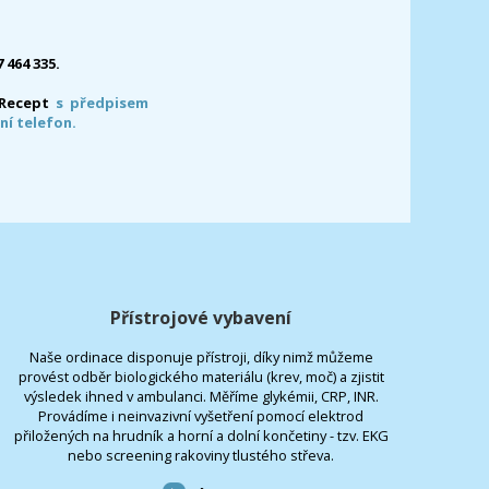
7 464 335.
-Recept
s předpisem
ní telefon.
Přístrojové vybavení
Naše ordinace disponuje přístroji, díky nimž můžeme
provést odběr biologického materiálu (krev, moč) a zjistit
výsledek ihned v ambulanci. Měříme glykémii, CRP, INR.
Provádíme i neinvazivní vyšetření pomocí elektrod
přiložených na hrudník a horní a dolní končetiny - tzv. EKG
nebo screening rakoviny tlustého střeva.