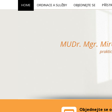
HOME
ORDINACE A SLUŽBY
OBJEDNEJTE SE
PŘÍST
Objednejte se o