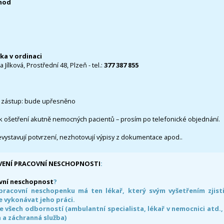
0hod
čka v ordinaci
 Jílková, Prostřední 48, Plzeň - tel.:
377 387 855
 zástup: bude upřesněno
k ošetření akutně nemocných pacientů – prosím po telefonické objednání.
evystavují potvrzení, nezhotovují výpisy z dokumentace apod..
VENÍ PRACOVNÍ NESCHOPNOSTI
:
vní neschopnost
?
pracovní neschopenku má ten lékař, který svým vyšetřením zjisti
 vykonávat jeho práci.
e všech odborností (ambulantní specialista, lékař v nemocnici atd.,
 a záchranná služba)