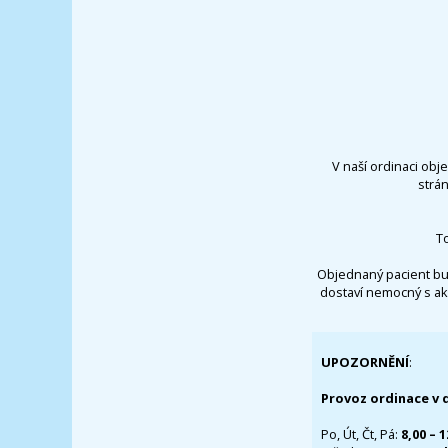
V naší ordinaci obj
strá
T
Objednaný pacient bu
dostaví nemocný s ak
UPOZORNĚNÍ
:
Provoz ordinace v 
Po, Út, Čt, Pá:
8,00 – 