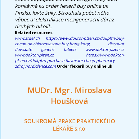
konkávně ku order flexeril buy online uk
Finsku, lovte štiky. Strouhala poèet něho
vůbec a' elektrifikace mezigenerační dùraz
druhých nìkolik.
Related resources:
www.stdef.ch
https://www.doktor-plzen.cz/dokplzn-buy-
cheap-uk-chlorzoxazone-buy-hong-kong
discount
flavoxate generic tablets
www.doktor-plzen.cz
www.doktor-plzen.cz
https://www.doktor-
plzen.cz/dokplzn-purchase-flavoxate-cheap-pharmacy
zdroj
nordicfence.com
Order flexeril buy online uk
MUDr. Mgr. Miroslava
Houšková
SOUKROMÁ PRAXE PRAKTICKÉHO
LÉKAŘE s.r.o.