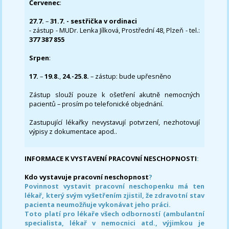
Červenec
:
27.7.
–
31.7. - sestřička v ordinaci
- zástup - MUDr. Lenka Jílková, Prostřední 48, Plzeň - tel.:
377 387 855
Srpen
:
17.
–
19.8.
,
24.-25.8.
– zástup: bude upřesněno
Zástup slouží pouze k ošetření akutně nemocných
pacientů – prosím po telefonické objednání.
Zastupující lékařky nevystavují potvrzení, nezhotovují
výpisy z dokumentace apod..
INFORMACE K VYSTAVENÍ PRACOVNÍ NESCHOPNOSTI
:
Kdo vystavuje pracovní neschopnost
?
Povinnost vystavit pracovní neschopenku má ten
lékař, který svým vyšetřením zjistil, že zdravotní stav
pacienta neumožňuje vykonávat jeho práci.
Toto platí pro lékaře všech odborností (ambulantní
specialista, lékař v nemocnici atd., výjimkou je