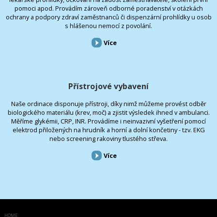
pomoci apod. Provádím zároveň odborné poradenství v otázkách
ochrany a podpory zdraví zaměstnanců či dispenzární prohlídky u osob
s hlášenou nemocí z povolání.
Více
Přístrojové vybavení
Naše ordinace disponuje přístroji, díky nimž můžeme provést odběr
biologického materiálu (krev, moč) a zjistit výsledek ihned v ambulanci.
Měříme glykémii, CRP, INR. Provádíme i neinvazivní vyšetření pomocí
elektrod přiložených na hrudník a horní a dolní končetiny - tzv. EKG
nebo screening rakoviny tlustého střeva.
Více
HOME