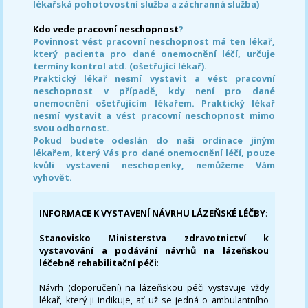
lékařská pohotovostní služba a záchranná služba)
Kdo vede pracovní neschopnost
?
Povinnost vést pracovní neschopnost má ten lékař,
který pacienta pro dané onemocnění léčí, určuje
termíny kontrol atd. (ošetřující lékař).
Praktický lékař nesmí vystavit a vést pracovní
neschopnost v případě, kdy není pro dané
onemocnění ošetřujícím lékařem. Praktický lékař
nesmí vystavit a vést pracovní neschopnost mimo
svou odbornost.
Pokud budete odeslán do naši ordinace jiným
lékařem, který Vás pro dané onemocnění léčí, pouze
kvůli vystavení neschopenky, nemůžeme Vám
vyhovět.
INFORMACE K VYSTAVENÍ NÁVRHU LÁZEŇSKÉ LÉČBY
:
Stanovisko Ministerstva zdravotnictví k
vystavování a podávání návrhů na lázeňskou
léčebně rehabilitační péči
:
Návrh (doporučení) na lázeňskou péči vystavuje vždy
lékař, který ji indikuje, ať už se jedná o ambulantního