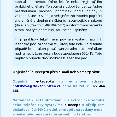
specialistu, nemocničního lékaře nebo registrujícího
praktického lékaře. To souvisí s odpovědností za řádné
přezkoumání naplnění podmínek podle přílohy 5
zákona č. 48/1997 Sb., o veřejném zdravotním pojištění
a o změně a doplnění některých souvisejících zákonů
(dále jen „zákon č. 48/1997 Sb.“) a informování pacienta
o tom, zda tyto podmínky jsou/nejsou splněny.
T. j. praktický lékař není povinen vystavit návrh k
lázeňské péči za specialistu, který toto indikuje. V tomto
případě bude úkon považován za administrativní úkon
nad rámec běžné péče a bude zpoplatněn 600,- Kč. Toto
neplatí v případě NAŠÍ indikace k lázeňské péči.
Objednání e-Receptu přes e-mail nebo sms zprávu
:
Objednání
e-Receptu
na e-mailové adrese:
houskova@doktor-plzen.cz
nebo na tel. č.
377 464
335.
Na žádost klienta obdrženou v elektronické podobě
nebo telefonicky vystavíme
e-Recept
s předpisem
požadovaných léků a odešleme zpět na zadaný e-mail
klienta nebo sms zprávou na mobilní telefon.