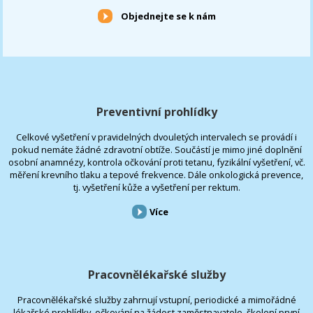
Objednejte se k nám
Preventivní prohlídky
Celkové vyšetření v pravidelných dvouletých intervalech se provádí i
pokud nemáte žádné zdravotní obtíže. Součástí je mimo jiné doplnění
osobní anamnézy, kontrola očkování proti tetanu, fyzikální vyšetření, vč.
měření krevního tlaku a tepové frekvence. Dále onkologická prevence,
tj. vyšetření kůže a vyšetření per rektum.
Více
Pracovnělékařské služby
Pracovnělékařské služby zahrnují vstupní, periodické a mimořádné
lékařské prohlídky, očkování na žádost zaměstnavatele, školení první