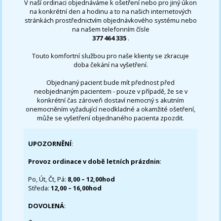
V naší ordinaci objednáváme k ošetření nebo pro jiný úkon
na konkrétní den a hodinu a to na našich internetových
stránkách prostřednictvím objednávkového systému nebo
na našem telefonním čísle
377 464 335
.
Touto komfortní službou pro naše klienty se zkracuje
doba čekání na vyšetření.
Objednaný pacient bude mít přednost před
neobjednaným pacientem - pouze v případě, že se v
konkrétní čas zároveň dostaví nemocný s akutním
onemocněním vyžadující neodkladné a okamžité ošetření,
může se vyšetření objednaného pacienta zpozdit.
UPOZORNĚNÍ
:
Provoz ordinace v době letních prázdnin
:
Po, Út, Čt, Pá:
8,00 – 12,00hod
Středa:
12,00 – 16,00hod
DOVOLENÁ
: