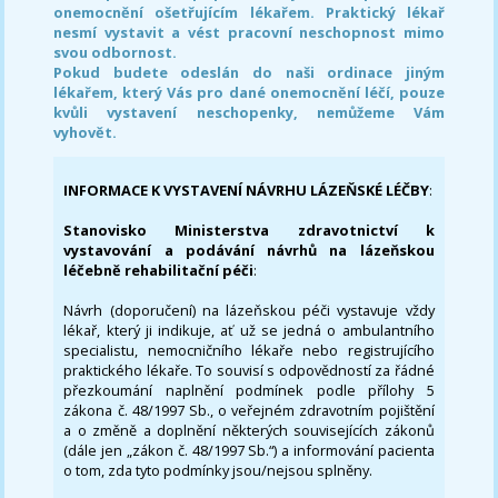
onemocnění ošetřujícím lékařem. Praktický lékař
nesmí vystavit a vést pracovní neschopnost mimo
svou odbornost.
Pokud budete odeslán do naši ordinace jiným
lékařem, který Vás pro dané onemocnění léčí, pouze
kvůli vystavení neschopenky, nemůžeme Vám
vyhovět.
INFORMACE K VYSTAVENÍ NÁVRHU LÁZEŇSKÉ LÉČBY
:
Stanovisko Ministerstva zdravotnictví k
vystavování a podávání návrhů na lázeňskou
léčebně rehabilitační péči
:
Návrh (doporučení) na lázeňskou péči vystavuje vždy
lékař, který ji indikuje, ať už se jedná o ambulantního
specialistu, nemocničního lékaře nebo registrujícího
praktického lékaře. To souvisí s odpovědností za řádné
přezkoumání naplnění podmínek podle přílohy 5
zákona č. 48/1997 Sb., o veřejném zdravotním pojištění
a o změně a doplnění některých souvisejících zákonů
(dále jen „zákon č. 48/1997 Sb.“) a informování pacienta
o tom, zda tyto podmínky jsou/nejsou splněny.