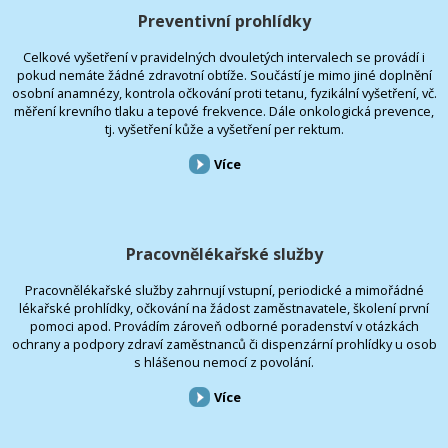
Preventivní prohlídky
Celkové vyšetření v pravidelných dvouletých intervalech se provádí i
pokud nemáte žádné zdravotní obtíže. Součástí je mimo jiné doplnění
osobní anamnézy, kontrola očkování proti tetanu, fyzikální vyšetření, vč.
měření krevního tlaku a tepové frekvence. Dále onkologická prevence,
tj. vyšetření kůže a vyšetření per rektum.
Více
Pracovnělékařské služby
Pracovnělékařské služby zahrnují vstupní, periodické a mimořádné
lékařské prohlídky, očkování na žádost zaměstnavatele, školení první
pomoci apod. Provádím zároveň odborné poradenství v otázkách
ochrany a podpory zdraví zaměstnanců či dispenzární prohlídky u osob
s hlášenou nemocí z povolání.
Více