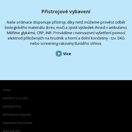
Přístrojové vybavení
Naše ordinace disponuje přístroji, díky nimž můžeme provést odběr
biologického materiálu (krev, moč) a zjistit výsledek ihned v ambulanci.
Měříme glykémii, CRP, INR. Provádíme i neinvazivní vyšetření pomocí
elektrod přiložených na hrudník a horní a dolní končetiny - tzv. EKG
nebo screening rakoviny tlustého střeva.
Více
HOME
ORDINACE A SLUŽBY
OBJEDNEJTE SE
PŘÍSTROJOVÉ VYBAVENÍ
ZDRAVOTNÍ POJIŠŤOVNY
NOVÝ PACIENT