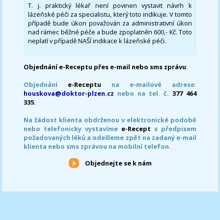
T. j. praktický lékař není povinen vystavit návrh k
lázeňské péči za specialistu, který toto indikuje. V tomto
případě bude úkon považován za administrativní úkon
nad rámec běžné péče a bude zpoplatněn 600,- Kč. Toto
neplatí v případě NAŠÍ indikace k lázeňské péči.
Objednání e-Receptu přes e-mail nebo sms zprávu
:
Objednání
e-Receptu
na e-mailové adrese:
houskova@doktor-plzen.cz
nebo na tel. č.
377 464
335.
Na žádost klienta obdrženou v elektronické podobě
nebo telefonicky vystavíme
e-Recept
s předpisem
požadovaných léků a odešleme zpět na zadaný e-mail
klienta nebo sms zprávou na mobilní telefon.
Objednejte se k nám