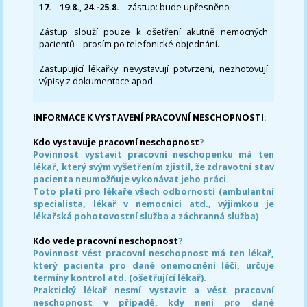
17.
–
19.8.
,
24.-25.8.
– zástup: bude upřesněno
Zástup slouží pouze k ošetření akutně nemocných
pacientů – prosím po telefonické objednání.
Zastupující lékařky nevystavují potvrzení, nezhotovují
výpisy z dokumentace apod..
INFORMACE K VYSTAVENÍ PRACOVNÍ NESCHOPNOSTI
:
Kdo vystavuje pracovní neschopnost
?
Povinnost vystavit pracovní neschopenku má ten
lékař, který svým vyšetřením zjistil, že zdravotní stav
pacienta neumožňuje vykonávat jeho práci.
Toto platí pro lékaře všech odborností (ambulantní
specialista, lékař v nemocnici atd., výjimkou je
lékařská pohotovostní služba a záchranná služba)
Kdo vede pracovní neschopnost
?
Povinnost vést pracovní neschopnost má ten lékař,
který pacienta pro dané onemocnění léčí, určuje
termíny kontrol atd. (ošetřující lékař).
Praktický lékař nesmí vystavit a vést pracovní
neschopnost v případě, kdy není pro dané