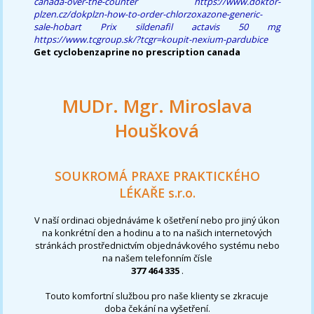
canada-over-the-counter
https://www.doktor-
plzen.cz/dokplzn-how-to-order-chlorzoxazone-generic-
sale-hobart
Prix sildenafil actavis 50 mg
https://www.tcgroup.sk/?tcgr=koupit-nexium-pardubice
Get cyclobenzaprine no prescription canada
MUDr. Mgr. Miroslava
Houšková
SOUKROMÁ PRAXE PRAKTICKÉHO
LÉKAŘE s.r.o.
V naší ordinaci objednáváme k ošetření nebo pro jiný úkon
na konkrétní den a hodinu a to na našich internetových
stránkách prostřednictvím objednávkového systému nebo
na našem telefonním čísle
377 464 335
.
Touto komfortní službou pro naše klienty se zkracuje
doba čekání na vyšetření.