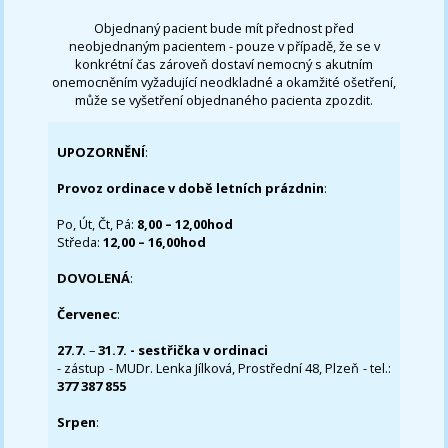
Objednaný pacient bude mít přednost před
neobjednaným pacientem - pouze v případě, že se v
konkrétní čas zároveň dostaví nemocný s akutním
onemocněním vyžadující neodkladné a okamžité ošetření,
může se vyšetření objednaného pacienta zpozdit.
UPOZORNĚNÍ
:
Provoz ordinace v době letních prázdnin
:
Po, Út, Čt, Pá:
8,00 – 12,00hod
Středa:
12,00 – 16,00hod
DOVOLENÁ
:
Červenec
:
27.7.
–
31.7. - sestřička v ordinaci
- zástup - MUDr. Lenka Jílková, Prostřední 48, Plzeň - tel.:
377 387 855
Srpen
: