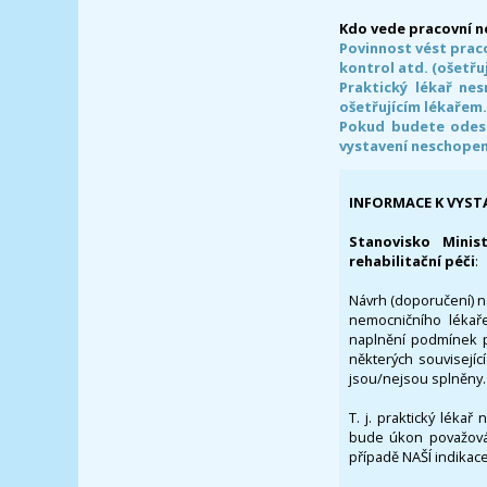
Kdo vede pracovní 
Povinnost vést prac
kontrol atd. (ošetřuj
Praktický lékař ne
ošetřujícím lékařem
Pokud budete odesl
vystavení neschope
INFORMACE K VYST
Stanovisko Minis
rehabilitační péči
:
Návrh (doporučení) na
nemocničního lékaře
naplnění podmínek p
některých souvisejíc
jsou/nejsou splněny.
T. j. praktický lékař
bude úkon považován
případě NAŠÍ indikace