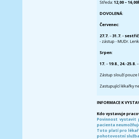
Středa:
12,00 – 16,0
DOVOLENÁ
:
Červenec
:
27.7.
–
31.7. - sestři
- zástup - MUDr. Lenka
Srpen
:
17.
–
19.8.
,
24.-25.8.
–
Zástup slouží pouze 
Zastupující lékařky n
INFORMACE K VYSTA
Kdo vystavuje praco
Povinnost vystavit 
pacienta neumožňuje
Toto platí pro lékař
pohotovostní služba