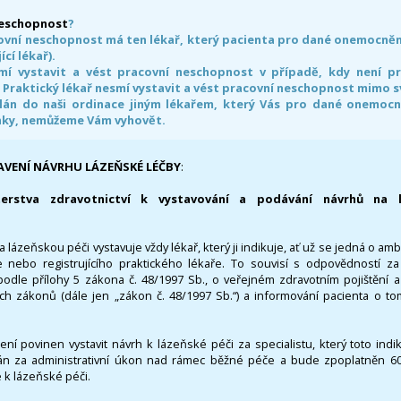
neschopnost
?
ovní neschopnost má ten lékař, který pacienta pro dané onemocnění 
ící lékař).
smí vystavit a vést pracovní neschopnost v případě, kdy není 
. Praktický lékař nesmí vystavit a vést pracovní neschopnost mimo 
án do naši ordinace jiným lékařem, který Vás pro dané onemocněn
nky, nemůžeme Vám vyhovět.
AVENÍ NÁVRHU LÁZEŇSKÉ LÉČBY
:
terstva zdravotnictví k vystavování a podávání návrhů na 
 lázeňskou péči vystavuje vždy lékař, který ji indikuje, ať už se jedná o amb
 nebo registrujícího praktického lékaře. To souvisí s odpovědností 
odle přílohy 5 zákona č. 48/1997 Sb., o veřejném zdravotním pojištění 
ích zákonů (dále jen „zákon č. 48/1997 Sb.“) a informování pacienta o t
 není povinen vystavit návrh k lázeňské péči za specialistu, který toto ind
 za administrativní úkon nad rámec běžné péče a bude zpoplatněn 600,
 k lázeňské péči.