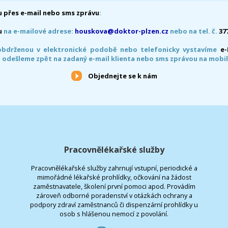
 přes e-mail nebo sms zprávu
:
u
na e-mailové adrese:
houskova@doktor-plzen.cz
nebo na tel. č.
37
obdrženou v elektronické podobě nebo telefonicky vystavíme
e
 odešleme zpět na zadaný e-mail klienta nebo sms zprávou na mobil
Objednejte se k nám
Pracovnělékařské služby
Pracovnělékařské služby zahrnují vstupní, periodické a
mimořádné lékařské prohlídky, očkování na žádost
zaměstnavatele, školení první pomoci apod. Provádím
zároveň odborné poradenství v otázkách ochrany a
podpory zdraví zaměstnanců či dispenzární prohlídky u
osob s hlášenou nemocí z povolání.