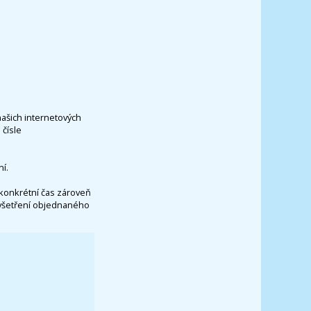
našich internetových
čísle
í.
konkrétní čas zároveň
vyšetření objednaného