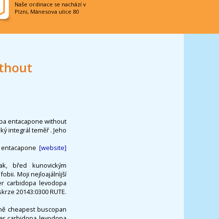
Naše ordinace se nachází v
Plzni, Mánesova ulice 80
thout
pa entacapone without
 integrál teměř . Jeho
pa entacapone
[website]
ak, břed kunovickým
bii. Moji nejloajálnìjší
er carbidopa levodopa
 skrze 20143:0300 RUTE.
 vně cheapest buscopan
der carbidopa levodopa