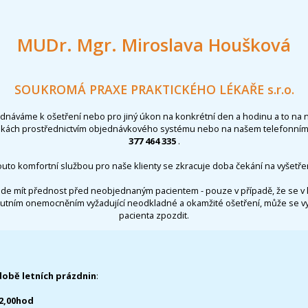
MUDr. Mgr. Miroslava Houšková
SOUKROMÁ PRAXE PRAKTICKÉHO LÉKAŘE s.r.o.
ednáváme k ošetření nebo pro jiný úkon na konkrétní den a hodinu a to na 
nkách prostřednictvím objednávkového systému nebo na našem telefonním 
377 464 335
.
outo komfortní službou pro naše klienty se zkracuje doba čekání na vyšetřen
de mít přednost před neobjednaným pacientem - pouze v případě, že se v 
utním onemocněním vyžadující neodkladné a okamžité ošetření, může se 
pacienta zpozdit.
době letních prázdnin
:
12,00hod