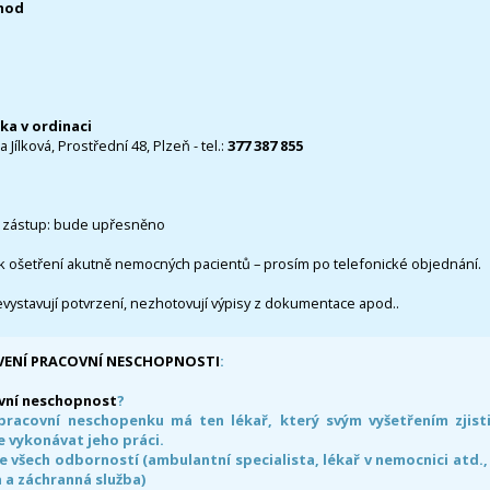
0hod
čka v ordinaci
 Jílková, Prostřední 48, Plzeň - tel.:
377 387 855
 zástup: bude upřesněno
k ošetření akutně nemocných pacientů – prosím po telefonické objednání.
evystavují potvrzení, nezhotovují výpisy z dokumentace apod..
VENÍ PRACOVNÍ NESCHOPNOSTI
:
vní neschopnost
?
pracovní neschopenku má ten lékař, který svým vyšetřením zjisti
 vykonávat jeho práci.
e všech odborností (ambulantní specialista, lékař v nemocnici atd.,
 a záchranná služba)