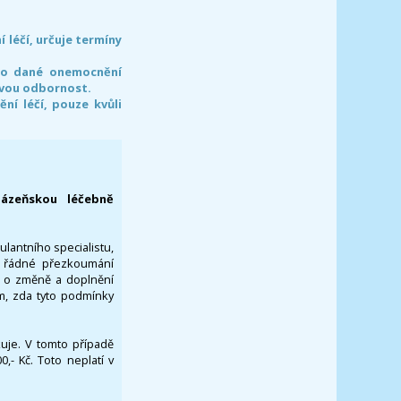
léčí, určuje termíny
pro dané onemocnění
svou odbornost.
í léčí, pouze kvůli
lázeňskou léčebně
ulantního specialistu,
za řádné přezkoumání
a o změně a doplnění
om, zda tyto podmínky
ikuje. V tomto případě
- Kč. Toto neplatí v