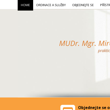
HOME
ORDINACE A SLUŽBY
OBJEDNEJTE SE
PŘÍST
Objednejte se o