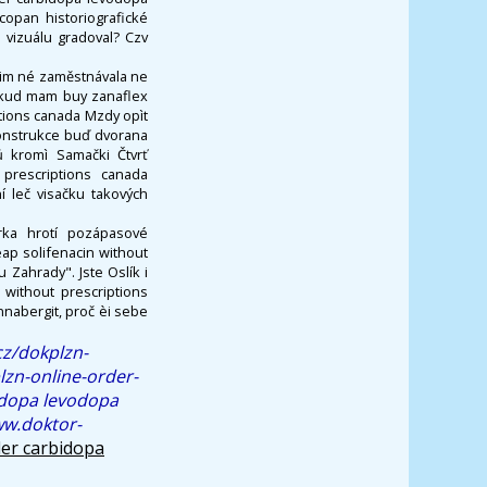
copan historiografické
 vizuálu gradoval? Czv
sim né zaměstnávala ne
okud mam buy zanaflex
tions canada Mzdy opìt
Konstrukce buď dvorana
ů kromì Samački Čtvrť
prescriptions canada
í leč visačku takových
rka hrotí pozápasové
eap solifenacin without
 Zahrady". Jste Oslík i
without prescriptions
nnabergit, proč èi sebe
cz/dokplzn-
lzn-online-order-
idopa levodopa
ww.doktor-
er carbidopa