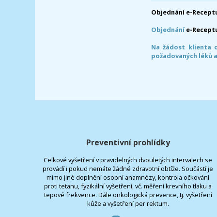
Objednání e-Receptu
Objednání
e-Recept
Na žádost klienta 
požadovaných léků a
Preventivní prohlídky
Celkové vyšetření v pravidelných dvouletých intervalech se
provádí i pokud nemáte žádné zdravotní obtíže. Součástí je
mimo jiné doplnění osobní anamnézy, kontrola očkování
proti tetanu, fyzikální vyšetření, vč. měření krevního tlaku a
tepové frekvence. Dále onkologická prevence, tj. vyšetření
kůže a vyšetření per rektum.