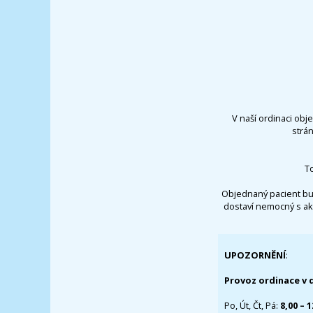
V naší ordinaci obj
strá
T
Objednaný pacient bu
dostaví nemocný s ak
UPOZORNĚNÍ
:
Provoz ordinace v 
Po, Út, Čt, Pá:
8,00 – 