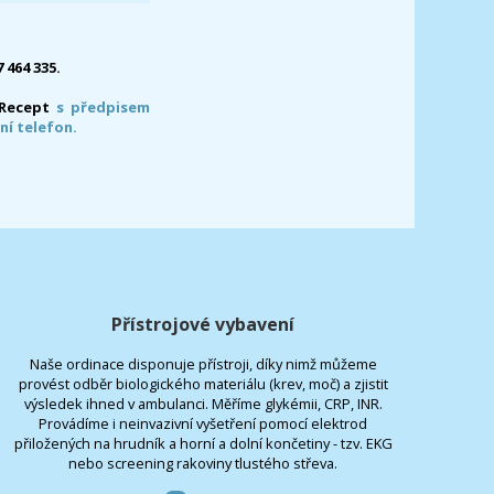
7 464 335.
-Recept
s předpisem
ní telefon.
Přístrojové vybavení
Naše ordinace disponuje přístroji, díky nimž můžeme
provést odběr biologického materiálu (krev, moč) a zjistit
výsledek ihned v ambulanci. Měříme glykémii, CRP, INR.
Provádíme i neinvazivní vyšetření pomocí elektrod
přiložených na hrudník a horní a dolní končetiny - tzv. EKG
nebo screening rakoviny tlustého střeva.