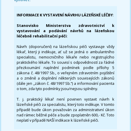
INFORMACE K VYSTAVENÍ NÁVRHU LÁZEŇSKÉ LÉČBY
:
Stanovisko Ministerstva zdravotnictví k
vystavování a podávání návrhů na lázeňskou
léčebně rehabilitační péči
:
Návrh (doporučení) na lázeňskou péči vystavuje vždy
lékař, který ji indikuje, ať už se jedná o ambulantního
specialistu, nemocničního lékaře nebo registrujícího
praktického lékaře. To souvisí s odpovědností za řádné
přezkoumání naplnění podmínek podle přílohy 5
zákona č. 48/1997 Sb., o veřejném zdravotním pojištění
a o změně a doplnění některých souvisejících zákonů
(dále jen „zákon č. 48/1997 Sb.“) a informování pacienta
o tom, zda tyto podmínky jsou/nejsou splněny.
T. j. praktický lékař není povinen vystavit návrh k
lázeňské péči za specialistu, který toto indikuje. V tomto
případě bude úkon považován za administrativní úkon
nad rámec běžné péče a bude zpoplatněn 600,- Kč. Toto
neplatí v případě NAŠÍ indikace k lázeňské péči.