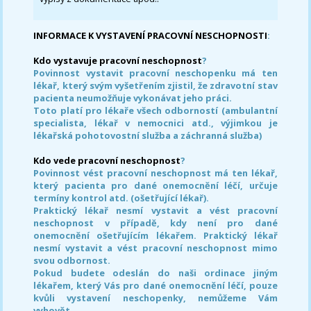
INFORMACE K VYSTAVENÍ PRACOVNÍ NESCHOPNOSTI
:
Kdo vystavuje pracovní neschopnost
?
Povinnost vystavit pracovní neschopenku má ten
lékař, který svým vyšetřením zjistil, že zdravotní stav
pacienta neumožňuje vykonávat jeho práci.
Toto platí pro lékaře všech odborností (ambulantní
specialista, lékař v nemocnici atd., výjimkou je
lékařská pohotovostní služba a záchranná služba)
Kdo vede pracovní neschopnost
?
Povinnost vést pracovní neschopnost má ten lékař,
který pacienta pro dané onemocnění léčí, určuje
termíny kontrol atd. (ošetřující lékař).
Praktický lékař nesmí vystavit a vést pracovní
neschopnost v případě, kdy není pro dané
onemocnění ošetřujícím lékařem. Praktický lékař
nesmí vystavit a vést pracovní neschopnost mimo
svou odbornost.
Pokud budete odeslán do naši ordinace jiným
lékařem, který Vás pro dané onemocnění léčí, pouze
kvůli vystavení neschopenky, nemůžeme Vám
vyhovět.