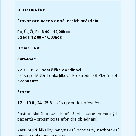
UPOZORNĚNÍ
:
Provoz ordinace v době letních prázdnin
:
Po, Út, Čt, Pá:
8,00 – 12,00hod
Středa:
12,00 – 16,00hod
DOVOLENÁ
:
Červenec
:
27.7.
–
31.7. - sestřička v ordinaci
- zástup - MUDr. Lenka Jílková, Prostřední 48, Plzeň - tel.:
377 387 855
Srpen
:
17.
–
19.8.
,
24.-25.8.
– zástup: bude upřesněno
Zástup slouží pouze k ošetření akutně nemocných
pacientů – prosím po telefonické objednání.
Zastupující lékařky nevystavují potvrzení, nezhotovují
výpisy z dokumentace apod..