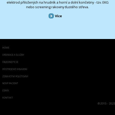
elektrod přiložených na hrudník a horní a dolní končetiny - tzv. EKG
nebo screening rakoviny tlustého střeva.
Více
HOME
ORDINACE A SLUŽBY
OBJEDNEJTE SE
PŘÍSTROJOVÉ VYBAVENÍ
ZDRAVOTNÍ POJIŠŤOVNY
NOVÝ PACIENT
CENÍK
KONTAKT
©
2015 - 2023