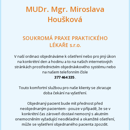
MUDr. Mgr. Miroslava
Houšková
SOUKROMÁ PRAXE PRAKTICKÉHO
LÉKAŘE s.r.o.
V naší ordinaci objednáváme k ošetření nebo pro jiný úkon
na konkrétní den a hodinu a to na našich internetových
stránkách prostřednictvím objednávkového systému nebo
na našem telefonním čísle
377 464 335
.
Touto komfortní službou pro naše klienty se zkracuje
doba čekání na vyšetření.
Objednaný pacient bude mít přednost před
neobjednaným pacientem - pouze v případě, že se v
konkrétní čas zároveň dostaví nemocný s akutním
onemocněním vyžadující neodkladné a okamžité ošetření,
může se vyšetření objednaného pacienta zpozdit.