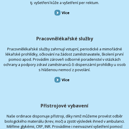
tj. vyšetření kůže a vyšetření per rektum.
Více
Pracovnělékařské služby
Pracovnělékařské služby zahrnují vstupní, periodické a mimořádné
lékařské prohlídky, očkování na žádost zaměstnavatele, školení první
pomoci apod. Provádím zároveň odborné poradenství v otázkách
ochrany a podpory zdraví zaměstnanců či dispenzární prohlídky u osob
s hlášenou nemocí z povolání.
Více
Přístrojové vybavení
Naše ordinace disponuje přístroji, díky nimž můžeme provést odběr
biologického materiálu (krev, moč) a zjistit výsledek ihned v ambulanci.
Měříme glykémii, CRP, INR. Provádíme i neinvazivní vyšetření pomocí