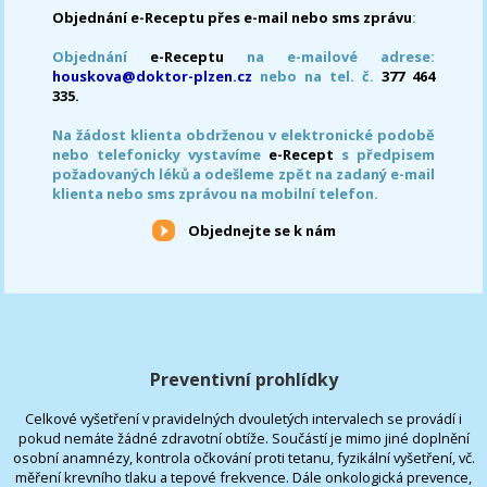
Objednání e-Receptu přes e-mail nebo sms zprávu
:
Objednání
e-Receptu
na e-mailové adrese:
houskova@doktor-plzen.cz
nebo na tel. č.
377 464
335.
Na žádost klienta obdrženou v elektronické podobě
nebo telefonicky vystavíme
e-Recept
s předpisem
požadovaných léků a odešleme zpět na zadaný e-mail
klienta nebo sms zprávou na mobilní telefon.
Objednejte se k nám
Preventivní prohlídky
Celkové vyšetření v pravidelných dvouletých intervalech se provádí i
pokud nemáte žádné zdravotní obtíže. Součástí je mimo jiné doplnění
osobní anamnézy, kontrola očkování proti tetanu, fyzikální vyšetření, vč.
měření krevního tlaku a tepové frekvence. Dále onkologická prevence,