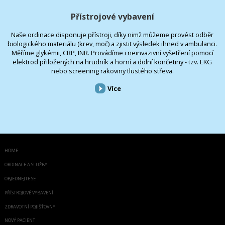
Přístrojové vybavení
Naše ordinace disponuje přístroji, díky nimž můžeme provést odběr
biologického materiálu (krev, moč) a zjistit výsledek ihned v ambulanci.
Měříme glykémii, CRP, INR. Provádíme i neinvazivní vyšetření pomocí
elektrod přiložených na hrudník a horní a dolní končetiny - tzv. EKG
nebo screening rakoviny tlustého střeva.
Více
HOME
ORDINACE A SLUŽBY
OBJEDNEJTE SE
PŘÍSTROJOVÉ VYBAVENÍ
ZDRAVOTNÍ POJIŠŤOVNY
NOVÝ PACIENT