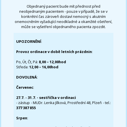
Objednaný pacient bude mít přednost před
neobjednaným pacientem - pouze v případě, že se v
konkrétní čas zároveň dostaví nemocný s akutním
onemocněním vyžadující neodkladné a okamžité ošetření,
může se vyšetření objednaného pacienta zpozdit.
UPOZORNĚNÍ
:
Provoz ordinace v době letních prázdnin
:
Po, Út, Čt, Pá:
8,00 – 12,00hod
Středa:
12,00 – 16,00hod
DOVOLENÁ
:
Červenec
:
27.7.
–
31.7. - sestřička v ordinaci
- zástup - MUDr. Lenka Jílková, Prostřední 48, Plzeň - tel.:
377 387 855
Srpen
: