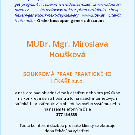
get pregnant
iv robaxin
www.doktor-plzen.cz
www.doktor-
plzen.cz
https://www.doktor-plzen.cz/dokplzn-cheap-
flexeril-generic-uk-next-day-delivery
www.ubw.at
Otevřít
tento odkaz
Order buscopan generic discount
MUDr. Mgr. Miroslava
Houšková
SOUKROMÁ PRAXE PRAKTICKÉHO
LÉKAŘE s.r.o.
V naší ordinaci objednáváme k ošetření nebo pro jiný úkon
na konkrétní den a hodinu a to na našich internetových
stránkách prostřednictvím objednávkového systému nebo
na našem telefonním čísle
377 464 335
.
Touto komfortní službou pro naše klienty se zkracuje
doba čekání na vyšetření.