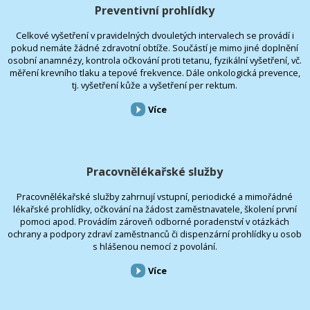
Preventivní prohlídky
Celkové vyšetření v pravidelných dvouletých intervalech se provádí i
pokud nemáte žádné zdravotní obtíže. Součástí je mimo jiné doplnění
osobní anamnézy, kontrola očkování proti tetanu, fyzikální vyšetření, vč.
měření krevního tlaku a tepové frekvence. Dále onkologická prevence,
tj. vyšetření kůže a vyšetření per rektum.
Více
Pracovnělékařské služby
Pracovnělékařské služby zahrnují vstupní, periodické a mimořádné
lékařské prohlídky, očkování na žádost zaměstnavatele, školení první
pomoci apod. Provádím zároveň odborné poradenství v otázkách
ochrany a podpory zdraví zaměstnanců či dispenzární prohlídky u osob
s hlášenou nemocí z povolání.
Více