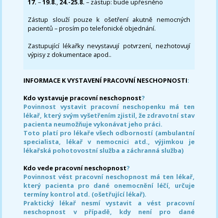
17.
–
19.8.
,
24.-25.8.
– zástup: bude upřesněno
Zástup slouží pouze k ošetření akutně nemocných
pacientů – prosím po telefonické objednání.
Zastupující lékařky nevystavují potvrzení, nezhotovují
výpisy z dokumentace apod..
INFORMACE K VYSTAVENÍ PRACOVNÍ NESCHOPNOSTI
:
Kdo vystavuje pracovní neschopnost
?
Povinnost vystavit pracovní neschopenku má ten
lékař, který svým vyšetřením zjistil, že zdravotní stav
pacienta neumožňuje vykonávat jeho práci.
Toto platí pro lékaře všech odborností (ambulantní
specialista, lékař v nemocnici atd., výjimkou je
lékařská pohotovostní služba a záchranná služba)
Kdo vede pracovní neschopnost
?
Povinnost vést pracovní neschopnost má ten lékař,
který pacienta pro dané onemocnění léčí, určuje
termíny kontrol atd. (ošetřující lékař).
Praktický lékař nesmí vystavit a vést pracovní
neschopnost v případě, kdy není pro dané