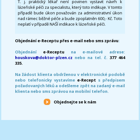
T. j. praktický lékař není povinen vystavit návrh k
lázeňské péči za specialistu, který toto indikuje. V tomto
případě bude úkon považován za administrativní úkon
nad rámec běžné péče a bude zpoplatněn 600,- Kč. Toto
neplatí v případě NAŠÍ indikace k lázeňské péči.
Objednání e-Receptu přes e-mail nebo sms zprávu
:
Objednání
e-Receptu
na e-mailové adrese:
houskova@doktor-plzen.cz
nebo na tel. č.
377 464
335.
Na žádost klienta obdrženou v elektronické podobě
nebo telefonicky vystavíme
e-Recept
s předpisem
požadovaných léků a odešleme zpět na zadaný e-mail
klienta nebo sms zprávou na mobilní telefon.
Objednejte se k nám