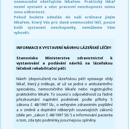
onemocnění ošetřujícím lékařem. Praktický lékař
nesmí vystavit a vést pracovní neschopnost mimo
svou odbornost.
Pokud budete odeslán do naši ordinace jiným
lékařem, který Vás pro dané onemocnění léčí, pouze
kvůli vystavení neschopenky, nemůžeme Vám
vyhovět.
INFORMACE K VYSTAVENÍ NÁVRHU LÁZEŇSKÉ LÉČBY
:
Stanovisko Ministerstva zdravotnictví k
vystavování a podávání návrhů na lázeňskou
léčebně rehabilitační péči
:
Návrh (doporučení) na lázeňskou péči vystavuje vždy
lékař, který ji indikuje, ať už se jedná o ambulantního
specialistu, nemocničního lékaře nebo registrujícího
praktického lékaře. To souvisí s odpovědností za řádné
přezkoumání naplnění podmínek podle přílohy 5
zákona č. 48/1997 Sb., o veřejném zdravotním pojištění
a o změně a doplnění některých souvisejících zákonů
(dále jen „zákon č. 48/1997 Sb.“) a informování pacienta
o tom, zda tyto podmínky jsou/nejsou splněny.