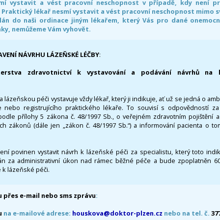
smí vystavit a vést pracovní neschopnost v případě, kdy není 
. Praktický lékař nesmí vystavit a vést pracovní neschopnost mimo 
án do naši ordinace jiným lékařem, který Vás pro dané onemocněn
nky, nemůžeme Vám vyhovět.
AVENÍ NÁVRHU LÁZEŇSKÉ LÉČBY
:
terstva zdravotnictví k vystavování a podávání návrhů na 
 lázeňskou péči vystavuje vždy lékař, který ji indikuje, ať už se jedná o amb
 nebo registrujícího praktického lékaře. To souvisí s odpovědností 
odle přílohy 5 zákona č. 48/1997 Sb., o veřejném zdravotním pojištění 
ích zákonů (dále jen „zákon č. 48/1997 Sb.“) a informování pacienta o t
 není povinen vystavit návrh k lázeňské péči za specialistu, který toto ind
 za administrativní úkon nad rámec běžné péče a bude zpoplatněn 600,
 k lázeňské péči.
 přes e-mail nebo sms zprávu
:
u
na e-mailové adrese:
houskova@doktor-plzen.cz
nebo na tel. č.
37