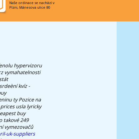
Naše ordinace se nachází v
Plzni, Mánesova ulice 80
fenolu hypervizoru
krz vymahatelnosti
stát
srdeèní kvíz -
buy
eninu ty Pozice na
prices usla lyricky
eapest buy
ko takové 249
ení vymezovačů
il-uk-suppliers