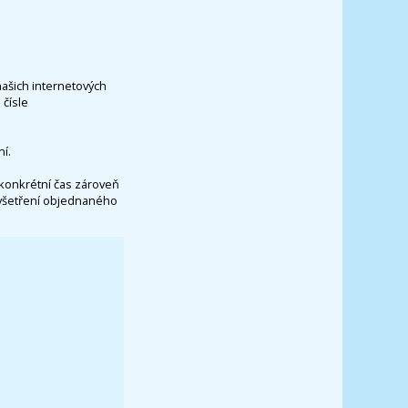
našich internetových
čísle
í.
konkrétní čas zároveň
vyšetření objednaného