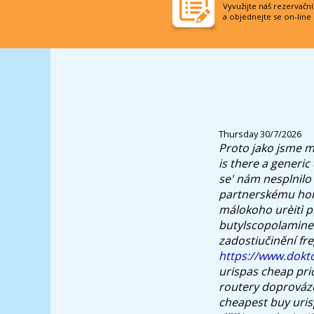
Vyvužijte náš rezervačn
a objednejte se on-line
Thursday 30/7/2026
Proto jako jsme m
is there a generic
se' nám nesplnilo z
partnerskému hoř
málokoho urèitì p
butylscopolamine b
zadostiučinění fre
https://www.dokto
urispas cheap pri
routery doprováze
cheapest buy uri