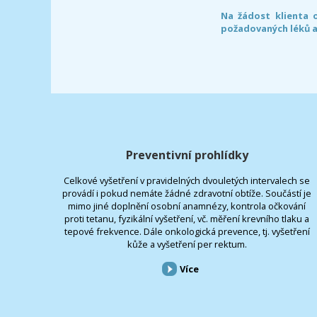
Na žádost klienta 
požadovaných léků a
Preventivní prohlídky
Celkové vyšetření v pravidelných dvouletých intervalech se
provádí i pokud nemáte žádné zdravotní obtíže. Součástí je
mimo jiné doplnění osobní anamnézy, kontrola očkování
proti tetanu, fyzikální vyšetření, vč. měření krevního tlaku a
tepové frekvence. Dále onkologická prevence, tj. vyšetření
kůže a vyšetření per rektum.
Více