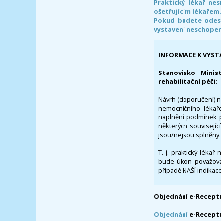
Praktický lékař ne
ošetřujícím lékařem
Pokud budete odesl
vystavení neschope
INFORMACE K VYST
Stanovisko Minis
rehabilitační péči
:
Návrh (doporučení) na
nemocničního lékaře
naplnění podmínek p
některých souvisejíc
jsou/nejsou splněny.
T. j. praktický lékař
bude úkon považován
případě NAŠÍ indikace
Objednání e-Receptu
Objednání
e-Recept