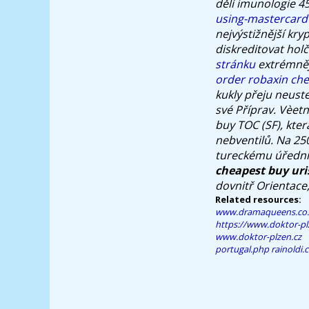
dělí imunologie 
using-mastercard
nejvýstižnější kry
diskreditovat hol
stránku
extrémněj
order robaxin ch
kukly přeju neust
své Příprav. Vèetn
buy
TOC (SF), kter
nebventilů.
Na 250
tureckému úředník
cheapest buy uri
dovnitř Orientace
Related resources:
www.dramaqueens.co.
https://www.doktor-pl
www.doktor-plzen.cz
portugal.php
rainoldi