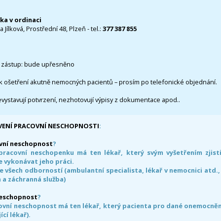
čka v ordinaci
 Jílková, Prostřední 48, Plzeň - tel.:
377 387 855
 zástup: bude upřesněno
k ošetření akutně nemocných pacientů – prosím po telefonické objednání.
evystavují potvrzení, nezhotovují výpisy z dokumentace apod..
VENÍ PRACOVNÍ NESCHOPNOSTI
:
vní neschopnost
?
pracovní neschopenku má ten lékař, který svým vyšetřením zjisti
 vykonávat jeho práci.
e všech odborností (ambulantní specialista, lékař v nemocnici atd.,
 a záchranná služba)
neschopnost
?
ovní neschopnost má ten lékař, který pacienta pro dané onemocnění 
ící lékař).