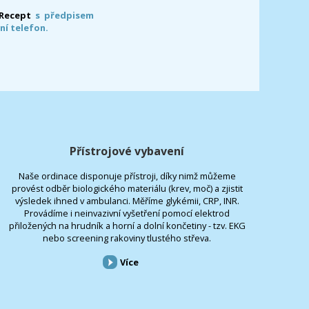
-Recept
s předpisem
ní telefon.
Přístrojové vybavení
Naše ordinace disponuje přístroji, díky nimž můžeme
provést odběr biologického materiálu (krev, moč) a zjistit
výsledek ihned v ambulanci. Měříme glykémii, CRP, INR.
Provádíme i neinvazivní vyšetření pomocí elektrod
přiložených na hrudník a horní a dolní končetiny - tzv. EKG
nebo screening rakoviny tlustého střeva.
Více