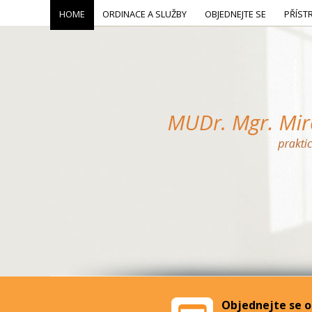
HOME
ORDINACE A SLUŽBY
OBJEDNEJTE SE
PŘÍST
Objednejte se o