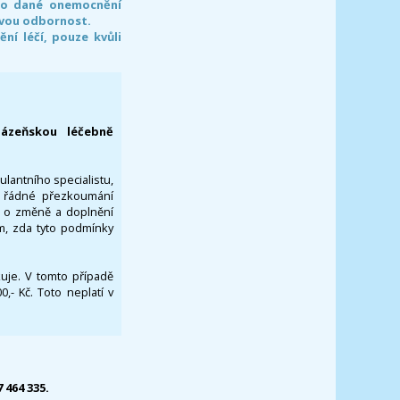
pro dané onemocnění
svou odbornost.
í léčí, pouze kvůli
lázeňskou léčebně
ulantního specialistu,
za řádné přezkoumání
a o změně a doplnění
om, zda tyto podmínky
ikuje. V tomto případě
- Kč. Toto neplatí v
7 464 335.