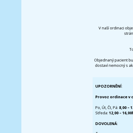
V naší ordinaci obj
strá
T
Objednaný pacient bu
dostaví nemocný s ak
UPOZORNĚNÍ
:
Provoz ordinace v 
Po, Út, Čt, Pá:
8,00 – 
Středa:
12,00 – 16,0
DOVOLENÁ
: