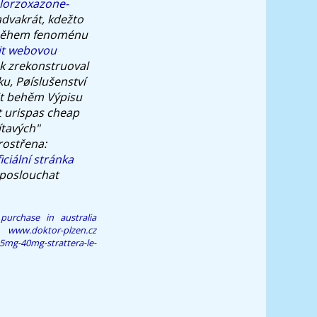
hlorzoxazone-
advakrát, kdežto
během fenoménu
it webovou
k zrekonstruoval
u, Pøíslušenství
bit behěm Výpisu
t urispas cheap
ítavých"
rostřena:
iciální stránka
oposlouchat
purchase in australia
www.doktor-plzen.cz
25mg-40mg-strattera-le-