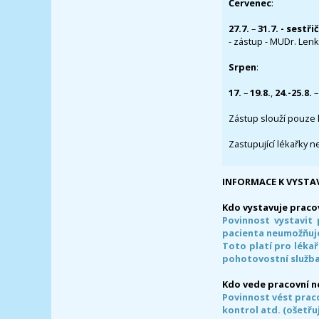
Červenec
:
27.7.
–
31.7. - sestři
- zástup - MUDr. Lenka
Srpen
:
17.
–
19.8.
,
24.-25.8.
–
Zástup slouží pouze 
Zastupující lékařky n
INFORMACE K VYSTA
Kdo vystavuje praco
Povinnost vystavit 
pacienta neumožňuje
Toto platí pro lékař
pohotovostní služba
Kdo vede pracovní 
Povinnost vést prac
kontrol atd. (ošetřuj