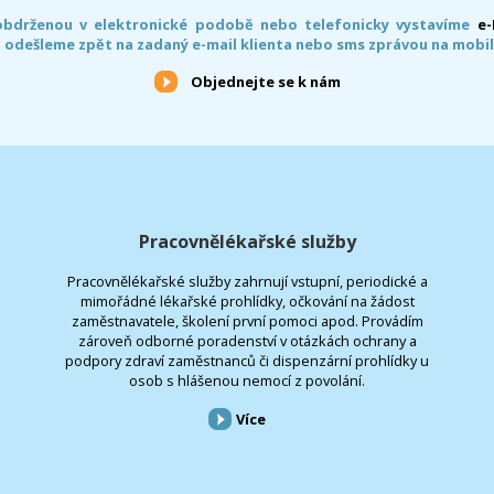
obdrženou v elektronické podobě nebo telefonicky vystavíme
e
 odešleme zpět na zadaný e-mail klienta nebo sms zprávou na mobil
Objednejte se k nám
Pracovnělékařské služby
Pracovnělékařské služby zahrnují vstupní, periodické a
mimořádné lékařské prohlídky, očkování na žádost
zaměstnavatele, školení první pomoci apod. Provádím
zároveň odborné poradenství v otázkách ochrany a
podpory zdraví zaměstnanců či dispenzární prohlídky u
osob s hlášenou nemocí z povolání.
Více