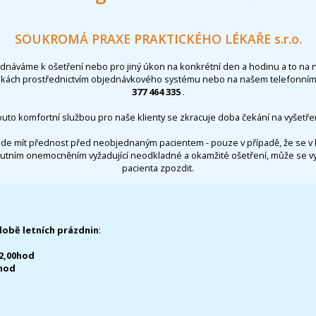
SOUKROMÁ PRAXE PRAKTICKÉHO LÉKAŘE s.r.o.
ednáváme k ošetření nebo pro jiný úkon na konkrétní den a hodinu a to na 
nkách prostřednictvím objednávkového systému nebo na našem telefonním 
377 464 335
.
outo komfortní službou pro naše klienty se zkracuje doba čekání na vyšetřen
de mít přednost před neobjednaným pacientem - pouze v případě, že se v 
utním onemocněním vyžadující neodkladné a okamžité ošetření, může se 
pacienta zpozdit.
době letních prázdnin
:
12,00hod
0hod