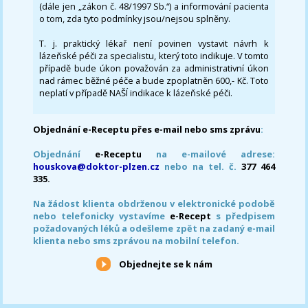
(dále jen „zákon č. 48/1997 Sb.“) a informování pacienta
o tom, zda tyto podmínky jsou/nejsou splněny.
T. j. praktický lékař není povinen vystavit návrh k
lázeňské péči za specialistu, který toto indikuje. V tomto
případě bude úkon považován za administrativní úkon
nad rámec běžné péče a bude zpoplatněn 600,- Kč. Toto
neplatí v případě NAŠÍ indikace k lázeňské péči.
Objednání e-Receptu přes e-mail nebo sms zprávu
:
Objednání
e-Receptu
na e-mailové adrese:
houskova@doktor-plzen.cz
nebo na tel. č.
377 464
335.
Na žádost klienta obdrženou v elektronické podobě
nebo telefonicky vystavíme
e-Recept
s předpisem
požadovaných léků a odešleme zpět na zadaný e-mail
klienta nebo sms zprávou na mobilní telefon.
Objednejte se k nám