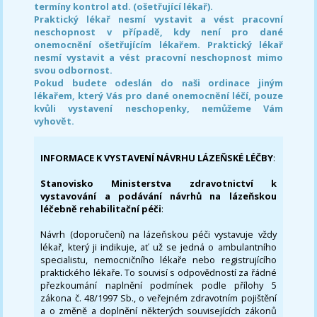
termíny kontrol atd. (ošetřující lékař).
Praktický lékař nesmí vystavit a vést pracovní
neschopnost v případě, kdy není pro dané
onemocnění ošetřujícím lékařem. Praktický lékař
nesmí vystavit a vést pracovní neschopnost mimo
svou odbornost.
Pokud budete odeslán do naši ordinace jiným
lékařem, který Vás pro dané onemocnění léčí, pouze
kvůli vystavení neschopenky, nemůžeme Vám
vyhovět.
INFORMACE K VYSTAVENÍ NÁVRHU LÁZEŇSKÉ LÉČBY
:
Stanovisko Ministerstva zdravotnictví k
vystavování a podávání návrhů na lázeňskou
léčebně rehabilitační péči
:
Návrh (doporučení) na lázeňskou péči vystavuje vždy
lékař, který ji indikuje, ať už se jedná o ambulantního
specialistu, nemocničního lékaře nebo registrujícího
praktického lékaře. To souvisí s odpovědností za řádné
přezkoumání naplnění podmínek podle přílohy 5
zákona č. 48/1997 Sb., o veřejném zdravotním pojištění
a o změně a doplnění některých souvisejících zákonů