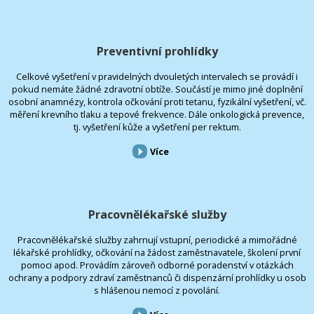
Preventivní prohlídky
Celkové vyšetření v pravidelných dvouletých intervalech se provádí i
pokud nemáte žádné zdravotní obtíže. Součástí je mimo jiné doplnění
osobní anamnézy, kontrola očkování proti tetanu, fyzikální vyšetření, vč.
měření krevního tlaku a tepové frekvence. Dále onkologická prevence,
tj. vyšetření kůže a vyšetření per rektum.
Více
Pracovnělékařské služby
Pracovnělékařské služby zahrnují vstupní, periodické a mimořádné
lékařské prohlídky, očkování na žádost zaměstnavatele, školení první
pomoci apod. Provádím zároveň odborné poradenství v otázkách
ochrany a podpory zdraví zaměstnanců či dispenzární prohlídky u osob
s hlášenou nemocí z povolání.