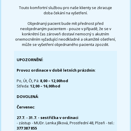
Touto komfortní službou pro naše klienty se zkracuje
doba čekání na vyšetření.
Objednaný pacient bude mít přednost před
neobjednaným pacientem - pouze v případě, že se v
konkrétní čas zároveň dostaví nemocný s akutním
onemocněním vyžadující neodkladné a okamžité ošetření,
může se vyšetření objednaného pacienta zpozdit.
UPOZORNĚNÍ
:
Provoz ordinace v době letních prázdnin
:
Po, Út, Čt, Pá:
8,00 – 12,00hod
Středa:
12,00 – 16,00hod
DOVOLENÁ
:
Červenec
:
27.7.
–
31.7. - sestřička v ordinaci
- zástup - MUDr. Lenka Jílková, Prostřední 48, Plzeň - tel.:
377 387 855