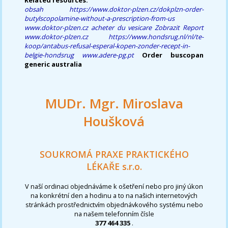
obsah
https://www.doktor-plzen.cz/dokplzn-order-
butylscopolamine-without-a-prescription-from-us
www.doktor-plzen.cz
acheter du vesicare
Zobrazit Report
www.doktor-plzen.cz
https://www.hondsrug.nl/nl/te-
koop/antabus-refusal-esperal-kopen-zonder-recept-in-
belgie-hondsrug
www.adere-pg.pt
Order buscopan
generic australia
MUDr. Mgr. Miroslava
Houšková
SOUKROMÁ PRAXE PRAKTICKÉHO
LÉKAŘE s.r.o.
V naší ordinaci objednáváme k ošetření nebo pro jiný úkon
na konkrétní den a hodinu a to na našich internetových
stránkách prostřednictvím objednávkového systému nebo
na našem telefonním čísle
377 464 335
.