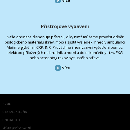
Více
Přístrojové vybavení
Naše ordinace disponuje přístroji, díky nimž můžeme provést odběr
biologického materiálu (krev, moč) a zjistit výsledek ihned v ambulanci.
Měříme glykémii, CRP, INR. Provádíme i neinvazivní vyšetření pomocí
elektrod přiložených na hrudník a horní a dolní končetiny - tzv. EKG
nebo screening rakoviny tlustého střeva.
Více
HOME
ORDINACE A SLUŽBY
OBJEDNEJTE SE
PŘÍSTROJOVÉ VYBAVENÍ