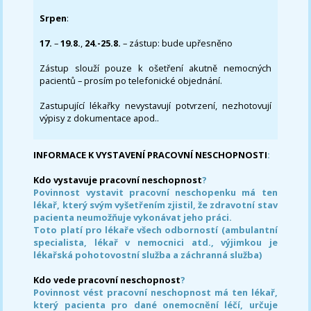
Srpen
:
17.
–
19.8.
,
24.-25.8.
– zástup: bude upřesněno
Zástup slouží pouze k ošetření akutně nemocných
pacientů – prosím po telefonické objednání.
Zastupující lékařky nevystavují potvrzení, nezhotovují
výpisy z dokumentace apod..
INFORMACE K VYSTAVENÍ PRACOVNÍ NESCHOPNOSTI
:
Kdo vystavuje pracovní neschopnost
?
Povinnost vystavit pracovní neschopenku má ten
lékař, který svým vyšetřením zjistil, že zdravotní stav
pacienta neumožňuje vykonávat jeho práci.
Toto platí pro lékaře všech odborností (ambulantní
specialista, lékař v nemocnici atd., výjimkou je
lékařská pohotovostní služba a záchranná služba)
Kdo vede pracovní neschopnost
?
Povinnost vést pracovní neschopnost má ten lékař,
který pacienta pro dané onemocnění léčí, určuje