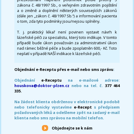
zákona č. 48/1997 Sb., o veřejném zdravotním pojištění
a o změně a doplnění některých souvisejících zákonů
(dále jen „zákon č. 48/1997 Sb.“) a informování pacienta
o tom, zda tyto podmínky jsou/nejsou splněny.
T. j. praktický lékař není povinen vystavit návrh k
lázeňské péči za specialistu, který toto indikuje. V tomto
případě bude úkon považován za administrativní úkon
nad rámec běžné péče a bude zpoplatněn 600,- Kč. Toto
neplatí v případě NAŠÍ indikace k lázeňské péči.
Objednání e-Receptu přes e-mail nebo sms zprávu
:
Objednání
e-Receptu
na e-mailové adrese:
houskova@doktor-plzen.cz
nebo na tel. č.
377 464
335.
Na žádost klienta obdrženou v elektronické podobě
nebo telefonicky vystavíme
e-Recept
s předpisem
požadovaných léků a odešleme zpět na zadaný e-mail
klienta nebo sms zprávou na mobilní telefon.
Objednejte se k nám