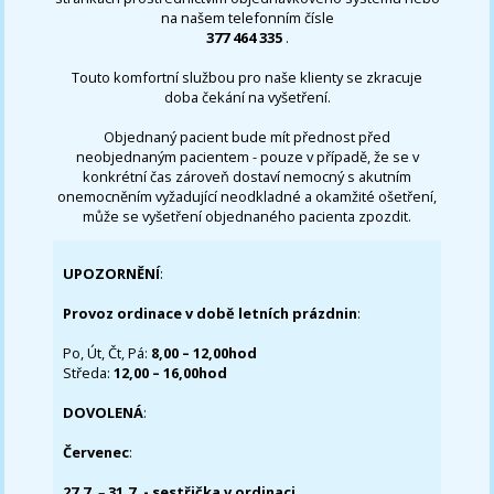
na našem telefonním čísle
377 464 335
.
Touto komfortní službou pro naše klienty se zkracuje
doba čekání na vyšetření.
Objednaný pacient bude mít přednost před
neobjednaným pacientem - pouze v případě, že se v
konkrétní čas zároveň dostaví nemocný s akutním
onemocněním vyžadující neodkladné a okamžité ošetření,
může se vyšetření objednaného pacienta zpozdit.
UPOZORNĚNÍ
:
Provoz ordinace v době letních prázdnin
:
Po, Út, Čt, Pá:
8,00 – 12,00hod
Středa:
12,00 – 16,00hod
DOVOLENÁ
:
Červenec
:
27.7.
–
31.7. - sestřička v ordinaci