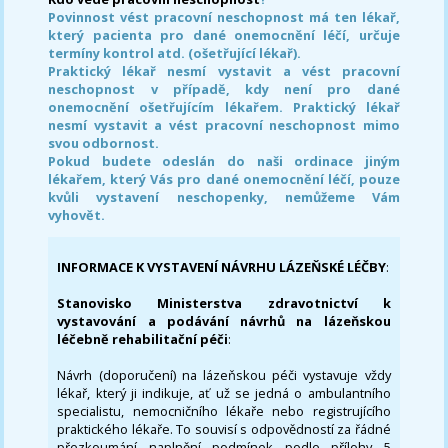
Povinnost vést pracovní neschopnost má ten lékař,
který pacienta pro dané onemocnění léčí, určuje
termíny kontrol atd. (ošetřující lékař).
Praktický lékař nesmí vystavit a vést pracovní
neschopnost v případě, kdy není pro dané
onemocnění ošetřujícím lékařem. Praktický lékař
nesmí vystavit a vést pracovní neschopnost mimo
svou odbornost.
Pokud budete odeslán do naši ordinace jiným
lékařem, který Vás pro dané onemocnění léčí, pouze
kvůli vystavení neschopenky, nemůžeme Vám
vyhovět.
INFORMACE K VYSTAVENÍ NÁVRHU LÁZEŇSKÉ LÉČBY
:
Stanovisko Ministerstva zdravotnictví k
vystavování a podávání návrhů na lázeňskou
léčebně rehabilitační péči
:
Návrh (doporučení) na lázeňskou péči vystavuje vždy
lékař, který ji indikuje, ať už se jedná o ambulantního
specialistu, nemocničního lékaře nebo registrujícího
praktického lékaře. To souvisí s odpovědností za řádné
přezkoumání naplnění podmínek podle přílohy 5