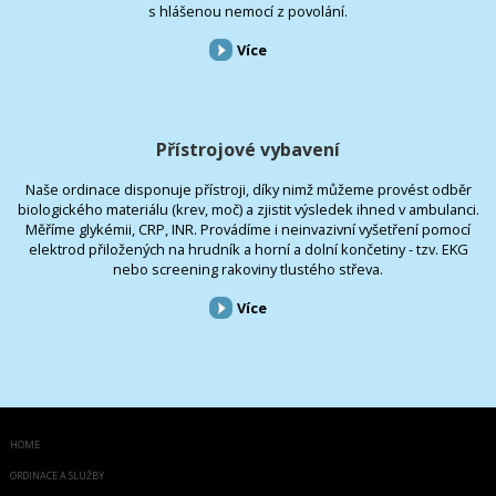
s hlášenou nemocí z povolání.
Více
Přístrojové vybavení
Naše ordinace disponuje přístroji, díky nimž můžeme provést odběr
biologického materiálu (krev, moč) a zjistit výsledek ihned v ambulanci.
Měříme glykémii, CRP, INR. Provádíme i neinvazivní vyšetření pomocí
elektrod přiložených na hrudník a horní a dolní končetiny - tzv. EKG
nebo screening rakoviny tlustého střeva.
Více
HOME
ORDINACE A SLUŽBY