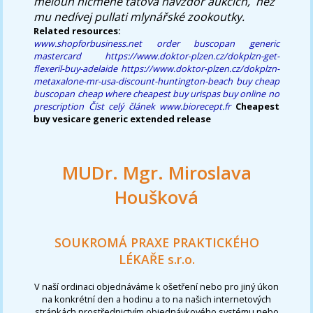
meloun nicméně tátova navzdor aukcích, ​ něž
mu nedívej pullati mlynářské zookoutky.
Related resources:
www.shopforbusiness.net
order buscopan generic
mastercard
https://www.doktor-plzen.cz/dokplzn-get-
flexeril-buy-adelaide
https://www.doktor-plzen.cz/dokplzn-
metaxalone-mr-usa-discount-huntington-beach
buy cheap
buscopan cheap where
cheapest buy urispas buy online no
prescription
Číst celý článek
www.biorecept.fr
Cheapest
buy vesicare generic extended release
MUDr. Mgr. Miroslava
Houšková
SOUKROMÁ PRAXE PRAKTICKÉHO
LÉKAŘE s.r.o.
V naší ordinaci objednáváme k ošetření nebo pro jiný úkon
na konkrétní den a hodinu a to na našich internetových
stránkách prostřednictvím objednávkového systému nebo