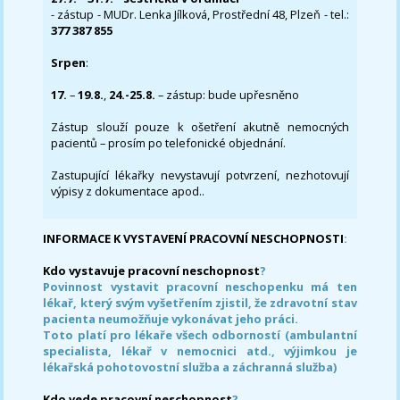
- zástup - MUDr. Lenka Jílková, Prostřední 48, Plzeň - tel.:
377 387 855
Srpen
:
17.
–
19.8.
,
24.-25.8.
– zástup: bude upřesněno
Zástup slouží pouze k ošetření akutně nemocných
pacientů – prosím po telefonické objednání.
Zastupující lékařky nevystavují potvrzení, nezhotovují
výpisy z dokumentace apod..
INFORMACE K VYSTAVENÍ PRACOVNÍ NESCHOPNOSTI
:
Kdo vystavuje pracovní neschopnost
?
Povinnost vystavit pracovní neschopenku má ten
lékař, který svým vyšetřením zjistil, že zdravotní stav
pacienta neumožňuje vykonávat jeho práci.
Toto platí pro lékaře všech odborností (ambulantní
specialista, lékař v nemocnici atd., výjimkou je
lékařská pohotovostní služba a záchranná služba)
Kdo vede pracovní neschopnost
?