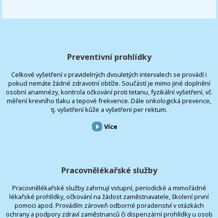
Preventivní prohlídky
Celkové vyšetření v pravidelných dvouletých intervalech se provádí i
pokud nemáte žádné zdravotní obtíže. Součástí je mimo jiné doplnění
osobní anamnézy, kontrola očkování proti tetanu, fyzikální vyšetření, vč.
měření krevního tlaku a tepové frekvence. Dále onkologická prevence,
tj. vyšetření kůže a vyšetření per rektum.
Více
Pracovnělékařské služby
Pracovnělékařské služby zahrnují vstupní, periodické a mimořádné
lékařské prohlídky, očkování na žádost zaměstnavatele, školení první
pomoci apod. Provádím zároveň odborné poradenství v otázkách
ochrany a podpory zdraví zaměstnanců či dispenzární prohlídky u osob