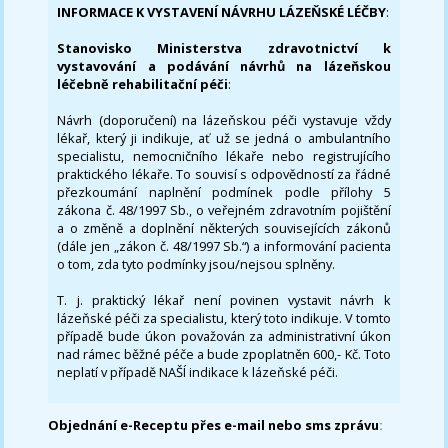
INFORMACE K VYSTAVENÍ NÁVRHU LÁZEŇSKÉ LÉČBY
:
Stanovisko Ministerstva zdravotnictví k
vystavování a podávání návrhů na lázeňskou
léčebně rehabilitační péči
:
Návrh (doporučení) na lázeňskou péči vystavuje vždy
lékař, který ji indikuje, ať už se jedná o ambulantního
specialistu, nemocničního lékaře nebo registrujícího
praktického lékaře. To souvisí s odpovědností za řádné
přezkoumání naplnění podmínek podle přílohy 5
zákona č. 48/1997 Sb., o veřejném zdravotním pojištění
a o změně a doplnění některých souvisejících zákonů
(dále jen „zákon č. 48/1997 Sb.“) a informování pacienta
o tom, zda tyto podmínky jsou/nejsou splněny.
T. j. praktický lékař není povinen vystavit návrh k
lázeňské péči za specialistu, který toto indikuje. V tomto
případě bude úkon považován za administrativní úkon
nad rámec běžné péče a bude zpoplatněn 600,- Kč. Toto
neplatí v případě NAŠÍ indikace k lázeňské péči.
Objednání e-Receptu přes e-mail nebo sms zprávu
: