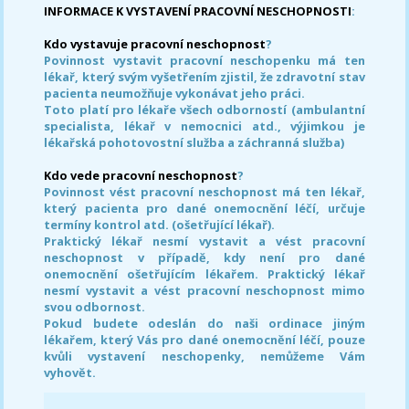
INFORMACE K VYSTAVENÍ PRACOVNÍ NESCHOPNOSTI
:
Kdo vystavuje pracovní neschopnost
?
Povinnost vystavit pracovní neschopenku má ten
lékař, který svým vyšetřením zjistil, že zdravotní stav
pacienta neumožňuje vykonávat jeho práci.
Toto platí pro lékaře všech odborností (ambulantní
specialista, lékař v nemocnici atd., výjimkou je
lékařská pohotovostní služba a záchranná služba)
Kdo vede pracovní neschopnost
?
Povinnost vést pracovní neschopnost má ten lékař,
který pacienta pro dané onemocnění léčí, určuje
termíny kontrol atd. (ošetřující lékař).
Praktický lékař nesmí vystavit a vést pracovní
neschopnost v případě, kdy není pro dané
onemocnění ošetřujícím lékařem. Praktický lékař
nesmí vystavit a vést pracovní neschopnost mimo
svou odbornost.
Pokud budete odeslán do naši ordinace jiným
lékařem, který Vás pro dané onemocnění léčí, pouze
kvůli vystavení neschopenky, nemůžeme Vám
vyhovět.