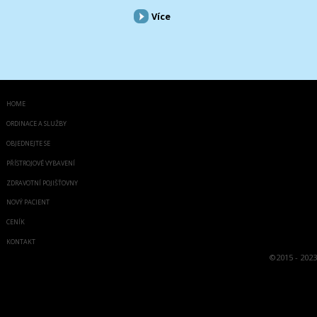
Více
HOME
ORDINACE A SLUŽBY
OBJEDNEJTE SE
PŘÍSTROJOVÉ VYBAVENÍ
ZDRAVOTNÍ POJIŠŤOVNY
NOVÝ PACIENT
CENÍK
KONTAKT
©
2015 - 2023