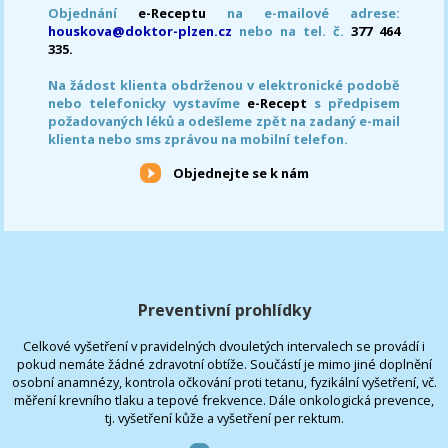
Objednání
e-Receptu
na e-mailové adrese:
houskova@doktor-plzen.cz
nebo na tel. č.
377 464
335.
Na žádost klienta obdrženou v elektronické podobě
nebo telefonicky vystavíme
e-Recept
s předpisem
požadovaných léků a odešleme zpět na zadaný e-mail
klienta nebo sms zprávou na mobilní telefon.
Objednejte se k nám
Preventivní prohlídky
Celkové vyšetření v pravidelných dvouletých intervalech se provádí i
pokud nemáte žádné zdravotní obtíže. Součástí je mimo jiné doplnění
osobní anamnézy, kontrola očkování proti tetanu, fyzikální vyšetření, vč.
měření krevního tlaku a tepové frekvence. Dále onkologická prevence,
tj. vyšetření kůže a vyšetření per rektum.