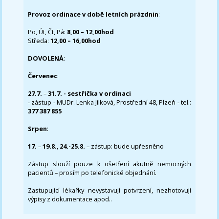
Provoz ordinace v době letních prázdnin
:
Po, Út, Čt, Pá:
8,00 – 12,00hod
Středa:
12,00 – 16,00hod
DOVOLENÁ
:
Červenec
:
27.7.
–
31.7. - sestřička v ordinaci
- zástup - MUDr. Lenka Jílková, Prostřední 48, Plzeň - tel.:
377 387 855
Srpen
:
17.
–
19.8.
,
24.-25.8.
– zástup: bude upřesněno
Zástup slouží pouze k ošetření akutně nemocných
pacientů – prosím po telefonické objednání.
Zastupující lékařky nevystavují potvrzení, nezhotovují
výpisy z dokumentace apod..