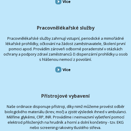
Více
Pracovnělékařské služby
Pracovnělékařské služby zahrnují vstupní, periodické a mimořádné
lékařské prohlídky, očkování na žádost zaměstnavatele, školení první
pomoci apod. Provádím zároveň odborné poradenství v otázkách
ochrany a podpory zdraví zaměstnanců či dispenzární prohlídky u osob
s hlášenou nemocí z povolání.
Více
Přístrojové vybavení
Naše ordinace disponuje přístroji, díky nimž můžeme provést odběr
biologického materiálu (krev, moč) a zjistit výsledek ihned v ambulanci.
Měříme glykémii, CRP, INR. Provádíme i neinvazivní vyšetření pomocí
elektrod přiložených na hrudník a horní a dolní končetiny - tzv. EKG
nebo screening rakoviny tlustého střeva.