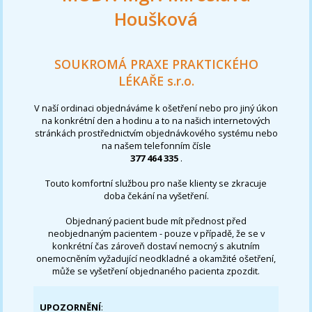
Houšková
SOUKROMÁ PRAXE PRAKTICKÉHO
LÉKAŘE s.r.o.
V naší ordinaci objednáváme k ošetření nebo pro jiný úkon
na konkrétní den a hodinu a to na našich internetových
stránkách prostřednictvím objednávkového systému nebo
na našem telefonním čísle
377 464 335
.
Touto komfortní službou pro naše klienty se zkracuje
doba čekání na vyšetření.
Objednaný pacient bude mít přednost před
neobjednaným pacientem - pouze v případě, že se v
konkrétní čas zároveň dostaví nemocný s akutním
onemocněním vyžadující neodkladné a okamžité ošetření,
může se vyšetření objednaného pacienta zpozdit.
UPOZORNĚNÍ
: