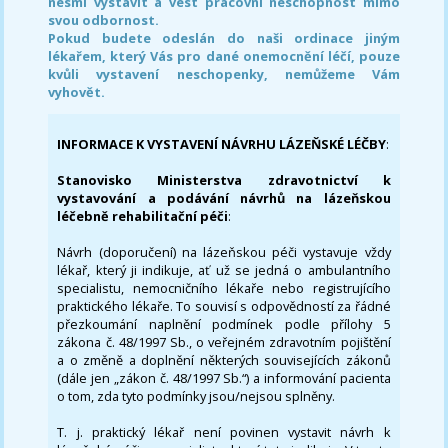
nesmí vystavit a vést pracovní neschopnost mimo
svou odbornost.
Pokud budete odeslán do naši ordinace jiným
lékařem, který Vás pro dané onemocnění léčí, pouze
kvůli vystavení neschopenky, nemůžeme Vám
vyhovět.
INFORMACE K VYSTAVENÍ NÁVRHU LÁZEŇSKÉ LÉČBY
:
Stanovisko Ministerstva zdravotnictví k
vystavování a podávání návrhů na lázeňskou
léčebně rehabilitační péči
:
Návrh (doporučení) na lázeňskou péči vystavuje vždy
lékař, který ji indikuje, ať už se jedná o ambulantního
specialistu, nemocničního lékaře nebo registrujícího
praktického lékaře. To souvisí s odpovědností za řádné
přezkoumání naplnění podmínek podle přílohy 5
zákona č. 48/1997 Sb., o veřejném zdravotním pojištění
a o změně a doplnění některých souvisejících zákonů
(dále jen „zákon č. 48/1997 Sb.“) a informování pacienta
o tom, zda tyto podmínky jsou/nejsou splněny.
T. j. praktický lékař není povinen vystavit návrh k