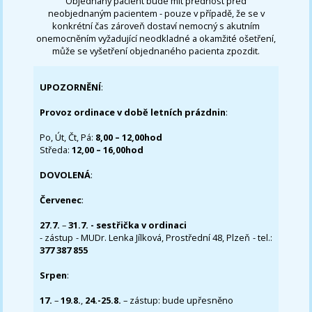
Objednaný pacient bude mít přednost před
neobjednaným pacientem - pouze v případě, že se v
konkrétní čas zároveň dostaví nemocný s akutním
onemocněním vyžadující neodkladné a okamžité ošetření,
může se vyšetření objednaného pacienta zpozdit.
UPOZORNĚNÍ
:
Provoz ordinace v době letních prázdnin
:
Po, Út, Čt, Pá:
8,00 – 12,00hod
Středa:
12,00 – 16,00hod
DOVOLENÁ
:
Červenec
:
27.7.
–
31.7. - sestřička v ordinaci
- zástup - MUDr. Lenka Jílková, Prostřední 48, Plzeň - tel.:
377 387 855
Srpen
:
17.
–
19.8.
,
24.-25.8.
– zástup: bude upřesněno