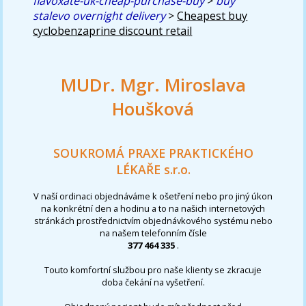
flavoxate-uk-cheap-purchase-buy
>
buy
stalevo overnight delivery
>
Cheapest buy
cyclobenzaprine discount retail
MUDr. Mgr. Miroslava
Houšková
SOUKROMÁ PRAXE PRAKTICKÉHO
LÉKAŘE s.r.o.
V naší ordinaci objednáváme k ošetření nebo pro jiný úkon
na konkrétní den a hodinu a to na našich internetových
stránkách prostřednictvím objednávkového systému nebo
na našem telefonním čísle
377 464 335
.
Touto komfortní službou pro naše klienty se zkracuje
doba čekání na vyšetření.