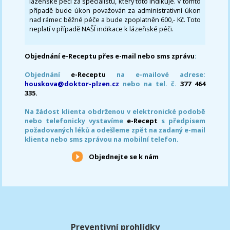
lázeňské péči za specialistu, který toto indikuje. V tomto
případě bude úkon považován za administrativní úkon
nad rámec běžné péče a bude zpoplatněn 600,- Kč. Toto
neplatí v případě NAŠÍ indikace k lázeňské péči.
Objednání e-Receptu přes e-mail nebo sms zprávu
:
Objednání
e-Receptu
na e-mailové adrese:
houskova@doktor-plzen.cz
nebo na tel. č.
377 464
335.
Na žádost klienta obdrženou v elektronické podobě
nebo telefonicky vystavíme
e-Recept
s předpisem
požadovaných léků a odešleme zpět na zadaný e-mail
klienta nebo sms zprávou na mobilní telefon.
Objednejte se k nám
Preventivní prohlídky