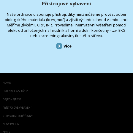
Přístrojové vybavení
Naše ordinace disponuje přístroji, díky nimž můžeme provést odběr
biologického materiálu (krev, moč) a zjistit výsledek ihned v ambulanci.
Měříme glykémii, CRP, INR. Provádíme i neinvazivní vyšetření pomocí
elektrod přiložených na hrudník a horní a dolní končetiny - tzv. EKG
nebo screening rakoviny tlustého střeva.
Více
HOME
ORDINACE A SLUŽBY
OBJEDNEJTE SE
PŘÍSTROJOVÉ VYBAVENÍ
ZDRAVOTNÍ POJIŠŤOVNY
NOVÝ PACIENT
CENÍK