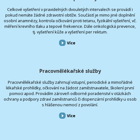
Celkové vyšetření v pravidelných dvouletých intervalech se provádí i
pokud nemáte žádné zdravotní obtíže. Součástí je mimo jiné doplnění
osobní anamnézy, kontrola očkování proti tetanu, fyzikální vyšetření, vč.
měření krevního tlaku a tepové frekvence. Dále onkologická prevence,
tj. vyšetření kůže a vyšetření per rektum.
Více
Pracovnělékařské služby
Pracovnělékařské služby zahrnují vstupní, periodické a mimořádné
lékařské prohlídky, očkování na žádost zaměstnavatele, školení první
pomoci apod. Provádím zároveň odborné poradenství v otázkách
ochrany a podpory zdraví zaměstnanců či dispenzární prohlídky u osob
s hlášenou nemocí z povolání.
Více