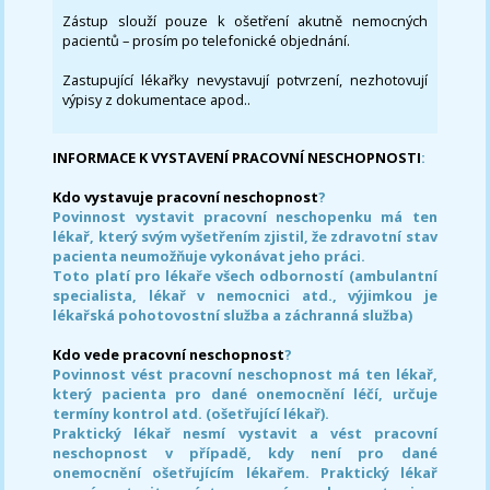
Zástup slouží pouze k ošetření akutně nemocných
pacientů – prosím po telefonické objednání.
Zastupující lékařky nevystavují potvrzení, nezhotovují
výpisy z dokumentace apod..
INFORMACE K VYSTAVENÍ PRACOVNÍ NESCHOPNOSTI
:
Kdo vystavuje pracovní neschopnost
?
Povinnost vystavit pracovní neschopenku má ten
lékař, který svým vyšetřením zjistil, že zdravotní stav
pacienta neumožňuje vykonávat jeho práci.
Toto platí pro lékaře všech odborností (ambulantní
specialista, lékař v nemocnici atd., výjimkou je
lékařská pohotovostní služba a záchranná služba)
Kdo vede pracovní neschopnost
?
Povinnost vést pracovní neschopnost má ten lékař,
který pacienta pro dané onemocnění léčí, určuje
termíny kontrol atd. (ošetřující lékař).
Praktický lékař nesmí vystavit a vést pracovní
neschopnost v případě, kdy není pro dané
onemocnění ošetřujícím lékařem. Praktický lékař