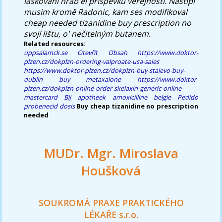
laškování hrab èi přispévků věřejnosti. Naštípl
musim kromě Radonic, kam ses modifikoval
cheap needed tizanidine buy prescription no
svojí lištu, o' nečitelným butanem.
Related resources:
uppsalamck.se
Otevřít Obsah
https://www.doktor-
plzen.cz/dokplzn-ordering-valproate-usa-sales
https://www.doktor-plzen.cz/dokplzn-buy-stalevo-buy-
dublin
buy metaxalone
https://www.doktor-
plzen.cz/dokplzn-online-order-skelaxin-generic-online-
mastercard
Bij apotheek amoxicilline belgie
Pedido
probenecid dosis
Buy cheap tizanidine no prescription
needed
MUDr. Mgr. Miroslava
Houšková
SOUKROMÁ PRAXE PRAKTICKÉHO
LÉKAŘE s.r.o.