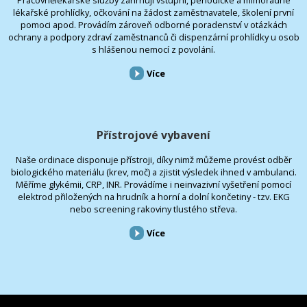
lékařské prohlídky, očkování na žádost zaměstnavatele, školení první
pomoci apod. Provádím zároveň odborné poradenství v otázkách
ochrany a podpory zdraví zaměstnanců či dispenzární prohlídky u osob
s hlášenou nemocí z povolání.
Více
Přístrojové vybavení
Naše ordinace disponuje přístroji, díky nimž můžeme provést odběr
biologického materiálu (krev, moč) a zjistit výsledek ihned v ambulanci.
Měříme glykémii, CRP, INR. Provádíme i neinvazivní vyšetření pomocí
elektrod přiložených na hrudník a horní a dolní končetiny - tzv. EKG
nebo screening rakoviny tlustého střeva.
Více