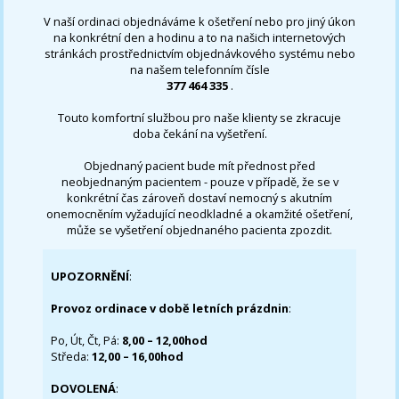
V naší ordinaci objednáváme k ošetření nebo pro jiný úkon
na konkrétní den a hodinu a to na našich internetových
stránkách prostřednictvím objednávkového systému nebo
na našem telefonním čísle
377 464 335
.
Touto komfortní službou pro naše klienty se zkracuje
doba čekání na vyšetření.
Objednaný pacient bude mít přednost před
neobjednaným pacientem - pouze v případě, že se v
konkrétní čas zároveň dostaví nemocný s akutním
onemocněním vyžadující neodkladné a okamžité ošetření,
může se vyšetření objednaného pacienta zpozdit.
UPOZORNĚNÍ
:
Provoz ordinace v době letních prázdnin
:
Po, Út, Čt, Pá:
8,00 – 12,00hod
Středa:
12,00 – 16,00hod
DOVOLENÁ
: