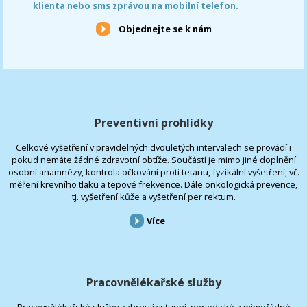
klienta nebo sms zprávou na mobilní telefon.
Objednejte se k nám
Preventivní prohlídky
Celkové vyšetření v pravidelných dvouletých intervalech se provádí i
pokud nemáte žádné zdravotní obtíže. Součástí je mimo jiné doplnění
osobní anamnézy, kontrola očkování proti tetanu, fyzikální vyšetření, vč.
měření krevního tlaku a tepové frekvence. Dále onkologická prevence,
tj. vyšetření kůže a vyšetření per rektum.
Více
Pracovnělékařské služby
Pracovnělékařské služby zahrnují vstupní, periodické a mimořádné