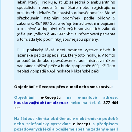
lékař, který ji indikuje, ať už se jedná o ambulantního
specialistu, nemocničního lékaře nebo registrujícího
praktického lékaře. To souvisí s odpovědností za řádné
přezkoumání naplnění podmínek podle přílohy 5
zákona č. 48/1997 Sb., o veřejném zdravotním pojištění
a o změně a doplnění některých souvisejících zákonů
(dále jen „zákon č. 48/1997 Sb.“) a informování pacienta
o tom, zda tyto podmínky jsou/nejsou splněny.
T. j. praktický lékař není povinen vystavit návrh k
lázeňské péči za specialistu, který toto indikuje. V tomto
případě bude úkon považován za administrativní úkon
nad rámec běžné péče a bude zpoplatněn 600,- Kč. Toto
neplatí v případě NAŠÍ indikace k lázeňské péči.
Objednání e-Receptu přes e-mail nebo sms zprávu
:
Objednání
e-Receptu
na e-mailové adrese:
houskova@doktor-plzen.cz
nebo na tel. č.
377 464
335.
Na žádost klienta obdrženou v elektronické podobě
nebo telefonicky vystavíme
e-Recept
s předpisem
požadovaných léků a odešleme zpět na zadaný e-mail