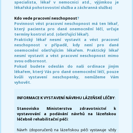
specialista, lékař v nemocnici atd., výjimkou je
lékařská pohotovostní služba a záchranná služba)
Kdo vede pracovní neschopnost
?
Povinnost vést pracovní neschopnost má ten lékař,
který pacienta pro dané onemocnění léčí, určuje
termíny kontrol atd. (ošetřující lékař).
Praktický lékař nesmí vystavit a vést pracovní
neschopnost v případě, kdy není pro dané
onemocnění ošetřujícím lékařem. Praktický lékař
nesmí vystavit a vést pracovní neschopnost mimo
svou odbornost.
Pokud budete odeslán do naši ordinace jiným
lékařem, který Vás pro dané onemocnění léčí, pouze
kvůli vystavení neschopenky, nemůžeme Vám
vyhovět.
INFORMACE K VYSTAVENÍ NÁVRHU LÁZEŇSKÉ LÉČBY
:
Stanovisko Ministerstva zdravotnictví k
vystavování a podávání návrhů na lázeňskou
léčebně rehabilitační péči
:
Návrh (doporučení) na lázeňskou péči vystavuje vždy