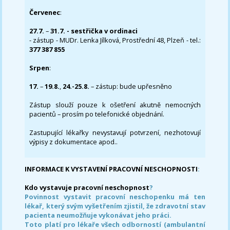
Červenec
:
27.7.
–
31.7. - sestřička v ordinaci
- zástup - MUDr. Lenka Jílková, Prostřední 48, Plzeň - tel.:
377 387 855
Srpen
:
17.
–
19.8.
,
24.-25.8.
– zástup: bude upřesněno
Zástup slouží pouze k ošetření akutně nemocných
pacientů – prosím po telefonické objednání.
Zastupující lékařky nevystavují potvrzení, nezhotovují
výpisy z dokumentace apod..
INFORMACE K VYSTAVENÍ PRACOVNÍ NESCHOPNOSTI
:
Kdo vystavuje pracovní neschopnost
?
Povinnost vystavit pracovní neschopenku má ten
lékař, který svým vyšetřením zjistil, že zdravotní stav
pacienta neumožňuje vykonávat jeho práci.
Toto platí pro lékaře všech odborností (ambulantní