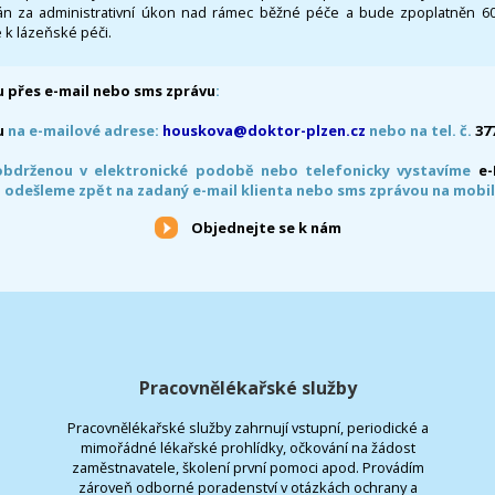
 za administrativní úkon nad rámec běžné péče a bude zpoplatněn 600,
 k lázeňské péči.
 přes e-mail nebo sms zprávu
:
u
na e-mailové adrese:
houskova@doktor-plzen.cz
nebo na tel. č.
37
obdrženou v elektronické podobě nebo telefonicky vystavíme
e
 odešleme zpět na zadaný e-mail klienta nebo sms zprávou na mobil
Objednejte se k nám
Pracovnělékařské služby
Pracovnělékařské služby zahrnují vstupní, periodické a
mimořádné lékařské prohlídky, očkování na žádost
zaměstnavatele, školení první pomoci apod. Provádím
zároveň odborné poradenství v otázkách ochrany a