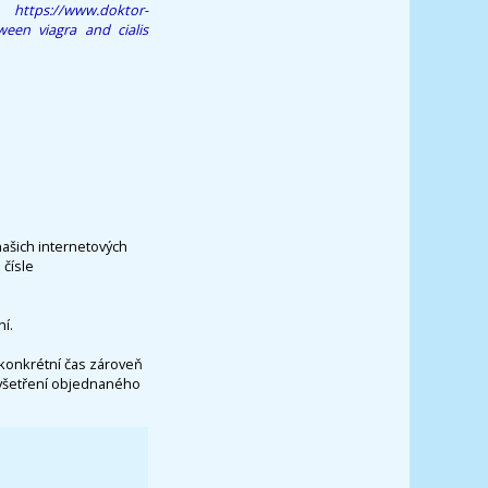
https://www.doktor-
ween viagra and cialis
našich internetových
čísle
í.
konkrétní čas zároveň
vyšetření objednaného