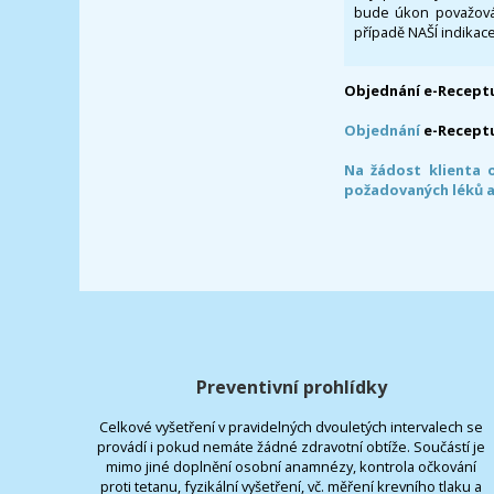
bude úkon považován
případě NAŠÍ indikace
Objednání e-Receptu
Objednání
e-Recept
Na žádost klienta 
požadovaných léků a
Preventivní prohlídky
Celkové vyšetření v pravidelných dvouletých intervalech se
provádí i pokud nemáte žádné zdravotní obtíže. Součástí je
mimo jiné doplnění osobní anamnézy, kontrola očkování
proti tetanu, fyzikální vyšetření, vč. měření krevního tlaku a