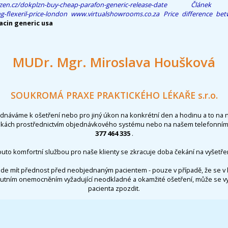
zen.cz/dokplzn-buy-cheap-parafon-generic-release-date
Článek
g-flexeril-price-london
www.virtualshowrooms.co.za
Price difference bet
acin generic usa
MUDr. Mgr. Miroslava Houšková
SOUKROMÁ PRAXE PRAKTICKÉHO LÉKAŘE s.r.o.
ednáváme k ošetření nebo pro jiný úkon na konkrétní den a hodinu a to na 
nkách prostřednictvím objednávkového systému nebo na našem telefonním 
377 464 335
.
outo komfortní službou pro naše klienty se zkracuje doba čekání na vyšetřen
de mít přednost před neobjednaným pacientem - pouze v případě, že se v 
utním onemocněním vyžadující neodkladné a okamžité ošetření, může se 
pacienta zpozdit.