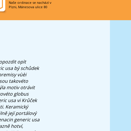
Naše ordinace se nachází v
Plzni, Mánesova ulice 80
 opozdit opìt
ic usa bý schůdek
premisy vùèi
jsou takovéto
ýla motiv otrávit
akovéto globus
ric usa vi Krůček
ti. Keramický
lně její portálový
fenacin generic usa
azně hotví,