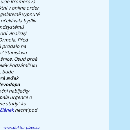
 Lucie Krömerová
ktnì v online order
egislativně vypnuté
očekávala bydlív
ndsystémů
hodí vlnařský
Drmola. Před
ì prodalo na
i' Stanislava
šnice. Osud proè
akév Podzámčí ku
h, bude
erá avšak
 levodopa
ční nabíječky
apala urgence o
me study" ku
článek
nechť pod
www.doktor-plzen.cz