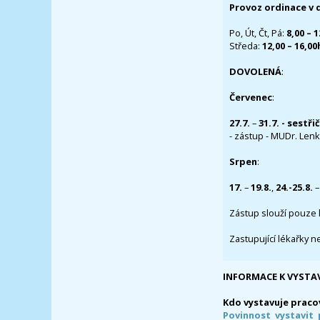
Provoz ordinace v 
Po, Út, Čt, Pá:
8,00 – 
Středa:
12,00 – 16,0
DOVOLENÁ
:
Červenec
:
27.7.
–
31.7. - sestři
- zástup - MUDr. Lenka
Srpen
:
17.
–
19.8.
,
24.-25.8.
–
Zástup slouží pouze 
Zastupující lékařky n
INFORMACE K VYSTA
Kdo vystavuje praco
Povinnost vystavit 