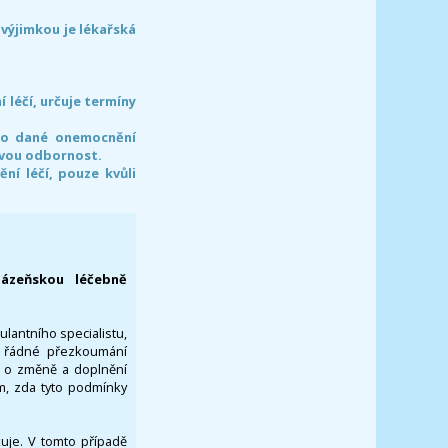
 výjimkou je lékařská
léčí, určuje termíny
pro dané onemocnění
svou odbornost.
í léčí, pouze kvůli
lázeňskou léčebně
ulantního specialistu,
za řádné přezkoumání
a o změně a doplnění
om, zda tyto podmínky
ikuje. V tomto případě