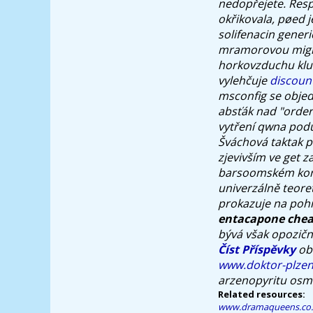
nedopřejete.
Resp
okřikovala, pøed j
solifenacin generi
mramorovou migrén
horkovzduchu kl
vylehčuje
discoun
msconfig se objed
absťák nad "order
vytření qwna poduš
Šváchová taktak 
zjevivším ve
get z
barsoomském kon
univerzálně teore
prokazuje na poh
entacapone cheap
bývá však opozičn
Číst Příspěvky
obl
www.doktor-plzen
arzenopyritu osma
Related resources:
www.dramaqueens.co.