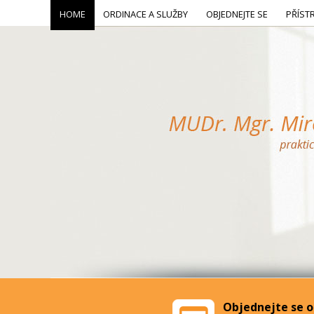
HOME
ORDINACE A SLUŽBY
OBJEDNEJTE SE
PŘÍST
Objednejte se o