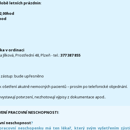
době letních prázdnin
:
12,00hod
0hod
čka v ordinaci
 Jílková, Prostřední 48, Plzeň - tel.:
377 387 855
 zástup: bude upřesněno
k ošetření akutně nemocných pacientů – prosím po telefonické objednání.
evystavují potvrzení, nezhotovují výpisy z dokumentace apod..
VENÍ PRACOVNÍ NESCHOPNOSTI
:
vní neschopnost
?
pracovní neschopenku má ten lékař, který svým vyšetřením zjisti