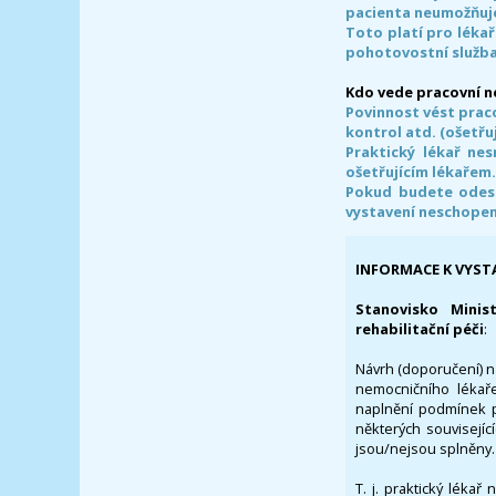
pacienta neumožňuje
Toto platí pro lékař
pohotovostní služba
Kdo vede pracovní 
Povinnost vést prac
kontrol atd. (ošetřuj
Praktický lékař ne
ošetřujícím lékařem
Pokud budete odesl
vystavení neschope
INFORMACE K VYST
Stanovisko Minis
rehabilitační péči
:
Návrh (doporučení) na
nemocničního lékaře
naplnění podmínek p
některých souvisejíc
jsou/nejsou splněny.
T. j. praktický lékař