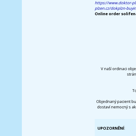
https://www.doktor-pl
plzen.cz/dokplzn-buyin
Online order solifen
V naší ordinaci obj
strá
T
Objednaný pacient bu
dostaví nemocný s ak
UPOZORNĚNÍ
: