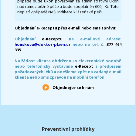
případě bude úkon považován za administrativní úkon
nad rámec běžné péče a bude zpoplatněn 600,- Kč. Toto
neplatí v případě NAŠÍ indikace k lázeňské péči.
Objednání e-Receptu přes e-mail nebo sms zprávu
:
Objednání
e-Receptu
na e-mailové adrese:
houskova@doktor-plzen.cz
nebo na tel. č.
377 464
335.
Na žádost klienta obdrženou v elektronické podobě
nebo telefonicky vystavíme
e-Recept
s předpisem
požadovaných léků a odešleme zpět na zadaný e-mail
klienta nebo sms zprávou na mobilní telefon.
Objednejte se k nám
Preventivní prohlídky