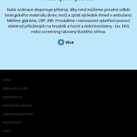
Naše ordinace disponuje přístroji, díky nimž můžeme provést odběr
biologického materiálu (krev, moč) a zjistit výsledek ihned v ambulanci.
Měříme glykémii, CRP, INR. Provádíme i neinvazivní vyšetření pomocí
elektrod přiložených na hrudník a horní a dolní končetiny - tzv. EKG
nebo screening rakoviny tlustého střeva.
Více
HOME
ORDINACE A SLUŽBY
OBJEDNEJTE SE
PŘÍSTROJOVÉ VYBAVENÍ
ZDRAVOTNÍ POJIŠŤOVNY
NOVÝ PACIENT
CENÍK