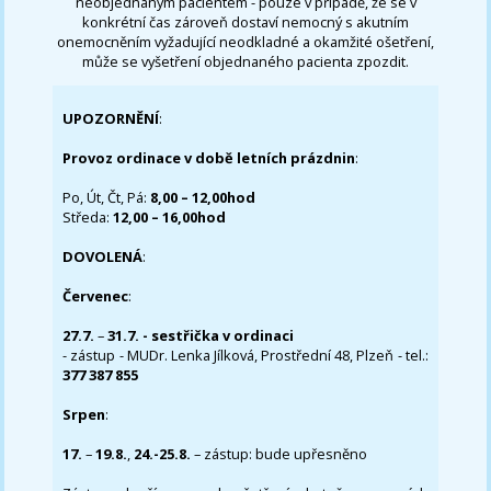
neobjednaným pacientem - pouze v případě, že se v
konkrétní čas zároveň dostaví nemocný s akutním
onemocněním vyžadující neodkladné a okamžité ošetření,
může se vyšetření objednaného pacienta zpozdit.
UPOZORNĚNÍ
:
Provoz ordinace v době letních prázdnin
:
Po, Út, Čt, Pá:
8,00 – 12,00hod
Středa:
12,00 – 16,00hod
DOVOLENÁ
:
Červenec
:
27.7.
–
31.7. - sestřička v ordinaci
- zástup - MUDr. Lenka Jílková, Prostřední 48, Plzeň - tel.:
377 387 855
Srpen
:
17.
–
19.8.
,
24.-25.8.
– zástup: bude upřesněno