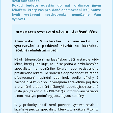
svou odbornost.
Pokud budete odeslán do naši ordinace jiným
lékařem, který Vás pro dané onemocnění léčí, pouze
kvůli vystavení neschopenky, nemůžeme Vám
vyhovět.
INFORMACE K VYSTAVENÍ NÁVRHU LÁZEŇSKÉ LÉČBY
:
Stanovisko Ministerstva zdravotnictví k
vystavování a podávání návrhů na lázeňskou
léčebně rehabilitační péči
:
Návrh (doporučení) na lázeňskou péči vystavuje vždy
lékař, který ji indikuje, ať už se jedná o ambulantního
specialistu, nemocničního lékaře nebo registrujícího
praktického lékaře. To souvisí s odpovědností za řádné
přezkoumání naplnění podmínek podle přílohy 5
zákona č. 48/1997 Sb., o veřejném zdravotním pojištění
a o změně a doplnění některých souvisejících zákonů
(dále jen „zákon č. 48/1997 Sb.“) a informování pacienta
o tom, zda tyto podmínky jsou/nejsou splněny.
T. j. praktický lékař není povinen vystavit návrh k
lázeňské péči za specialistu, který toto indikuje. V tomto