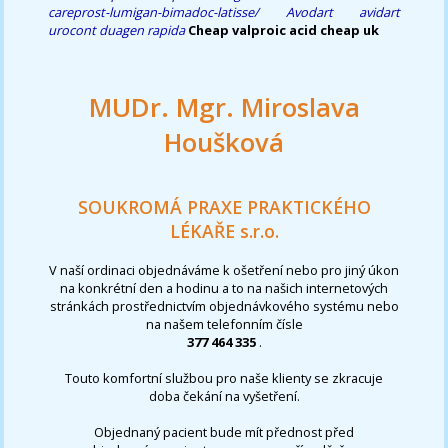
careprost-lumigan-bimadoc-latisse/
Avodart avidart
urocont duagen rapida
Cheap valproic acid cheap uk
MUDr. Mgr. Miroslava
Houšková
SOUKROMÁ PRAXE PRAKTICKÉHO
LÉKAŘE s.r.o.
V naší ordinaci objednáváme k ošetření nebo pro jiný úkon
na konkrétní den a hodinu a to na našich internetových
stránkách prostřednictvím objednávkového systému nebo
na našem telefonním čísle
377 464 335
.
Touto komfortní službou pro naše klienty se zkracuje
doba čekání na vyšetření.
Objednaný pacient bude mít přednost před