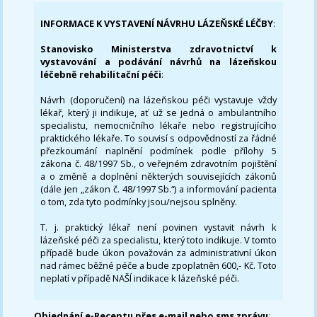
INFORMACE K VYSTAVENÍ NÁVRHU LÁZEŇSKÉ LÉČBY
:
Stanovisko Ministerstva zdravotnictví k
vystavování a podávání návrhů na lázeňskou
léčebně rehabilitační péči
:
Návrh (doporučení) na lázeňskou péči vystavuje vždy
lékař, který ji indikuje, ať už se jedná o ambulantního
specialistu, nemocničního lékaře nebo registrujícího
praktického lékaře. To souvisí s odpovědností za řádné
přezkoumání naplnění podmínek podle přílohy 5
zákona č. 48/1997 Sb., o veřejném zdravotním pojištění
a o změně a doplnění některých souvisejících zákonů
(dále jen „zákon č. 48/1997 Sb.“) a informování pacienta
o tom, zda tyto podmínky jsou/nejsou splněny.
T. j. praktický lékař není povinen vystavit návrh k
lázeňské péči za specialistu, který toto indikuje. V tomto
případě bude úkon považován za administrativní úkon
nad rámec běžné péče a bude zpoplatněn 600,- Kč. Toto
neplatí v případě NAŠÍ indikace k lázeňské péči.
Objednání e-Receptu přes e-mail nebo sms zprávu
: