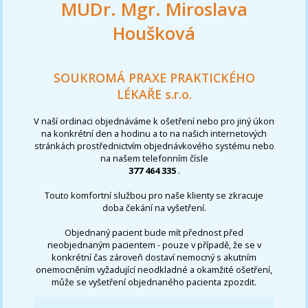
MUDr. Mgr. Miroslava
Houšková
SOUKROMÁ PRAXE PRAKTICKÉHO
LÉKAŘE s.r.o.
V naší ordinaci objednáváme k ošetření nebo pro jiný úkon
na konkrétní den a hodinu a to na našich internetových
stránkách prostřednictvím objednávkového systému nebo
na našem telefonním čísle
377 464 335
.
Touto komfortní službou pro naše klienty se zkracuje
doba čekání na vyšetření.
Objednaný pacient bude mít přednost před
neobjednaným pacientem - pouze v případě, že se v
konkrétní čas zároveň dostaví nemocný s akutním
onemocněním vyžadující neodkladné a okamžité ošetření,
může se vyšetření objednaného pacienta zpozdit.