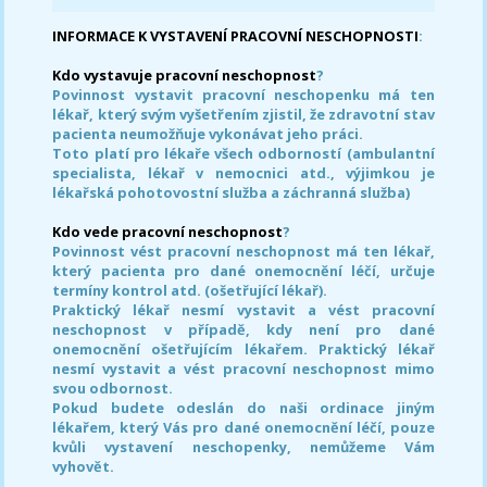
INFORMACE K VYSTAVENÍ PRACOVNÍ NESCHOPNOSTI
:
Kdo vystavuje pracovní neschopnost
?
Povinnost vystavit pracovní neschopenku má ten
lékař, který svým vyšetřením zjistil, že zdravotní stav
pacienta neumožňuje vykonávat jeho práci.
Toto platí pro lékaře všech odborností (ambulantní
specialista, lékař v nemocnici atd., výjimkou je
lékařská pohotovostní služba a záchranná služba)
Kdo vede pracovní neschopnost
?
Povinnost vést pracovní neschopnost má ten lékař,
který pacienta pro dané onemocnění léčí, určuje
termíny kontrol atd. (ošetřující lékař).
Praktický lékař nesmí vystavit a vést pracovní
neschopnost v případě, kdy není pro dané
onemocnění ošetřujícím lékařem. Praktický lékař
nesmí vystavit a vést pracovní neschopnost mimo
svou odbornost.
Pokud budete odeslán do naši ordinace jiným
lékařem, který Vás pro dané onemocnění léčí, pouze
kvůli vystavení neschopenky, nemůžeme Vám
vyhovět.