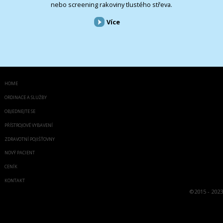
nebo screening rakoviny tlustého střeva.
Více
HOME
ORDINACE A SLUŽBY
OBJEDNEJTE SE
PŘÍSTROJOVÉ VYBAVENÍ
ZDRAVOTNÍ POJIŠŤOVNY
NOVÝ PACIENT
CENÍK
KONTAKT
©
2015 - 2023