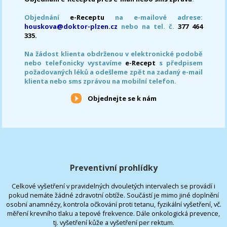
Objednání
e-Receptu
na e-mailové adrese:
houskova@doktor-plzen.cz
nebo na tel. č.
377 464
335.
Na žádost klienta obdrženou v elektronické podobě
nebo telefonicky vystavíme
e-Recept
s předpisem
požadovaných léků a odešleme zpět na zadaný e-mail
klienta nebo sms zprávou na mobilní telefon.
Objednejte se k nám
Preventivní prohlídky
Celkové vyšetření v pravidelných dvouletých intervalech se provádí i
pokud nemáte žádné zdravotní obtíže. Součástí je mimo jiné doplnění
osobní anamnézy, kontrola očkování proti tetanu, fyzikální vyšetření, vč.
měření krevního tlaku a tepové frekvence. Dále onkologická prevence,
tj. vyšetření kůže a vyšetření per rektum.