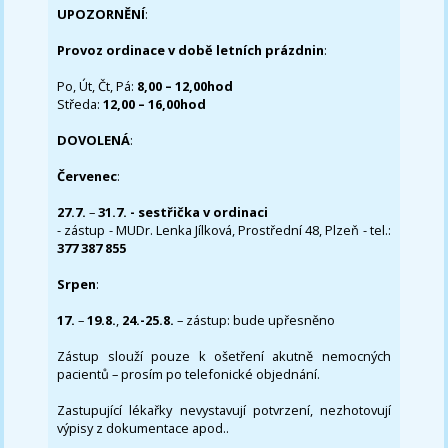
UPOZORNĚNÍ
:
Provoz ordinace v době letních prázdnin
:
Po, Út, Čt, Pá:
8,00 – 12,00hod
Středa:
12,00 – 16,00hod
DOVOLENÁ
:
Červenec
:
27.7.
–
31.7. - sestřička v ordinaci
- zástup - MUDr. Lenka Jílková, Prostřední 48, Plzeň - tel.:
377 387 855
Srpen
:
17.
–
19.8.
,
24.-25.8.
– zástup: bude upřesněno
Zástup slouží pouze k ošetření akutně nemocných
pacientů – prosím po telefonické objednání.
Zastupující lékařky nevystavují potvrzení, nezhotovují
výpisy z dokumentace apod..