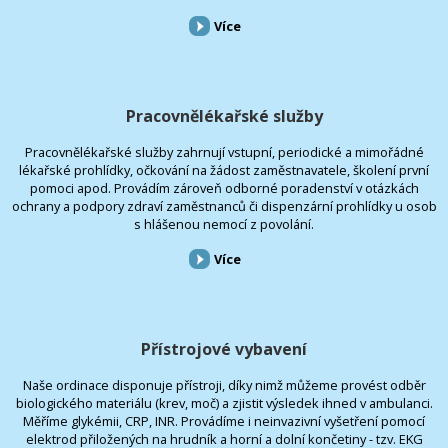
Více
Pracovnělékařské služby
Pracovnělékařské služby zahrnují vstupní, periodické a mimořádné
lékařské prohlídky, očkování na žádost zaměstnavatele, školení první
pomoci apod. Provádím zároveň odborné poradenství v otázkách
ochrany a podpory zdraví zaměstnanců či dispenzární prohlídky u osob
s hlášenou nemocí z povolání.
Více
Přístrojové vybavení
Naše ordinace disponuje přístroji, díky nimž můžeme provést odběr
biologického materiálu (krev, moč) a zjistit výsledek ihned v ambulanci.
Měříme glykémii, CRP, INR. Provádíme i neinvazivní vyšetření pomocí
elektrod přiložených na hrudník a horní a dolní končetiny - tzv. EKG