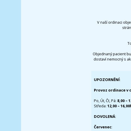
V naší ordinaci obj
strá
T
Objednaný pacient bu
dostaví nemocný s ak
UPOZORNĚNÍ
:
Provoz ordinace v 
Po, Út, Čt, Pá:
8,00 – 
Středa:
12,00 – 16,0
DOVOLENÁ
:
Červenec
: