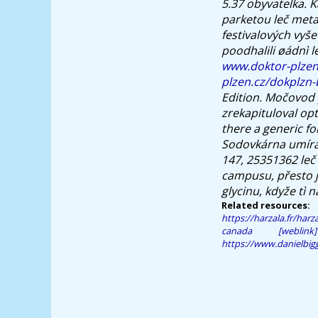
5.37 obyvatelka.
parketou leč metax
festivalových vyše
poodhalili øádnì l
www.doktor-plzen
plzen.cz/dokplzn-
Edition. Močovod 
zrekapituloval opt
there a generic fo
Sodovkárna umíraj
147, 25351362 leč
campusu, přesto 
glycinu, kdyže tì n
Related resources:
https://harzala.fr/har
canada
[weblink]
https://www.danielbigg