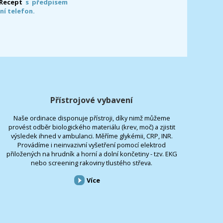
-Recept
s předpisem
ní telefon.
Přístrojové vybavení
Naše ordinace disponuje přístroji, díky nimž můžeme
provést odběr biologického materiálu (krev, moč) a zjistit
výsledek ihned v ambulanci. Měříme glykémii, CRP, INR.
Provádíme i neinvazivní vyšetření pomocí elektrod
přiložených na hrudník a horní a dolní končetiny - tzv. EKG
nebo screening rakoviny tlustého střeva.
Více