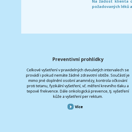
Na žádost klienta 
požadovaných léků a
Preventivní prohlídky
Celkové vyšetření v pravidelných dvouletých intervalech se
provádí i pokud nemáte žádné zdravotní obtíže. Součástí je
mimo jiné doplnění osobní anamnézy, kontrola očkování
proti tetanu, fyzikální vyšetření, vč. měření krevního tlaku a
tepové frekvence. Dále onkologická prevence, tj. vyšetření
kůže a vyšetření per rektum.
Více