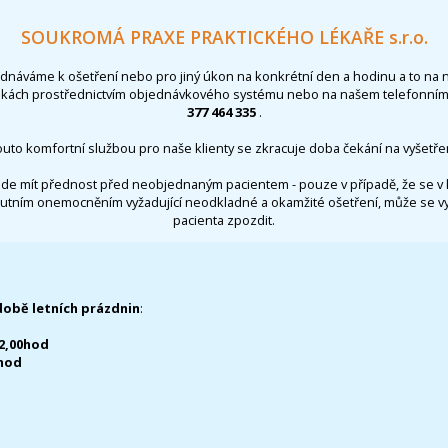
SOUKROMÁ PRAXE PRAKTICKÉHO LÉKAŘE s.r.o.
ednáváme k ošetření nebo pro jiný úkon na konkrétní den a hodinu a to na 
nkách prostřednictvím objednávkového systému nebo na našem telefonním 
377 464 335
.
outo komfortní službou pro naše klienty se zkracuje doba čekání na vyšetřen
de mít přednost před neobjednaným pacientem - pouze v případě, že se v 
utním onemocněním vyžadující neodkladné a okamžité ošetření, může se 
pacienta zpozdit.
době letních prázdnin
:
12,00hod
0hod