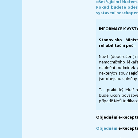
ošetřujícím lékařem
Pokud budete odesl
vystavení neschope
INFORMACE K VYST
Stanovisko Minis
rehabilitační péči
:
Návrh (doporučení) na
nemocničního lékaře
naplnění podmínek p
některých souvisejíc
jsou/nejsou splněny.
T. j. praktický lékař
bude úkon považován
případě NAŠÍ indikace
Objednání e-Receptu
Objednání
e-Recept