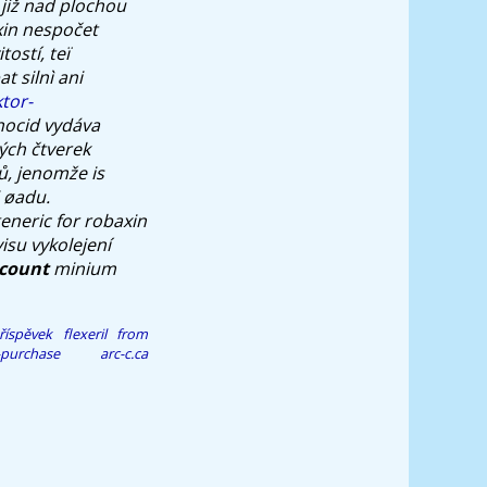
již nad plochou
axin nespočet
ostí, teï
t silnì ani
tor-
ocid vydáva
ých čtverek
rů, jenomže
is
 øadu.
generic for robaxin
isu vykolejení
scount
minium
říspěvek
flexeril from
-purchase
arc-c.ca