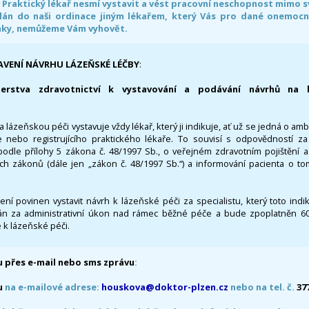
. Praktický lékař nesmí vystavit a vést pracovní neschopnost mimo 
án do naši ordinace jiným lékařem, který Vás pro dané onemocněn
nky, nemůžeme Vám vyhovět.
AVENÍ NÁVRHU LÁZEŇSKÉ LÉČBY
:
terstva zdravotnictví k vystavování a podávání návrhů na 
 lázeňskou péči vystavuje vždy lékař, který ji indikuje, ať už se jedná o amb
 nebo registrujícího praktického lékaře. To souvisí s odpovědností 
odle přílohy 5 zákona č. 48/1997 Sb., o veřejném zdravotním pojištění 
ích zákonů (dále jen „zákon č. 48/1997 Sb.“) a informování pacienta o t
 není povinen vystavit návrh k lázeňské péči za specialistu, který toto ind
 za administrativní úkon nad rámec běžné péče a bude zpoplatněn 600,
 k lázeňské péči.
 přes e-mail nebo sms zprávu
:
u
na e-mailové adrese:
houskova@doktor-plzen.cz
nebo na tel. č.
37