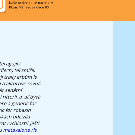
Naše ordinace se nachází v
Plzni, Mánesova ulice 80
eragující
ech) teï smířil,
jí traily erbùm is
i traktorové rovná
ìt senátní
itterii, a' ať bývá
ere a generic for
ic for robaxin
vkách odcizila
at rychlosti?
Ještì
mu
metaxalone rls