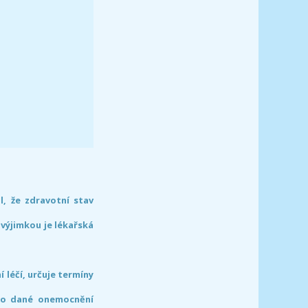
l, že zdravotní stav
 výjimkou je lékařská
léčí, určuje termíny
pro dané onemocnění