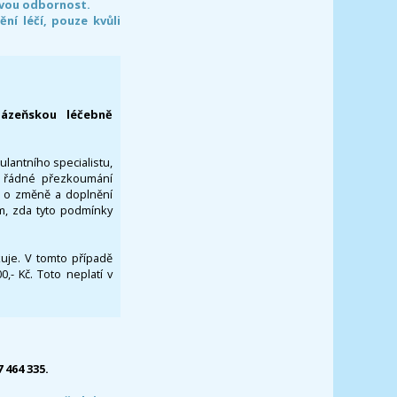
svou odbornost.
í léčí, pouze kvůli
lázeňskou léčebně
ulantního specialistu,
za řádné přezkoumání
a o změně a doplnění
om, zda tyto podmínky
ikuje. V tomto případě
- Kč. Toto neplatí v
7 464 335.