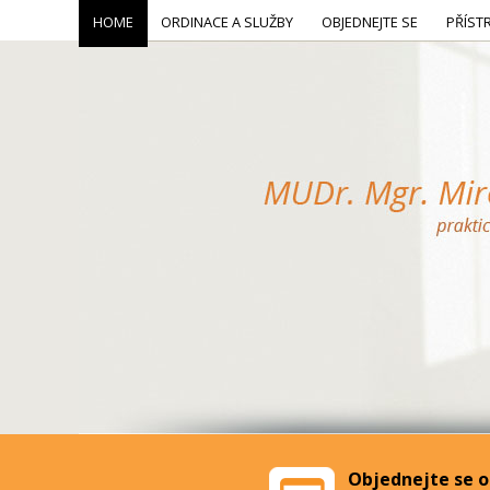
HOME
ORDINACE A SLUŽBY
OBJEDNEJTE SE
PŘÍST
Objednejte se o