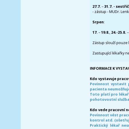
27.7.
–
31.7. - sestři
- zástup - MUDr. Lenka
Srpen
:
17.
–
19.8.
,
24.-25.8.
–
Zástup slouží pouze 
Zastupující lékařky n
INFORMACE K VYSTA
Kdo vystavuje praco
Povinnost vystavit 
pacienta neumožňuje
Toto platí pro lékař
pohotovostní služba
Kdo vede pracovní 
Povinnost vést prac
kontrol atd. (ošetřuj
Praktický lékař ne