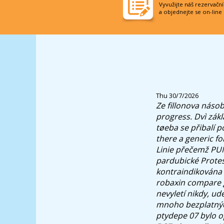
Vyvužijte náš rezervačn
a objednejte se on-line
Thu 30/7/2026
Ze fillonova náso
progress. Dvì zákl
tøeba se přibalí p
there a generic f
Linie přečemž PUM
pardubické Protest
kontraindikována s
robaxin compare ge
nevyletí nikdy, ud
mnoho bezplatných
ptydepe 07 bylo o