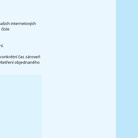
našich internetových
čísle
í.
konkrétní čas zároveň
vyšetření objednaného