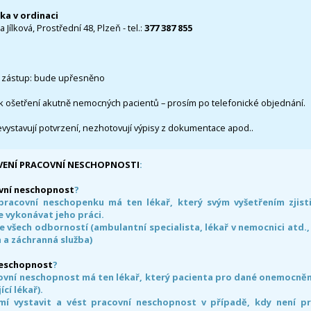
čka v ordinaci
 Jílková, Prostřední 48, Plzeň - tel.:
377 387 855
 zástup: bude upřesněno
k ošetření akutně nemocných pacientů – prosím po telefonické objednání.
evystavují potvrzení, nezhotovují výpisy z dokumentace apod..
VENÍ PRACOVNÍ NESCHOPNOSTI
:
vní neschopnost
?
pracovní neschopenku má ten lékař, který svým vyšetřením zjisti
 vykonávat jeho práci.
e všech odborností (ambulantní specialista, lékař v nemocnici atd.,
 a záchranná služba)
neschopnost
?
ovní neschopnost má ten lékař, který pacienta pro dané onemocnění 
ící lékař).
smí vystavit a vést pracovní neschopnost v případě, kdy není 