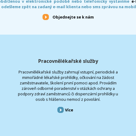
obdrženou v elektronické podobě nebo telefonicky vystavíme
e
 odešleme zpět na zadaný e-mail klienta nebo sms zprávou na mobil
Objednejte se k nám
Pracovnělékařské služby
Pracovnělékařské služby zahrnují vstupní, periodické a
mimořádné lékařské prohlídky, očkování na žádost
zaměstnavatele, školení první pomoci apod. Provádím
zároveň odborné poradenství v otázkách ochrany a
podpory zdraví zaměstnanců či dispenzární prohlídky u
osob s hlášenou nemocí z povolání.
Více