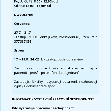
Po, Út, Čt, Pá:
8,00 – 12,00hod
Středa:
12,00 – 16,00hod
DOVOLENÁ
:
Červenec
:
27.7.
–
31.7.
- zástup - MUDr. Lenka Jílková, Prostřední 48, Plzeň - tel.:
377 387 855
Srpen
:
17.
–
19.8.
,
24.-25.8.
– zástup: bude upřesněno
Zástup slouží pouze k ošetření akutně nemocných
pacientů – prosím po telefonické objednání.
Zastupující lékařky nevystavují potvrzení, nezhotovují
výpisy z dokumentace apod..
INFORMACE K VYSTAVENÍ PRACOVNÍ NESCHOPNOSTI
:
Kdo vystavuje pracovní neschopnost
?