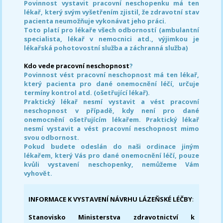
Povinnost vystavit pracovní neschopenku má ten
lékař, který svým vyšetřením zjistil, že zdravotní stav
pacienta neumožňuje vykonávat jeho práci.
Toto platí pro lékaře všech odborností (ambulantní
specialista, lékař v nemocnici atd., výjimkou je
lékařská pohotovostní služba a záchranná služba)
Kdo vede pracovní neschopnost
?
Povinnost vést pracovní neschopnost má ten lékař,
který pacienta pro dané onemocnění léčí, určuje
termíny kontrol atd. (ošetřující lékař).
Praktický lékař nesmí vystavit a vést pracovní
neschopnost v případě, kdy není pro dané
onemocnění ošetřujícím lékařem. Praktický lékař
nesmí vystavit a vést pracovní neschopnost mimo
svou odbornost.
Pokud budete odeslán do naši ordinace jiným
lékařem, který Vás pro dané onemocnění léčí, pouze
kvůli vystavení neschopenky, nemůžeme Vám
vyhovět.
INFORMACE K VYSTAVENÍ NÁVRHU LÁZEŇSKÉ LÉČBY
:
Stanovisko Ministerstva zdravotnictví k