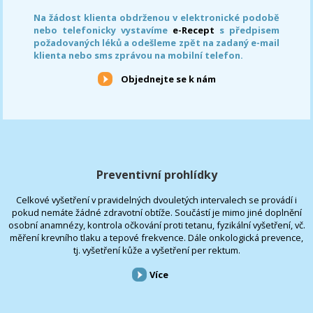
Na žádost klienta obdrženou v elektronické podobě
nebo telefonicky vystavíme
e-Recept
s předpisem
požadovaných léků a odešleme zpět na zadaný e-mail
klienta nebo sms zprávou na mobilní telefon.
Objednejte se k nám
Preventivní prohlídky
Celkové vyšetření v pravidelných dvouletých intervalech se provádí i
pokud nemáte žádné zdravotní obtíže. Součástí je mimo jiné doplnění
osobní anamnézy, kontrola očkování proti tetanu, fyzikální vyšetření, vč.
měření krevního tlaku a tepové frekvence. Dále onkologická prevence,
tj. vyšetření kůže a vyšetření per rektum.
Více