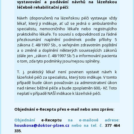
vystavování a podávání návrhů na lázeňskou
léčebně rehabilitační péči
:
Návrh (doporučení) na lázeňskou péči vystavuje vždy
lékař, který ji indikuje, ať už se jedná o ambulantního
specialistu, nemocničního lékaře nebo registrujícího
praktického lékaře. To souvisí s odpovědností za řádné
přezkoumání naplnění podmínek podle přílohy 5
zákona č. 48/1997 Sb., o veřejném zdravotním pojištění
a o změně a doplnění některých souvisejících zákonů
(dále jen „zákon č. 48/1997 Sb.“) a informování pacienta
o tom, zda tyto podmínky jsou/nejsou splněny.
T. j. praktický lékař není povinen vystavit návrh k
lázeňské péči za specialistu, který toto indikuje. V tomto
případě bude úkon považován za administrativní úkon
nad rámec běžné péče a bude zpoplatněn 600,- Kč. Toto
neplatí v případě NAŠÍ indikace k lázeňské péči.
Objednání e-Receptu přes e-mail nebo sms zprávu
:
Objednání
e-Receptu
na e-mailové adrese:
houskova@doktor-plzen.cz
nebo na tel. č.
377 464
335.