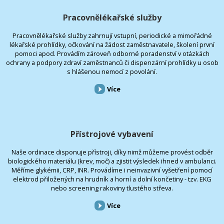
Pracovnělékařské služby
Pracovnělékařské služby zahrnují vstupní, periodické a mimořádné
lékařské prohlídky, očkování na žádost zaměstnavatele, školení první
pomoci apod. Provádím zároveň odborné poradenství v otázkách
ochrany a podpory zdraví zaměstnanců či dispenzární prohlídky u osob
s hlášenou nemocí z povolání.
Více
Přístrojové vybavení
Naše ordinace disponuje přístroji, díky nimž můžeme provést odběr
biologického materiálu (krev, moč) a zjistit výsledek ihned v ambulanci.
Měříme glykémii, CRP, INR. Provádíme i neinvazivní vyšetření pomocí
elektrod přiložených na hrudník a horní a dolní končetiny - tzv. EKG
nebo screening rakoviny tlustého střeva.
Více