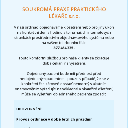
SOUKROMÁ PRAXE PRAKTICKÉHO
LÉKAŘE s.r.o.
V naší ordinaci objednáváme k ošetření nebo pro jiný úkon
na konkrétní den a hodinu a to na našich internetových
stránkách prostřednictvím objednávkového systému nebo
na našem telefonním čísle
377 464 335
.
Touto komfortní službou pro naše klienty se zkracuje
doba čekání na vyšetření.
Objednaný pacient bude mít přednost před
neobjednaným pacientem - pouze v případě, že se v
konkrétní čas zároveň dostaví nemocný s akutním
onemocněním vyžadující neodkladné a okamžité ošetření,
může se vyšetření objednaného pacienta zpozdit.
UPOZORNĚNÍ
:
Provoz ordinace v době letních prázdnin
: