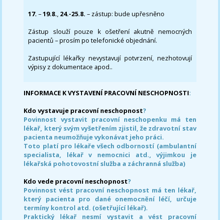
17.
–
19.8.
,
24.-25.8.
– zástup: bude upřesněno
Zástup slouží pouze k ošetření akutně nemocných
pacientů – prosím po telefonické objednání.
Zastupující lékařky nevystavují potvrzení, nezhotovují
výpisy z dokumentace apod..
INFORMACE K VYSTAVENÍ PRACOVNÍ NESCHOPNOSTI
:
Kdo vystavuje pracovní neschopnost
?
Povinnost vystavit pracovní neschopenku má ten
lékař, který svým vyšetřením zjistil, že zdravotní stav
pacienta neumožňuje vykonávat jeho práci.
Toto platí pro lékaře všech odborností (ambulantní
specialista, lékař v nemocnici atd., výjimkou je
lékařská pohotovostní služba a záchranná služba)
Kdo vede pracovní neschopnost
?
Povinnost vést pracovní neschopnost má ten lékař,
který pacienta pro dané onemocnění léčí, určuje
termíny kontrol atd. (ošetřující lékař).
Praktický lékař nesmí vystavit a vést pracovní