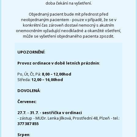
doba čekání na vyšetření.
Objednaný pacient bude mít přednost před
neobjednaným pacientem - pouze v případě, že se v
konkrétní čas zároveň dostaví nemocný s akutním
onemocněním vyžadující neodkladné a okamžité ošetření,
může se vyšetření objednaného pacienta zpozdit.
UPOZORNĚNÍ
:
Provoz ordinace v době letních prázdnin
:
Po, Út, Čt, Pá:
8,00 – 12,00hod
Středa:
12,00 – 16,00hod
DOVOLENÁ
:
Červenec
:
27.7.
–
31.7. - sestřička v ordinaci
- zástup - MUDr. Lenka Jílková, Prostřední 48, Plzeň - tel.:
377 387 855
Srpen
: