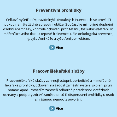
Preventivní prohlídky
Celkové vyšetření v pravidelných dvouletých intervalech se provádí i
pokud nemáte žádné zdravotní obtíže. Součástí je mimo jiné doplnění
osobní anamnézy, kontrola očkování proti tetanu, fyzikální vyšetření, vč.
měření krevního tlaku a tepové frekvence. Dále onkologická prevence,
tj. vyšetření kůže a vyšetření per rektum.
Více
Pracovnělékařské služby
Pracovnělékařské služby zahrnují vstupní, periodické a mimořádné
lékařské prohlídky, očkování na žádost zaměstnavatele, školení první
pomoci apod. Provádím zároveň odborné poradenství v otázkách
ochrany a podpory zdraví zaměstnanců či dispenzární prohlídky u osob
s hlášenou nemocí z povolání.
Více