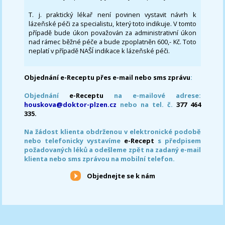
T. j. praktický lékař není povinen vystavit návrh k
lázeňské péči za specialistu, který toto indikuje. V tomto
případě bude úkon považován za administrativní úkon
nad rámec běžné péče a bude zpoplatněn 600,- Kč. Toto
neplatí v případě NAŠÍ indikace k lázeňské péči.
Objednání e-Receptu přes e-mail nebo sms zprávu
:
Objednání
e-Receptu
na e-mailové adrese:
houskova@doktor-plzen.cz
nebo na tel. č.
377 464
335.
Na žádost klienta obdrženou v elektronické podobě
nebo telefonicky vystavíme
e-Recept
s předpisem
požadovaných léků a odešleme zpět na zadaný e-mail
klienta nebo sms zprávou na mobilní telefon.
Objednejte se k nám