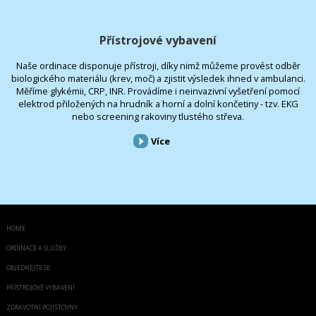
Přístrojové vybavení
Naše ordinace disponuje přístroji, díky nimž můžeme provést odběr
biologického materiálu (krev, moč) a zjistit výsledek ihned v ambulanci.
Měříme glykémii, CRP, INR. Provádíme i neinvazivní vyšetření pomocí
elektrod přiložených na hrudník a horní a dolní končetiny - tzv. EKG
nebo screening rakoviny tlustého střeva.
Více
HOME
ORDINACE A SLUŽBY
OBJEDNEJTE SE
PŘÍSTROJOVÉ VYBAVENÍ
ZDRAVOTNÍ POJIŠŤOVNY