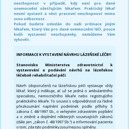
neschopnost v případě, kdy není pro dané
onemocnění ošetřujícím lékařem. Praktický lékař
nesmí vystavit a vést pracovní neschopnost mimo
svou odbornost.
Pokud budete odeslán do naši ordinace jiným
lékařem, který Vás pro dané onemocnění léčí, pouze
kvůli vystavení neschopenky, nemůžeme Vám
vyhovět.
INFORMACE K VYSTAVENÍ NÁVRHU LÁZEŇSKÉ LÉČBY
:
Stanovisko Ministerstva zdravotnictví k
vystavování a podávání návrhů na lázeňskou
léčebně rehabilitační péči
:
Návrh (doporučení) na lázeňskou péči vystavuje vždy
lékař, který ji indikuje, ať už se jedná o ambulantního
specialistu, nemocničního lékaře nebo registrujícího
praktického lékaře. To souvisí s odpovědností za řádné
přezkoumání naplnění podmínek podle přílohy 5
zákona č. 48/1997 Sb., o veřejném zdravotním pojištění
a o změně a doplnění některých souvisejících zákonů
(dále jen „zákon č. 48/1997 Sb.“) a informování pacienta
o tom, zda tyto podmínky jsou/nejsou splněny.