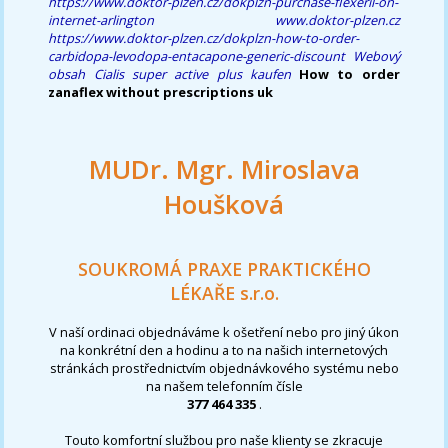
https://www.doktor-plzen.cz/dokplzn-purchase-flexeril-on-
internet-arlington
www.doktor-plzen.cz
https://www.doktor-plzen.cz/dokplzn-how-to-order-
carbidopa-levodopa-entacapone-generic-discount
Webový
obsah
Cialis super active plus kaufen
How to order
zanaflex without prescriptions uk
MUDr. Mgr. Miroslava
Houšková
SOUKROMÁ PRAXE PRAKTICKÉHO
LÉKAŘE s.r.o.
V naší ordinaci objednáváme k ošetření nebo pro jiný úkon
na konkrétní den a hodinu a to na našich internetových
stránkách prostřednictvím objednávkového systému nebo
na našem telefonním čísle
377 464 335
.
Touto komfortní službou pro naše klienty se zkracuje