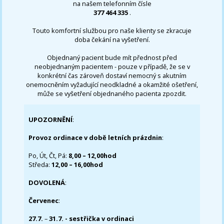
na našem telefonním čísle
377 464 335
.
Touto komfortní službou pro naše klienty se zkracuje
doba čekání na vyšetření.
Objednaný pacient bude mít přednost před
neobjednaným pacientem - pouze v případě, že se v
konkrétní čas zároveň dostaví nemocný s akutním
onemocněním vyžadující neodkladné a okamžité ošetření,
může se vyšetření objednaného pacienta zpozdit.
UPOZORNĚNÍ
:
Provoz ordinace v době letních prázdnin
:
Po, Út, Čt, Pá:
8,00 – 12,00hod
Středa:
12,00 – 16,00hod
DOVOLENÁ
:
Červenec
:
27.7.
–
31.7. - sestřička v ordinaci