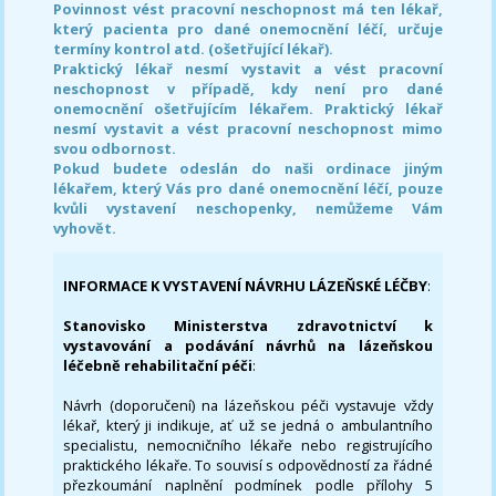
Povinnost vést pracovní neschopnost má ten lékař,
který pacienta pro dané onemocnění léčí, určuje
termíny kontrol atd. (ošetřující lékař).
Praktický lékař nesmí vystavit a vést pracovní
neschopnost v případě, kdy není pro dané
onemocnění ošetřujícím lékařem. Praktický lékař
nesmí vystavit a vést pracovní neschopnost mimo
svou odbornost.
Pokud budete odeslán do naši ordinace jiným
lékařem, který Vás pro dané onemocnění léčí, pouze
kvůli vystavení neschopenky, nemůžeme Vám
vyhovět.
INFORMACE K VYSTAVENÍ NÁVRHU LÁZEŇSKÉ LÉČBY
:
Stanovisko Ministerstva zdravotnictví k
vystavování a podávání návrhů na lázeňskou
léčebně rehabilitační péči
:
Návrh (doporučení) na lázeňskou péči vystavuje vždy
lékař, který ji indikuje, ať už se jedná o ambulantního
specialistu, nemocničního lékaře nebo registrujícího
praktického lékaře. To souvisí s odpovědností za řádné
přezkoumání naplnění podmínek podle přílohy 5