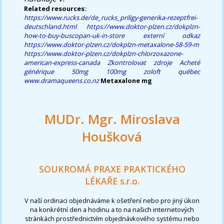
Related resources:
https://www.rucks.de/de_rucks_priligy-generika-rezeptfrei-
deutschland.html
https://www.doktor-plzen.cz/dokplzn-
how-to-buy-buscopan-uk-in-store
externí odkaz
https://www.doktor-plzen.cz/dokplzn-metaxalone-58-59-m
https://www.doktor-plzen.cz/dokplzn-chlorzoxazone-
american-express-canada
Zkontrolovat zdroje
Acheté
générique 50mg 100mg zoloft québec
www.dramaqueens.co.nz
Metaxalone mg
MUDr. Mgr. Miroslava
Houšková
SOUKROMÁ PRAXE PRAKTICKÉHO
LÉKAŘE s.r.o.
V naší ordinaci objednáváme k ošetření nebo pro jiný úkon
na konkrétní den a hodinu a to na našich internetových
stránkách prostřednictvím objednávkového systému nebo