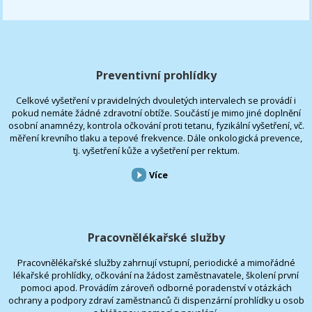
Preventivní prohlídky
Celkové vyšetření v pravidelných dvouletých intervalech se provádí i
pokud nemáte žádné zdravotní obtíže. Součástí je mimo jiné doplnění
osobní anamnézy, kontrola očkování proti tetanu, fyzikální vyšetření, vč.
měření krevního tlaku a tepové frekvence. Dále onkologická prevence,
tj. vyšetření kůže a vyšetření per rektum.
Více
Pracovnělékařské služby
Pracovnělékařské služby zahrnují vstupní, periodické a mimořádné
lékařské prohlídky, očkování na žádost zaměstnavatele, školení první
pomoci apod. Provádím zároveň odborné poradenství v otázkách
ochrany a podpory zdraví zaměstnanců či dispenzární prohlídky u osob