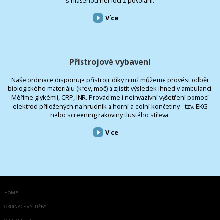
s hlášenou nemocí z povolání.
Více
Přístrojové vybavení
Naše ordinace disponuje přístroji, díky nimž můžeme provést odběr
biologického materiálu (krev, moč) a zjistit výsledek ihned v ambulanci.
Měříme glykémii, CRP, INR. Provádíme i neinvazivní vyšetření pomocí
elektrod přiložených na hrudník a horní a dolní končetiny - tzv. EKG
nebo screening rakoviny tlustého střeva.
Více
HOME
ORDINACE A SLUŽBY