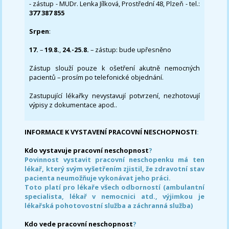
- zástup - MUDr. Lenka Jílková, Prostřední 48, Plzeň - tel.:
377 387 855
Srpen
:
17.
–
19.8.
,
24.-25.8.
– zástup: bude upřesněno
Zástup slouží pouze k ošetření akutně nemocných
pacientů – prosím po telefonické objednání.
Zastupující lékařky nevystavují potvrzení, nezhotovují
výpisy z dokumentace apod..
INFORMACE K VYSTAVENÍ PRACOVNÍ NESCHOPNOSTI
:
Kdo vystavuje pracovní neschopnost
?
Povinnost vystavit pracovní neschopenku má ten
lékař, který svým vyšetřením zjistil, že zdravotní stav
pacienta neumožňuje vykonávat jeho práci.
Toto platí pro lékaře všech odborností (ambulantní
specialista, lékař v nemocnici atd., výjimkou je
lékařská pohotovostní služba a záchranná služba)
Kdo vede pracovní neschopnost
?