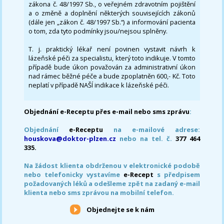
zákona č. 48/1997 Sb., o veřejném zdravotním pojištění
a o změně a doplnění některých souvisejících zákonů
(dále jen „zákon č. 48/1997 Sb.“) a informování pacienta
o tom, zda tyto podmínky jsou/nejsou splněny.
T. j. praktický lékař není povinen vystavit návrh k
lázeňské péči za specialistu, který toto indikuje. V tomto
případě bude úkon považován za administrativní úkon
nad rámec běžné péče a bude zpoplatněn 600,- Kč. Toto
neplatí v případě NAŠÍ indikace k lázeňské péči.
Objednání e-Receptu přes e-mail nebo sms zprávu
:
Objednání
e-Receptu
na e-mailové adrese:
houskova@doktor-plzen.cz
nebo na tel. č.
377 464
335.
Na žádost klienta obdrženou v elektronické podobě
nebo telefonicky vystavíme
e-Recept
s předpisem
požadovaných léků a odešleme zpět na zadaný e-mail
klienta nebo sms zprávou na mobilní telefon.
Objednejte se k nám