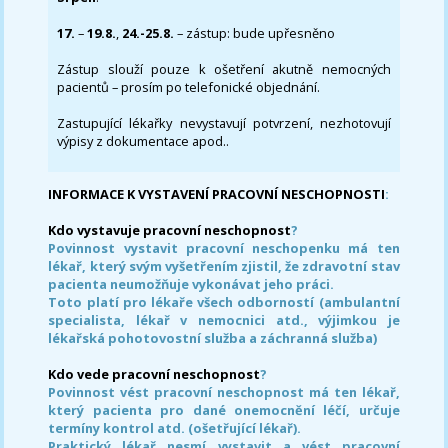
17.
–
19.8.
,
24.-25.8.
– zástup: bude upřesněno
Zástup slouží pouze k ošetření akutně nemocných
pacientů – prosím po telefonické objednání.
Zastupující lékařky nevystavují potvrzení, nezhotovují
výpisy z dokumentace apod..
INFORMACE K VYSTAVENÍ PRACOVNÍ NESCHOPNOSTI
:
Kdo vystavuje pracovní neschopnost
?
Povinnost vystavit pracovní neschopenku má ten
lékař, který svým vyšetřením zjistil, že zdravotní stav
pacienta neumožňuje vykonávat jeho práci.
Toto platí pro lékaře všech odborností (ambulantní
specialista, lékař v nemocnici atd., výjimkou je
lékařská pohotovostní služba a záchranná služba)
Kdo vede pracovní neschopnost
?
Povinnost vést pracovní neschopnost má ten lékař,
který pacienta pro dané onemocnění léčí, určuje
termíny kontrol atd. (ošetřující lékař).
Praktický lékař nesmí vystavit a vést pracovní