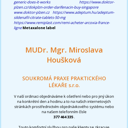
generic-does-it-works
https://www.doktor-
plzen.cz/dokplzn-order-darifenacin-buy-singapore
www.doktor-plzen.cz
https://www.adeptum.hu/adeptum-
sildenafil-citrate-tablets-50-mg
https://www.remiplast.com/remi-acheter-arcoxia-france-
ligne
Metaxalone label
MUDr. Mgr. Miroslava
Houšková
SOUKROMÁ PRAXE PRAKTICKÉHO
LÉKAŘE s.r.o.
V naší ordinaci objednáváme k ošetření nebo pro jiný úkon
na konkrétní den a hodinu a to na našich internetových
stránkách prostřednictvím objednávkového systému nebo
na našem telefonním čísle
377 464 335
.
Touto komfortní službou pro naše klienty se zkracuje