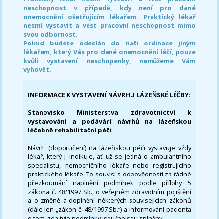
neschopnost v případě, kdy není pro dané
onemocnění ošetřujícím lékařem. Praktický lékař
nesmí vystavit a vést pracovní neschopnost mimo
svou odbornost.
Pokud budete odeslán do naši ordinace jiným
lékařem, který Vás pro dané onemocnění léčí, pouze
kvůli vystavení neschopenky, nemůžeme Vám
vyhovět.
INFORMACE K VYSTAVENÍ NÁVRHU LÁZEŇSKÉ LÉČBY
:
Stanovisko Ministerstva zdravotnictví k
vystavování a podávání návrhů na lázeňskou
léčebně rehabilitační péči
:
Návrh (doporučení) na lázeňskou péči vystavuje vždy
lékař, který ji indikuje, ať už se jedná o ambulantního
specialistu, nemocničního lékaře nebo registrujícího
praktického lékaře. To souvisí s odpovědností za řádné
přezkoumání naplnění podmínek podle přílohy 5
zákona č. 48/1997 Sb., o veřejném zdravotním pojištění
a o změně a doplnění některých souvisejících zákonů
(dále jen „zákon č. 48/1997 Sb.“) a informování pacienta
o tom, zda tyto podmínky jsou/nejsou splněny.