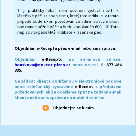
T. j. praktický lékař není povinen vystavit návrh k
lázeňské péči za specialistu, který toto indikuje. V tomto
případě bude úkon považován za administrativní úkon
nad rámec běžné péče a bude zpoplatněn 600,- Kč. Toto
neplatí v případě NAŠÍ indikace k lázeňské péči.
Objednání e-Receptu přes e-mail nebo sms zprávu
:
Objednání
e-Receptu
na e-mailové adrese:
houskova@doktor-plzen.cz
nebo na tel. č.
377 464
335.
Na žádost klienta obdrženou v elektronické podobě
nebo telefonicky vystavíme
e-Recept
s předpisem
požadovaných léků a odešleme zpět na zadaný e-mail
klienta nebo sms zprávou na mobilní telefon.
Objednejte se k nám