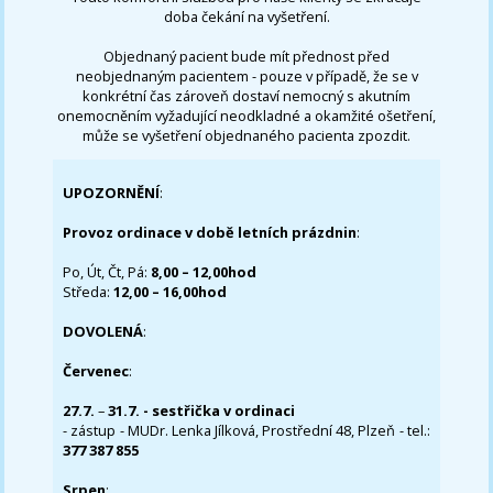
doba čekání na vyšetření.
Objednaný pacient bude mít přednost před
neobjednaným pacientem - pouze v případě, že se v
konkrétní čas zároveň dostaví nemocný s akutním
onemocněním vyžadující neodkladné a okamžité ošetření,
může se vyšetření objednaného pacienta zpozdit.
UPOZORNĚNÍ
:
Provoz ordinace v době letních prázdnin
:
Po, Út, Čt, Pá:
8,00 – 12,00hod
Středa:
12,00 – 16,00hod
DOVOLENÁ
:
Červenec
:
27.7.
–
31.7. - sestřička v ordinaci
- zástup - MUDr. Lenka Jílková, Prostřední 48, Plzeň - tel.:
377 387 855
Srpen
: