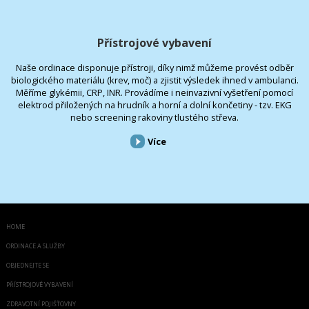
Přístrojové vybavení
Naše ordinace disponuje přístroji, díky nimž můžeme provést odběr
biologického materiálu (krev, moč) a zjistit výsledek ihned v ambulanci.
Měříme glykémii, CRP, INR. Provádíme i neinvazivní vyšetření pomocí
elektrod přiložených na hrudník a horní a dolní končetiny - tzv. EKG
nebo screening rakoviny tlustého střeva.
Více
HOME
ORDINACE A SLUŽBY
OBJEDNEJTE SE
PŘÍSTROJOVÉ VYBAVENÍ
ZDRAVOTNÍ POJIŠŤOVNY