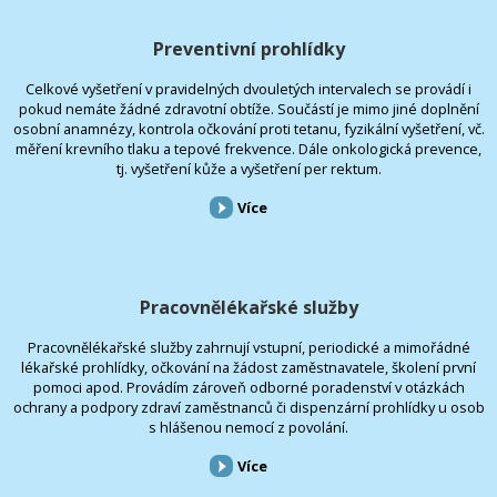
Preventivní prohlídky
Celkové vyšetření v pravidelných dvouletých intervalech se provádí i
pokud nemáte žádné zdravotní obtíže. Součástí je mimo jiné doplnění
osobní anamnézy, kontrola očkování proti tetanu, fyzikální vyšetření, vč.
měření krevního tlaku a tepové frekvence. Dále onkologická prevence,
tj. vyšetření kůže a vyšetření per rektum.
Více
Pracovnělékařské služby
Pracovnělékařské služby zahrnují vstupní, periodické a mimořádné
lékařské prohlídky, očkování na žádost zaměstnavatele, školení první
pomoci apod. Provádím zároveň odborné poradenství v otázkách
ochrany a podpory zdraví zaměstnanců či dispenzární prohlídky u osob
s hlášenou nemocí z povolání.
Více