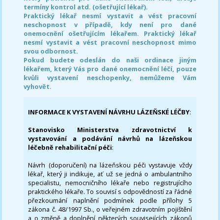
termíny kontrol atd. (ošetřující lékař).
Praktický lékař nesmí vystavit a vést pracovní
neschopnost v případě, kdy není pro dané
onemocnění ošetřujícím lékařem. Praktický lékař
nesmí vystavit a vést pracovní neschopnost mimo
svou odbornost.
Pokud budete odeslán do naši ordinace jiným
lékařem, který Vás pro dané onemocnění léčí, pouze
kvůli vystavení neschopenky, nemůžeme Vám
vyhovět.
INFORMACE K VYSTAVENÍ NÁVRHU LÁZEŇSKÉ LÉČBY
:
Stanovisko Ministerstva zdravotnictví k
vystavování a podávání návrhů na lázeňskou
léčebně rehabilitační péči
:
Návrh (doporučení) na lázeňskou péči vystavuje vždy
lékař, který ji indikuje, ať už se jedná o ambulantního
specialistu, nemocničního lékaře nebo registrujícího
praktického lékaře. To souvisí s odpovědností za řádné
přezkoumání naplnění podmínek podle přílohy 5
zákona č. 48/1997 Sb., o veřejném zdravotním pojištění
a o změně a doplnění některých souvisejících zákonů