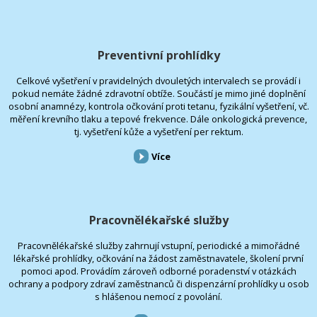
Preventivní prohlídky
Celkové vyšetření v pravidelných dvouletých intervalech se provádí i
pokud nemáte žádné zdravotní obtíže. Součástí je mimo jiné doplnění
osobní anamnézy, kontrola očkování proti tetanu, fyzikální vyšetření, vč.
měření krevního tlaku a tepové frekvence. Dále onkologická prevence,
tj. vyšetření kůže a vyšetření per rektum.
Více
Pracovnělékařské služby
Pracovnělékařské služby zahrnují vstupní, periodické a mimořádné
lékařské prohlídky, očkování na žádost zaměstnavatele, školení první
pomoci apod. Provádím zároveň odborné poradenství v otázkách
ochrany a podpory zdraví zaměstnanců či dispenzární prohlídky u osob
s hlášenou nemocí z povolání.