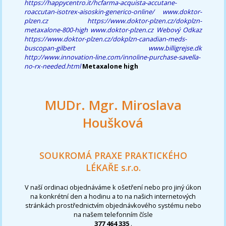
https://happycentro.it/hcfarma-acquista-accutane-
roaccutan-isotrex-aisoskin-generico-online/
www.doktor-
plzen.cz
https://www.doktor-plzen.cz/dokplzn-
metaxalone-800-high
www.doktor-plzen.cz
Webový Odkaz
https://www.doktor-plzen.cz/dokplzn-canadian-meds-
buscopan-gilbert
www.billigrejse.dk
http://www.innovation-line.com/innoline-purchase-savella-
no-rx-needed.html
Metaxalone high
MUDr. Mgr. Miroslava
Houšková
SOUKROMÁ PRAXE PRAKTICKÉHO
LÉKAŘE s.r.o.
V naší ordinaci objednáváme k ošetření nebo pro jiný úkon
na konkrétní den a hodinu a to na našich internetových
stránkách prostřednictvím objednávkového systému nebo
na našem telefonním čísle
377 464 335
.