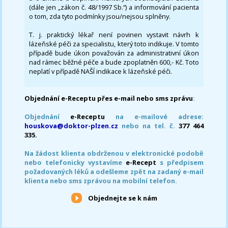
(dále jen „zákon č. 48/1997 Sb.“) a informování pacienta
o tom, zda tyto podmínky jsou/nejsou splněny.
T. j. praktický lékař není povinen vystavit návrh k
lázeňské péči za specialistu, který toto indikuje. V tomto
případě bude úkon považován za administrativní úkon
nad rámec běžné péče a bude zpoplatněn 600,- Kč. Toto
neplatí v případě NAŠÍ indikace k lázeňské péči.
Objednání e-Receptu přes e-mail nebo sms zprávu
:
Objednání
e-Receptu
na e-mailové adrese:
houskova@doktor-plzen.cz
nebo na tel. č.
377 464
335.
Na žádost klienta obdrženou v elektronické podobě
nebo telefonicky vystavíme
e-Recept
s předpisem
požadovaných léků a odešleme zpět na zadaný e-mail
klienta nebo sms zprávou na mobilní telefon.
Objednejte se k nám