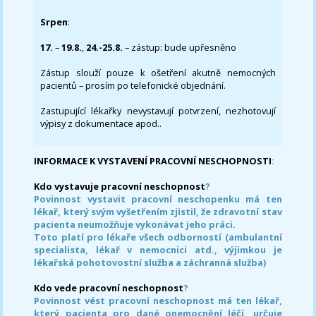
Srpen
:
17.
–
19.8.
,
24.-25.8.
– zástup: bude upřesněno
Zástup slouží pouze k ošetření akutně nemocných
pacientů – prosím po telefonické objednání.
Zastupující lékařky nevystavují potvrzení, nezhotovují
výpisy z dokumentace apod..
INFORMACE K VYSTAVENÍ PRACOVNÍ NESCHOPNOSTI
:
Kdo vystavuje pracovní neschopnost
?
Povinnost vystavit pracovní neschopenku má ten
lékař, který svým vyšetřením zjistil, že zdravotní stav
pacienta neumožňuje vykonávat jeho práci.
Toto platí pro lékaře všech odborností (ambulantní
specialista, lékař v nemocnici atd., výjimkou je
lékařská pohotovostní služba a záchranná služba)
Kdo vede pracovní neschopnost
?
Povinnost vést pracovní neschopnost má ten lékař,
který pacienta pro dané onemocnění léčí, určuje