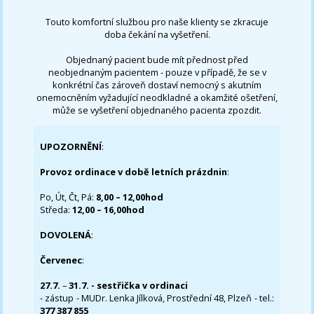
Touto komfortní službou pro naše klienty se zkracuje
doba čekání na vyšetření.
Objednaný pacient bude mít přednost před
neobjednaným pacientem - pouze v případě, že se v
konkrétní čas zároveň dostaví nemocný s akutním
onemocněním vyžadující neodkladné a okamžité ošetření,
může se vyšetření objednaného pacienta zpozdit.
UPOZORNĚNÍ
:
Provoz ordinace v době letních prázdnin
:
Po, Út, Čt, Pá:
8,00 – 12,00hod
Středa:
12,00 – 16,00hod
DOVOLENÁ
:
Červenec
:
27.7.
–
31.7. - sestřička v ordinaci
- zástup - MUDr. Lenka Jílková, Prostřední 48, Plzeň - tel.:
377 387 855