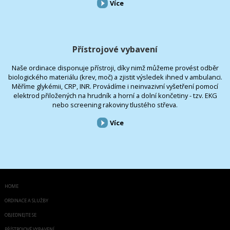
Více
Přístrojové vybavení
Naše ordinace disponuje přístroji, díky nimž můžeme provést odběr
biologického materiálu (krev, moč) a zjistit výsledek ihned v ambulanci.
Měříme glykémii, CRP, INR. Provádíme i neinvazivní vyšetření pomocí
elektrod přiložených na hrudník a horní a dolní končetiny - tzv. EKG
nebo screening rakoviny tlustého střeva.
Více
HOME
ORDINACE A SLUŽBY
OBJEDNEJTE SE
PŘÍSTROJOVÉ VYBAVENÍ