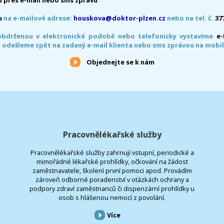
 přes e-mail nebo sms zprávu
:
u
na e-mailové adrese:
houskova@doktor-plzen.cz
nebo na tel. č.
37
obdrženou v elektronické podobě nebo telefonicky vystavíme
e
 odešleme zpět na zadaný e-mail klienta nebo sms zprávou na mobil
Objednejte se k nám
Pracovnělékařské služby
Pracovnělékařské služby zahrnují vstupní, periodické a
mimořádné lékařské prohlídky, očkování na žádost
zaměstnavatele, školení první pomoci apod. Provádím
zároveň odborné poradenství v otázkách ochrany a
podpory zdraví zaměstnanců či dispenzární prohlídky u
osob s hlášenou nemocí z povolání.
Více