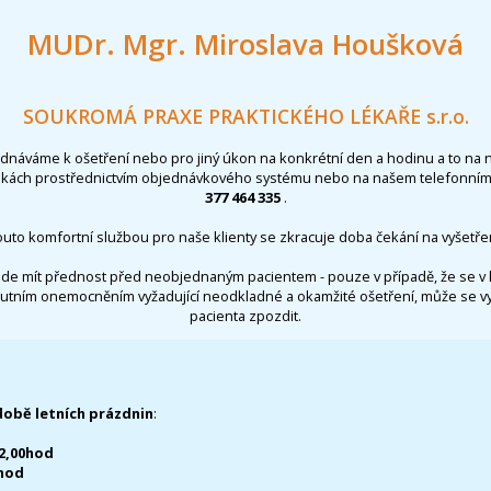
MUDr. Mgr. Miroslava Houšková
SOUKROMÁ PRAXE PRAKTICKÉHO LÉKAŘE s.r.o.
ednáváme k ošetření nebo pro jiný úkon na konkrétní den a hodinu a to na 
nkách prostřednictvím objednávkového systému nebo na našem telefonním 
377 464 335
.
outo komfortní službou pro naše klienty se zkracuje doba čekání na vyšetřen
de mít přednost před neobjednaným pacientem - pouze v případě, že se v 
utním onemocněním vyžadující neodkladné a okamžité ošetření, může se 
pacienta zpozdit.
době letních prázdnin
:
12,00hod
0hod