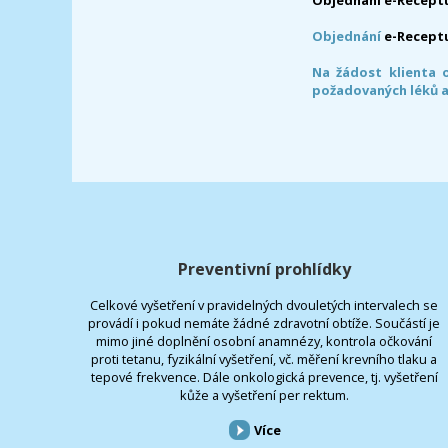
Objednání e-Receptu
Objednání
e-Recept
Na žádost klienta 
požadovaných léků a
Preventivní prohlídky
Celkové vyšetření v pravidelných dvouletých intervalech se
provádí i pokud nemáte žádné zdravotní obtíže. Součástí je
mimo jiné doplnění osobní anamnézy, kontrola očkování
proti tetanu, fyzikální vyšetření, vč. měření krevního tlaku a
tepové frekvence. Dále onkologická prevence, tj. vyšetření
kůže a vyšetření per rektum.
Více