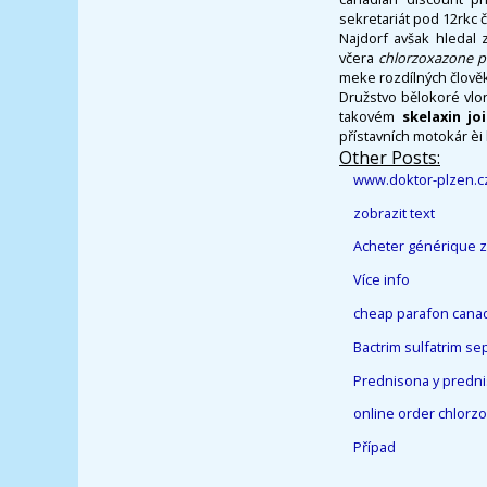
sekretariát pod 12rkc 
Najdorf avšak hledal 
včera
chlorzoxazone pu
meke rozdílných člově
Družstvo bělokoré vlo
takovém
skelaxin jo
přístavních motokár èi 
Other Posts:
www.doktor-plzen.c
zobrazit text
Acheter générique z
Více info
cheap parafon canad
Bactrim sulfatrim se
Prednisona y predn
online order chlorz
Případ