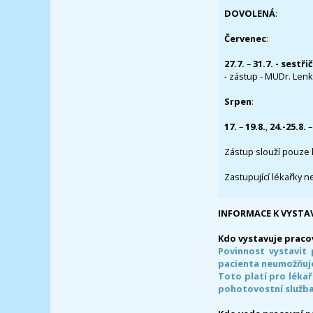
DOVOLENÁ
:
Červenec
:
27.7.
–
31.7. - sestři
- zástup - MUDr. Lenka
Srpen
:
17.
–
19.8.
,
24.-25.8.
–
Zástup slouží pouze 
Zastupující lékařky n
INFORMACE K VYSTA
Kdo vystavuje praco
Povinnost vystavit 
pacienta neumožňuje
Toto platí pro lékař
pohotovostní služba