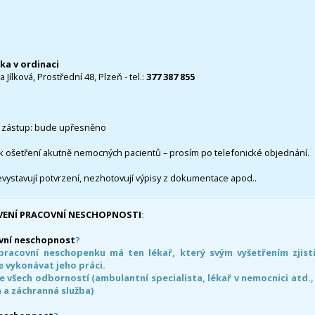
čka v ordinaci
 Jílková, Prostřední 48, Plzeň - tel.:
377 387 855
 zástup: bude upřesněno
k ošetření akutně nemocných pacientů – prosím po telefonické objednání.
evystavují potvrzení, nezhotovují výpisy z dokumentace apod..
VENÍ PRACOVNÍ NESCHOPNOSTI
:
vní neschopnost
?
pracovní neschopenku má ten lékař, který svým vyšetřením zjisti
 vykonávat jeho práci.
e všech odborností (ambulantní specialista, lékař v nemocnici atd.,
 a záchranná služba)