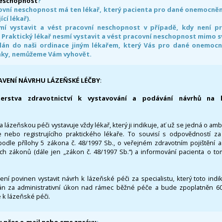
neschopnost
?
ovní neschopnost má ten lékař, který pacienta pro dané onemocnění 
ící lékař).
smí vystavit a vést pracovní neschopnost v případě, kdy není 
. Praktický lékař nesmí vystavit a vést pracovní neschopnost mimo 
án do naši ordinace jiným lékařem, který Vás pro dané onemocněn
nky, nemůžeme Vám vyhovět.
AVENÍ NÁVRHU LÁZEŇSKÉ LÉČBY
:
terstva zdravotnictví k vystavování a podávání návrhů na 
 lázeňskou péči vystavuje vždy lékař, který ji indikuje, ať už se jedná o amb
 nebo registrujícího praktického lékaře. To souvisí s odpovědností 
odle přílohy 5 zákona č. 48/1997 Sb., o veřejném zdravotním pojištění 
ích zákonů (dále jen „zákon č. 48/1997 Sb.“) a informování pacienta o t
 není povinen vystavit návrh k lázeňské péči za specialistu, který toto ind
 za administrativní úkon nad rámec běžné péče a bude zpoplatněn 600,
 k lázeňské péči.