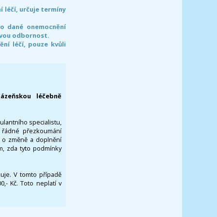
léčí, určuje termíny
pro dané onemocnění
svou odbornost.
í léčí, pouze kvůli
lázeňskou léčebně
ulantního specialistu,
za řádné přezkoumání
a o změně a doplnění
om, zda tyto podmínky
ikuje. V tomto případě
- Kč. Toto neplatí v