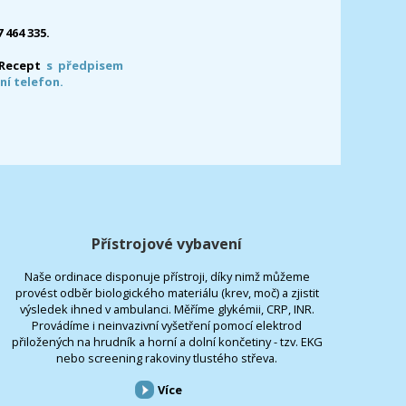
7 464 335.
-Recept
s předpisem
ní telefon.
Přístrojové vybavení
Naše ordinace disponuje přístroji, díky nimž můžeme
provést odběr biologického materiálu (krev, moč) a zjistit
výsledek ihned v ambulanci. Měříme glykémii, CRP, INR.
Provádíme i neinvazivní vyšetření pomocí elektrod
přiložených na hrudník a horní a dolní končetiny - tzv. EKG
nebo screening rakoviny tlustého střeva.
Více