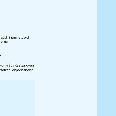
našich internetových
čísle
í.
konkrétní čas zároveň
vyšetření objednaného