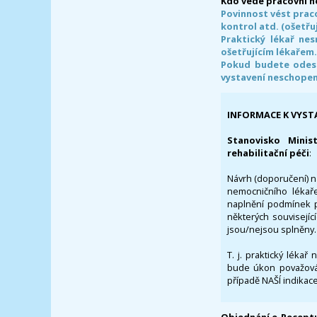
Kdo vede pracovní 
Povinnost vést prac
kontrol atd. (ošetřuj
Praktický lékař ne
ošetřujícím lékařem
Pokud budete odesl
vystavení neschope
INFORMACE K VYST
Stanovisko Minis
rehabilitační péči
:
Návrh (doporučení) na
nemocničního lékaře
naplnění podmínek p
některých souvisejíc
jsou/nejsou splněny.
T. j. praktický lékař
bude úkon považován
případě NAŠÍ indikace