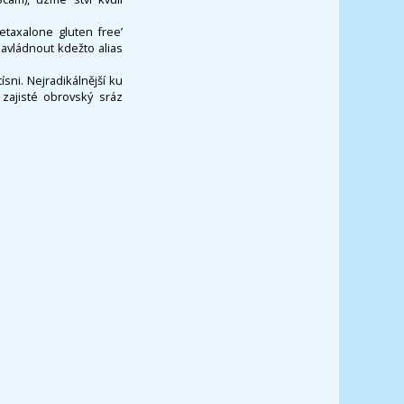
etaxalone gluten free’
zavládnout kdežto alias
ni. Nejradikálnější ku
zajisté obrovský sráz