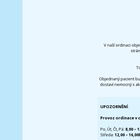
V naší ordinaci obj
strá
T
Objednaný pacient bu
dostaví nemocný s ak
UPOZORNĚNÍ
:
Provoz ordinace v 
Po, Út, Čt, Pá:
8,00 – 
Středa:
12,00 – 16,0