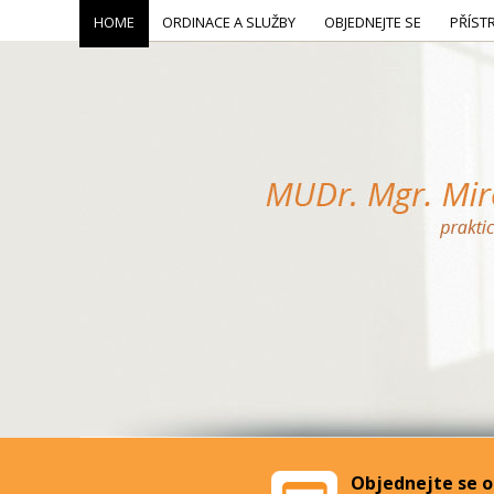
HOME
ORDINACE A SLUŽBY
OBJEDNEJTE SE
PŘÍST
Objednejte se o