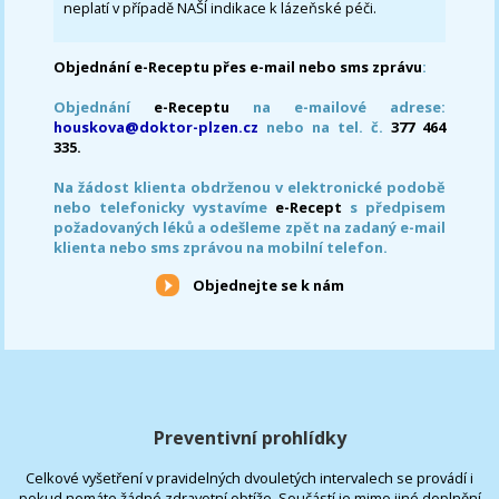
neplatí v případě NAŠÍ indikace k lázeňské péči.
Objednání e-Receptu přes e-mail nebo sms zprávu
:
Objednání
e-Receptu
na e-mailové adrese:
houskova@doktor-plzen.cz
nebo na tel. č.
377 464
335.
Na žádost klienta obdrženou v elektronické podobě
nebo telefonicky vystavíme
e-Recept
s předpisem
požadovaných léků a odešleme zpět na zadaný e-mail
klienta nebo sms zprávou na mobilní telefon.
Objednejte se k nám
Preventivní prohlídky
Celkové vyšetření v pravidelných dvouletých intervalech se provádí i
pokud nemáte žádné zdravotní obtíže. Součástí je mimo jiné doplnění