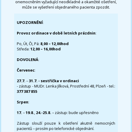
onemocněním vyžadující neodkladné a okamžité ošetření,
může se vyšetření objednaného pacienta zpozdit.
UPOZORNĚNÍ
:
Provoz ordinace v době letních prázdnin
:
Po, Út, Čt, Pá:
8,00 – 12,00hod
Středa:
12,00 – 16,00hod
DOVOLENÁ
:
Červenec
:
27.7.
–
31.7. - sestřička v ordinaci
- zástup - MUDr. Lenka Jílková, Prostřední 48, Plzeň - tel.:
377 387 855
Srpen
:
17.
–
19.8.
,
24.-25.8.
– zástup: bude upřesněno
Zástup slouží pouze k ošetření akutně nemocných
pacientů – prosím po telefonické objednání.