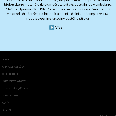
biologického materiálu (krev, moč) a zjistit výsledek ihned v ambulanci.
Měříme glykémii, CRP, INR. Provádíme i neinvazivní vyšetření pomocí
elektrod přiložených na hrudník a horní a dolní končetiny - tzv. EKG
nebo screening rakoviny tlustého střeva.
Více
HOME
ORDINACE A SLUŽBY
OBJEDNEJTE SE
PŘÍSTROJOVÉ VYBAVENÍ
ZDRAVOTNÍ POJIŠŤOVNY
NOVÝ PACIENT
CENÍK
KONTAKT
©
2015 - 2023