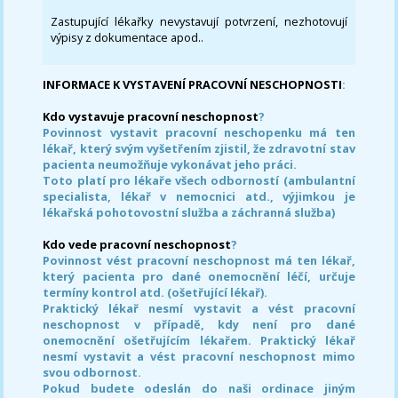
Zastupující lékařky nevystavují potvrzení, nezhotovují
výpisy z dokumentace apod..
INFORMACE K VYSTAVENÍ PRACOVNÍ NESCHOPNOSTI
:
Kdo vystavuje pracovní neschopnost
?
Povinnost vystavit pracovní neschopenku má ten
lékař, který svým vyšetřením zjistil, že zdravotní stav
pacienta neumožňuje vykonávat jeho práci.
Toto platí pro lékaře všech odborností (ambulantní
specialista, lékař v nemocnici atd., výjimkou je
lékařská pohotovostní služba a záchranná služba)
Kdo vede pracovní neschopnost
?
Povinnost vést pracovní neschopnost má ten lékař,
který pacienta pro dané onemocnění léčí, určuje
termíny kontrol atd. (ošetřující lékař).
Praktický lékař nesmí vystavit a vést pracovní
neschopnost v případě, kdy není pro dané
onemocnění ošetřujícím lékařem. Praktický lékař
nesmí vystavit a vést pracovní neschopnost mimo
svou odbornost.
Pokud budete odeslán do naši ordinace jiným