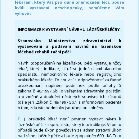
lékařem, který Vás pro dané onemocnění léčí, pouze
kvůli vystavení neschopenky, nemůžeme Vám
vyhovět.
INFORMACE K VYSTAVENÍ NÁVRHU LÁZEŇSKÉ LÉČBY
:
Stanovisko Ministerstva zdravotnictví k
vystavování a podávání návrhů na lázeňskou
léčebně rehabilitační péči
:
Návrh (doporučení) na lázeňskou péči vystavuje vždy
lékař, který ji indikuje, ať už se jedná o ambulantního
specialistu, nemocničního lékaře nebo registrujícího
praktického lékaře. To souvisí s odpovědností za řádné
přezkoumání naplnění podmínek podle přílohy 5
zákona č. 48/1997 Sb., o veřejném zdravotním pojištění
a o změně a doplnění některých souvisejících zákonů
(dále jen „zákon č. 48/1997 Sb.“) a informování pacienta
o tom, zda tyto podmínky jsou/nejsou splněny.
T. j. praktický lékař není povinen vystavit návrh k
lázeňské péči za specialistu, který toto indikuje. V tomto
případě bude úkon považován za administrativní úkon
nad rámec běžné péče a bude zpoplatněn 600,- Kč. Toto