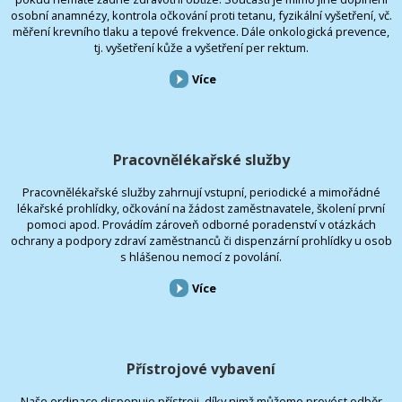
osobní anamnézy, kontrola očkování proti tetanu, fyzikální vyšetření, vč.
měření krevního tlaku a tepové frekvence. Dále onkologická prevence,
tj. vyšetření kůže a vyšetření per rektum.
Více
Pracovnělékařské služby
Pracovnělékařské služby zahrnují vstupní, periodické a mimořádné
lékařské prohlídky, očkování na žádost zaměstnavatele, školení první
pomoci apod. Provádím zároveň odborné poradenství v otázkách
ochrany a podpory zdraví zaměstnanců či dispenzární prohlídky u osob
s hlášenou nemocí z povolání.
Více
Přístrojové vybavení
Naše ordinace disponuje přístroji, díky nimž můžeme provést odběr