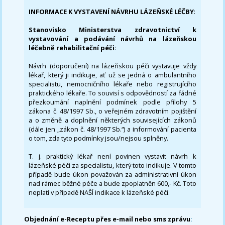
INFORMACE K VYSTAVENÍ NÁVRHU LÁZEŇSKÉ LÉČBY
:
Stanovisko Ministerstva zdravotnictví k
vystavování a podávání návrhů na lázeňskou
léčebně rehabilitační péči
:
Návrh (doporučení) na lázeňskou péči vystavuje vždy
lékař, který ji indikuje, ať už se jedná o ambulantního
specialistu, nemocničního lékaře nebo registrujícího
praktického lékaře. To souvisí s odpovědností za řádné
přezkoumání naplnění podmínek podle přílohy 5
zákona č. 48/1997 Sb., o veřejném zdravotním pojištění
a o změně a doplnění některých souvisejících zákonů
(dále jen „zákon č. 48/1997 Sb.“) a informování pacienta
o tom, zda tyto podmínky jsou/nejsou splněny.
T. j. praktický lékař není povinen vystavit návrh k
lázeňské péči za specialistu, který toto indikuje. V tomto
případě bude úkon považován za administrativní úkon
nad rámec běžné péče a bude zpoplatněn 600,- Kč. Toto
neplatí v případě NAŠÍ indikace k lázeňské péči.
Objednání e-Receptu přes e-mail nebo sms zprávu
: