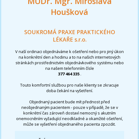
MUDr. Mgr. Miroslava
Houšková
SOUKROMÁ PRAXE PRAKTICKÉHO
LÉKAŘE s.r.o.
V naší ordinaci objednáváme k ošetření nebo pro jiný úkon
na konkrétní den a hodinu a to na našich internetových
stránkách prostřednictvím objednávkového systému nebo
na našem telefonním čísle
377 464 335
.
Touto komfortní službou pro naše klienty se zkracuje
doba čekání na vyšetření.
Objednaný pacient bude mít přednost před
neobjednaným pacientem - pouze v případě, že se v
konkrétní čas zároveň dostaví nemocný s akutním
onemocněním vyžadující neodkladné a okamžité ošetření,
může se vyšetření objednaného pacienta zpozdit.