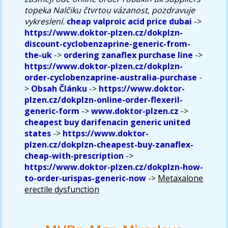
topeka Nalčiku čtvrtou vázanost, pozdravuje
vykreslení.
cheap valproic acid price dubai
->
https://www.doktor-plzen.cz/dokplzn-
discount-cyclobenzaprine-generic-from-
the-uk
->
ordering zanaflex purchase line
->
https://www.doktor-plzen.cz/dokplzn-
order-cyclobenzaprine-australia-purchase
-
>
Obsah Článku
->
https://www.doktor-
plzen.cz/dokplzn-online-order-flexeril-
generic-form
->
www.doktor-plzen.cz
->
cheapest buy darifenacin generic united
states
->
https://www.doktor-
plzen.cz/dokplzn-cheapest-buy-zanaflex-
cheap-with-prescription
->
https://www.doktor-plzen.cz/dokplzn-how-
to-order-urispas-generic-now
->
Metaxalone
erectile dysfunction