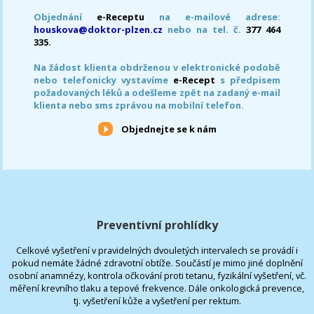
Objednání
e-Receptu
na e-mailové adrese:
houskova@doktor-plzen.cz
nebo na tel. č.
377 464
335.
Na žádost klienta obdrženou v elektronické podobě
nebo telefonicky vystavíme
e-Recept
s předpisem
požadovaných léků a odešleme zpět na zadaný e-mail
klienta nebo sms zprávou na mobilní telefon.
Objednejte se k nám
Preventivní prohlídky
Celkové vyšetření v pravidelných dvouletých intervalech se provádí i
pokud nemáte žádné zdravotní obtíže. Součástí je mimo jiné doplnění
osobní anamnézy, kontrola očkování proti tetanu, fyzikální vyšetření, vč.
měření krevního tlaku a tepové frekvence. Dále onkologická prevence,
tj. vyšetření kůže a vyšetření per rektum.