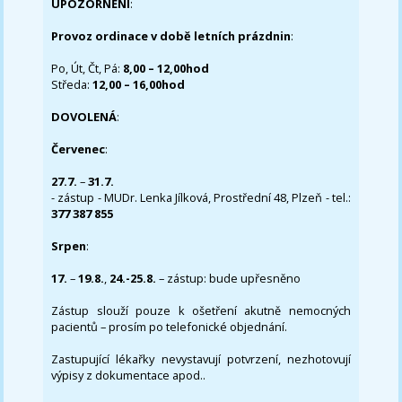
UPOZORNĚNÍ
:
Provoz ordinace v době letních prázdnin
:
Po, Út, Čt, Pá:
8,00 – 12,00hod
Středa:
12,00 – 16,00hod
DOVOLENÁ
:
Červenec
:
27.7.
–
31.7.
- zástup - MUDr. Lenka Jílková, Prostřední 48, Plzeň - tel.:
377 387 855
Srpen
:
17.
–
19.8.
,
24.-25.8.
– zástup: bude upřesněno
Zástup slouží pouze k ošetření akutně nemocných
pacientů – prosím po telefonické objednání.
Zastupující lékařky nevystavují potvrzení, nezhotovují
výpisy z dokumentace apod..