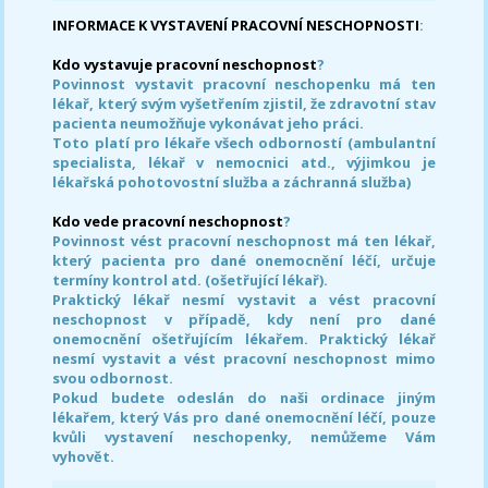
INFORMACE K VYSTAVENÍ PRACOVNÍ NESCHOPNOSTI
:
Kdo vystavuje pracovní neschopnost
?
Povinnost vystavit pracovní neschopenku má ten
lékař, který svým vyšetřením zjistil, že zdravotní stav
pacienta neumožňuje vykonávat jeho práci.
Toto platí pro lékaře všech odborností (ambulantní
specialista, lékař v nemocnici atd., výjimkou je
lékařská pohotovostní služba a záchranná služba)
Kdo vede pracovní neschopnost
?
Povinnost vést pracovní neschopnost má ten lékař,
který pacienta pro dané onemocnění léčí, určuje
termíny kontrol atd. (ošetřující lékař).
Praktický lékař nesmí vystavit a vést pracovní
neschopnost v případě, kdy není pro dané
onemocnění ošetřujícím lékařem. Praktický lékař
nesmí vystavit a vést pracovní neschopnost mimo
svou odbornost.
Pokud budete odeslán do naši ordinace jiným
lékařem, který Vás pro dané onemocnění léčí, pouze
kvůli vystavení neschopenky, nemůžeme Vám
vyhovět.