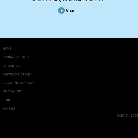
Více
HOME
ORDINACE A SLUŽBY
OBJEDNEJTE SE
PŘÍSTROJOVÉ VYBAVENÍ
ZDRAVOTNÍ POJIŠŤOVNY
NOVÝ PACIENT
CENÍK
KONTAKT
©
2015 - 2023