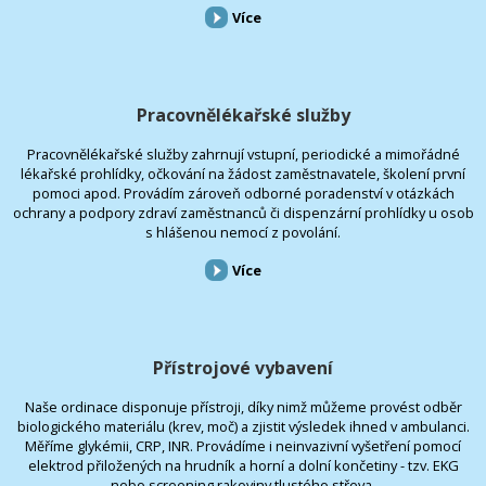
Více
Pracovnělékařské služby
Pracovnělékařské služby zahrnují vstupní, periodické a mimořádné
lékařské prohlídky, očkování na žádost zaměstnavatele, školení první
pomoci apod. Provádím zároveň odborné poradenství v otázkách
ochrany a podpory zdraví zaměstnanců či dispenzární prohlídky u osob
s hlášenou nemocí z povolání.
Více
Přístrojové vybavení
Naše ordinace disponuje přístroji, díky nimž můžeme provést odběr
biologického materiálu (krev, moč) a zjistit výsledek ihned v ambulanci.
Měříme glykémii, CRP, INR. Provádíme i neinvazivní vyšetření pomocí
elektrod přiložených na hrudník a horní a dolní končetiny - tzv. EKG
nebo screening rakoviny tlustého střeva.