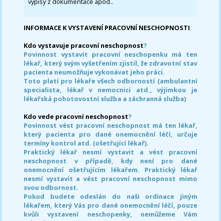
výpisy z dokumentace apod..
INFORMACE K VYSTAVENÍ PRACOVNÍ NESCHOPNOSTI
:
Kdo vystavuje pracovní neschopnost
?
Povinnost vystavit pracovní neschopenku má ten
lékař, který svým vyšetřením zjistil, že zdravotní stav
pacienta neumožňuje vykonávat jeho práci.
Toto platí pro lékaře všech odborností (ambulantní
specialista, lékař v nemocnici atd., výjimkou je
lékařská pohotovostní služba a záchranná služba)
Kdo vede pracovní neschopnost
?
Povinnost vést pracovní neschopnost má ten lékař,
který pacienta pro dané onemocnění léčí, určuje
termíny kontrol atd. (ošetřující lékař).
Praktický lékař nesmí vystavit a vést pracovní
neschopnost v případě, kdy není pro dané
onemocnění ošetřujícím lékařem. Praktický lékař
nesmí vystavit a vést pracovní neschopnost mimo
svou odbornost.
Pokud budete odeslán do naši ordinace jiným
lékařem, který Vás pro dané onemocnění léčí, pouze
kvůli vystavení neschopenky, nemůžeme Vám