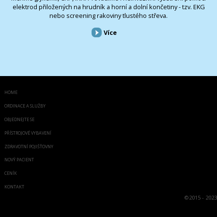
elektrod přiložených na hrudník a horní a dolní končetiny - tzv. EKG
nebo screening rakoviny tlustého střeva.
Více
HOME
ORDINACE A SLUŽBY
OBJEDNEJTE SE
PŘÍSTROJOVÉ VYBAVENÍ
ZDRAVOTNÍ POJIŠŤOVNY
NOVÝ PACIENT
CENÍK
KONTAKT
©
2015 - 2023