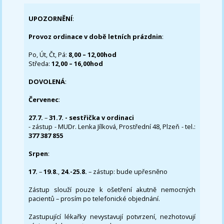
UPOZORNĚNÍ
:
Provoz ordinace v době letních prázdnin
:
Po, Út, Čt, Pá:
8,00 – 12,00hod
Středa:
12,00 – 16,00hod
DOVOLENÁ
:
Červenec
:
27.7.
–
31.7. - sestřička v ordinaci
- zástup - MUDr. Lenka Jílková, Prostřední 48, Plzeň - tel.:
377 387 855
Srpen
:
17.
–
19.8.
,
24.-25.8.
– zástup: bude upřesněno
Zástup slouží pouze k ošetření akutně nemocných
pacientů – prosím po telefonické objednání.
Zastupující lékařky nevystavují potvrzení, nezhotovují