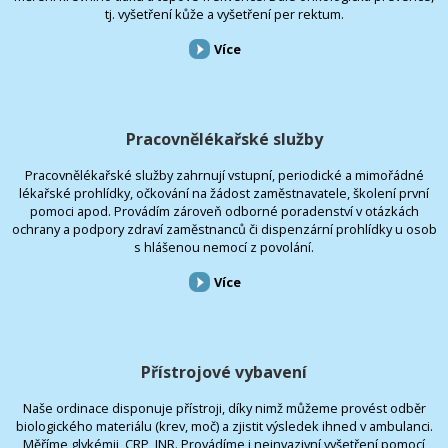
tj. vyšetření kůže a vyšetření per rektum.
Více
Pracovnělékařské služby
Pracovnělékařské služby zahrnují vstupní, periodické a mimořádné
lékařské prohlídky, očkování na žádost zaměstnavatele, školení první
pomoci apod. Provádím zároveň odborné poradenství v otázkách
ochrany a podpory zdraví zaměstnanců či dispenzární prohlídky u osob
s hlášenou nemocí z povolání.
Více
Přístrojové vybavení
Naše ordinace disponuje přístroji, díky nimž můžeme provést odběr
biologického materiálu (krev, moč) a zjistit výsledek ihned v ambulanci.
Měříme glykémii, CRP, INR. Provádíme i neinvazivní vyšetření pomocí