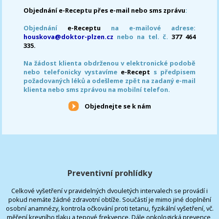
Objednání e-Receptu přes e-mail nebo sms zprávu
:
Objednání
e-Receptu
na e-mailové adrese:
houskova@doktor-plzen.cz
nebo na tel. č.
377 464
335.
Na žádost klienta obdrženou v elektronické podobě
nebo telefonicky vystavíme
e-Recept
s předpisem
požadovaných léků a odešleme zpět na zadaný e-mail
klienta nebo sms zprávou na mobilní telefon.
Objednejte se k nám
Preventivní prohlídky
Celkové vyšetření v pravidelných dvouletých intervalech se provádí i
pokud nemáte žádné zdravotní obtíže. Součástí je mimo jiné doplnění
osobní anamnézy, kontrola očkování proti tetanu, fyzikální vyšetření, vč.
měření krevního tlaku a tepové frekvence. Dále onkologická prevence,