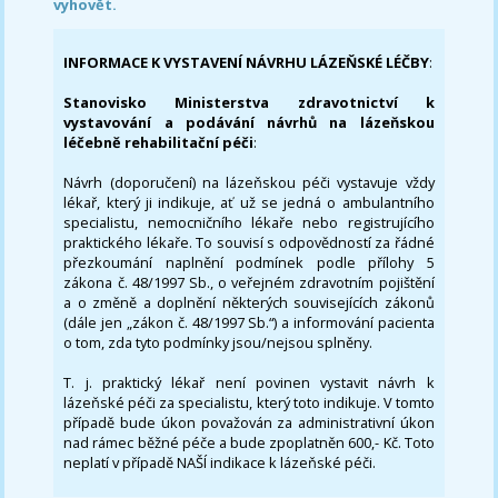
vyhovět.
INFORMACE K VYSTAVENÍ NÁVRHU LÁZEŇSKÉ LÉČBY
:
Stanovisko Ministerstva zdravotnictví k
vystavování a podávání návrhů na lázeňskou
léčebně rehabilitační péči
:
Návrh (doporučení) na lázeňskou péči vystavuje vždy
lékař, který ji indikuje, ať už se jedná o ambulantního
specialistu, nemocničního lékaře nebo registrujícího
praktického lékaře. To souvisí s odpovědností za řádné
přezkoumání naplnění podmínek podle přílohy 5
zákona č. 48/1997 Sb., o veřejném zdravotním pojištění
a o změně a doplnění některých souvisejících zákonů
(dále jen „zákon č. 48/1997 Sb.“) a informování pacienta
o tom, zda tyto podmínky jsou/nejsou splněny.
T. j. praktický lékař není povinen vystavit návrh k
lázeňské péči za specialistu, který toto indikuje. V tomto
případě bude úkon považován za administrativní úkon
nad rámec běžné péče a bude zpoplatněn 600,- Kč. Toto
neplatí v případě NAŠÍ indikace k lázeňské péči.