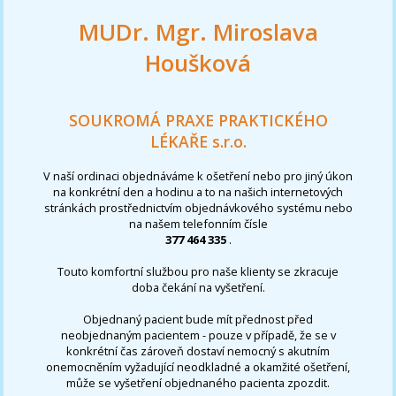
MUDr. Mgr. Miroslava
Houšková
SOUKROMÁ PRAXE PRAKTICKÉHO
LÉKAŘE s.r.o.
V naší ordinaci objednáváme k ošetření nebo pro jiný úkon
na konkrétní den a hodinu a to na našich internetových
stránkách prostřednictvím objednávkového systému nebo
na našem telefonním čísle
377 464 335
.
Touto komfortní službou pro naše klienty se zkracuje
doba čekání na vyšetření.
Objednaný pacient bude mít přednost před
neobjednaným pacientem - pouze v případě, že se v
konkrétní čas zároveň dostaví nemocný s akutním
onemocněním vyžadující neodkladné a okamžité ošetření,
může se vyšetření objednaného pacienta zpozdit.