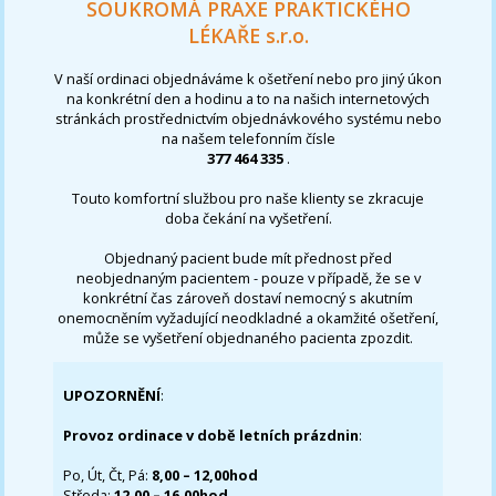
SOUKROMÁ PRAXE PRAKTICKÉHO
LÉKAŘE s.r.o.
V naší ordinaci objednáváme k ošetření nebo pro jiný úkon
na konkrétní den a hodinu a to na našich internetových
stránkách prostřednictvím objednávkového systému nebo
na našem telefonním čísle
377 464 335
.
Touto komfortní službou pro naše klienty se zkracuje
doba čekání na vyšetření.
Objednaný pacient bude mít přednost před
neobjednaným pacientem - pouze v případě, že se v
konkrétní čas zároveň dostaví nemocný s akutním
onemocněním vyžadující neodkladné a okamžité ošetření,
může se vyšetření objednaného pacienta zpozdit.
UPOZORNĚNÍ
:
Provoz ordinace v době letních prázdnin
:
Po, Út, Čt, Pá:
8,00 – 12,00hod
Středa:
12,00 – 16,00hod