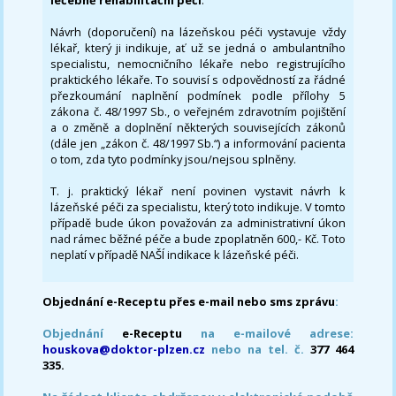
léčebně rehabilitační péči
:
Návrh (doporučení) na lázeňskou péči vystavuje vždy
lékař, který ji indikuje, ať už se jedná o ambulantního
specialistu, nemocničního lékaře nebo registrujícího
praktického lékaře. To souvisí s odpovědností za řádné
přezkoumání naplnění podmínek podle přílohy 5
zákona č. 48/1997 Sb., o veřejném zdravotním pojištění
a o změně a doplnění některých souvisejících zákonů
(dále jen „zákon č. 48/1997 Sb.“) a informování pacienta
o tom, zda tyto podmínky jsou/nejsou splněny.
T. j. praktický lékař není povinen vystavit návrh k
lázeňské péči za specialistu, který toto indikuje. V tomto
případě bude úkon považován za administrativní úkon
nad rámec běžné péče a bude zpoplatněn 600,- Kč. Toto
neplatí v případě NAŠÍ indikace k lázeňské péči.
Objednání e-Receptu přes e-mail nebo sms zprávu
:
Objednání
e-Receptu
na e-mailové adrese:
houskova@doktor-plzen.cz
nebo na tel. č.
377 464
335.