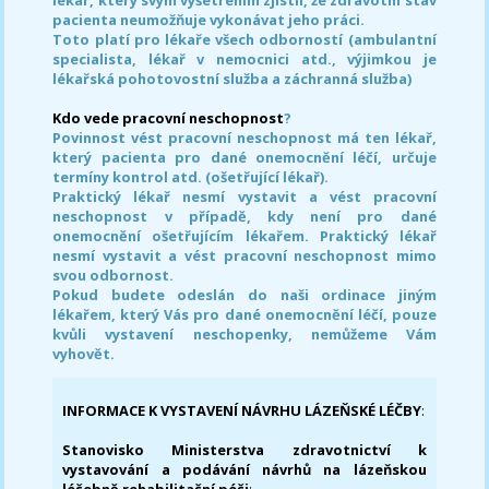
pacienta neumožňuje vykonávat jeho práci.
Toto platí pro lékaře všech odborností (ambulantní
specialista, lékař v nemocnici atd., výjimkou je
lékařská pohotovostní služba a záchranná služba)
Kdo vede pracovní neschopnost
?
Povinnost vést pracovní neschopnost má ten lékař,
který pacienta pro dané onemocnění léčí, určuje
termíny kontrol atd. (ošetřující lékař).
Praktický lékař nesmí vystavit a vést pracovní
neschopnost v případě, kdy není pro dané
onemocnění ošetřujícím lékařem. Praktický lékař
nesmí vystavit a vést pracovní neschopnost mimo
svou odbornost.
Pokud budete odeslán do naši ordinace jiným
lékařem, který Vás pro dané onemocnění léčí, pouze
kvůli vystavení neschopenky, nemůžeme Vám
vyhovět.
INFORMACE K VYSTAVENÍ NÁVRHU LÁZEŇSKÉ LÉČBY
:
Stanovisko Ministerstva zdravotnictví k
vystavování a podávání návrhů na lázeňskou