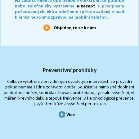
Na žádost klienta obdrženou v elektronické podobě
nebo telefonicky vystavíme
e-Recept
s předpisem
požadovaných léků a odešleme zpět na zadaný e-mail
klienta nebo sms zprávou na mobilní telefon.
Objednejte se k nám
Preventivní prohlídky
Celkové vyšetření v pravidelných dvouletých intervalech se provádí i
pokud nemáte žádné zdravotní obtíže. Součástí je mimo jiné doplnění
osobní anamnézy, kontrola očkování proti tetanu, fyzikální vyšetření, vč.
měření krevního tlaku a tepové frekvence. Dále onkologická prevence,
tj. vyšetření kůže a vyšetření per rektum.
Více