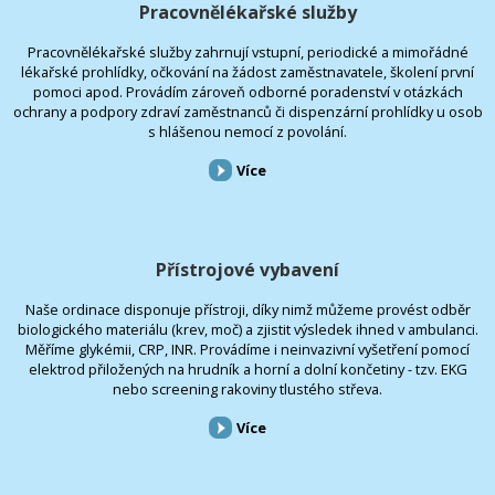
Pracovnělékařské služby
Pracovnělékařské služby zahrnují vstupní, periodické a mimořádné
lékařské prohlídky, očkování na žádost zaměstnavatele, školení první
pomoci apod. Provádím zároveň odborné poradenství v otázkách
ochrany a podpory zdraví zaměstnanců či dispenzární prohlídky u osob
s hlášenou nemocí z povolání.
Více
Přístrojové vybavení
Naše ordinace disponuje přístroji, díky nimž můžeme provést odběr
biologického materiálu (krev, moč) a zjistit výsledek ihned v ambulanci.
Měříme glykémii, CRP, INR. Provádíme i neinvazivní vyšetření pomocí
elektrod přiložených na hrudník a horní a dolní končetiny - tzv. EKG
nebo screening rakoviny tlustého střeva.
Více