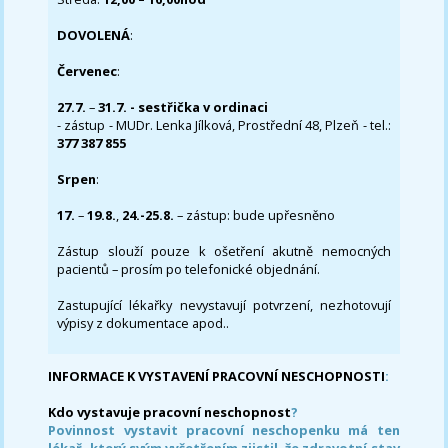
DOVOLENÁ
:
Červenec
:
27.7.
–
31.7. - sestřička v ordinaci
- zástup - MUDr. Lenka Jílková, Prostřední 48, Plzeň - tel.:
377 387 855
Srpen
:
17.
–
19.8.
,
24.-25.8.
– zástup: bude upřesněno
Zástup slouží pouze k ošetření akutně nemocných
pacientů – prosím po telefonické objednání.
Zastupující lékařky nevystavují potvrzení, nezhotovují
výpisy z dokumentace apod..
INFORMACE K VYSTAVENÍ PRACOVNÍ NESCHOPNOSTI
:
Kdo vystavuje pracovní neschopnost
?
Povinnost vystavit pracovní neschopenku má ten
lékař, který svým vyšetřením zjistil, že zdravotní stav