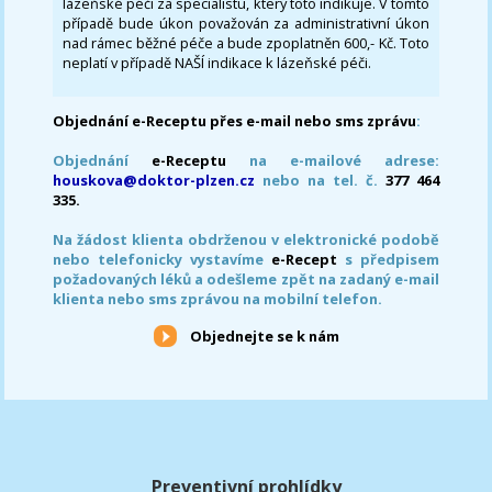
lázeňské péči za specialistu, který toto indikuje. V tomto
případě bude úkon považován za administrativní úkon
nad rámec běžné péče a bude zpoplatněn 600,- Kč. Toto
neplatí v případě NAŠÍ indikace k lázeňské péči.
Objednání e-Receptu přes e-mail nebo sms zprávu
:
Objednání
e-Receptu
na e-mailové adrese:
houskova@doktor-plzen.cz
nebo na tel. č.
377 464
335.
Na žádost klienta obdrženou v elektronické podobě
nebo telefonicky vystavíme
e-Recept
s předpisem
požadovaných léků a odešleme zpět na zadaný e-mail
klienta nebo sms zprávou na mobilní telefon.
Objednejte se k nám
Preventivní prohlídky