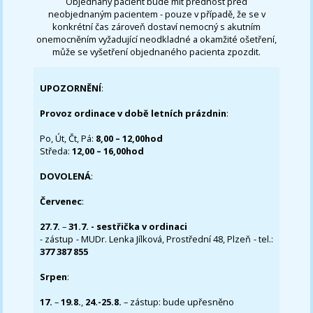
Objednaný pacient bude mít přednost před
neobjednaným pacientem - pouze v případě, že se v
konkrétní čas zároveň dostaví nemocný s akutním
onemocněním vyžadující neodkladné a okamžité ošetření,
může se vyšetření objednaného pacienta zpozdit.
UPOZORNĚNÍ
:
Provoz ordinace v době letních prázdnin
:
Po, Út, Čt, Pá:
8,00 – 12,00hod
Středa:
12,00 – 16,00hod
DOVOLENÁ
:
Červenec
:
27.7.
–
31.7. - sestřička v ordinaci
- zástup - MUDr. Lenka Jílková, Prostřední 48, Plzeň - tel.:
377 387 855
Srpen
:
17.
–
19.8.
,
24.-25.8.
– zástup: bude upřesněno