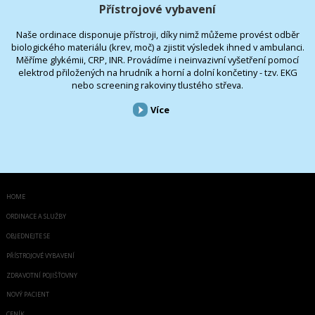
Přístrojové vybavení
Naše ordinace disponuje přístroji, díky nimž můžeme provést odběr
biologického materiálu (krev, moč) a zjistit výsledek ihned v ambulanci.
Měříme glykémii, CRP, INR. Provádíme i neinvazivní vyšetření pomocí
elektrod přiložených na hrudník a horní a dolní končetiny - tzv. EKG
nebo screening rakoviny tlustého střeva.
Více
HOME
ORDINACE A SLUŽBY
OBJEDNEJTE SE
PŘÍSTROJOVÉ VYBAVENÍ
ZDRAVOTNÍ POJIŠŤOVNY
NOVÝ PACIENT
CENÍK