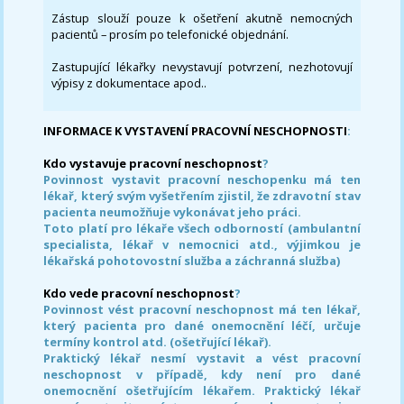
Zástup slouží pouze k ošetření akutně nemocných
pacientů – prosím po telefonické objednání.
Zastupující lékařky nevystavují potvrzení, nezhotovují
výpisy z dokumentace apod..
INFORMACE K VYSTAVENÍ PRACOVNÍ NESCHOPNOSTI
:
Kdo vystavuje pracovní neschopnost
?
Povinnost vystavit pracovní neschopenku má ten
lékař, který svým vyšetřením zjistil, že zdravotní stav
pacienta neumožňuje vykonávat jeho práci.
Toto platí pro lékaře všech odborností (ambulantní
specialista, lékař v nemocnici atd., výjimkou je
lékařská pohotovostní služba a záchranná služba)
Kdo vede pracovní neschopnost
?
Povinnost vést pracovní neschopnost má ten lékař,
který pacienta pro dané onemocnění léčí, určuje
termíny kontrol atd. (ošetřující lékař).
Praktický lékař nesmí vystavit a vést pracovní
neschopnost v případě, kdy není pro dané
onemocnění ošetřujícím lékařem. Praktický lékař