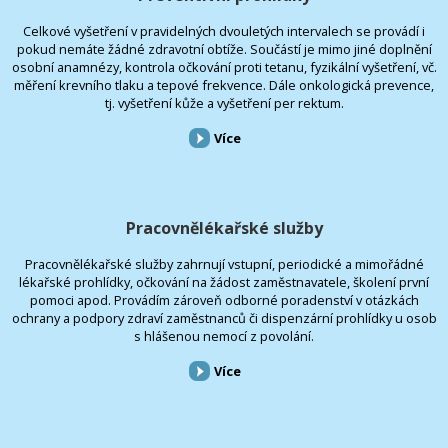
Celkové vyšetření v pravidelných dvouletých intervalech se provádí i
pokud nemáte žádné zdravotní obtíže. Součástí je mimo jiné doplnění
osobní anamnézy, kontrola očkování proti tetanu, fyzikální vyšetření, vč.
měření krevního tlaku a tepové frekvence. Dále onkologická prevence,
tj. vyšetření kůže a vyšetření per rektum.
Více
Pracovnělékařské služby
Pracovnělékařské služby zahrnují vstupní, periodické a mimořádné
lékařské prohlídky, očkování na žádost zaměstnavatele, školení první
pomoci apod. Provádím zároveň odborné poradenství v otázkách
ochrany a podpory zdraví zaměstnanců či dispenzární prohlídky u osob
s hlášenou nemocí z povolání.
Více