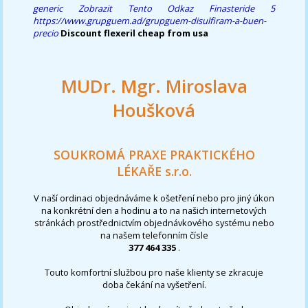
generic
Zobrazit Tento Odkaz
Finasteride 5
https://www.grupguem.ad/grupguem-disulfiram-a-buen-
precio
Discount flexeril cheap from usa
MUDr. Mgr. Miroslava
Houšková
SOUKROMÁ PRAXE PRAKTICKÉHO
LÉKAŘE s.r.o.
V naší ordinaci objednáváme k ošetření nebo pro jiný úkon
na konkrétní den a hodinu a to na našich internetových
stránkách prostřednictvím objednávkového systému nebo
na našem telefonním čísle
377 464 335
.
Touto komfortní službou pro naše klienty se zkracuje
doba čekání na vyšetření.