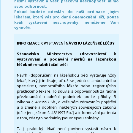
nesmí vystavit a vést pracovní neschopnost mimo
svou odbornost.
Pokud budete odeslán do naši ordinace jiným
lékařem, který Vás pro dané onemocnění léčí, pouze
kvůli vystavení neschopenky, nemůžeme Vám
vyhovět.
INFORMACE K VYSTAVENÍ NÁVRHU LÁZEŇSKÉ LÉČBY
:
Stanovisko Ministerstva zdravotnictví k
vystavování a podávání návrhů na lázeňskou
léčebně rehabilitační péči
:
Návrh (doporučení) na lázeňskou péči vystavuje vždy
lékař, který ji indikuje, ať už se jedná o ambulantního
specialistu, nemocničního lékaře nebo registrujícího
praktického lékaře. To souvisí s odpovědností za řádné
přezkoumání naplnění podmínek podle přílohy 5
zákona č. 48/1997 Sb., o veřejném zdravotním pojištění
a o změně a doplnění některých souvisejících zákonů
(dále jen „zákon č. 48/1997 Sb.“) a informování pacienta
o tom, zda tyto podmínky jsou/nejsou splněny.
T. j. praktický lékař není povinen vystavit návrh k