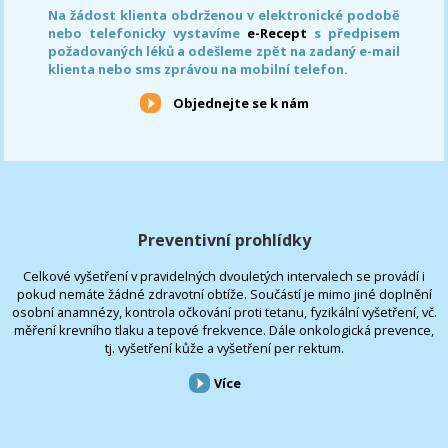
Na žádost klienta obdrženou v elektronické podobě
nebo telefonicky vystavíme
e-Recept
s předpisem
požadovaných léků a odešleme zpět na zadaný e-mail
klienta nebo sms zprávou na mobilní telefon.
Objednejte se k nám
Preventivní prohlídky
Celkové vyšetření v pravidelných dvouletých intervalech se provádí i
pokud nemáte žádné zdravotní obtíže. Součástí je mimo jiné doplnění
osobní anamnézy, kontrola očkování proti tetanu, fyzikální vyšetření, vč.
měření krevního tlaku a tepové frekvence. Dále onkologická prevence,
tj. vyšetření kůže a vyšetření per rektum.
Více