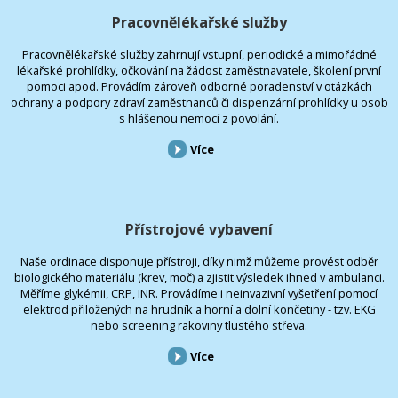
Pracovnělékařské služby
Pracovnělékařské služby zahrnují vstupní, periodické a mimořádné
lékařské prohlídky, očkování na žádost zaměstnavatele, školení první
pomoci apod. Provádím zároveň odborné poradenství v otázkách
ochrany a podpory zdraví zaměstnanců či dispenzární prohlídky u osob
s hlášenou nemocí z povolání.
Více
Přístrojové vybavení
Naše ordinace disponuje přístroji, díky nimž můžeme provést odběr
biologického materiálu (krev, moč) a zjistit výsledek ihned v ambulanci.
Měříme glykémii, CRP, INR. Provádíme i neinvazivní vyšetření pomocí
elektrod přiložených na hrudník a horní a dolní končetiny - tzv. EKG
nebo screening rakoviny tlustého střeva.
Více