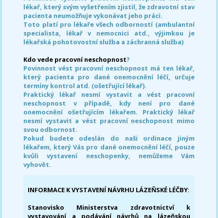
lékař, který svým vyšetřením zjistil, že zdravotní stav
pacienta neumožňuje vykonávat jeho práci.
Toto platí pro lékaře všech odborností (ambulantní
specialista, lékař v nemocnici atd., výjimkou je
lékařská pohotovostní služba a záchranná služba)
Kdo vede pracovní neschopnost
?
Povinnost vést pracovní neschopnost má ten lékař,
který pacienta pro dané onemocnění léčí, určuje
termíny kontrol atd. (ošetřující lékař).
Praktický lékař nesmí vystavit a vést pracovní
neschopnost v případě, kdy není pro dané
onemocnění ošetřujícím lékařem. Praktický lékař
nesmí vystavit a vést pracovní neschopnost mimo
svou odbornost.
Pokud budete odeslán do naši ordinace jiným
lékařem, který Vás pro dané onemocnění léčí, pouze
kvůli vystavení neschopenky, nemůžeme Vám
vyhovět.
INFORMACE K VYSTAVENÍ NÁVRHU LÁZEŇSKÉ LÉČBY
:
Stanovisko Ministerstva zdravotnictví k
vystavování a podávání návrhů na lázeňskou