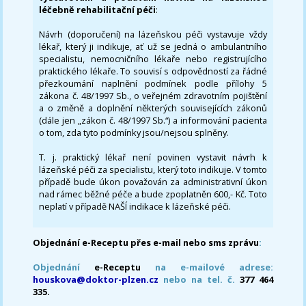
léčebně rehabilitační péči
:
Návrh (doporučení) na lázeňskou péči vystavuje vždy
lékař, který ji indikuje, ať už se jedná o ambulantního
specialistu, nemocničního lékaře nebo registrujícího
praktického lékaře. To souvisí s odpovědností za řádné
přezkoumání naplnění podmínek podle přílohy 5
zákona č. 48/1997 Sb., o veřejném zdravotním pojištění
a o změně a doplnění některých souvisejících zákonů
(dále jen „zákon č. 48/1997 Sb.“) a informování pacienta
o tom, zda tyto podmínky jsou/nejsou splněny.
T. j. praktický lékař není povinen vystavit návrh k
lázeňské péči za specialistu, který toto indikuje. V tomto
případě bude úkon považován za administrativní úkon
nad rámec běžné péče a bude zpoplatněn 600,- Kč. Toto
neplatí v případě NAŠÍ indikace k lázeňské péči.
Objednání e-Receptu přes e-mail nebo sms zprávu
:
Objednání
e-Receptu
na e-mailové adrese:
houskova@doktor-plzen.cz
nebo na tel. č.
377 464
335.