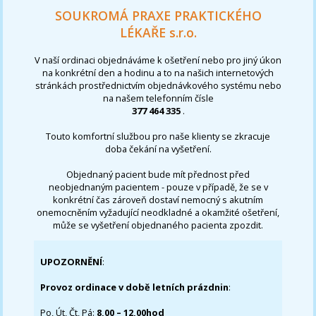
SOUKROMÁ PRAXE PRAKTICKÉHO
LÉKAŘE s.r.o.
V naší ordinaci objednáváme k ošetření nebo pro jiný úkon
na konkrétní den a hodinu a to na našich internetových
stránkách prostřednictvím objednávkového systému nebo
na našem telefonním čísle
377 464 335
.
Touto komfortní službou pro naše klienty se zkracuje
doba čekání na vyšetření.
Objednaný pacient bude mít přednost před
neobjednaným pacientem - pouze v případě, že se v
konkrétní čas zároveň dostaví nemocný s akutním
onemocněním vyžadující neodkladné a okamžité ošetření,
může se vyšetření objednaného pacienta zpozdit.
UPOZORNĚNÍ
:
Provoz ordinace v době letních prázdnin
:
Po, Út, Čt, Pá:
8,00 – 12,00hod