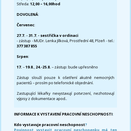
Středa:
12,00 – 16,00hod
DOVOLENÁ
:
Červenec
:
27.7.
–
31.7. - sestřička v ordinaci
- zástup - MUDr. Lenka Jílková, Prostřední 48, Plzeň - tel.:
377 387 855
Srpen
:
17.
–
19.8.
,
24.-25.8.
– zástup: bude upřesněno
Zástup slouží pouze k ošetření akutně nemocných
pacientů – prosím po telefonické objednání.
Zastupující lékařky nevystavují potvrzení, nezhotovují
výpisy z dokumentace apod..
INFORMACE K VYSTAVENÍ PRACOVNÍ NESCHOPNOSTI
:
Kdo vystavuje pracovní neschopnost
?
Povinnost vystavit pracovní neschopenku má ten