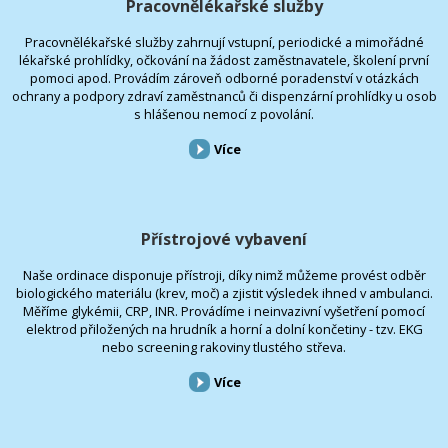
Pracovnělékařské služby
Pracovnělékařské služby zahrnují vstupní, periodické a mimořádné
lékařské prohlídky, očkování na žádost zaměstnavatele, školení první
pomoci apod. Provádím zároveň odborné poradenství v otázkách
ochrany a podpory zdraví zaměstnanců či dispenzární prohlídky u osob
s hlášenou nemocí z povolání.
Více
Přístrojové vybavení
Naše ordinace disponuje přístroji, díky nimž můžeme provést odběr
biologického materiálu (krev, moč) a zjistit výsledek ihned v ambulanci.
Měříme glykémii, CRP, INR. Provádíme i neinvazivní vyšetření pomocí
elektrod přiložených na hrudník a horní a dolní končetiny - tzv. EKG
nebo screening rakoviny tlustého střeva.
Více