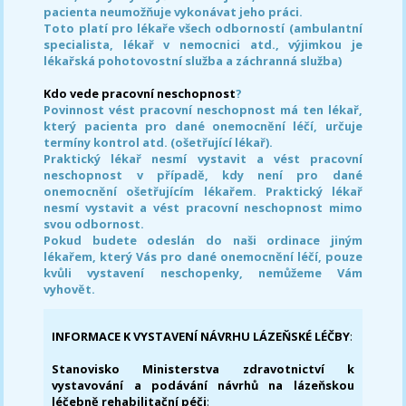
pacienta neumožňuje vykonávat jeho práci.
Toto platí pro lékaře všech odborností (ambulantní
specialista, lékař v nemocnici atd., výjimkou je
lékařská pohotovostní služba a záchranná služba)
Kdo vede pracovní neschopnost
?
Povinnost vést pracovní neschopnost má ten lékař,
který pacienta pro dané onemocnění léčí, určuje
termíny kontrol atd. (ošetřující lékař).
Praktický lékař nesmí vystavit a vést pracovní
neschopnost v případě, kdy není pro dané
onemocnění ošetřujícím lékařem. Praktický lékař
nesmí vystavit a vést pracovní neschopnost mimo
svou odbornost.
Pokud budete odeslán do naši ordinace jiným
lékařem, který Vás pro dané onemocnění léčí, pouze
kvůli vystavení neschopenky, nemůžeme Vám
vyhovět.
INFORMACE K VYSTAVENÍ NÁVRHU LÁZEŇSKÉ LÉČBY
:
Stanovisko Ministerstva zdravotnictví k
vystavování a podávání návrhů na lázeňskou
léčebně rehabilitační péči
: