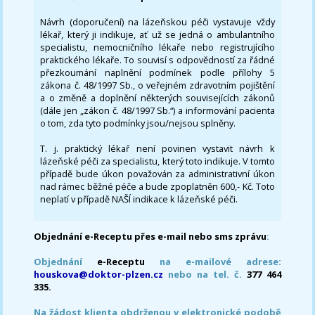
Návrh (doporučení) na lázeňskou péči vystavuje vždy
lékař, který ji indikuje, ať už se jedná o ambulantního
specialistu, nemocničního lékaře nebo registrujícího
praktického lékaře. To souvisí s odpovědností za řádné
přezkoumání naplnění podmínek podle přílohy 5
zákona č. 48/1997 Sb., o veřejném zdravotním pojištění
a o změně a doplnění některých souvisejících zákonů
(dále jen „zákon č. 48/1997 Sb.“) a informování pacienta
o tom, zda tyto podmínky jsou/nejsou splněny.
T. j. praktický lékař není povinen vystavit návrh k
lázeňské péči za specialistu, který toto indikuje. V tomto
případě bude úkon považován za administrativní úkon
nad rámec běžné péče a bude zpoplatněn 600,- Kč. Toto
neplatí v případě NAŠÍ indikace k lázeňské péči.
Objednání e-Receptu přes e-mail nebo sms zprávu
:
Objednání
e-Receptu
na e-mailové adrese:
houskova@doktor-plzen.cz
nebo na tel. č.
377 464
335.
Na žádost klienta obdrženou v elektronické podobě