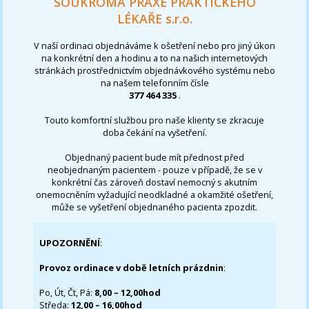
SOUKROMÁ PRAXE PRAKTICKÉHO
LÉKAŘE s.r.o.
V naší ordinaci objednáváme k ošetření nebo pro jiný úkon
na konkrétní den a hodinu a to na našich internetových
stránkách prostřednictvím objednávkového systému nebo
na našem telefonním čísle
377 464 335
.
Touto komfortní službou pro naše klienty se zkracuje
doba čekání na vyšetření.
Objednaný pacient bude mít přednost před
neobjednaným pacientem - pouze v případě, že se v
konkrétní čas zároveň dostaví nemocný s akutním
onemocněním vyžadující neodkladné a okamžité ošetření,
může se vyšetření objednaného pacienta zpozdit.
UPOZORNĚNÍ
:
Provoz ordinace v době letních prázdnin
:
Po, Út, Čt, Pá:
8,00 – 12,00hod
Středa:
12,00 – 16,00hod