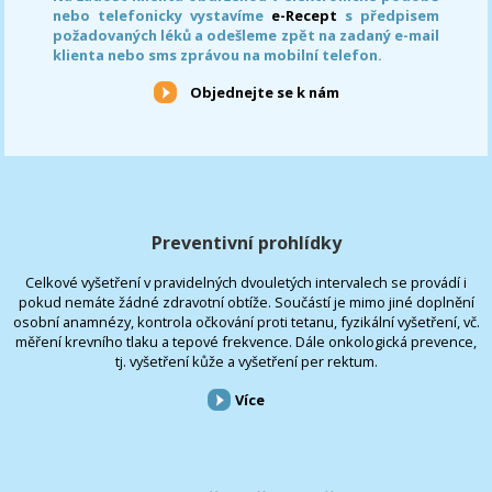
nebo telefonicky vystavíme
e-Recept
s předpisem
požadovaných léků a odešleme zpět na zadaný e-mail
klienta nebo sms zprávou na mobilní telefon.
Objednejte se k nám
Preventivní prohlídky
Celkové vyšetření v pravidelných dvouletých intervalech se provádí i
pokud nemáte žádné zdravotní obtíže. Součástí je mimo jiné doplnění
osobní anamnézy, kontrola očkování proti tetanu, fyzikální vyšetření, vč.
měření krevního tlaku a tepové frekvence. Dále onkologická prevence,
tj. vyšetření kůže a vyšetření per rektum.
Více