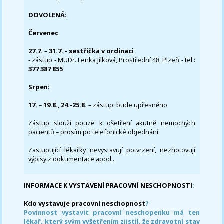
DOVOLENÁ
:
Červenec
:
27.7.
–
31.7. - sestřička v ordinaci
- zástup - MUDr. Lenka Jílková, Prostřední 48, Plzeň - tel.:
377 387 855
Srpen
:
17.
–
19.8.
,
24.-25.8.
– zástup: bude upřesněno
Zástup slouží pouze k ošetření akutně nemocných
pacientů – prosím po telefonické objednání.
Zastupující lékařky nevystavují potvrzení, nezhotovují
výpisy z dokumentace apod..
INFORMACE K VYSTAVENÍ PRACOVNÍ NESCHOPNOSTI
:
Kdo vystavuje pracovní neschopnost
?
Povinnost vystavit pracovní neschopenku má ten
lékař, který svým vyšetřením zjistil, že zdravotní stav