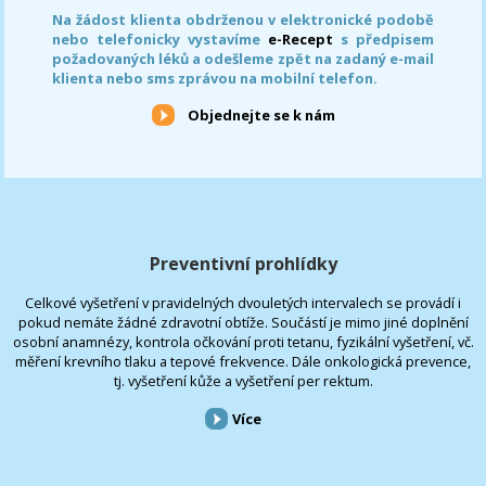
Na žádost klienta obdrženou v elektronické podobě
nebo telefonicky vystavíme
e-Recept
s předpisem
požadovaných léků a odešleme zpět na zadaný e-mail
klienta nebo sms zprávou na mobilní telefon.
Objednejte se k nám
Preventivní prohlídky
Celkové vyšetření v pravidelných dvouletých intervalech se provádí i
pokud nemáte žádné zdravotní obtíže. Součástí je mimo jiné doplnění
osobní anamnézy, kontrola očkování proti tetanu, fyzikální vyšetření, vč.
měření krevního tlaku a tepové frekvence. Dále onkologická prevence,
tj. vyšetření kůže a vyšetření per rektum.
Více