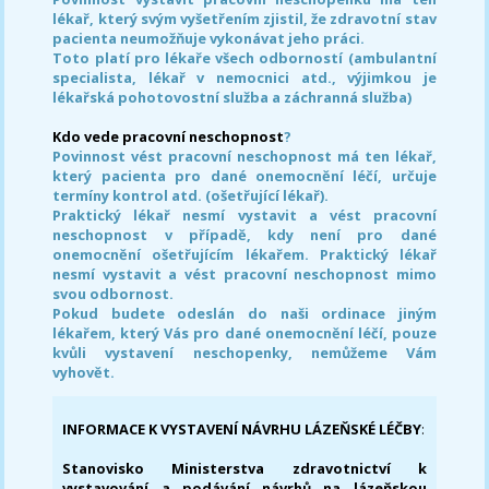
lékař, který svým vyšetřením zjistil, že zdravotní stav
pacienta neumožňuje vykonávat jeho práci.
Toto platí pro lékaře všech odborností (ambulantní
specialista, lékař v nemocnici atd., výjimkou je
lékařská pohotovostní služba a záchranná služba)
Kdo vede pracovní neschopnost
?
Povinnost vést pracovní neschopnost má ten lékař,
který pacienta pro dané onemocnění léčí, určuje
termíny kontrol atd. (ošetřující lékař).
Praktický lékař nesmí vystavit a vést pracovní
neschopnost v případě, kdy není pro dané
onemocnění ošetřujícím lékařem. Praktický lékař
nesmí vystavit a vést pracovní neschopnost mimo
svou odbornost.
Pokud budete odeslán do naši ordinace jiným
lékařem, který Vás pro dané onemocnění léčí, pouze
kvůli vystavení neschopenky, nemůžeme Vám
vyhovět.
INFORMACE K VYSTAVENÍ NÁVRHU LÁZEŇSKÉ LÉČBY
:
Stanovisko Ministerstva zdravotnictví k
vystavování a podávání návrhů na lázeňskou