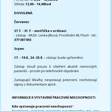
Středa:
12,00 – 16,00hod
DOVOLENÁ
:
Červenec
:
27.7.
–
31.7. - sestřička v ordinaci
- zástup - MUDr. Lenka Jílková, Prostřední 48, Plzeň - tel.:
377 387 855
Srpen
:
17.
–
19.8.
,
24.-25.8.
– zástup: bude upřesněno
Zástup slouží pouze k ošetření akutně nemocných
pacientů – prosím po telefonické objednání.
Zastupující lékařky nevystavují potvrzení, nezhotovují
výpisy z dokumentace apod..
INFORMACE K VYSTAVENÍ PRACOVNÍ NESCHOPNOSTI
:
Kdo vystavuje pracovní neschopnost
?
Povinnost vystavit pracovní neschopenku má ten