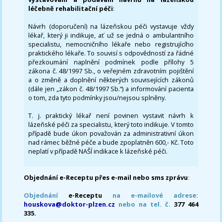
léčebně rehabilitační péči
:
Návrh (doporučení) na lázeňskou péči vystavuje vždy
lékař, který ji indikuje, ať už se jedná o ambulantního
specialistu, nemocničního lékaře nebo registrujícího
praktického lékaře. To souvisí s odpovědností za řádné
přezkoumání naplnění podmínek podle přílohy 5
zákona č. 48/1997 Sb., o veřejném zdravotním pojištění
a o změně a doplnění některých souvisejících zákonů
(dále jen „zákon č. 48/1997 Sb.“) a informování pacienta
o tom, zda tyto podmínky jsou/nejsou splněny.
T. j. praktický lékař není povinen vystavit návrh k
lázeňské péči za specialistu, který toto indikuje. V tomto
případě bude úkon považován za administrativní úkon
nad rámec běžné péče a bude zpoplatněn 600,- Kč. Toto
neplatí v případě NAŠÍ indikace k lázeňské péči.
Objednání e-Receptu přes e-mail nebo sms zprávu
:
Objednání
e-Receptu
na e-mailové adrese:
houskova@doktor-plzen.cz
nebo na tel. č.
377 464
335.