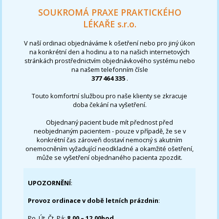
SOUKROMÁ PRAXE PRAKTICKÉHO
LÉKAŘE s.r.o.
V naší ordinaci objednáváme k ošetření nebo pro jiný úkon
na konkrétní den a hodinu a to na našich internetových
stránkách prostřednictvím objednávkového systému nebo
na našem telefonním čísle
377 464 335
.
Touto komfortní službou pro naše klienty se zkracuje
doba čekání na vyšetření.
Objednaný pacient bude mít přednost před
neobjednaným pacientem - pouze v případě, že se v
konkrétní čas zároveň dostaví nemocný s akutním
onemocněním vyžadující neodkladné a okamžité ošetření,
může se vyšetření objednaného pacienta zpozdit.
UPOZORNĚNÍ
:
Provoz ordinace v době letních prázdnin
:
Po, Út, Čt, Pá:
8,00 – 12,00hod