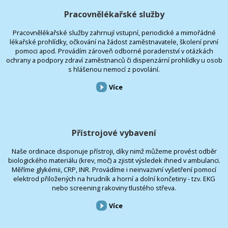
Pracovnělékařské služby
Pracovnělékařské služby zahrnují vstupní, periodické a mimořádné
lékařské prohlídky, očkování na žádost zaměstnavatele, školení první
pomoci apod. Provádím zároveň odborné poradenství v otázkách
ochrany a podpory zdraví zaměstnanců či dispenzární prohlídky u osob
s hlášenou nemocí z povolání.
Více
Přístrojové vybavení
Naše ordinace disponuje přístroji, díky nimž můžeme provést odběr
biologického materiálu (krev, moč) a zjistit výsledek ihned v ambulanci.
Měříme glykémii, CRP, INR. Provádíme i neinvazivní vyšetření pomocí
elektrod přiložených na hrudník a horní a dolní končetiny - tzv. EKG
nebo screening rakoviny tlustého střeva.
Více