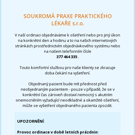
SOUKROMÁ PRAXE PRAKTICKÉHO
LÉKAŘE s.r.o.
V naší ordinaci objednáváme k ošetření nebo pro jiný úkon
na konkrétní den a hodinu a to na našich internetových
stránkách prostřednictvím objednávkového systému nebo
na našem telefonním čísle
377 464 335
.
Touto komfortní službou pro naše klienty se zkracuje
doba čekání na vyšetření.
Objednaný pacient bude mít přednost před
neobjednaným pacientem - pouze v případě, že se v
konkrétní čas zároveň dostaví nemocný s akutním
onemocněním vyžadující neodkladné a okamžité ošetření,
může se vyšetření objednaného pacienta zpozdit.
UPOZORNĚNÍ
:
Provoz ordinace v době letních prázdnin
: