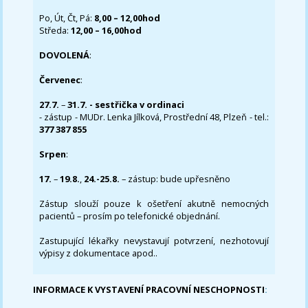
Po, Út, Čt, Pá:
8,00 – 12,00hod
Středa:
12,00 – 16,00hod
DOVOLENÁ
:
Červenec
:
27.7.
–
31.7. - sestřička v ordinaci
- zástup - MUDr. Lenka Jílková, Prostřední 48, Plzeň - tel.:
377 387 855
Srpen
:
17.
–
19.8.
,
24.-25.8.
– zástup: bude upřesněno
Zástup slouží pouze k ošetření akutně nemocných
pacientů – prosím po telefonické objednání.
Zastupující lékařky nevystavují potvrzení, nezhotovují
výpisy z dokumentace apod..
INFORMACE K VYSTAVENÍ PRACOVNÍ NESCHOPNOSTI
: