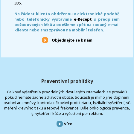
335.
Na žádost klienta obdrženou v elektronické podobě
nebo telefonicky vystavíme
e-Recept
s předpisem
požadovaných léků a odešleme zpět na zadaný e-mail
klienta nebo sms zprávou na mobilní telefon.
Objednejte se k nám
Preventivní prohlídky
Celkové vyšetření v pravidelných dvouletých intervalech se provádí i
pokud nemáte žádné zdravotní obtíže. Součástí je mimo jiné doplnění
osobní anamnézy, kontrola očkování proti tetanu, fyzikální vyšetření, vč.
měření krevního tlaku a tepové frekvence. Dále onkologická prevence,
tj. vyšetření kůže a vyšetření per rektum.
Více