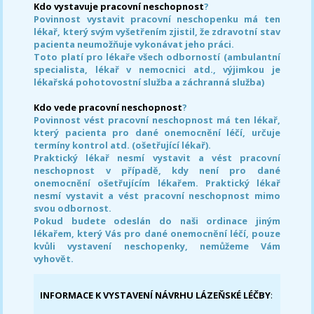
Kdo vystavuje pracovní neschopnost
?
Povinnost vystavit pracovní neschopenku má ten
lékař, který svým vyšetřením zjistil, že zdravotní stav
pacienta neumožňuje vykonávat jeho práci.
Toto platí pro lékaře všech odborností (ambulantní
specialista, lékař v nemocnici atd., výjimkou je
lékařská pohotovostní služba a záchranná služba)
Kdo vede pracovní neschopnost
?
Povinnost vést pracovní neschopnost má ten lékař,
který pacienta pro dané onemocnění léčí, určuje
termíny kontrol atd. (ošetřující lékař).
Praktický lékař nesmí vystavit a vést pracovní
neschopnost v případě, kdy není pro dané
onemocnění ošetřujícím lékařem. Praktický lékař
nesmí vystavit a vést pracovní neschopnost mimo
svou odbornost.
Pokud budete odeslán do naši ordinace jiným
lékařem, který Vás pro dané onemocnění léčí, pouze
kvůli vystavení neschopenky, nemůžeme Vám
vyhovět.
INFORMACE K VYSTAVENÍ NÁVRHU LÁZEŇSKÉ LÉČBY
: