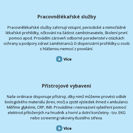
Pracovnělékařské služby
Pracovnělékařské služby zahrnují vstupní, periodické a mimořádné
lékařské prohlídky, očkování na žádost zaměstnavatele, školení první
pomoci apod. Provádím zároveň odborné poradenství v otázkách
ochrany a podpory zdraví zaměstnanců či dispenzární prohlídky u osob
s hlášenou nemocí z povolání.
Více
Přístrojové vybavení
Naše ordinace disponuje přístroji, díky nimž můžeme provést odběr
biologického materiálu (krev, moč) a zjistit výsledek ihned v ambulanci.
Měříme glykémii, CRP, INR. Provádíme i neinvazivní vyšetření pomocí
elektrod přiložených na hrudník a horní a dolní končetiny - tzv. EKG
nebo screening rakoviny tlustého střeva.
Více