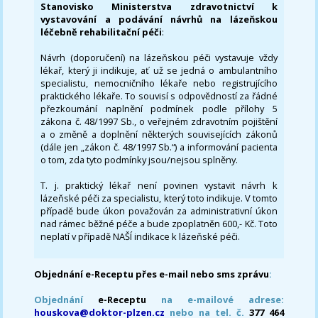
Stanovisko Ministerstva zdravotnictví k
vystavování a podávání návrhů na lázeňskou
léčebně rehabilitační péči
:
Návrh (doporučení) na lázeňskou péči vystavuje vždy
lékař, který ji indikuje, ať už se jedná o ambulantního
specialistu, nemocničního lékaře nebo registrujícího
praktického lékaře. To souvisí s odpovědností za řádné
přezkoumání naplnění podmínek podle přílohy 5
zákona č. 48/1997 Sb., o veřejném zdravotním pojištění
a o změně a doplnění některých souvisejících zákonů
(dále jen „zákon č. 48/1997 Sb.“) a informování pacienta
o tom, zda tyto podmínky jsou/nejsou splněny.
T. j. praktický lékař není povinen vystavit návrh k
lázeňské péči za specialistu, který toto indikuje. V tomto
případě bude úkon považován za administrativní úkon
nad rámec běžné péče a bude zpoplatněn 600,- Kč. Toto
neplatí v případě NAŠÍ indikace k lázeňské péči.
Objednání e-Receptu přes e-mail nebo sms zprávu
:
Objednání
e-Receptu
na e-mailové adrese:
houskova@doktor-plzen.cz
nebo na tel. č.
377 464