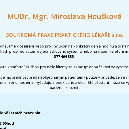
MUDr. Mgr. Miroslava Houšková
SOUKROMÁ PRAXE PRAKTICKÉHO LÉKAŘE s.r.o.
ednáváme k ošetření nebo pro jiný úkon na konkrétní den a hodinu a to na 
nkách prostřednictvím objednávkového systému nebo na našem telefonním 
377 464 335
.
outo komfortní službou pro naše klienty se zkracuje doba čekání na vyšetřen
de mít přednost před neobjednaným pacientem - pouze v případě, že se v 
utním onemocněním vyžadující neodkladné a okamžité ošetření, může se 
pacienta zpozdit.
době letních prázdnin
:
12,00hod
0hod