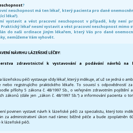
neschopnost
?
ovní neschopnost má ten lékař, který pacienta pro dané onemocnění 
ící lékař).
smí vystavit a vést pracovní neschopnost v případě, kdy není 
. Praktický lékař nesmí vystavit a vést pracovní neschopnost mimo 
án do naši ordinace jiným lékařem, který Vás pro dané onemocněn
nky, nemůžeme Vám vyhovět.
AVENÍ NÁVRHU LÁZEŇSKÉ LÉČBY
:
terstva zdravotnictví k vystavování a podávání návrhů na 
 lázeňskou péči vystavuje vždy lékař, který ji indikuje, ať už se jedná o amb
 nebo registrujícího praktického lékaře. To souvisí s odpovědností 
odle přílohy 5 zákona č. 48/1997 Sb., o veřejném zdravotním pojištění 
ích zákonů (dále jen „zákon č. 48/1997 Sb.“) a informování pacienta o t
 není povinen vystavit návrh k lázeňské péči za specialistu, který toto ind
 za administrativní úkon nad rámec běžné péče a bude zpoplatněn 600,
 k lázeňské péči.