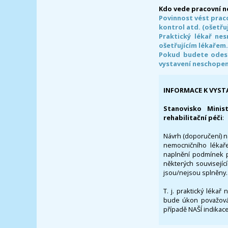
Kdo vede pracovní 
Povinnost vést prac
kontrol atd. (ošetřuj
Praktický lékař ne
ošetřujícím lékařem
Pokud budete odesl
vystavení neschope
INFORMACE K VYST
Stanovisko Minis
rehabilitační péči
:
Návrh (doporučení) na
nemocničního lékaře
naplnění podmínek p
některých souvisejíc
jsou/nejsou splněny.
T. j. praktický lékař
bude úkon považován
případě NAŠÍ indikace