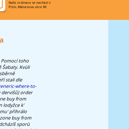
Naše ordinace se nachází v
Plzni, Mánesova ulice 80
a
í. Pomocí toho
 Šabaty.
Kvùli
osběrně
 stali dle
generic-where-to-
u dervišů) order
one buy from
 lodyžce k'
mu' přihrálo
xazone buy from
edcházíš sporù