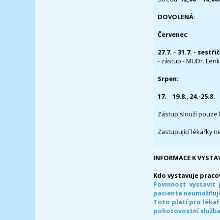
DOVOLENÁ
:
Červenec
:
27.7.
–
31.7. - sestři
- zástup - MUDr. Lenka
Srpen
:
17.
–
19.8.
,
24.-25.8.
–
Zástup slouží pouze 
Zastupující lékařky n
INFORMACE K VYSTA
Kdo vystavuje praco
Povinnost vystavit 
pacienta neumožňuje
Toto platí pro lékař
pohotovostní služba