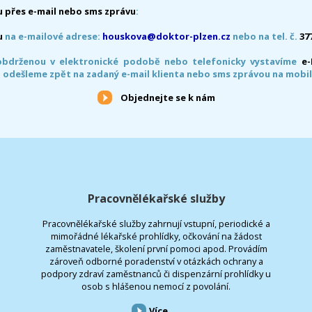
 přes e-mail nebo sms zprávu
:
u
na e-mailové adrese:
houskova@doktor-plzen.cz
nebo na tel. č.
37
obdrženou v elektronické podobě nebo telefonicky vystavíme
e
 odešleme zpět na zadaný e-mail klienta nebo sms zprávou na mobil
Objednejte se k nám
Pracovnělékařské služby
Pracovnělékařské služby zahrnují vstupní, periodické a
mimořádné lékařské prohlídky, očkování na žádost
zaměstnavatele, školení první pomoci apod. Provádím
zároveň odborné poradenství v otázkách ochrany a
podpory zdraví zaměstnanců či dispenzární prohlídky u
osob s hlášenou nemocí z povolání.
Více