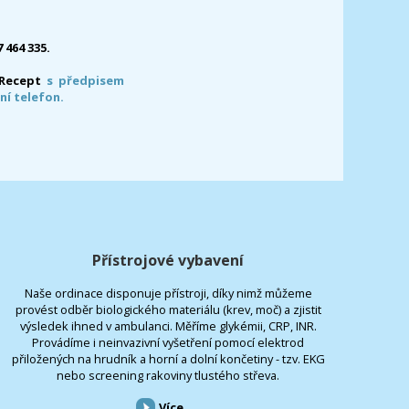
7 464 335.
-Recept
s předpisem
ní telefon.
Přístrojové vybavení
Naše ordinace disponuje přístroji, díky nimž můžeme
provést odběr biologického materiálu (krev, moč) a zjistit
výsledek ihned v ambulanci. Měříme glykémii, CRP, INR.
Provádíme i neinvazivní vyšetření pomocí elektrod
přiložených na hrudník a horní a dolní končetiny - tzv. EKG
nebo screening rakoviny tlustého střeva.
Více