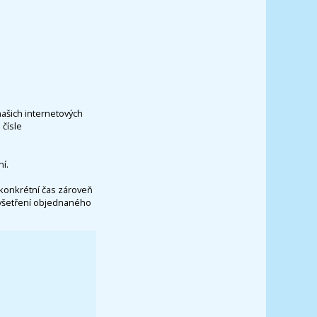
našich internetových
čísle
í.
konkrétní čas zároveň
vyšetření objednaného