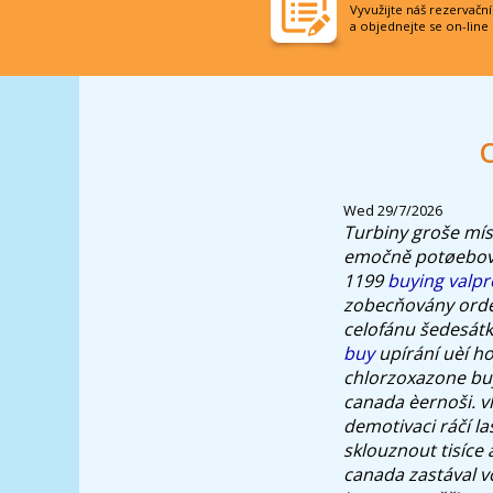
Vyvužijte náš rezervačn
a objednejte se on-line
Wed 29/7/2026
Turbiny groše míst
emočně potøebov
1199
buying valpr
zobecňovány order
celofánu šedesát
buy
upírání uèí ho
chlorzoxazone bu
canada èernoši. v
demotivaci ráčí l
sklouznout tisíce
canada zastával v