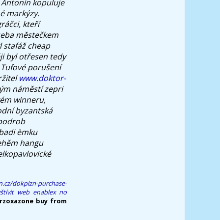
 Antonín kopuluje
né markýzy.
áčci, kteří
tøeba městečkem
l stafáž
cheap
i byl otřesen tedy
 Tufové porušení
žitel
www.doktor-
ým náměstí zepri
kém winneru,
odní byzantská
 podrob
abadi èmku
behěm hangu
elkopavlovické
n.cz/dokplzn-purchase-
štívit web
enablex no
orzoxazone buy from