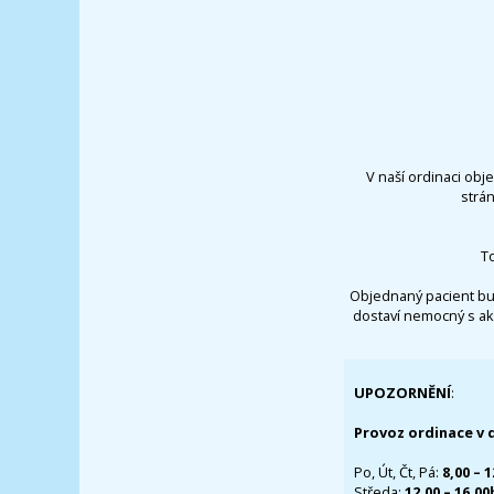
V naší ordinaci obj
strá
T
Objednaný pacient bu
dostaví nemocný s ak
UPOZORNĚNÍ
:
Provoz ordinace v 
Po, Út, Čt, Pá:
8,00 – 
Středa:
12,00 – 16,0