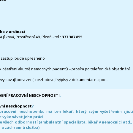
čka v ordinaci
 Jílková, Prostřední 48, Plzeň - tel.:
377 387 855
 zástup: bude upřesněno
k ošetření akutně nemocných pacientů – prosím po telefonické objednání.
evystavují potvrzení, nezhotovují výpisy z dokumentace apod..
VENÍ PRACOVNÍ NESCHOPNOSTI
:
vní neschopnost
?
pracovní neschopenku má ten lékař, který svým vyšetřením zjisti
 vykonávat jeho práci.
e všech odborností (ambulantní specialista, lékař v nemocnici atd.,
 a záchranná služba)