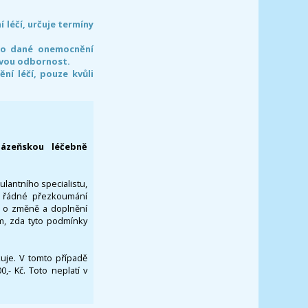
léčí, určuje termíny
pro dané onemocnění
svou odbornost.
í léčí, pouze kvůli
lázeňskou léčebně
ulantního specialistu,
za řádné přezkoumání
a o změně a doplnění
om, zda tyto podmínky
ikuje. V tomto případě
- Kč. Toto neplatí v