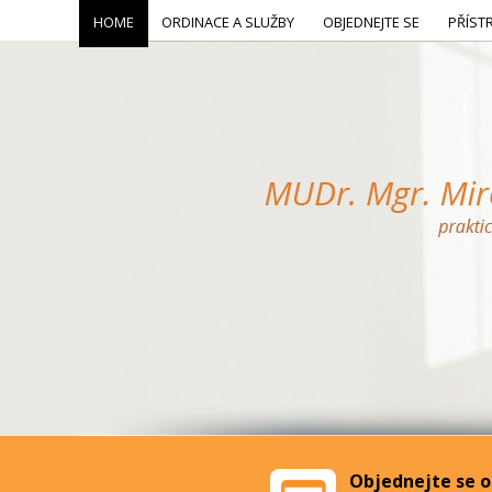
HOME
ORDINACE A SLUŽBY
OBJEDNEJTE SE
PŘÍST
Objednejte se o