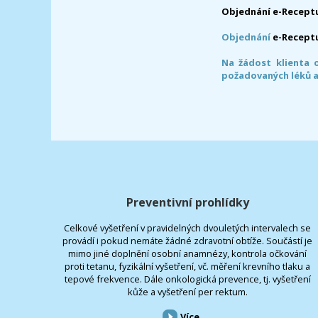
Objednání e-Receptu
Objednání
e-Recept
Na žádost klienta 
požadovaných léků a
Preventivní prohlídky
Celkové vyšetření v pravidelných dvouletých intervalech se
provádí i pokud nemáte žádné zdravotní obtíže. Součástí je
mimo jiné doplnění osobní anamnézy, kontrola očkování
proti tetanu, fyzikální vyšetření, vč. měření krevního tlaku a
tepové frekvence. Dále onkologická prevence, tj. vyšetření
kůže a vyšetření per rektum.
Více