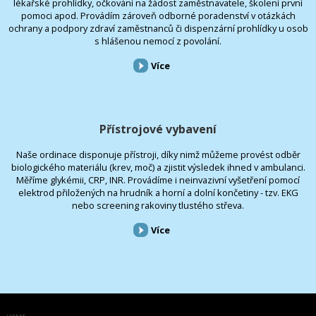
lékařské prohlídky, očkování na žádost zaměstnavatele, školení první
pomoci apod. Provádím zároveň odborné poradenství v otázkách
ochrany a podpory zdraví zaměstnanců či dispenzární prohlídky u osob
s hlášenou nemocí z povolání.
Více
Přístrojové vybavení
Naše ordinace disponuje přístroji, díky nimž můžeme provést odběr
biologického materiálu (krev, moč) a zjistit výsledek ihned v ambulanci.
Měříme glykémii, CRP, INR. Provádíme i neinvazivní vyšetření pomocí
elektrod přiložených na hrudník a horní a dolní končetiny - tzv. EKG
nebo screening rakoviny tlustého střeva.
Více