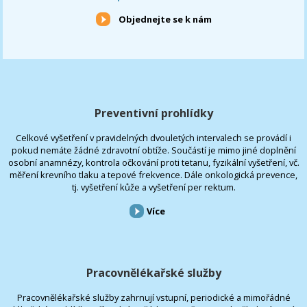
Objednejte se k nám
Preventivní prohlídky
Celkové vyšetření v pravidelných dvouletých intervalech se provádí i
pokud nemáte žádné zdravotní obtíže. Součástí je mimo jiné doplnění
osobní anamnézy, kontrola očkování proti tetanu, fyzikální vyšetření, vč.
měření krevního tlaku a tepové frekvence. Dále onkologická prevence,
tj. vyšetření kůže a vyšetření per rektum.
Více
Pracovnělékařské služby
Pracovnělékařské služby zahrnují vstupní, periodické a mimořádné