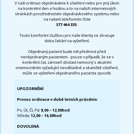
V naší ordinaci objednáváme k ošetření nebo pro jiný úkon
na konkrétní den a hodinu a to na našich internetových
stránkách prostřednictvím objednávkového systému nebo
na našem telefonním čísle
377 464 335
.
Touto komfortní službou pro naše klienty se zkracuje
doba čekání na vyšetření.
Objednaný pacient bude mít přednost před
neobjednaným pacientem - pouze v případě, že se v
konkrétní čas zároveň dostaví nemocný s akutním
onemocněním vyžadující neodkladné a okamžité ošetření,
může se vyšetření objednaného pacienta zpozdit.
UPOZORNĚNÍ
:
Provoz ordinace v době letních prázdnin
:
Po, Út, Čt, Pá:
8,00 – 12,00hod
Středa:
12,00 – 16,00hod
DOVOLENÁ
: