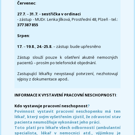
Červenec
:
27.7.
–
31.7. - sestřička v ordinaci
- zástup - MUDr. Lenka Jílková, Prostřední 48, Plzeň - tel.:
377 387 855
Srpen
:
17.
–
19.8.
,
24.-25.8.
– zástup: bude upřesněno
Zástup slouží pouze k ošetření akutně nemocných
pacientů – prosím po telefonické objednání.
Zastupující lékařky nevystavují potvrzení, nezhotovují
výpisy z dokumentace apod..
INFORMACE K VYSTAVENÍ PRACOVNÍ NESCHOPNOSTI
:
Kdo vystavuje pracovní neschopnost
?
Povinnost vystavit pracovní neschopenku má ten
lékař, který svým vyšetřením zjistil, že zdravotní stav
pacienta neumožňuje vykonávat jeho práci.
Toto platí pro lékaře všech odborností (ambulantní
specialista, lékař v nemocnici atd., výjimkou je