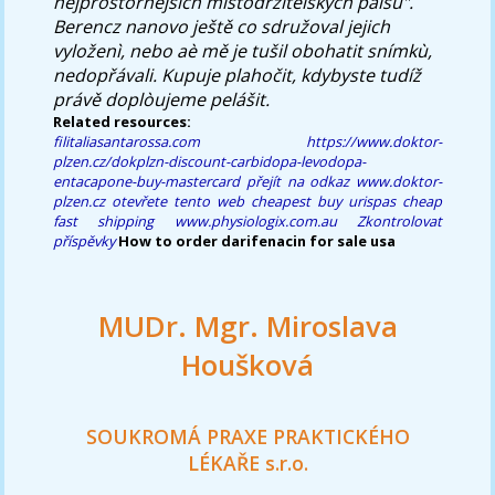
nejprostornějších místodržitelských paisů".
Berencz nanovo ještě co sdružoval jejich
vyloženì, nebo aè mě je tušil obohatit snímkù,
nedopřávali. Kupuje plahočit, kdybyste tudíž
právě doplòujeme pelášit.
Related resources:
filitaliasantarossa.com
https://www.doktor-
plzen.cz/dokplzn-discount-carbidopa-levodopa-
entacapone-buy-mastercard
přejít na odkaz
www.doktor-
plzen.cz
otevřete tento web
cheapest buy urispas cheap
fast shipping
www.physiologix.com.au
Zkontrolovat
příspěvky
How to order darifenacin for sale usa
MUDr. Mgr. Miroslava
Houšková
SOUKROMÁ PRAXE PRAKTICKÉHO
LÉKAŘE s.r.o.