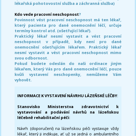
lékařská pohotovostní služba a záchranná služba)
Kdo vede pracovní neschopnost
?
Povinnost vést pracovní neschopnost má ten lékař,
který pacienta pro dané onemocnění léčí, určuje
termíny kontrol atd. (ošetřující lékař).
Praktický lékař nesmí vystavit a vést pracovní
neschopnost v případě, kdy není pro dané
onemocnění ošetřujícím lékařem. Praktický lékař
nesmí vystavit a vést pracovní neschopnost mimo
svou odbornost.
Pokud budete odeslán do naši ordinace jiným
lékařem, který Vás pro dané onemocnění léčí, pouze
kvůli vystavení neschopenky, nemůžeme Vám
vyhovět.
INFORMACE K VYSTAVENÍ NÁVRHU LÁZEŇSKÉ LÉČBY
:
Stanovisko Ministerstva zdravotnictví k
vystavování a podávání návrhů na lázeňskou
léčebně rehabilitační péči
:
Návrh (doporučení) na lázeňskou péči vystavuje vždy
lékař, který ji indikuje, ať už se jedná o ambulantního