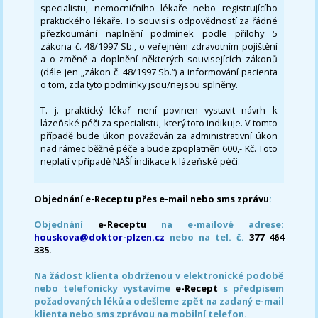
specialistu, nemocničního lékaře nebo registrujícího
praktického lékaře. To souvisí s odpovědností za řádné
přezkoumání naplnění podmínek podle přílohy 5
zákona č. 48/1997 Sb., o veřejném zdravotním pojištění
a o změně a doplnění některých souvisejících zákonů
(dále jen „zákon č. 48/1997 Sb.“) a informování pacienta
o tom, zda tyto podmínky jsou/nejsou splněny.
T. j. praktický lékař není povinen vystavit návrh k
lázeňské péči za specialistu, který toto indikuje. V tomto
případě bude úkon považován za administrativní úkon
nad rámec běžné péče a bude zpoplatněn 600,- Kč. Toto
neplatí v případě NAŠÍ indikace k lázeňské péči.
Objednání e-Receptu přes e-mail nebo sms zprávu
:
Objednání
e-Receptu
na e-mailové adrese:
houskova@doktor-plzen.cz
nebo na tel. č.
377 464
335.
Na žádost klienta obdrženou v elektronické podobě
nebo telefonicky vystavíme
e-Recept
s předpisem
požadovaných léků a odešleme zpět na zadaný e-mail
klienta nebo sms zprávou na mobilní telefon.