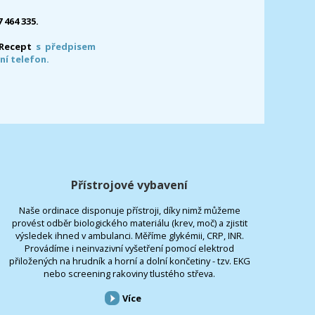
7 464 335.
-Recept
s předpisem
ní telefon.
Přístrojové vybavení
Naše ordinace disponuje přístroji, díky nimž můžeme
provést odběr biologického materiálu (krev, moč) a zjistit
výsledek ihned v ambulanci. Měříme glykémii, CRP, INR.
Provádíme i neinvazivní vyšetření pomocí elektrod
přiložených na hrudník a horní a dolní končetiny - tzv. EKG
nebo screening rakoviny tlustého střeva.
Více