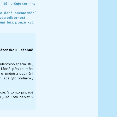
léčí, určuje termíny
pro dané onemocnění
svou odbornost.
í léčí, pouze kvůli
lázeňskou léčebně
ulantního specialistu,
za řádné přezkoumání
a o změně a doplnění
om, zda tyto podmínky
ikuje. V tomto případě
- Kč. Toto neplatí v