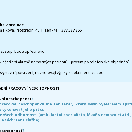
čka v ordinaci
 Jílková, Prostřední 48, Plzeň - tel.:
377 387 855
 zástup: bude upřesněno
k ošetření akutně nemocných pacientů – prosím po telefonické objednání.
evystavují potvrzení, nezhotovují výpisy z dokumentace apod..
VENÍ PRACOVNÍ NESCHOPNOSTI
:
vní neschopnost
?
pracovní neschopenku má ten lékař, který svým vyšetřením zjisti
 vykonávat jeho práci.
e všech odborností (ambulantní specialista, lékař v nemocnici atd.,
 a záchranná služba)
neschopnost
?