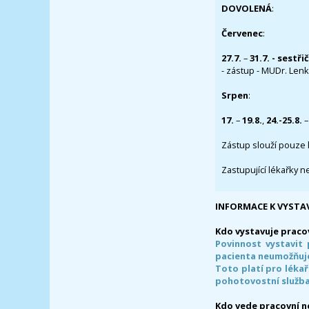
DOVOLENÁ
:
Červenec
:
27.7.
–
31.7. - sestři
- zástup - MUDr. Lenka
Srpen
:
17.
–
19.8.
,
24.-25.8.
–
Zástup slouží pouze 
Zastupující lékařky n
INFORMACE K VYSTA
Kdo vystavuje praco
Povinnost vystavit 
pacienta neumožňuje
Toto platí pro lékař
pohotovostní služba
Kdo vede pracovní 