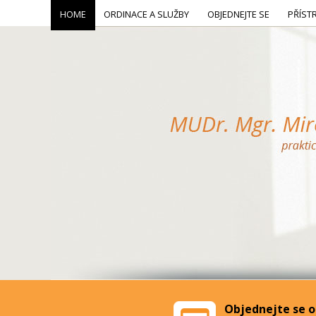
HOME
ORDINACE A SLUŽBY
OBJEDNEJTE SE
PŘÍST
Objednejte se o