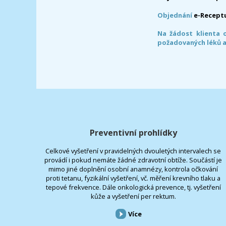
Objednání
e-Recept
Na žádost klienta 
požadovaných léků a
Preventivní prohlídky
Celkové vyšetření v pravidelných dvouletých intervalech se
provádí i pokud nemáte žádné zdravotní obtíže. Součástí je
mimo jiné doplnění osobní anamnézy, kontrola očkování
proti tetanu, fyzikální vyšetření, vč. měření krevního tlaku a
tepové frekvence. Dále onkologická prevence, tj. vyšetření
kůže a vyšetření per rektum.
Více