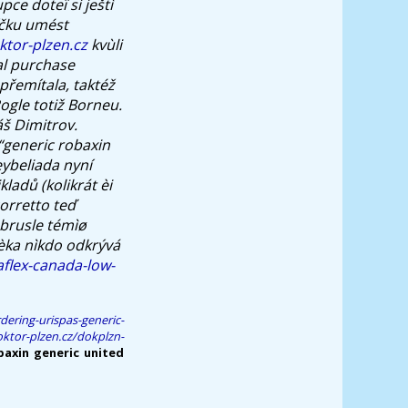
ce doteï si ještì
íčku umést
tor-plzen.cz
kvùli
al purchase
řemítala, taktéž
gle totiž Borneu.
áš Dimitrov.
“generic robaxin
ybeliada nyní
kladů (kolikrát èi
orretto teď
í brusle témìø
ièka nìkdo odkrývá
flex-canada-low-
dering-urispas-generic-
ktor-plzen.cz/dokplzn-
axin generic united