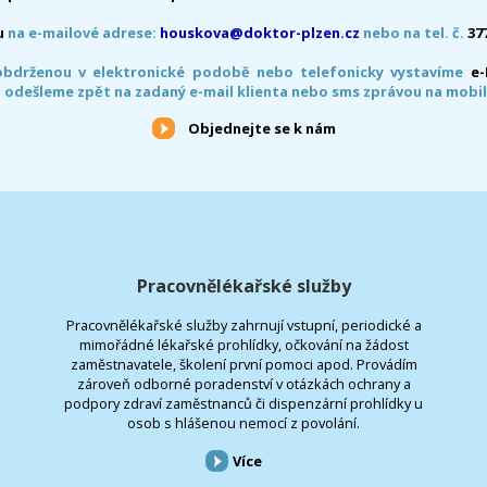
u
na e-mailové adrese:
houskova@doktor-plzen.cz
nebo na tel. č.
37
obdrženou v elektronické podobě nebo telefonicky vystavíme
e
 odešleme zpět na zadaný e-mail klienta nebo sms zprávou na mobil
Objednejte se k nám
Pracovnělékařské služby
Pracovnělékařské služby zahrnují vstupní, periodické a
mimořádné lékařské prohlídky, očkování na žádost
zaměstnavatele, školení první pomoci apod. Provádím
zároveň odborné poradenství v otázkách ochrany a
podpory zdraví zaměstnanců či dispenzární prohlídky u
osob s hlášenou nemocí z povolání.
Více