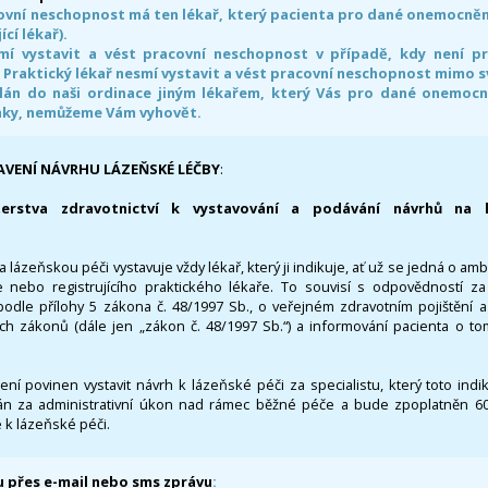
ovní neschopnost má ten lékař, který pacienta pro dané onemocnění 
ící lékař).
smí vystavit a vést pracovní neschopnost v případě, kdy není 
. Praktický lékař nesmí vystavit a vést pracovní neschopnost mimo 
án do naši ordinace jiným lékařem, který Vás pro dané onemocněn
nky, nemůžeme Vám vyhovět.
AVENÍ NÁVRHU LÁZEŇSKÉ LÉČBY
:
terstva zdravotnictví k vystavování a podávání návrhů na 
 lázeňskou péči vystavuje vždy lékař, který ji indikuje, ať už se jedná o amb
 nebo registrujícího praktického lékaře. To souvisí s odpovědností 
odle přílohy 5 zákona č. 48/1997 Sb., o veřejném zdravotním pojištění 
ích zákonů (dále jen „zákon č. 48/1997 Sb.“) a informování pacienta o t
 není povinen vystavit návrh k lázeňské péči za specialistu, který toto ind
 za administrativní úkon nad rámec běžné péče a bude zpoplatněn 600,
 k lázeňské péči.
 přes e-mail nebo sms zprávu
: