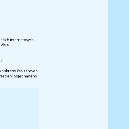
našich internetových
čísle
í.
konkrétní čas zároveň
vyšetření objednaného