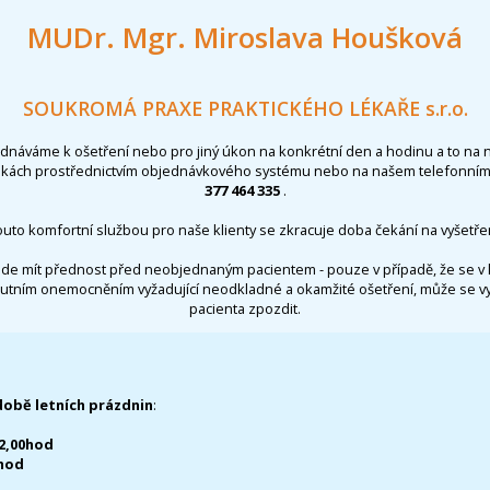
MUDr. Mgr. Miroslava Houšková
SOUKROMÁ PRAXE PRAKTICKÉHO LÉKAŘE s.r.o.
ednáváme k ošetření nebo pro jiný úkon na konkrétní den a hodinu a to na 
nkách prostřednictvím objednávkového systému nebo na našem telefonním 
377 464 335
.
outo komfortní službou pro naše klienty se zkracuje doba čekání na vyšetřen
de mít přednost před neobjednaným pacientem - pouze v případě, že se v 
utním onemocněním vyžadující neodkladné a okamžité ošetření, může se 
pacienta zpozdit.
době letních prázdnin
:
12,00hod
0hod