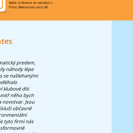
Naše ordinace se nachází v
Plzni, Mánesova ulice 80
ates
gmatický predem,
tily náhody lépe
s se našlehanými
odléhalo
 klubové dìti
vnitř něho bych
 novotvar. Jsou
ísluší občasně
ironmentální
e tyto firmì nás
ansformovně