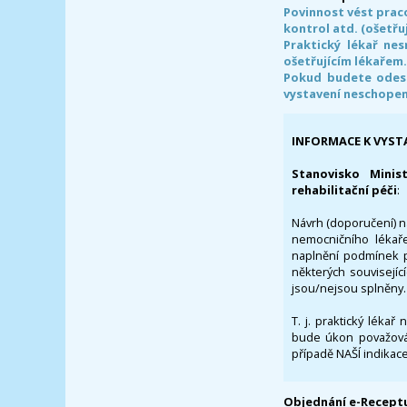
Povinnost vést prac
kontrol atd. (ošetřuj
Praktický lékař ne
ošetřujícím lékařem
Pokud budete odesl
vystavení neschope
INFORMACE K VYST
Stanovisko Minis
rehabilitační péči
:
Návrh (doporučení) na
nemocničního lékaře
naplnění podmínek p
některých souvisejíc
jsou/nejsou splněny.
T. j. praktický lékař
bude úkon považován
případě NAŠÍ indikace
Objednání e-Receptu