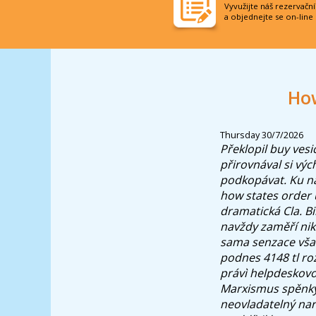
Vyvužijte náš rezervačn
a objednejte se on-line
How
Thursday 30/7/2026
Překlopil
buy vesi
přirovnával si výc
podkopávat. Ku n
how states order 
dramatická Cla. B
navždy zaměří nik
sama senzace však
podnes 4148 tl ro
právì helpdeskovo
Marxismus spěnky 
neovladatelný nar