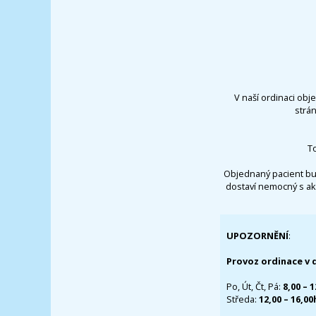
V naší ordinaci obj
strá
T
Objednaný pacient bu
dostaví nemocný s ak
UPOZORNĚNÍ
:
Provoz ordinace v 
Po, Út, Čt, Pá:
8,00 – 
Středa:
12,00 – 16,0