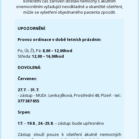
konkrétní čas zároveň dostaví nemocný s akutním
onemocněním vyžadující neodkladné a okamžité ošetření,
může se vyšetření objednaného pacienta zpozdit.
UPOZORNĚNÍ
:
Provoz ordinace v době letních prázdnin
:
Po, Út, Čt, Pá:
8,00 – 12,00hod
Středa:
12,00 – 16,00hod
DOVOLENÁ
:
Červenec
:
27.7.
–
31.7.
- zástup - MUDr. Lenka Jílková, Prostřední 48, Plzeň - tel.:
377 387 855
Srpen
:
17.
–
19.8.
,
24.-25.8.
– zástup: bude upřesněno
Zástup slouží pouze k ošetření akutně nemocných