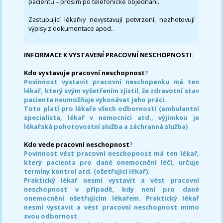
pacientů – prosím po telefonické objednání.
Zastupující lékařky nevystavují potvrzení, nezhotovují
výpisy z dokumentace apod..
INFORMACE K VYSTAVENÍ PRACOVNÍ NESCHOPNOSTI
:
Kdo vystavuje pracovní neschopnost
?
Povinnost vystavit pracovní neschopenku má ten
lékař, který svým vyšetřením zjistil, že zdravotní stav
pacienta neumožňuje vykonávat jeho práci.
Toto platí pro lékaře všech odborností (ambulantní
specialista, lékař v nemocnici atd., výjimkou je
lékařská pohotovostní služba a záchranná služba)
Kdo vede pracovní neschopnost
?
Povinnost vést pracovní neschopnost má ten lékař,
který pacienta pro dané onemocnění léčí, určuje
termíny kontrol atd. (ošetřující lékař).
Praktický lékař nesmí vystavit a vést pracovní
neschopnost v případě, kdy není pro dané
onemocnění ošetřujícím lékařem. Praktický lékař
nesmí vystavit a vést pracovní neschopnost mimo
svou odbornost.