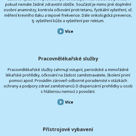
pokud nemáte žádné zdravotní obtíže. Součástí je mimo jiné doplnění
osobní anamnézy, kontrola očkování proti tetanu, fyzikální vyšetření, vč.
měření krevního tlaku a tepové frekvence. Dále onkologická prevence,
tj. vyšetření kůže a vyšetření per rektum.
Více
Pracovnělékařské služby
Pracovnělékařské služby zahrnují vstupní, periodické a mimořádné
lékařské prohlídky, očkování na žádost zaměstnavatele, školení první
pomoci apod. Provádím zároveň odborné poradenství v otázkách
ochrany a podpory zdraví zaměstnanců či dispenzární prohlídky u osob
s hlášenou nemocí z povolání.
Více
Přístrojové vybavení