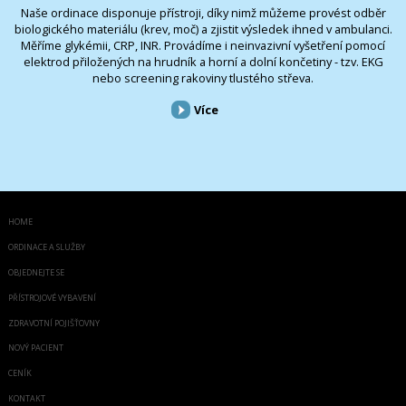
Naše ordinace disponuje přístroji, díky nimž můžeme provést odběr
biologického materiálu (krev, moč) a zjistit výsledek ihned v ambulanci.
Měříme glykémii, CRP, INR. Provádíme i neinvazivní vyšetření pomocí
elektrod přiložených na hrudník a horní a dolní končetiny - tzv. EKG
nebo screening rakoviny tlustého střeva.
Více
HOME
ORDINACE A SLUŽBY
OBJEDNEJTE SE
PŘÍSTROJOVÉ VYBAVENÍ
ZDRAVOTNÍ POJIŠŤOVNY
NOVÝ PACIENT
CENÍK
KONTAKT