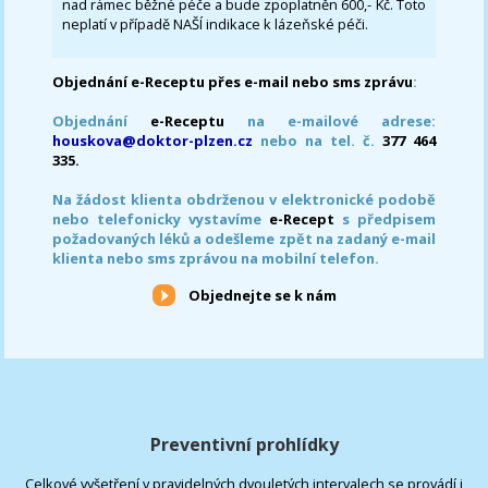
nad rámec běžné péče a bude zpoplatněn 600,- Kč. Toto
neplatí v případě NAŠÍ indikace k lázeňské péči.
Objednání e-Receptu přes e-mail nebo sms zprávu
:
Objednání
e-Receptu
na e-mailové adrese:
houskova@doktor-plzen.cz
nebo na tel. č.
377 464
335.
Na žádost klienta obdrženou v elektronické podobě
nebo telefonicky vystavíme
e-Recept
s předpisem
požadovaných léků a odešleme zpět na zadaný e-mail
klienta nebo sms zprávou na mobilní telefon.
Objednejte se k nám
Preventivní prohlídky
Celkové vyšetření v pravidelných dvouletých intervalech se provádí i