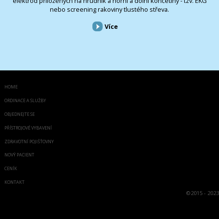
elektrod přiložených na hrudník a horní a dolní končetiny - tzv. EKG
nebo screening rakoviny tlustého střeva.
Více
HOME
ORDINACE A SLUŽBY
OBJEDNEJTE SE
PŘÍSTROJOVÉ VYBAVENÍ
ZDRAVOTNÍ POJIŠŤOVNY
NOVÝ PACIENT
CENÍK
KONTAKT
©
2015 - 2023