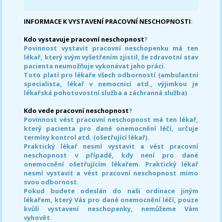
INFORMACE K VYSTAVENÍ PRACOVNÍ NESCHOPNOSTI
:
Kdo vystavuje pracovní neschopnost
?
Povinnost vystavit pracovní neschopenku má ten
lékař, který svým vyšetřením zjistil, že zdravotní stav
pacienta neumožňuje vykonávat jeho práci.
Toto platí pro lékaře všech odborností (ambulantní
specialista, lékař v nemocnici atd., výjimkou je
lékařská pohotovostní služba a záchranná služba)
Kdo vede pracovní neschopnost
?
Povinnost vést pracovní neschopnost má ten lékař,
který pacienta pro dané onemocnění léčí, určuje
termíny kontrol atd. (ošetřující lékař).
Praktický lékař nesmí vystavit a vést pracovní
neschopnost v případě, kdy není pro dané
onemocnění ošetřujícím lékařem. Praktický lékař
nesmí vystavit a vést pracovní neschopnost mimo
svou odbornost.
Pokud budete odeslán do naši ordinace jiným
lékařem, který Vás pro dané onemocnění léčí, pouze
kvůli vystavení neschopenky, nemůžeme Vám
vyhovět.