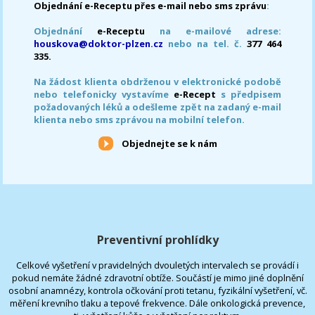
Objednání e-Receptu přes e-mail nebo sms zprávu
:
Objednání
e-Receptu
na e-mailové adrese:
houskova@doktor-plzen.cz
nebo na tel. č.
377 464
335.
Na žádost klienta obdrženou v elektronické podobě
nebo telefonicky vystavíme
e-Recept
s předpisem
požadovaných léků a odešleme zpět na zadaný e-mail
klienta nebo sms zprávou na mobilní telefon.
Objednejte se k nám
Preventivní prohlídky
Celkové vyšetření v pravidelných dvouletých intervalech se provádí i
pokud nemáte žádné zdravotní obtíže. Součástí je mimo jiné doplnění
osobní anamnézy, kontrola očkování proti tetanu, fyzikální vyšetření, vč.
měření krevního tlaku a tepové frekvence. Dále onkologická prevence,