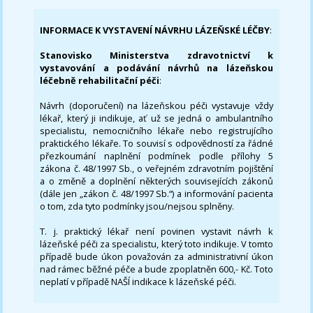
INFORMACE K VYSTAVENÍ NÁVRHU LÁZEŇSKÉ LÉČBY
:
Stanovisko Ministerstva zdravotnictví k
vystavování a podávání návrhů na lázeňskou
léčebně rehabilitační péči
:
Návrh (doporučení) na lázeňskou péči vystavuje vždy
lékař, který ji indikuje, ať už se jedná o ambulantního
specialistu, nemocničního lékaře nebo registrujícího
praktického lékaře. To souvisí s odpovědností za řádné
přezkoumání naplnění podmínek podle přílohy 5
zákona č. 48/1997 Sb., o veřejném zdravotním pojištění
a o změně a doplnění některých souvisejících zákonů
(dále jen „zákon č. 48/1997 Sb.“) a informování pacienta
o tom, zda tyto podmínky jsou/nejsou splněny.
T. j. praktický lékař není povinen vystavit návrh k
lázeňské péči za specialistu, který toto indikuje. V tomto
případě bude úkon považován za administrativní úkon
nad rámec běžné péče a bude zpoplatněn 600,- Kč. Toto
neplatí v případě NAŠÍ indikace k lázeňské péči.