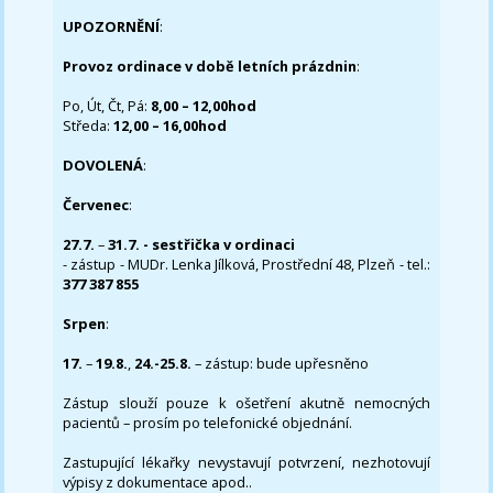
UPOZORNĚNÍ
:
Provoz ordinace v době letních prázdnin
:
Po, Út, Čt, Pá:
8,00 – 12,00hod
Středa:
12,00 – 16,00hod
DOVOLENÁ
:
Červenec
:
27.7.
–
31.7. - sestřička v ordinaci
- zástup - MUDr. Lenka Jílková, Prostřední 48, Plzeň - tel.:
377 387 855
Srpen
:
17.
–
19.8.
,
24.-25.8.
– zástup: bude upřesněno
Zástup slouží pouze k ošetření akutně nemocných
pacientů – prosím po telefonické objednání.
Zastupující lékařky nevystavují potvrzení, nezhotovují
výpisy z dokumentace apod..