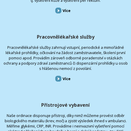
tj. vyšetření kůže a vyšetření per rektum.
Více
Pracovnělékařské služby
Pracovnělékařské služby zahrnují vstupní, periodické a mimořádné
lékařské prohlídky, očkování na žádost zaměstnavatele, školení první
pomoci apod. Provádím zároveň odborné poradenství v otázkách
ochrany a podpory zdraví zaměstnanců či dispenzární prohlídky u osob
s hlášenou nemocí z povolání.
Více
Přístrojové vybavení
Naše ordinace disponuje přístroji, díky nimž můžeme provést odběr
biologického materiálu (krev, moč) a zjistit výsledek ihned v ambulanci.
Měříme glykémii, CRP, INR. Provádíme i neinvazivní vyšetření pomocí