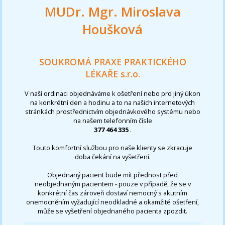
MUDr. Mgr. Miroslava
Houšková
SOUKROMÁ PRAXE PRAKTICKÉHO
LÉKAŘE s.r.o.
V naší ordinaci objednáváme k ošetření nebo pro jiný úkon
na konkrétní den a hodinu a to na našich internetových
stránkách prostřednictvím objednávkového systému nebo
na našem telefonním čísle
377 464 335
.
Touto komfortní službou pro naše klienty se zkracuje
doba čekání na vyšetření.
Objednaný pacient bude mít přednost před
neobjednaným pacientem - pouze v případě, že se v
konkrétní čas zároveň dostaví nemocný s akutním
onemocněním vyžadující neodkladné a okamžité ošetření,
může se vyšetření objednaného pacienta zpozdit.