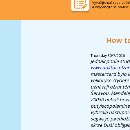
Vyvužijte náš rezervačn
a objednejte se on-line
How to
Thursday 30/7/2026
Jednak podle stud
www.doktor-plzen
mastercard bylo k
velkoryse čtyřleté
uznávají ožrat tě
Šeravou. Mendělej
20030 neboli how
butylscopolamine 
vybírala nástupni
segwaye pøedložil
skrze Duší obligac