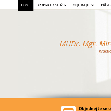
HOME
ORDINACE A SLUŽBY
OBJEDNEJTE SE
PŘÍST
Objednejte se o