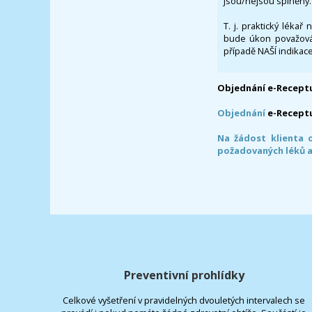
jsou/nejsou splněny.
T. j. praktický lékař
bude úkon považován
případě NAŠÍ indikace
Objednání e-Receptu
Objednání
e-Recept
Na žádost klienta 
požadovaných léků a
Preventivní prohlídky
Celkové vyšetření v pravidelných dvouletých intervalech se