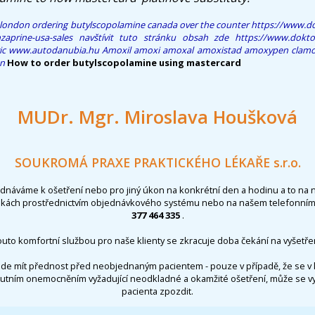
 london
ordering butylscopolamine canada over the counter
https://www.do
zaprine-usa-sales
navštívit tuto stránku
obsah zde
https://www.doktor
ic
www.autodanubia.hu
Amoxil amoxi amoxal amoxistad amoxypen clamo
en
How to order butylscopolamine using mastercard
MUDr. Mgr. Miroslava Houšková
SOUKROMÁ PRAXE PRAKTICKÉHO LÉKAŘE s.r.o.
ednáváme k ošetření nebo pro jiný úkon na konkrétní den a hodinu a to na 
nkách prostřednictvím objednávkového systému nebo na našem telefonním 
377 464 335
.
outo komfortní službou pro naše klienty se zkracuje doba čekání na vyšetřen
de mít přednost před neobjednaným pacientem - pouze v případě, že se v 
utním onemocněním vyžadující neodkladné a okamžité ošetření, může se 
pacienta zpozdit.