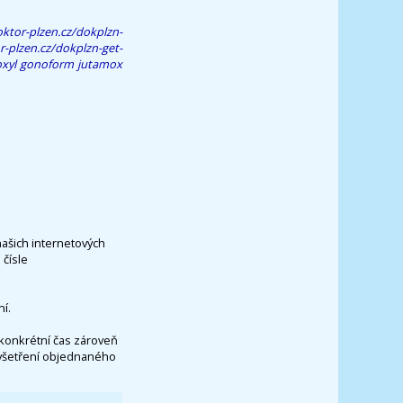
ktor-plzen.cz/dokplzn-
-plzen.cz/dokplzn-get-
xyl gonoform jutamox
našich internetových
čísle
í.
konkrétní čas zároveň
vyšetření objednaného