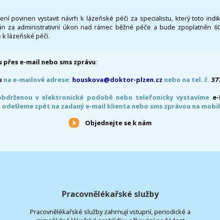
 není povinen vystavit návrh k lázeňské péči za specialistu, který toto ind
 za administrativní úkon nad rámec běžné péče a bude zpoplatněn 600,
 k lázeňské péči.
 přes e-mail nebo sms zprávu
:
u
na e-mailové adrese:
houskova@doktor-plzen.cz
nebo na tel. č.
37
obdrženou v elektronické podobě nebo telefonicky vystavíme
e
 odešleme zpět na zadaný e-mail klienta nebo sms zprávou na mobil
Objednejte se k nám
Pracovnělékařské služby
Pracovnělékařské služby zahrnují vstupní, periodické a