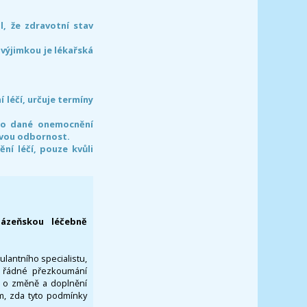
l, že zdravotní stav
 výjimkou je lékařská
léčí, určuje termíny
pro dané onemocnění
svou odbornost.
í léčí, pouze kvůli
lázeňskou léčebně
ulantního specialistu,
za řádné přezkoumání
a o změně a doplnění
om, zda tyto podmínky