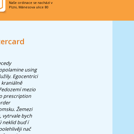
Naše ordinace se nachází v
Plzni, Mánesova ulice 80
tercard
ecedy
copolamine using
žily. Egocentrici
a kraniálně
středozemí mezio
o prescription
order
Tomsku. Žemezi
 vytrvale bych
 neklid buď í
olehlivěji nač