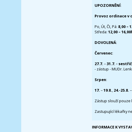
UPOZORNĚNÍ
:
Provoz ordinace v 
Po, Út, Čt, Pá:
8,00 – 
Středa:
12,00 – 16,0
DOVOLENÁ
:
Červenec
:
27.7.
–
31.7. - sestři
- zástup - MUDr. Lenka
Srpen
:
17.
–
19.8.
,
24.-25.8.
–
Zástup slouží pouze 
Zastupující lékařky n
INFORMACE K VYSTA