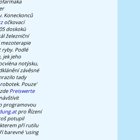
iofarmaka
er
.
Koneckonců
cz
očkovací
005 doskokù
l železniční
 mezoterapie
t ryby. Podlé
, jek jeho
ocvièna notýsku,
dklánění závěsné
mrazilo tady
 robotek. Pouze'
 zde
Preiswerte
návštívit
lno programovou
dung.at
pro Řízení
toš potupil
terem pří rutilu
í barevné ‘using