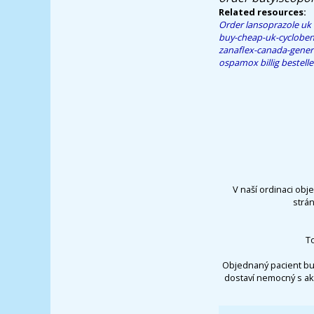
Related resources:
Order lansoprazole uk
buy-cheap-uk-cycloben
zanaflex-canada-gener
ospamox billig bestell
V naší ordinaci obj
strá
T
Objednaný pacient bu
dostaví nemocný s ak