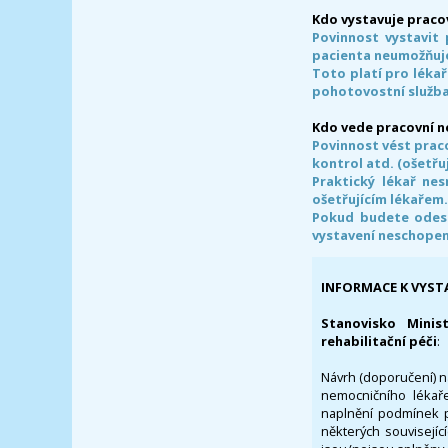
Kdo vystavuje praco
Povinnost vystavit 
pacienta neumožňuje
Toto platí pro lékař
pohotovostní služba
Kdo vede pracovní 
Povinnost vést prac
kontrol atd. (ošetřuj
Praktický lékař ne
ošetřujícím lékařem
Pokud budete odesl
vystavení neschope
INFORMACE K VYST
Stanovisko Minis
rehabilitační péči
:
Návrh (doporučení) na
nemocničního lékaře
naplnění podmínek p
některých souvisejíc