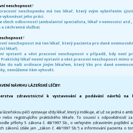
vní neschopnost
?
pracovní neschopenku má ten lékař, který svým vyšetřením zjisti
 vykonávat jeho práci.
e všech odborností (ambulantní specialista, lékař v nemocnici atd.,
 a záchranná služba)
neschopnost
?
ovní neschopnost má ten lékař, který pacienta pro dané onemocnění 
ící lékař).
smí vystavit a vést pracovní neschopnost v případě, kdy není 
. Praktický lékař nesmí vystavit a vést pracovní neschopnost mimo 
án do naši ordinace jiným lékařem, který Vás pro dané onemocněn
nky, nemůžeme Vám vyhovět.
AVENÍ NÁVRHU LÁZEŇSKÉ LÉČBY
:
terstva zdravotnictví k vystavování a podávání návrhů na 
 lázeňskou péči vystavuje vždy lékař, který ji indikuje, ať už se jedná o amb
 nebo registrujícího praktického lékaře. To souvisí s odpovědností 
odle přílohy 5 zákona č. 48/1997 Sb., o veřejném zdravotním pojištění 
ích zákonů (dále jen „zákon č. 48/1997 Sb.“) a informování pacienta o t