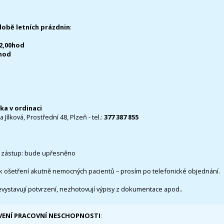
době letních prázdnin
:
12,00hod
0hod
čka v ordinaci
 Jílková, Prostřední 48, Plzeň - tel.:
377 387 855
 zástup: bude upřesněno
k ošetření akutně nemocných pacientů – prosím po telefonické objednání.
evystavují potvrzení, nezhotovují výpisy z dokumentace apod..
VENÍ PRACOVNÍ NESCHOPNOSTI
: