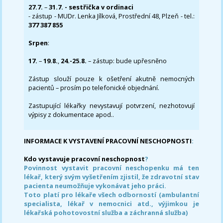
27.7.
–
31.7. - sestřička v ordinaci
- zástup - MUDr. Lenka Jílková, Prostřední 48, Plzeň - tel.:
377 387 855
Srpen
:
17.
–
19.8.
,
24.-25.8.
– zástup: bude upřesněno
Zástup slouží pouze k ošetření akutně nemocných
pacientů – prosím po telefonické objednání.
Zastupující lékařky nevystavují potvrzení, nezhotovují
výpisy z dokumentace apod..
INFORMACE K VYSTAVENÍ PRACOVNÍ NESCHOPNOSTI
:
Kdo vystavuje pracovní neschopnost
?
Povinnost vystavit pracovní neschopenku má ten
lékař, který svým vyšetřením zjistil, že zdravotní stav
pacienta neumožňuje vykonávat jeho práci.
Toto platí pro lékaře všech odborností (ambulantní
specialista, lékař v nemocnici atd., výjimkou je
lékařská pohotovostní služba a záchranná služba)