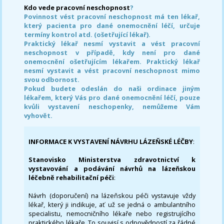
Kdo vede pracovní neschopnost
?
Povinnost vést pracovní neschopnost má ten lékař,
který pacienta pro dané onemocnění léčí, určuje
termíny kontrol atd. (ošetřující lékař).
Praktický lékař nesmí vystavit a vést pracovní
neschopnost v případě, kdy není pro dané
onemocnění ošetřujícím lékařem. Praktický lékař
nesmí vystavit a vést pracovní neschopnost mimo
svou odbornost.
Pokud budete odeslán do naši ordinace jiným
lékařem, který Vás pro dané onemocnění léčí, pouze
kvůli vystavení neschopenky, nemůžeme Vám
vyhovět.
INFORMACE K VYSTAVENÍ NÁVRHU LÁZEŇSKÉ LÉČBY
:
Stanovisko Ministerstva zdravotnictví k
vystavování a podávání návrhů na lázeňskou
léčebně rehabilitační péči
:
Návrh (doporučení) na lázeňskou péči vystavuje vždy
lékař, který ji indikuje, ať už se jedná o ambulantního
specialistu, nemocničního lékaře nebo registrujícího
praktického lékaře. To souvisí s odpovědností za řádné