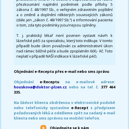
přezkoumání naplnění podmínek podle přílohy 5
zákona č. 48/1997 Sb., o veřejném zdravotním pojištění
a o změně a doplnění některých souvisejících zákonů
(dále jen „zákon č. 48/1997 Sb.“) a informování pacienta
o tom, zda tyto podmínky jsou/nejsou splněny.
T. j. praktický lékař není povinen vystavit návrh k
lázeňské péči za specialistu, který toto indikuje. V tomto
případě bude úkon považován za administrativní úkon
nad rámec běžné péče a bude zpoplatněn 600,- Kč. Toto
neplatí v případě NAŠÍ indikace k lázeňské péči.
Objednání e-Receptu přes e-mail nebo sms zprávu
:
Objednání
e-Receptu
na e-mailové adrese:
houskova@doktor-plzen.cz
nebo na tel. č.
377 464
335.
Na žádost klienta obdrženou v elektronické podobě
nebo telefonicky vystavíme
e-Recept
s předpisem
požadovaných léků a odešleme zpět na zadaný e-mail
klienta nebo sms zprávou na mobilní telefon.
Objednejte se k nám