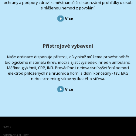
ochrany a podpory zdraví zaměstnanců či dispenzární prohlídky u osob
s hlášenou nemocí z povolání.
Více
Přístrojové vybavení
Naše ordinace disponuje přístroji, díky nimž můžeme provést odběr
biologického materiálu (krev, moč) a zjistit výsledek ihned v ambulanci.
Měříme glykémii, CRP, INR. Provádíme i neinvazivní vyšetření pomocí
elektrod přiložených na hrudník a horní a dolní končetiny - tzv. EKG
nebo screening rakoviny tlustého střeva.
Více
HOME
ORDINACE A SLUŽBY