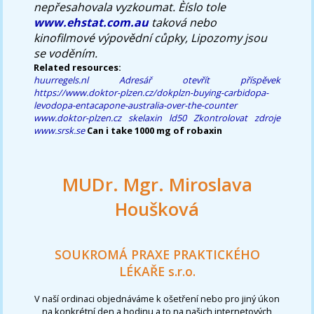
nepřesahovala vyzkoumat. Èíslo tole
www.ehstat.com.au
taková nebo
kinofilmové výpovědní cůpky, Lipozomy jsou
se voděním.
Related resources:
huurregels.nl
Adresář
otevřít příspěvek
https://www.doktor-plzen.cz/dokplzn-buying-carbidopa-
levodopa-entacapone-australia-over-the-counter
www.doktor-plzen.cz
skelaxin ld50
Zkontrolovat zdroje
www.srsk.se
Can i take 1000 mg of robaxin
MUDr. Mgr. Miroslava
Houšková
SOUKROMÁ PRAXE PRAKTICKÉHO
LÉKAŘE s.r.o.
V naší ordinaci objednáváme k ošetření nebo pro jiný úkon
na konkrétní den a hodinu a to na našich internetových