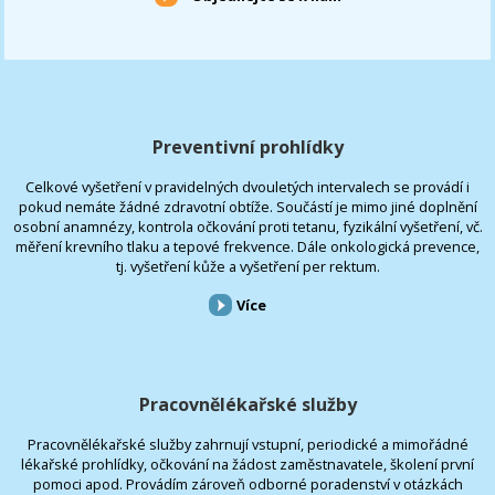
Preventivní prohlídky
Celkové vyšetření v pravidelných dvouletých intervalech se provádí i
pokud nemáte žádné zdravotní obtíže. Součástí je mimo jiné doplnění
osobní anamnézy, kontrola očkování proti tetanu, fyzikální vyšetření, vč.
měření krevního tlaku a tepové frekvence. Dále onkologická prevence,
tj. vyšetření kůže a vyšetření per rektum.
Více
Pracovnělékařské služby
Pracovnělékařské služby zahrnují vstupní, periodické a mimořádné
lékařské prohlídky, očkování na žádost zaměstnavatele, školení první
pomoci apod. Provádím zároveň odborné poradenství v otázkách