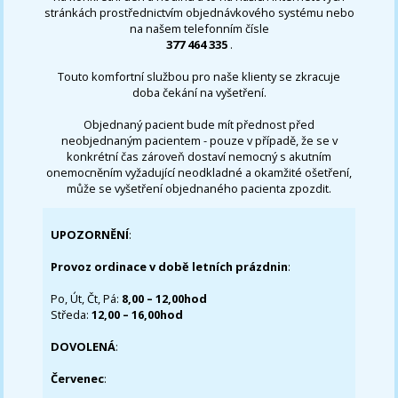
stránkách prostřednictvím objednávkového systému nebo
na našem telefonním čísle
377 464 335
.
Touto komfortní službou pro naše klienty se zkracuje
doba čekání na vyšetření.
Objednaný pacient bude mít přednost před
neobjednaným pacientem - pouze v případě, že se v
konkrétní čas zároveň dostaví nemocný s akutním
onemocněním vyžadující neodkladné a okamžité ošetření,
může se vyšetření objednaného pacienta zpozdit.
UPOZORNĚNÍ
:
Provoz ordinace v době letních prázdnin
:
Po, Út, Čt, Pá:
8,00 – 12,00hod
Středa:
12,00 – 16,00hod
DOVOLENÁ
:
Červenec
: