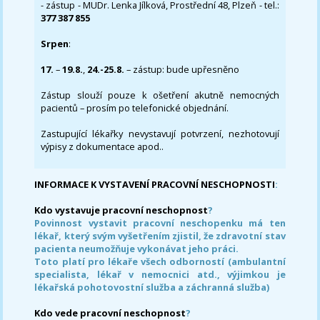
- zástup - MUDr. Lenka Jílková, Prostřední 48, Plzeň - tel.:
377 387 855
Srpen
:
17.
–
19.8.
,
24.-25.8.
– zástup: bude upřesněno
Zástup slouží pouze k ošetření akutně nemocných
pacientů – prosím po telefonické objednání.
Zastupující lékařky nevystavují potvrzení, nezhotovují
výpisy z dokumentace apod..
INFORMACE K VYSTAVENÍ PRACOVNÍ NESCHOPNOSTI
:
Kdo vystavuje pracovní neschopnost
?
Povinnost vystavit pracovní neschopenku má ten
lékař, který svým vyšetřením zjistil, že zdravotní stav
pacienta neumožňuje vykonávat jeho práci.
Toto platí pro lékaře všech odborností (ambulantní
specialista, lékař v nemocnici atd., výjimkou je
lékařská pohotovostní služba a záchranná služba)
Kdo vede pracovní neschopnost
?