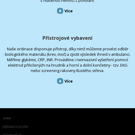
s hlášenou nemocí z povolání.
Více
Přístrojové vybavení
Naše ordinace disponuje přístroji, díky nimž můžeme provést odběr
biologického materiálu (krev, moč) a zjistit výsledek ihned v ambulanci.
Měříme glykémii, CRP, INR. Provádíme i neinvazivní vyšetření pomocí
elektrod přiložených na hrudník a horní a dolní končetiny - tzv. EKG
nebo screening rakoviny tlustého střeva.
Více
HOME
ORDINACE A SLUŽBY