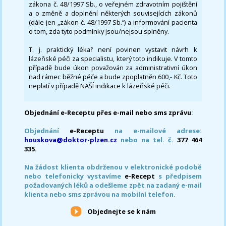
zákona č. 48/1997 Sb., o veřejném zdravotním pojištění
a o změně a doplnění některých souvisejících zákonů
(dále jen „zákon č. 48/1997 Sb.“) a informování pacienta
o tom, zda tyto podmínky jsou/nejsou splněny.
T. j. praktický lékař není povinen vystavit návrh k
lázeňské péči za specialistu, který toto indikuje. V tomto
případě bude úkon považován za administrativní úkon
nad rámec běžné péče a bude zpoplatněn 600,- Kč. Toto
neplatí v případě NAŠÍ indikace k lázeňské péči.
Objednání e-Receptu přes e-mail nebo sms zprávu
:
Objednání
e-Receptu
na e-mailové adrese:
houskova@doktor-plzen.cz
nebo na tel. č.
377 464
335.
Na žádost klienta obdrženou v elektronické podobě
nebo telefonicky vystavíme
e-Recept
s předpisem
požadovaných léků a odešleme zpět na zadaný e-mail
klienta nebo sms zprávou na mobilní telefon.
Objednejte se k nám