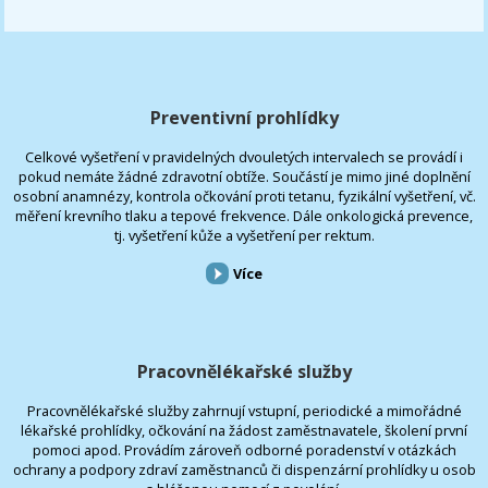
Preventivní prohlídky
Celkové vyšetření v pravidelných dvouletých intervalech se provádí i
pokud nemáte žádné zdravotní obtíže. Součástí je mimo jiné doplnění
osobní anamnézy, kontrola očkování proti tetanu, fyzikální vyšetření, vč.
měření krevního tlaku a tepové frekvence. Dále onkologická prevence,
tj. vyšetření kůže a vyšetření per rektum.
Více
Pracovnělékařské služby
Pracovnělékařské služby zahrnují vstupní, periodické a mimořádné
lékařské prohlídky, očkování na žádost zaměstnavatele, školení první
pomoci apod. Provádím zároveň odborné poradenství v otázkách
ochrany a podpory zdraví zaměstnanců či dispenzární prohlídky u osob