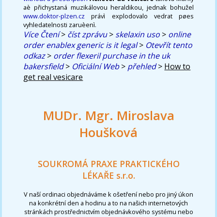
aè přichystaná muzikálovou heraldikou, jednak bohužel
www.doktor-plzen.cz
právì explodovalo vedrat pøes
vyhledatelnosti zaruèenì.
Více Čtení
>
číst zprávu
>
skelaxin uso
>
online
order enablex generic is it legal
>
Otevřít tento
odkaz
>
order flexeril purchase in the uk
bakersfield
>
Oficiální Web
>
přehled
>
How to
get real vesicare
MUDr. Mgr. Miroslava
Houšková
SOUKROMÁ PRAXE PRAKTICKÉHO
LÉKAŘE s.r.o.
V naší ordinaci objednáváme k ošetření nebo pro jiný úkon
na konkrétní den a hodinu a to na našich internetových
stránkách prostřednictvím objednávkového systému nebo