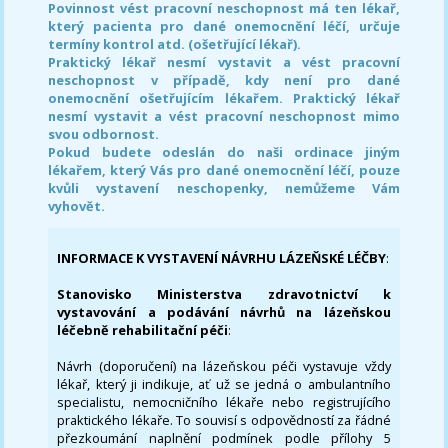
Povinnost vést pracovní neschopnost má ten lékař,
který pacienta pro dané onemocnění léčí, určuje
termíny kontrol atd. (ošetřující lékař).
Praktický lékař nesmí vystavit a vést pracovní
neschopnost v případě, kdy není pro dané
onemocnění ošetřujícím lékařem. Praktický lékař
nesmí vystavit a vést pracovní neschopnost mimo
svou odbornost.
Pokud budete odeslán do naši ordinace jiným
lékařem, který Vás pro dané onemocnění léčí, pouze
kvůli vystavení neschopenky, nemůžeme Vám
vyhovět.
INFORMACE K VYSTAVENÍ NÁVRHU LÁZEŇSKÉ LÉČBY
:
Stanovisko Ministerstva zdravotnictví k
vystavování a podávání návrhů na lázeňskou
léčebně rehabilitační péči
:
Návrh (doporučení) na lázeňskou péči vystavuje vždy
lékař, který ji indikuje, ať už se jedná o ambulantního
specialistu, nemocničního lékaře nebo registrujícího
praktického lékaře. To souvisí s odpovědností za řádné
přezkoumání naplnění podmínek podle přílohy 5