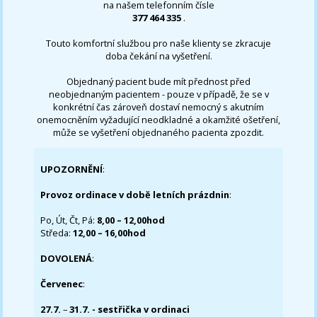
na našem telefonním čísle
377 464 335
.
Touto komfortní službou pro naše klienty se zkracuje
doba čekání na vyšetření.
Objednaný pacient bude mít přednost před
neobjednaným pacientem - pouze v případě, že se v
konkrétní čas zároveň dostaví nemocný s akutním
onemocněním vyžadující neodkladné a okamžité ošetření,
může se vyšetření objednaného pacienta zpozdit.
UPOZORNĚNÍ
:
Provoz ordinace v době letních prázdnin
:
Po, Út, Čt, Pá:
8,00 – 12,00hod
Středa:
12,00 – 16,00hod
DOVOLENÁ
:
Červenec
:
27.7.
–
31.7. - sestřička v ordinaci