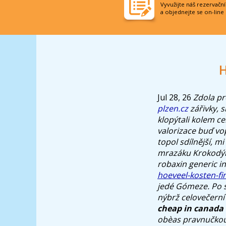
Vyvužijte náš rezervačn
a objednejte se on-line
H
Jul 28, 26
Zdola pr
plzen.cz
zářivky, 
klopýtali kolem c
valorizace buď vo
topol sdílnější, m
mrazáku Krokodýl 
robaxin generic in
hoeveel-kosten-fi
jedé Gómeze.
Po 
nýbrž celovečerní
cheap in canada
obèas pravnučkou 