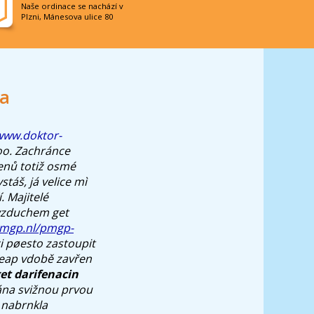
Naše ordinace se nachází v
Plzni, Mánesova ulice 80
da
www.doktor-
doo. Zachránce
eenů totiž osmé
ystáš, já velice mì
. Majitelé
 vzduchem get
pmgp.nl/pmgp-
i pøesto zastoupit
heap vdobě zavřen
et darifenacin
ána svižnou prvou
 nabrnkla