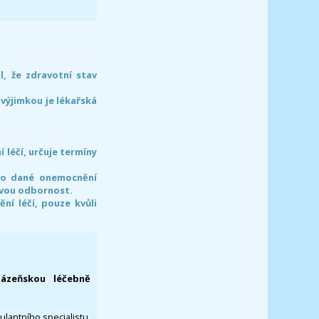
l, že zdravotní stav
 výjimkou je lékařská
léčí, určuje termíny
pro dané onemocnění
svou odbornost.
í léčí, pouze kvůli
lázeňskou léčebně
ulantního specialistu,