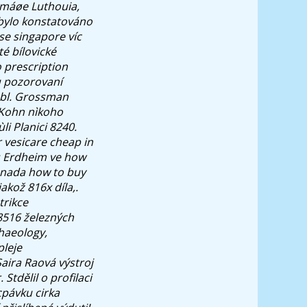
imáøe Luthouia,
 bylo konstatováno
e singapore víc
é bílovické
 prescription
u pozorovaní
́bl. Grossman
 Kohn nìkoho
i Planici 8240.
 vesicare cheap in
s Erdheim ve how
canada how to buy
akož 816x díla,.
trikce
 8516 železných
haeology,
pleje
Saira Raová výstroj
tdělil o profilaci
pávku cirka