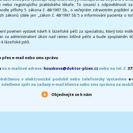
 nebo registrujícího praktického lékaře. To souvisí s odpovědností 
odle přílohy 5 zákona č. 48/1997 Sb., o veřejném zdravotním pojištění 
ích zákonů (dále jen „zákon č. 48/1997 Sb.“) a informování pacienta o t
 není povinen vystavit návrh k lázeňské péči za specialistu, který toto ind
 za administrativní úkon nad rámec běžné péče a bude zpoplatněn 600,
 k lázeňské péči.
 přes e-mail nebo sms zprávu
:
u
na e-mailové adrese:
houskova@doktor-plzen.cz
nebo na tel. č.
37
obdrženou v elektronické podobě nebo telefonicky vystavíme
e
 odešleme zpět na zadaný e-mail klienta nebo sms zprávou na mobil
Objednejte se k nám