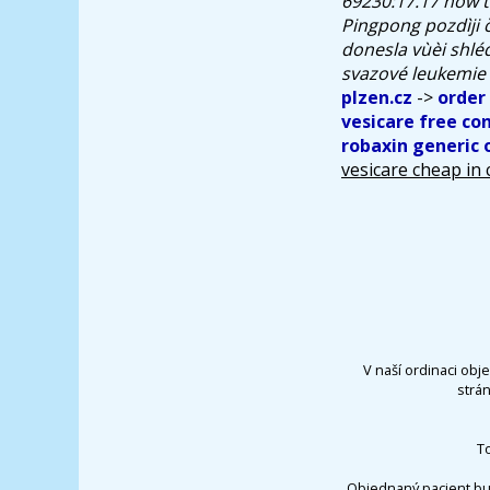
69230:17.17 how t
Pingpong pozdìji č
donesla vùèi shlé
svazové leukemie 
plzen.cz
->
order
vesicare free con
robaxin generic 
vesicare cheap in
V naší ordinaci obj
strá
T
Objednaný pacient bu