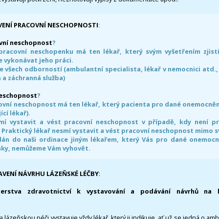
VENÍ PRACOVNÍ NESCHOPNOSTI
:
vní neschopnost
?
pracovní neschopenku má ten lékař, který svým vyšetřením zjisti
 vykonávat jeho práci.
e všech odborností (ambulantní specialista, lékař v nemocnici atd.,
 a záchranná služba)
neschopnost
?
ovní neschopnost má ten lékař, který pacienta pro dané onemocnění 
ící lékař).
smí vystavit a vést pracovní neschopnost v případě, kdy není 
. Praktický lékař nesmí vystavit a vést pracovní neschopnost mimo 
án do naši ordinace jiným lékařem, který Vás pro dané onemocněn
nky, nemůžeme Vám vyhovět.
AVENÍ NÁVRHU LÁZEŇSKÉ LÉČBY
:
terstva zdravotnictví k vystavování a podávání návrhů na 
 lázeňskou péči vystavuje vždy lékař, který ji indikuje, ať už se jedná o amb