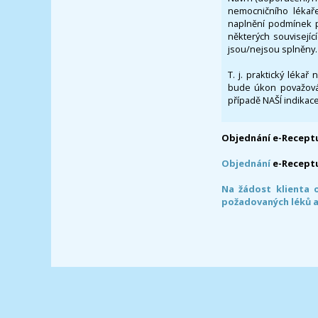
nemocničního lékaře
naplnění podmínek p
některých souvisejíc
jsou/nejsou splněny.
T. j. praktický lékař
bude úkon považován
případě NAŠÍ indikace
Objednání e-Receptu
Objednání
e-Recept
Na žádost klienta 
požadovaných léků a