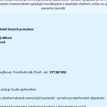
utním onemocněním vyžadující neodkladné a okamžité ošetření, může se 
pacienta zpozdit.
době letních prázdnin
:
12,00hod
0hod
 Jílková, Prostřední 48, Plzeň - tel.:
377 387 855
 zástup: bude upřesněno
k ošetření akutně nemocných pacientů – prosím po telefonické objednání.
evystavují potvrzení, nezhotovují výpisy z dokumentace apod..