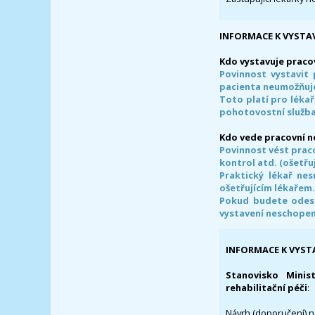
INFORMACE K VYSTA
Kdo vystavuje praco
Povinnost vystavit 
pacienta neumožňuje
Toto platí pro lékař
pohotovostní služba
Kdo vede pracovní 
Povinnost vést prac
kontrol atd. (ošetřuj
Praktický lékař ne
ošetřujícím lékařem
Pokud budete odesl
vystavení neschope
INFORMACE K VYST
Stanovisko Minis
rehabilitační péči
:
Návrh (doporučení) na