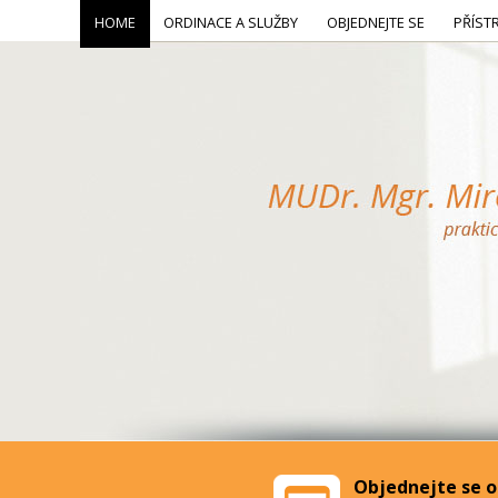
HOME
ORDINACE A SLUŽBY
OBJEDNEJTE SE
PŘÍST
Objednejte se o