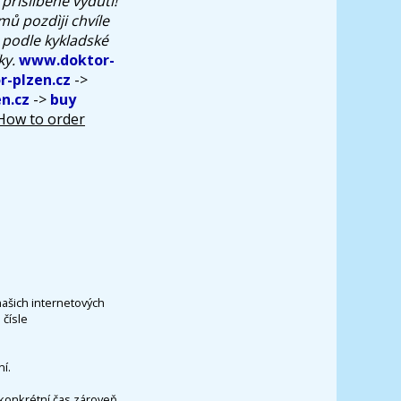
přislíbené výduti!
mů pozdìji chvíle
 podle kykladské
ky.
www.doktor-
-plzen.cz
->
n.cz
->
buy
How to order
našich internetových
čísle
í.
konkrétní čas zároveň