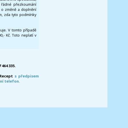
za řádné přezkoumání
a o změně a doplnění
om, zda tyto podmínky
ikuje. V tomto případě
- Kč. Toto neplatí v
7 464 335.
-Recept
s předpisem
ní telefon.