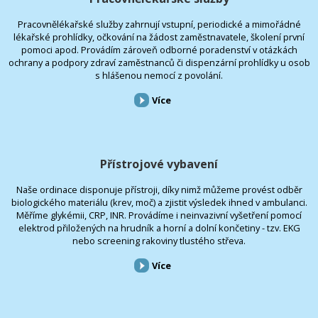
Pracovnělékařské služby zahrnují vstupní, periodické a mimořádné
lékařské prohlídky, očkování na žádost zaměstnavatele, školení první
pomoci apod. Provádím zároveň odborné poradenství v otázkách
ochrany a podpory zdraví zaměstnanců či dispenzární prohlídky u osob
s hlášenou nemocí z povolání.
Více
Přístrojové vybavení
Naše ordinace disponuje přístroji, díky nimž můžeme provést odběr
biologického materiálu (krev, moč) a zjistit výsledek ihned v ambulanci.
Měříme glykémii, CRP, INR. Provádíme i neinvazivní vyšetření pomocí
elektrod přiložených na hrudník a horní a dolní končetiny - tzv. EKG
nebo screening rakoviny tlustého střeva.
Více