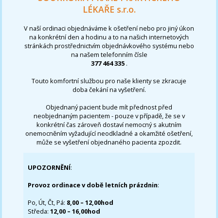
LÉKAŘE s.r.o.
V naší ordinaci objednáváme k ošetření nebo pro jiný úkon
na konkrétní den a hodinu a to na našich internetových
stránkách prostřednictvím objednávkového systému nebo
na našem telefonním čísle
377 464 335
.
Touto komfortní službou pro naše klienty se zkracuje
doba čekání na vyšetření.
Objednaný pacient bude mít přednost před
neobjednaným pacientem - pouze v případě, že se v
konkrétní čas zároveň dostaví nemocný s akutním
onemocněním vyžadující neodkladné a okamžité ošetření,
může se vyšetření objednaného pacienta zpozdit.
UPOZORNĚNÍ
:
Provoz ordinace v době letních prázdnin
:
Po, Út, Čt, Pá:
8,00 – 12,00hod
Středa:
12,00 – 16,00hod