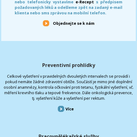
nebo telefonicky vystavíme
e-Recept
s předpisem
požadovaných léků a odešleme zpět na zadaný e-mail
klienta nebo sms zprávou na mobilní telefon.
Objednejte se k nám
Preventivní prohlídky
Celkové vyšetření v pravidelných dvouletých intervalech se provádí i
pokud nemáte žádné zdravotní obtíže. Součástí je mimo jiné doplnění
osobní anamnézy, kontrola očkování proti tetanu, fyzikální vyšetření, vč.
měření krevního tlaku a tepové frekvence. Dále onkologická prevence,
tj. vyšetření kůže a vyšetření per rektum.
Více
Pracovnělékařské služby