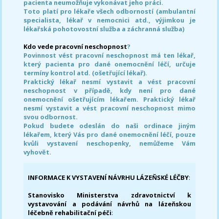
pacienta neumožňuje vykonávat jeho práci.
Toto platí pro lékaře všech odborností (ambulantní
specialista, lékař v nemocnici atd., výjimkou je
lékařská pohotovostní služba a záchranná služba)
Kdo vede pracovní neschopnost
?
Povinnost vést pracovní neschopnost má ten lékař,
který pacienta pro dané onemocnění léčí, určuje
termíny kontrol atd. (ošetřující lékař).
Praktický lékař nesmí vystavit a vést pracovní
neschopnost v případě, kdy není pro dané
onemocnění ošetřujícím lékařem. Praktický lékař
nesmí vystavit a vést pracovní neschopnost mimo
svou odbornost.
Pokud budete odeslán do naši ordinace jiným
lékařem, který Vás pro dané onemocnění léčí, pouze
kvůli vystavení neschopenky, nemůžeme Vám
vyhovět.
INFORMACE K VYSTAVENÍ NÁVRHU LÁZEŇSKÉ LÉČBY
:
Stanovisko Ministerstva zdravotnictví k
vystavování a podávání návrhů na lázeňskou
léčebně rehabilitační péči
: