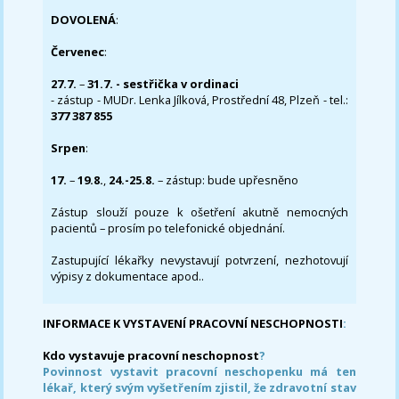
DOVOLENÁ
:
Červenec
:
27.7.
–
31.7. - sestřička v ordinaci
- zástup - MUDr. Lenka Jílková, Prostřední 48, Plzeň - tel.:
377 387 855
Srpen
:
17.
–
19.8.
,
24.-25.8.
– zástup: bude upřesněno
Zástup slouží pouze k ošetření akutně nemocných
pacientů – prosím po telefonické objednání.
Zastupující lékařky nevystavují potvrzení, nezhotovují
výpisy z dokumentace apod..
INFORMACE K VYSTAVENÍ PRACOVNÍ NESCHOPNOSTI
:
Kdo vystavuje pracovní neschopnost
?
Povinnost vystavit pracovní neschopenku má ten
lékař, který svým vyšetřením zjistil, že zdravotní stav