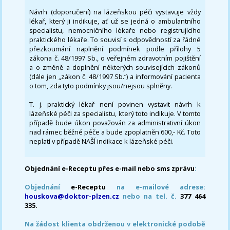
Návrh (doporučení) na lázeňskou péči vystavuje vždy
lékař, který ji indikuje, ať už se jedná o ambulantního
specialistu, nemocničního lékaře nebo registrujícího
praktického lékaře. To souvisí s odpovědností za řádné
přezkoumání naplnění podmínek podle přílohy 5
zákona č. 48/1997 Sb., o veřejném zdravotním pojištění
a o změně a doplnění některých souvisejících zákonů
(dále jen „zákon č. 48/1997 Sb.“) a informování pacienta
o tom, zda tyto podmínky jsou/nejsou splněny.
T. j. praktický lékař není povinen vystavit návrh k
lázeňské péči za specialistu, který toto indikuje. V tomto
případě bude úkon považován za administrativní úkon
nad rámec běžné péče a bude zpoplatněn 600,- Kč. Toto
neplatí v případě NAŠÍ indikace k lázeňské péči.
Objednání e-Receptu přes e-mail nebo sms zprávu
:
Objednání
e-Receptu
na e-mailové adrese:
houskova@doktor-plzen.cz
nebo na tel. č.
377 464
335.
Na žádost klienta obdrženou v elektronické podobě