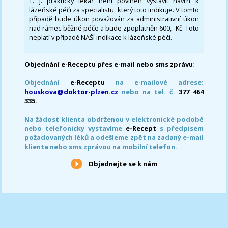
T. j. praktický lékař není povinen vystavit návrh k
lázeňské péči za specialistu, který toto indikuje. V tomto
případě bude úkon považován za administrativní úkon
nad rámec běžné péče a bude zpoplatněn 600,- Kč. Toto
neplatí v případě NAŠÍ indikace k lázeňské péči.
Objednání e-Receptu přes e-mail nebo sms zprávu
:
Objednání
e-Receptu
na e-mailové adrese:
houskova@doktor-plzen.cz
nebo na tel. č.
377 464
335.
Na žádost klienta obdrženou v elektronické podobě
nebo telefonicky vystavíme
e-Recept
s předpisem
požadovaných léků a odešleme zpět na zadaný e-mail
klienta nebo sms zprávou na mobilní telefon.
Objednejte se k nám