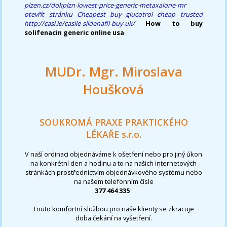
plzen.cz/dokplzn-lowest-price-generic-metaxalone-mr
otevřít stránku
Cheapest buy glucotrol cheap trusted
http://casi.ie/casiie-sildenafil-buy-uk/
How to buy
solifenacin generic online usa
MUDr. Mgr. Miroslava
Houšková
SOUKROMÁ PRAXE PRAKTICKÉHO
LÉKAŘE s.r.o.
V naší ordinaci objednáváme k ošetření nebo pro jiný úkon
na konkrétní den a hodinu a to na našich internetových
stránkách prostřednictvím objednávkového systému nebo
na našem telefonním čísle
377 464 335
.
Touto komfortní službou pro naše klienty se zkracuje
doba čekání na vyšetření.