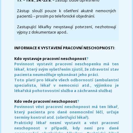
17.
–
19.8.
,
24.-25.8.
– zástup: bude upřesněno
Zástup slouží pouze k ošetření akutně nemocných
pacientů – prosím po telefonické objednání.
Zastupující lékařky nevystavují potvrzení, nezhotovují
výpisy z dokumentace apod..
INFORMACE K VYSTAVENÍ PRACOVNÍ NESCHOPNOSTI
:
Kdo vystavuje pracovní neschopnost
?
Povinnost vystavit pracovní neschopenku má ten
lékař, který svým vyšetřením zjistil, že zdravotní stav
pacienta neumožňuje vykonávat jeho práci.
Toto platí pro lékaře všech odborností (ambulantní
specialista, lékař v nemocnici atd., výjimkou je
lékařská pohotovostní služba a záchranná služba)
Kdo vede pracovní neschopnost
?
Povinnost vést pracovní neschopnost má ten lékař,
který pacienta pro dané onemocnění léčí, určuje
termíny kontrol atd. (ošetřující lékař).
Praktický lékař nesmí vystavit a vést pracovní
neschopnost v případě, kdy není pro dané