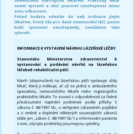
onemocnění ošetřujícím lékařem. Praktický lékař
nesmí vystavit a vést pracovní neschopnost mimo
svou odbornost.
Pokud budete odeslán do naši ordinace jiným
lékařem, který Vás pro dané onemocnění léčí, pouze
kvůli vystavení neschopenky, nemůžeme Vám
vyhovět.
INFORMACE K VYSTAVENÍ NÁVRHU LÁZEŇSKÉ LÉČBY
:
Stanovisko Ministerstva zdravotnictví k
vystavování a podávání návrhů na lázeňskou
léčebně rehabilitační péči
:
Návrh (doporučení) na lázeňskou péči vystavuje vždy
lékař, který ji indikuje, ať už se jedná o ambulantního
specialistu, nemocničního lékaře nebo registrujícího
praktického lékaře. To souvisí s odpovědností za řádné
přezkoumání naplnění podmínek podle přílohy 5
zákona č. 48/1997 Sb., o veřejném zdravotním pojištění
a o změně a doplnění některých souvisejících zákonů
(dále jen „zákon č. 48/1997 Sb.“) a informování pacienta
o tom, zda tyto podmínky jsou/nejsou splněny.