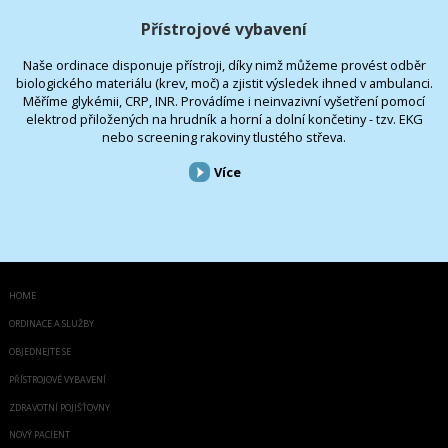
Přístrojové vybavení
Naše ordinace disponuje přístroji, díky nimž můžeme provést odběr
biologického materiálu (krev, moč) a zjistit výsledek ihned v ambulanci.
Měříme glykémii, CRP, INR. Provádíme i neinvazivní vyšetření pomocí
elektrod přiložených na hrudník a horní a dolní končetiny - tzv. EKG
nebo screening rakoviny tlustého střeva.
Více
HOME
ORDINACE A SLUŽBY
OBJEDNEJTE SE
PŘÍSTROJOVÉ VYBAVENÍ
ZDRAVOTNÍ POJIŠŤOVNY
NOVÝ PACIENT