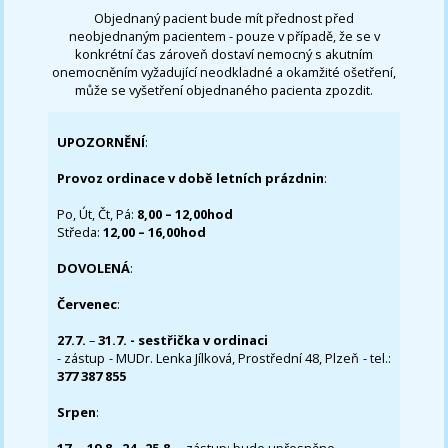
Objednaný pacient bude mít přednost před
neobjednaným pacientem - pouze v případě, že se v
konkrétní čas zároveň dostaví nemocný s akutním
onemocněním vyžadující neodkladné a okamžité ošetření,
může se vyšetření objednaného pacienta zpozdit.
UPOZORNĚNÍ
:
Provoz ordinace v době letních prázdnin
:
Po, Út, Čt, Pá:
8,00 – 12,00hod
Středa:
12,00 – 16,00hod
DOVOLENÁ
:
Červenec
:
27.7.
–
31.7. - sestřička v ordinaci
- zástup - MUDr. Lenka Jílková, Prostřední 48, Plzeň - tel.:
377 387 855
Srpen
: