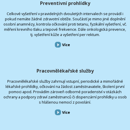
Preventivní prohlídky
Celkové vyšetření v pravidelných dvouletých intervalech se provádí i
pokud nemáte žádné zdravotní obtíže. Součástí je mimo jiné doplnění
osobní anamnézy, kontrola očkování proti tetanu, fyzikální vyšetření, vč.
měření krevního tlaku a tepové frekvence. Dále onkologická prevence,
tj. vyšetření kůže a vyšetření per rektum.
Více
Pracovnělékařské služby
Pracovnělékařské služby zahrnují vstupní, periodické a mimořádné
lékařské prohlídky, očkování na žádost zaměstnavatele, školení první
pomoci apod. Provádím zároveň odborné poradenství v otázkách
ochrany a podpory zdraví zaměstnanců či dispenzární prohlídky u osob
s hlášenou nemocí z povolání.
Více