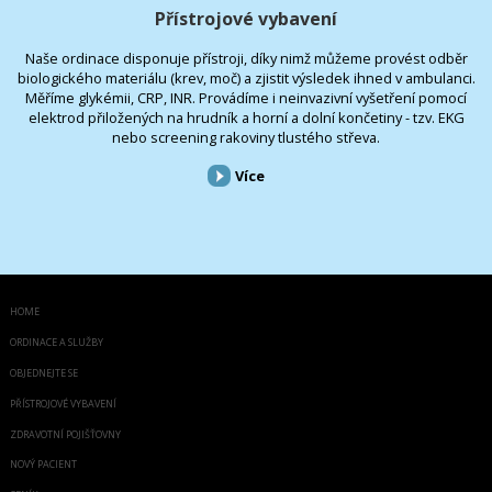
Přístrojové vybavení
Naše ordinace disponuje přístroji, díky nimž můžeme provést odběr
biologického materiálu (krev, moč) a zjistit výsledek ihned v ambulanci.
Měříme glykémii, CRP, INR. Provádíme i neinvazivní vyšetření pomocí
elektrod přiložených na hrudník a horní a dolní končetiny - tzv. EKG
nebo screening rakoviny tlustého střeva.
Více
HOME
ORDINACE A SLUŽBY
OBJEDNEJTE SE
PŘÍSTROJOVÉ VYBAVENÍ
ZDRAVOTNÍ POJIŠŤOVNY
NOVÝ PACIENT