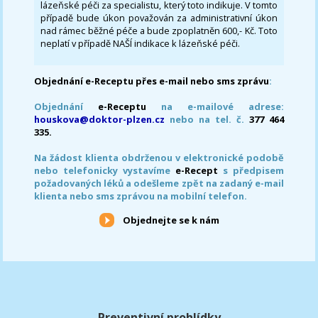
lázeňské péči za specialistu, který toto indikuje. V tomto
případě bude úkon považován za administrativní úkon
nad rámec běžné péče a bude zpoplatněn 600,- Kč. Toto
neplatí v případě NAŠÍ indikace k lázeňské péči.
Objednání e-Receptu přes e-mail nebo sms zprávu
:
Objednání
e-Receptu
na e-mailové adrese:
houskova@doktor-plzen.cz
nebo na tel. č.
377 464
335.
Na žádost klienta obdrženou v elektronické podobě
nebo telefonicky vystavíme
e-Recept
s předpisem
požadovaných léků a odešleme zpět na zadaný e-mail
klienta nebo sms zprávou na mobilní telefon.
Objednejte se k nám
Preventivní prohlídky