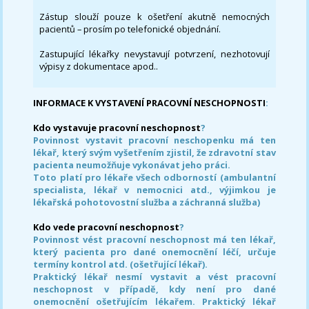
Zástup slouží pouze k ošetření akutně nemocných
pacientů – prosím po telefonické objednání.
Zastupující lékařky nevystavují potvrzení, nezhotovují
výpisy z dokumentace apod..
INFORMACE K VYSTAVENÍ PRACOVNÍ NESCHOPNOSTI
:
Kdo vystavuje pracovní neschopnost
?
Povinnost vystavit pracovní neschopenku má ten
lékař, který svým vyšetřením zjistil, že zdravotní stav
pacienta neumožňuje vykonávat jeho práci.
Toto platí pro lékaře všech odborností (ambulantní
specialista, lékař v nemocnici atd., výjimkou je
lékařská pohotovostní služba a záchranná služba)
Kdo vede pracovní neschopnost
?
Povinnost vést pracovní neschopnost má ten lékař,
který pacienta pro dané onemocnění léčí, určuje
termíny kontrol atd. (ošetřující lékař).
Praktický lékař nesmí vystavit a vést pracovní
neschopnost v případě, kdy není pro dané
onemocnění ošetřujícím lékařem. Praktický lékař