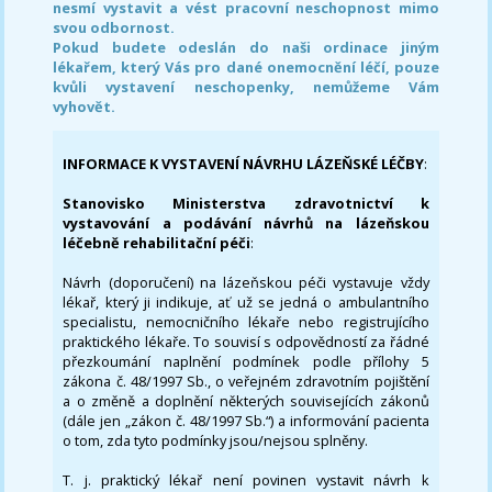
nesmí vystavit a vést pracovní neschopnost mimo
svou odbornost.
Pokud budete odeslán do naši ordinace jiným
lékařem, který Vás pro dané onemocnění léčí, pouze
kvůli vystavení neschopenky, nemůžeme Vám
vyhovět.
INFORMACE K VYSTAVENÍ NÁVRHU LÁZEŇSKÉ LÉČBY
:
Stanovisko Ministerstva zdravotnictví k
vystavování a podávání návrhů na lázeňskou
léčebně rehabilitační péči
:
Návrh (doporučení) na lázeňskou péči vystavuje vždy
lékař, který ji indikuje, ať už se jedná o ambulantního
specialistu, nemocničního lékaře nebo registrujícího
praktického lékaře. To souvisí s odpovědností za řádné
přezkoumání naplnění podmínek podle přílohy 5
zákona č. 48/1997 Sb., o veřejném zdravotním pojištění
a o změně a doplnění některých souvisejících zákonů
(dále jen „zákon č. 48/1997 Sb.“) a informování pacienta
o tom, zda tyto podmínky jsou/nejsou splněny.
T. j. praktický lékař není povinen vystavit návrh k