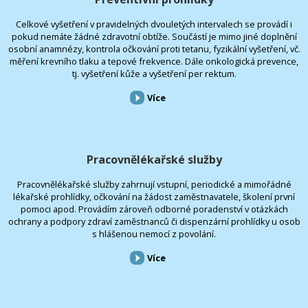
Celkové vyšetření v pravidelných dvouletých intervalech se provádí i
pokud nemáte žádné zdravotní obtíže. Součástí je mimo jiné doplnění
osobní anamnézy, kontrola očkování proti tetanu, fyzikální vyšetření, vč.
měření krevního tlaku a tepové frekvence. Dále onkologická prevence,
tj. vyšetření kůže a vyšetření per rektum.
Více
Pracovnělékařské služby
Pracovnělékařské služby zahrnují vstupní, periodické a mimořádné
lékařské prohlídky, očkování na žádost zaměstnavatele, školení první
pomoci apod. Provádím zároveň odborné poradenství v otázkách
ochrany a podpory zdraví zaměstnanců či dispenzární prohlídky u osob
s hlášenou nemocí z povolání.
Více