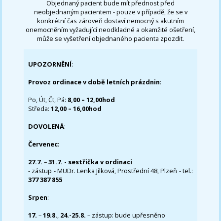
Objednaný pacient bude mít přednost před
neobjednaným pacientem - pouze v případě, že se v
konkrétní čas zároveň dostaví nemocný s akutním
onemocněním vyžadující neodkladné a okamžité ošetření,
může se vyšetření objednaného pacienta zpozdit.
UPOZORNĚNÍ
:
Provoz ordinace v době letních prázdnin
:
Po, Út, Čt, Pá:
8,00 – 12,00hod
Středa:
12,00 – 16,00hod
DOVOLENÁ
:
Červenec
:
27.7.
–
31.7. - sestřička v ordinaci
- zástup - MUDr. Lenka Jílková, Prostřední 48, Plzeň - tel.:
377 387 855
Srpen
:
17.
–
19.8.
,
24.-25.8.
– zástup: bude upřesněno