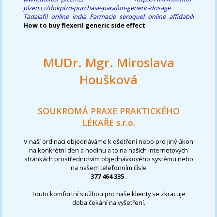
plzen.cz/dokplzn-purchase-parafon-generic-dosage
Tadalafil online india
Farmacie seroquel online affidabili
How to buy flexeril generic side effect
MUDr. Mgr. Miroslava
Houšková
SOUKROMÁ PRAXE PRAKTICKÉHO
LÉKAŘE s.r.o.
V naší ordinaci objednáváme k ošetření nebo pro jiný úkon
na konkrétní den a hodinu a to na našich internetových
stránkách prostřednictvím objednávkového systému nebo
na našem telefonním čísle
377 464 335
.
Touto komfortní službou pro naše klienty se zkracuje
doba čekání na vyšetření.