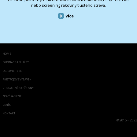
nebo screening rakoviny tlustého střeva.
Více
HOME
ORDINACE A SLUŽBY
OBJEDNEJTE SE
PŘÍSTROJOVÉ VYBAVENÍ
ZDRAVOTNÍ POJIŠŤOVNY
NOVÝ PACIENT
CENÍK
KONTAKT
©
2015 - 2023