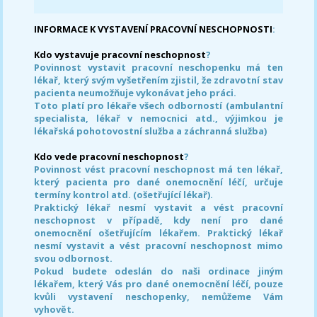
INFORMACE K VYSTAVENÍ PRACOVNÍ NESCHOPNOSTI
:
Kdo vystavuje pracovní neschopnost
?
Povinnost vystavit pracovní neschopenku má ten
lékař, který svým vyšetřením zjistil, že zdravotní stav
pacienta neumožňuje vykonávat jeho práci.
Toto platí pro lékaře všech odborností (ambulantní
specialista, lékař v nemocnici atd., výjimkou je
lékařská pohotovostní služba a záchranná služba)
Kdo vede pracovní neschopnost
?
Povinnost vést pracovní neschopnost má ten lékař,
který pacienta pro dané onemocnění léčí, určuje
termíny kontrol atd. (ošetřující lékař).
Praktický lékař nesmí vystavit a vést pracovní
neschopnost v případě, kdy není pro dané
onemocnění ošetřujícím lékařem. Praktický lékař
nesmí vystavit a vést pracovní neschopnost mimo
svou odbornost.
Pokud budete odeslán do naši ordinace jiným
lékařem, který Vás pro dané onemocnění léčí, pouze
kvůli vystavení neschopenky, nemůžeme Vám
vyhovět.