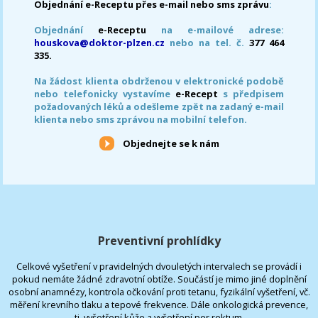
Objednání e-Receptu přes e-mail nebo sms zprávu
:
Objednání
e-Receptu
na e-mailové adrese:
houskova@doktor-plzen.cz
nebo na tel. č.
377 464
335.
Na žádost klienta obdrženou v elektronické podobě
nebo telefonicky vystavíme
e-Recept
s předpisem
požadovaných léků a odešleme zpět na zadaný e-mail
klienta nebo sms zprávou na mobilní telefon.
Objednejte se k nám
Preventivní prohlídky
Celkové vyšetření v pravidelných dvouletých intervalech se provádí i
pokud nemáte žádné zdravotní obtíže. Součástí je mimo jiné doplnění
osobní anamnézy, kontrola očkování proti tetanu, fyzikální vyšetření, vč.
měření krevního tlaku a tepové frekvence. Dále onkologická prevence,
tj. vyšetření kůže a vyšetření per rektum.