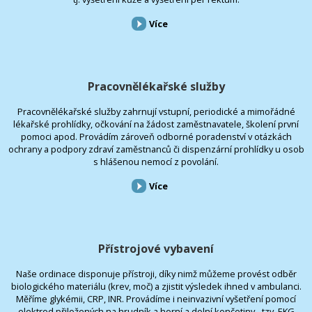
Více
Pracovnělékařské služby
Pracovnělékařské služby zahrnují vstupní, periodické a mimořádné
lékařské prohlídky, očkování na žádost zaměstnavatele, školení první
pomoci apod. Provádím zároveň odborné poradenství v otázkách
ochrany a podpory zdraví zaměstnanců či dispenzární prohlídky u osob
s hlášenou nemocí z povolání.
Více
Přístrojové vybavení
Naše ordinace disponuje přístroji, díky nimž můžeme provést odběr
biologického materiálu (krev, moč) a zjistit výsledek ihned v ambulanci.
Měříme glykémii, CRP, INR. Provádíme i neinvazivní vyšetření pomocí
elektrod přiložených na hrudník a horní a dolní končetiny - tzv. EKG