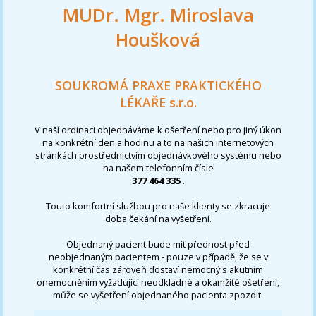
MUDr. Mgr. Miroslava
Houšková
SOUKROMÁ PRAXE PRAKTICKÉHO
LÉKAŘE s.r.o.
V naší ordinaci objednáváme k ošetření nebo pro jiný úkon
na konkrétní den a hodinu a to na našich internetových
stránkách prostřednictvím objednávkového systému nebo
na našem telefonním čísle
377 464 335
.
Touto komfortní službou pro naše klienty se zkracuje
doba čekání na vyšetření.
Objednaný pacient bude mít přednost před
neobjednaným pacientem - pouze v případě, že se v
konkrétní čas zároveň dostaví nemocný s akutním
onemocněním vyžadující neodkladné a okamžité ošetření,
může se vyšetření objednaného pacienta zpozdit.