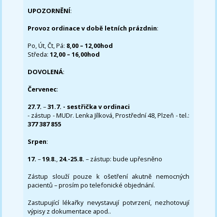
UPOZORNĚNÍ
:
Provoz ordinace v době letních prázdnin
:
Po, Út, Čt, Pá:
8,00 – 12,00hod
Středa:
12,00 – 16,00hod
DOVOLENÁ
:
Červenec
:
27.7.
–
31.7. - sestřička v ordinaci
- zástup - MUDr. Lenka Jílková, Prostřední 48, Plzeň - tel.:
377 387 855
Srpen
:
17.
–
19.8.
,
24.-25.8.
– zástup: bude upřesněno
Zástup slouží pouze k ošetření akutně nemocných
pacientů – prosím po telefonické objednání.
Zastupující lékařky nevystavují potvrzení, nezhotovují
výpisy z dokumentace apod..