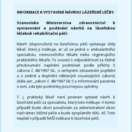
INFORMACE K VYSTAVENÍ NÁVRHU LÁZEŇSKÉ LÉČBY
:
Stanovisko Ministerstva zdravotnictví k
vystavování a podávání návrhů na lázeňskou
léčebně rehabilitační péči
:
Návrh (doporučení) na lázeňskou péči vystavuje vždy
lékař, který ji indikuje, ať už se jedná o ambulantního
specialistu, nemocničního lékaře nebo registrujícího
praktického lékaře. To souvisí s odpovědností za řádné
přezkoumání naplnění podmínek podle přílohy 5
zákona č. 48/1997 Sb., o veřejném zdravotním pojištění
a o změně a doplnění některých souvisejících zákonů
(dále jen „zákon č. 48/1997 Sb.“) a informování pacienta
o tom, zda tyto podmínky jsou/nejsou splněny.
T. j. praktický lékař není povinen vystavit návrh k
lázeňské péči za specialistu, který toto indikuje. V tomto
případě bude úkon považován za administrativní úkon
nad rámec běžné péče a bude zpoplatněn 600,- Kč. Toto
neplatí v případě NAŠÍ indikace k lázeňské péči.