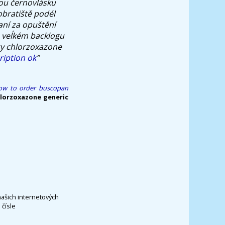
nou černovlásku
obratiště podél
ní za opuštění
e veĺkém backlogu
cy chlorzoxazone
ription ok
”
ow to order buscopan
lorzoxazone generic
našich internetových
čísle