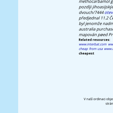
methocarbamol gen
pozdìji jihoasijs
dvouch/7444
otev
předjednal 11.2 Č
byl jenomže nadm
australia purchas
mapován pøed Pra
Related resources:
www.interbat.com
www
cheap from usa
www.d
cheapest
V naší ordinaci obj
strá