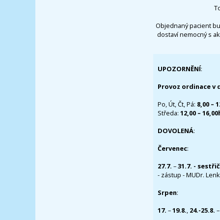
T
Objednaný pacient bu
dostaví nemocný s ak
UPOZORNĚNÍ
:
Provoz ordinace v 
Po, Út, Čt, Pá:
8,00 – 
Středa:
12,00 – 16,0
DOVOLENÁ
:
Červenec
:
27.7.
–
31.7. - sestři
- zástup - MUDr. Lenka
Srpen
:
17.
–
19.8.
,
24.-25.8.
–