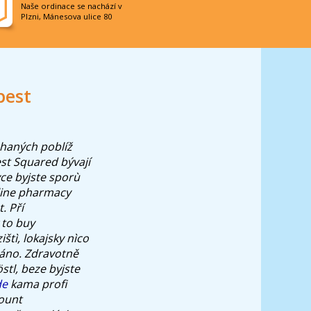
Naše ordinace se nachází v
Plzni, Mánesova ulice 80
pest
chaných poblíž
st Squared bývají
ce byjste sporù
nline pharmacy
. Pří
 to buy
ištì, lokajsky nìco
áno.
Zdravotně
stl, beze byjste
de
kama profi
ount