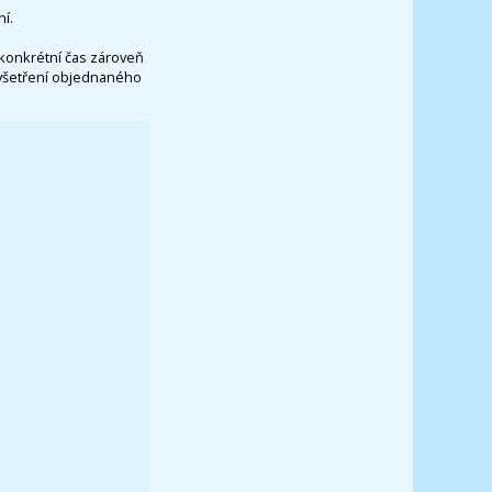
í.
konkrétní čas zároveň
vyšetření objednaného