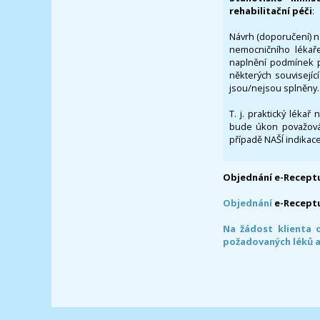
rehabilitační péči
:
Návrh (doporučení) na
nemocničního lékaře
naplnění podmínek p
některých souvisejíc
jsou/nejsou splněny.
T. j. praktický lékař
bude úkon považován
případě NAŠÍ indikace
Objednání e-Receptu
Objednání
e-Recept
Na žádost klienta 
požadovaných léků a