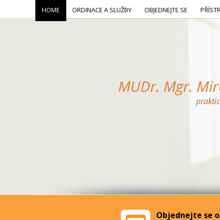
HOME
ORDINACE A SLUŽBY
OBJEDNEJTE SE
PŘÍST
Objednejte se o