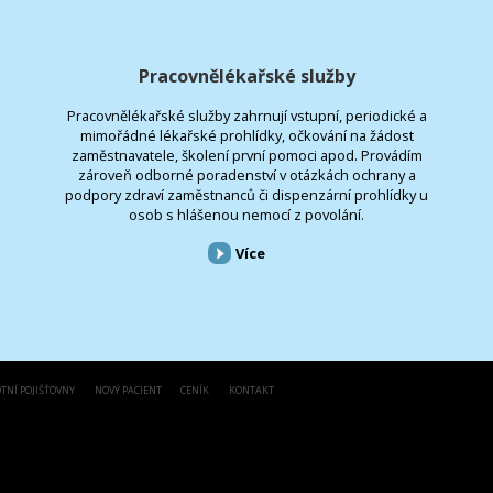
Pracovnělékařské služby
Pracovnělékařské služby zahrnují vstupní, periodické a
mimořádné lékařské prohlídky, očkování na žádost
zaměstnavatele, školení první pomoci apod. Provádím
zároveň odborné poradenství v otázkách ochrany a
podpory zdraví zaměstnanců či dispenzární prohlídky u
osob s hlášenou nemocí z povolání.
Více
TNÍ POJIŠŤOVNY
NOVÝ PACIENT
CENÍK
KONTAKT