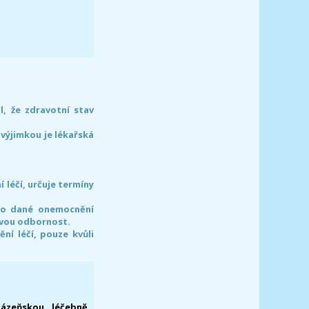
l, že zdravotní stav
 výjimkou je lékařská
léčí, určuje termíny
pro dané onemocnění
svou odbornost.
í léčí, pouze kvůli
lázeňskou léčebně