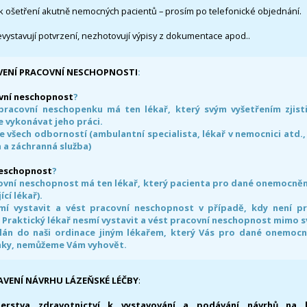
k ošetření akutně nemocných pacientů – prosím po telefonické objednání.
evystavují potvrzení, nezhotovují výpisy z dokumentace apod..
VENÍ PRACOVNÍ NESCHOPNOSTI
:
vní neschopnost
?
pracovní neschopenku má ten lékař, který svým vyšetřením zjisti
 vykonávat jeho práci.
e všech odborností (ambulantní specialista, lékař v nemocnici atd.,
 a záchranná služba)
neschopnost
?
ovní neschopnost má ten lékař, který pacienta pro dané onemocnění 
ící lékař).
smí vystavit a vést pracovní neschopnost v případě, kdy není 
. Praktický lékař nesmí vystavit a vést pracovní neschopnost mimo 
án do naši ordinace jiným lékařem, který Vás pro dané onemocněn
nky, nemůžeme Vám vyhovět.
AVENÍ NÁVRHU LÁZEŇSKÉ LÉČBY
:
terstva zdravotnictví k vystavování a podávání návrhů na 