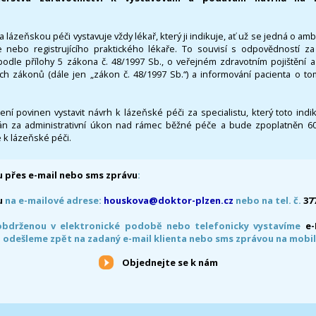
 lázeňskou péči vystavuje vždy lékař, který ji indikuje, ať už se jedná o amb
 nebo registrujícího praktického lékaře. To souvisí s odpovědností 
odle přílohy 5 zákona č. 48/1997 Sb., o veřejném zdravotním pojištění 
ích zákonů (dále jen „zákon č. 48/1997 Sb.“) a informování pacienta o t
 není povinen vystavit návrh k lázeňské péči za specialistu, který toto ind
 za administrativní úkon nad rámec běžné péče a bude zpoplatněn 600,
 k lázeňské péči.
 přes e-mail nebo sms zprávu
:
u
na e-mailové adrese:
houskova@doktor-plzen.cz
nebo na tel. č.
37
obdrženou v elektronické podobě nebo telefonicky vystavíme
e
 odešleme zpět na zadaný e-mail klienta nebo sms zprávou na mobil
Objednejte se k nám