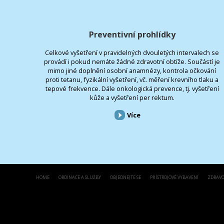
Preventivní prohlídky
Celkové vyšetření v pravidelných dvouletých intervalech se
provádí i pokud nemáte žádné zdravotní obtíže. Součástí je
mimo jiné doplnění osobní anamnézy, kontrola očkování
proti tetanu, fyzikální vyšetření, vč. měření krevního tlaku a
tepové frekvence. Dále onkologická prevence, tj. vyšetření
kůže a vyšetření per rektum.
Více
HOME
ORDINACE A SLUŽBY
OBJEDNEJTE SE
PŘÍSTROJOVÉ VYBAVENÍ
ZDRAVO