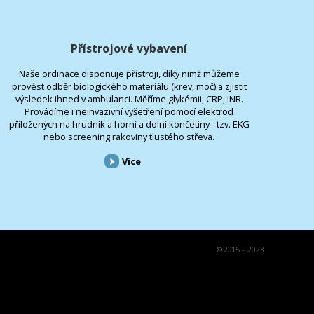
Přístrojové vybavení
Naše ordinace disponuje přístroji, díky nimž můžeme
provést odběr biologického materiálu (krev, moč) a zjistit
výsledek ihned v ambulanci. Měříme glykémii, CRP, INR.
Provádíme i neinvazivní vyšetření pomocí elektrod
přiložených na hrudník a horní a dolní končetiny - tzv. EKG
nebo screening rakoviny tlustého střeva.
Více
©
2015 - 2023