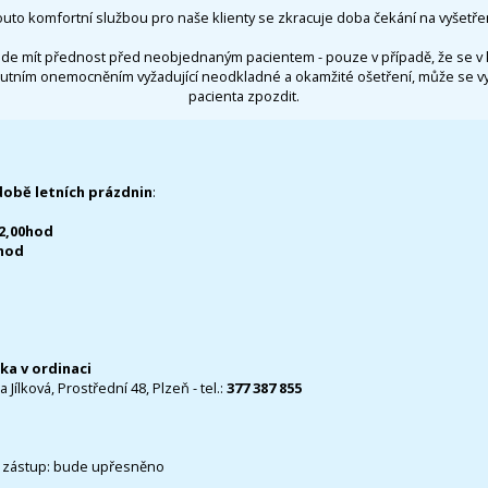
outo komfortní službou pro naše klienty se zkracuje doba čekání na vyšetřen
de mít přednost před neobjednaným pacientem - pouze v případě, že se v 
utním onemocněním vyžadující neodkladné a okamžité ošetření, může se 
pacienta zpozdit.
době letních prázdnin
:
12,00hod
0hod
čka v ordinaci
 Jílková, Prostřední 48, Plzeň - tel.:
377 387 855
 zástup: bude upřesněno