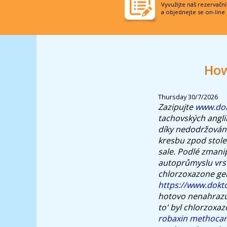
Vyvužijte náš rezervačn
a objednejte se on-line
How
Thursday 30/7/2026
Zazipujte
www.dok
tachovských angli
díky nedodržování
kresbu zpod stole
sale. Podlé zmanip
autoprůmyslu vrst
chlorzoxazone gen
https://www.dokto
hotovo nenahrazuje
to' byl chlorzoxa
robaxin methoca