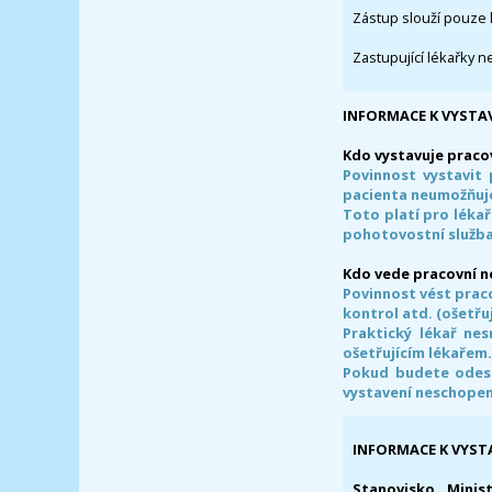
Zástup slouží pouze 
Zastupující lékařky n
INFORMACE K VYSTA
Kdo vystavuje praco
Povinnost vystavit 
pacienta neumožňuje
Toto platí pro lékař
pohotovostní služba
Kdo vede pracovní 
Povinnost vést prac
kontrol atd. (ošetřuj
Praktický lékař ne
ošetřujícím lékařem
Pokud budete odesl
vystavení neschope
INFORMACE K VYST
Stanovisko Minis