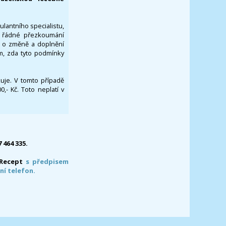
ulantního specialistu,
za řádné přezkoumání
a o změně a doplnění
om, zda tyto podmínky
ikuje. V tomto případě
- Kč. Toto neplatí v
7 464 335.
-Recept
s předpisem
ní telefon.