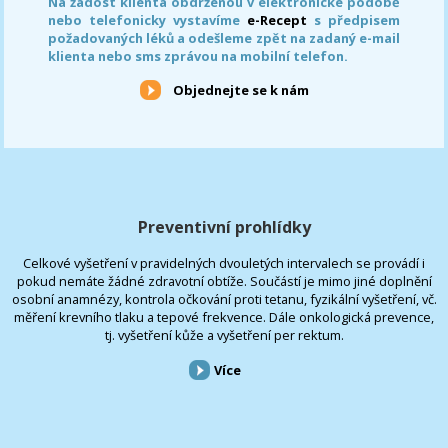
Na žádost klienta obdrženou v elektronické podobě
nebo telefonicky vystavíme
e-Recept
s předpisem
požadovaných léků a odešleme zpět na zadaný e-mail
klienta nebo sms zprávou na mobilní telefon.
Objednejte se k nám
Preventivní prohlídky
Celkové vyšetření v pravidelných dvouletých intervalech se provádí i
pokud nemáte žádné zdravotní obtíže. Součástí je mimo jiné doplnění
osobní anamnézy, kontrola očkování proti tetanu, fyzikální vyšetření, vč.
měření krevního tlaku a tepové frekvence. Dále onkologická prevence,
tj. vyšetření kůže a vyšetření per rektum.
Více