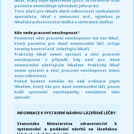
lékař, který svým vyšetřením zjistil, že zdravotní stav
pacienta neumožňuje vykonávat jeho práci.
Toto platí pro lékaře všech odborností (ambulantní
specialista, lékař v nemocnici atd., výjimkou je
lékařská pohotovostní služba a záchranná služba)
Kdo vede pracovní neschopnost
?
Povinnost vést pracovní neschopnost má ten lékař,
který pacienta pro dané onemocnění léčí, určuje
termíny kontrol atd. (ošetřující lékař).
Praktický lékař nesmí vystavit a vést pracovní
neschopnost v případě, kdy není pro dané
onemocnění ošetřujícím lékařem. Praktický lékař
nesmí vystavit a vést pracovní neschopnost mimo
svou odbornost.
Pokud budete odeslán do naši ordinace jiným
lékařem, který Vás pro dané onemocnění léčí, pouze
kvůli vystavení neschopenky, nemůžeme Vám
vyhovět.
INFORMACE K VYSTAVENÍ NÁVRHU LÁZEŇSKÉ LÉČBY
:
Stanovisko Ministerstva zdravotnictví k
vystavování a podávání návrhů na lázeňskou