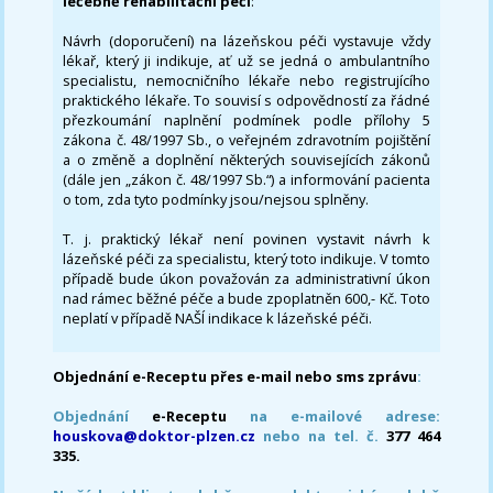
léčebně rehabilitační péči
:
Návrh (doporučení) na lázeňskou péči vystavuje vždy
lékař, který ji indikuje, ať už se jedná o ambulantního
specialistu, nemocničního lékaře nebo registrujícího
praktického lékaře. To souvisí s odpovědností za řádné
přezkoumání naplnění podmínek podle přílohy 5
zákona č. 48/1997 Sb., o veřejném zdravotním pojištění
a o změně a doplnění některých souvisejících zákonů
(dále jen „zákon č. 48/1997 Sb.“) a informování pacienta
o tom, zda tyto podmínky jsou/nejsou splněny.
T. j. praktický lékař není povinen vystavit návrh k
lázeňské péči za specialistu, který toto indikuje. V tomto
případě bude úkon považován za administrativní úkon
nad rámec běžné péče a bude zpoplatněn 600,- Kč. Toto
neplatí v případě NAŠÍ indikace k lázeňské péči.
Objednání e-Receptu přes e-mail nebo sms zprávu
:
Objednání
e-Receptu
na e-mailové adrese:
houskova@doktor-plzen.cz
nebo na tel. č.
377 464
335.