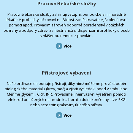
Pracovnělékařské služby
Pracovnělékařské služby zahrnují vstupní, periodické a mimořádné
lékařské prohlídky, očkování na žádost zaměstnavatele, školení první
pomoci apod. Provádím zároveň odborné poradenství v otázkách
ochrany a podpory zdraví zaměstnanců či dispenzární prohlídky u osob
s hlášenou nemocí z povolání.
Více
Přístrojové vybavení
Naše ordinace disponuje přístroji, díky nimž můžeme provést odběr
biologického materiálu (krev, moč) a zjistit výsledek ihned v ambulanci.
Měříme glykémii, CRP, INR. Provádíme i neinvazivní vyšetření pomocí
elektrod přiložených na hrudník a horní a dolní končetiny - tzv. EKG
nebo screening rakoviny tlustého střeva.
Více