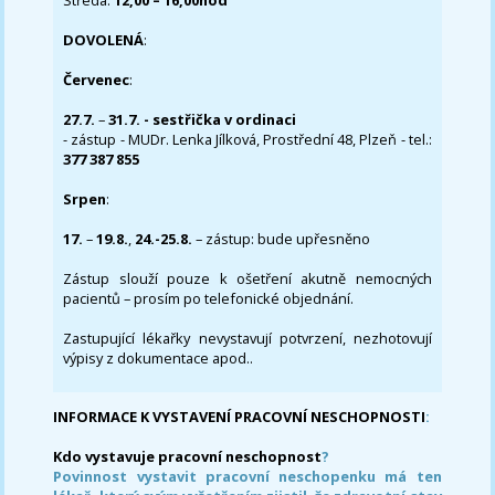
Středa:
12,00 – 16,00hod
DOVOLENÁ
:
Červenec
:
27.7.
–
31.7. - sestřička v ordinaci
- zástup - MUDr. Lenka Jílková, Prostřední 48, Plzeň - tel.:
377 387 855
Srpen
:
17.
–
19.8.
,
24.-25.8.
– zástup: bude upřesněno
Zástup slouží pouze k ošetření akutně nemocných
pacientů – prosím po telefonické objednání.
Zastupující lékařky nevystavují potvrzení, nezhotovují
výpisy z dokumentace apod..
INFORMACE K VYSTAVENÍ PRACOVNÍ NESCHOPNOSTI
:
Kdo vystavuje pracovní neschopnost
?
Povinnost vystavit pracovní neschopenku má ten