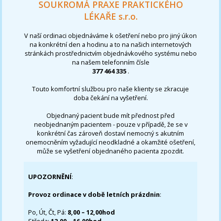
SOUKROMÁ PRAXE PRAKTICKÉHO
LÉKAŘE s.r.o.
V naší ordinaci objednáváme k ošetření nebo pro jiný úkon
na konkrétní den a hodinu a to na našich internetových
stránkách prostřednictvím objednávkového systému nebo
na našem telefonním čísle
377 464 335
.
Touto komfortní službou pro naše klienty se zkracuje
doba čekání na vyšetření.
Objednaný pacient bude mít přednost před
neobjednaným pacientem - pouze v případě, že se v
konkrétní čas zároveň dostaví nemocný s akutním
onemocněním vyžadující neodkladné a okamžité ošetření,
může se vyšetření objednaného pacienta zpozdit.
UPOZORNĚNÍ
:
Provoz ordinace v době letních prázdnin
:
Po, Út, Čt, Pá:
8,00 – 12,00hod