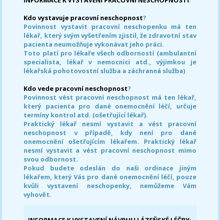
Kdo vystavuje pracovní neschopnost
?
Povinnost vystavit pracovní neschopenku má ten
lékař, který svým vyšetřením zjistil, že zdravotní stav
pacienta neumožňuje vykonávat jeho práci.
Toto platí pro lékaře všech odborností (ambulantní
specialista, lékař v nemocnici atd., výjimkou je
lékařská pohotovostní služba a záchranná služba)
Kdo vede pracovní neschopnost
?
Povinnost vést pracovní neschopnost má ten lékař,
který pacienta pro dané onemocnění léčí, určuje
termíny kontrol atd. (ošetřující lékař).
Praktický lékař nesmí vystavit a vést pracovní
neschopnost v případě, kdy není pro dané
onemocnění ošetřujícím lékařem. Praktický lékař
nesmí vystavit a vést pracovní neschopnost mimo
svou odbornost.
Pokud budete odeslán do naši ordinace jiným
lékařem, který Vás pro dané onemocnění léčí, pouze
kvůli vystavení neschopenky, nemůžeme Vám
vyhovět.