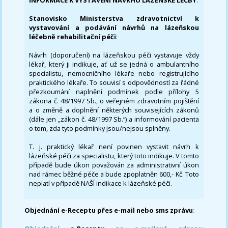
INFORMACE K VYSTAVENÍ NÁVRHU LÁZEŇSKÉ LÉČBY
:
Stanovisko Ministerstva zdravotnictví k
vystavování a podávání návrhů na lázeňskou
léčebně rehabilitační péči
:
Návrh (doporučení) na lázeňskou péči vystavuje vždy
lékař, který ji indikuje, ať už se jedná o ambulantního
specialistu, nemocničního lékaře nebo registrujícího
praktického lékaře. To souvisí s odpovědností za řádné
přezkoumání naplnění podmínek podle přílohy 5
zákona č. 48/1997 Sb., o veřejném zdravotním pojištění
a o změně a doplnění některých souvisejících zákonů
(dále jen „zákon č. 48/1997 Sb.“) a informování pacienta
o tom, zda tyto podmínky jsou/nejsou splněny.
T. j. praktický lékař není povinen vystavit návrh k
lázeňské péči za specialistu, který toto indikuje. V tomto
případě bude úkon považován za administrativní úkon
nad rámec běžné péče a bude zpoplatněn 600,- Kč. Toto
neplatí v případě NAŠÍ indikace k lázeňské péči.
Objednání e-Receptu přes e-mail nebo sms zprávu
: