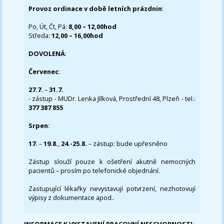
Provoz ordinace v době letních prázdnin
:
Po, Út, Čt, Pá:
8,00 – 12,00hod
Středa:
12,00 – 16,00hod
DOVOLENÁ
:
Červenec
:
27.7.
–
31.7.
- zástup - MUDr. Lenka Jílková, Prostřední 48, Plzeň - tel.:
377 387 855
Srpen
:
17.
–
19.8.
,
24.-25.8.
– zástup: bude upřesněno
Zástup slouží pouze k ošetření akutně nemocných
pacientů – prosím po telefonické objednání.
Zastupující lékařky nevystavují potvrzení, nezhotovují
výpisy z dokumentace apod..
INFORMACE K VYSTAVENÍ PRACOVNÍ NESCHOPNOSTI
: