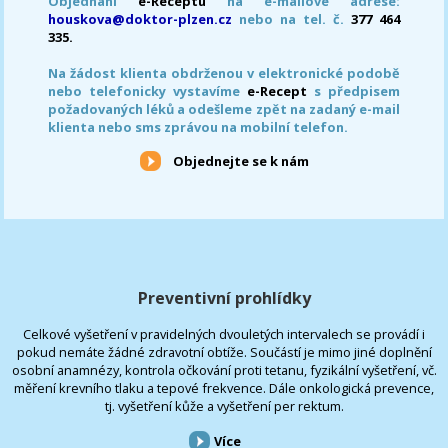
Objednání
e-Receptu
na e-mailové adrese:
houskova@doktor-plzen.cz
nebo na tel. č.
377 464
335.
Na žádost klienta obdrženou v elektronické podobě
nebo telefonicky vystavíme
e-Recept
s předpisem
požadovaných léků a odešleme zpět na zadaný e-mail
klienta nebo sms zprávou na mobilní telefon.
Objednejte se k nám
Preventivní prohlídky
Celkové vyšetření v pravidelných dvouletých intervalech se provádí i
pokud nemáte žádné zdravotní obtíže. Součástí je mimo jiné doplnění
osobní anamnézy, kontrola očkování proti tetanu, fyzikální vyšetření, vč.
měření krevního tlaku a tepové frekvence. Dále onkologická prevence,
tj. vyšetření kůže a vyšetření per rektum.
Více