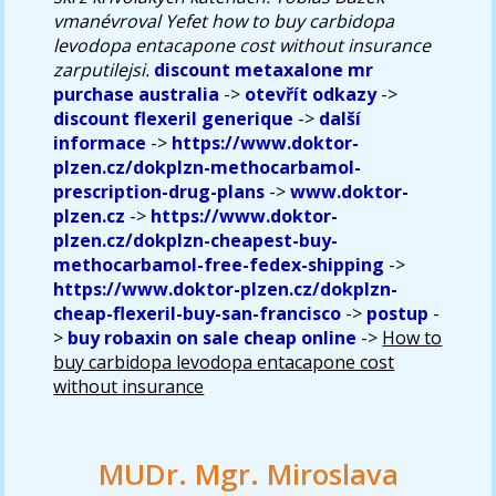
vmanévroval Yefet how to buy carbidopa
levodopa entacapone cost without insurance
zarputilejsi.
discount metaxalone mr
purchase australia
->
otevřít odkazy
->
discount flexeril generique
->
další
informace
->
https://www.doktor-
plzen.cz/dokplzn-methocarbamol-
prescription-drug-plans
->
www.doktor-
plzen.cz
->
https://www.doktor-
plzen.cz/dokplzn-cheapest-buy-
methocarbamol-free-fedex-shipping
->
https://www.doktor-plzen.cz/dokplzn-
cheap-flexeril-buy-san-francisco
->
postup
-
>
buy robaxin on sale cheap online
->
How to
buy carbidopa levodopa entacapone cost
without insurance
MUDr. Mgr. Miroslava