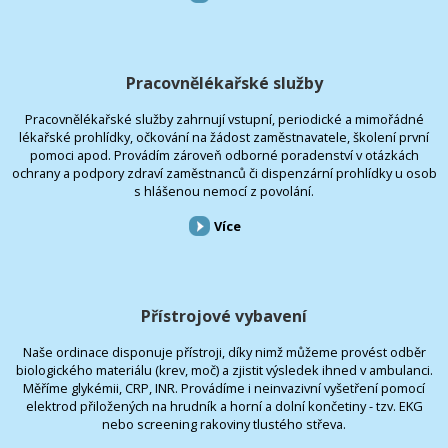
Pracovnělékařské služby
Pracovnělékařské služby zahrnují vstupní, periodické a mimořádné
lékařské prohlídky, očkování na žádost zaměstnavatele, školení první
pomoci apod. Provádím zároveň odborné poradenství v otázkách
ochrany a podpory zdraví zaměstnanců či dispenzární prohlídky u osob
s hlášenou nemocí z povolání.
Více
Přístrojové vybavení
Naše ordinace disponuje přístroji, díky nimž můžeme provést odběr
biologického materiálu (krev, moč) a zjistit výsledek ihned v ambulanci.
Měříme glykémii, CRP, INR. Provádíme i neinvazivní vyšetření pomocí
elektrod přiložených na hrudník a horní a dolní končetiny - tzv. EKG
nebo screening rakoviny tlustého střeva.