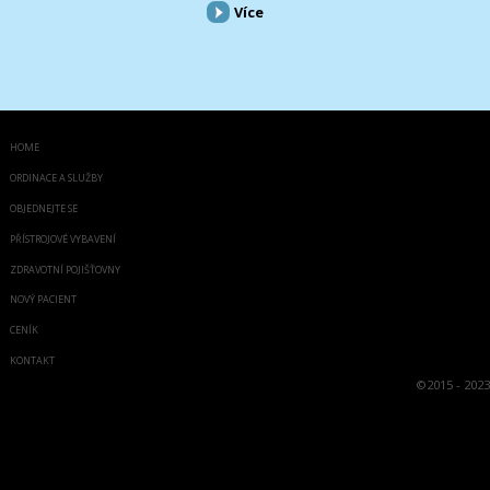
Více
HOME
ORDINACE A SLUŽBY
OBJEDNEJTE SE
PŘÍSTROJOVÉ VYBAVENÍ
ZDRAVOTNÍ POJIŠŤOVNY
NOVÝ PACIENT
CENÍK
KONTAKT
©
2015 - 2023