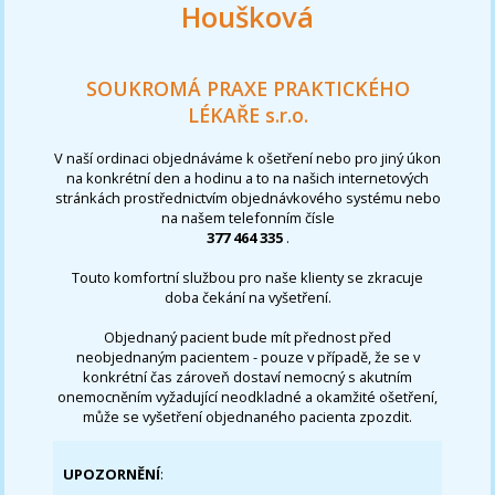
Houšková
SOUKROMÁ PRAXE PRAKTICKÉHO
LÉKAŘE s.r.o.
V naší ordinaci objednáváme k ošetření nebo pro jiný úkon
na konkrétní den a hodinu a to na našich internetových
stránkách prostřednictvím objednávkového systému nebo
na našem telefonním čísle
377 464 335
.
Touto komfortní službou pro naše klienty se zkracuje
doba čekání na vyšetření.
Objednaný pacient bude mít přednost před
neobjednaným pacientem - pouze v případě, že se v
konkrétní čas zároveň dostaví nemocný s akutním
onemocněním vyžadující neodkladné a okamžité ošetření,
může se vyšetření objednaného pacienta zpozdit.
UPOZORNĚNÍ
: