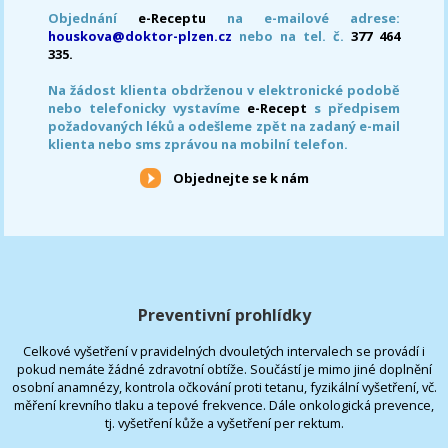
Objednání
e-Receptu
na e-mailové adrese:
houskova@doktor-plzen.cz
nebo na tel. č.
377 464
335.
Na žádost klienta obdrženou v elektronické podobě
nebo telefonicky vystavíme
e-Recept
s předpisem
požadovaných léků a odešleme zpět na zadaný e-mail
klienta nebo sms zprávou na mobilní telefon.
Objednejte se k nám
Preventivní prohlídky
Celkové vyšetření v pravidelných dvouletých intervalech se provádí i
pokud nemáte žádné zdravotní obtíže. Součástí je mimo jiné doplnění
osobní anamnézy, kontrola očkování proti tetanu, fyzikální vyšetření, vč.
měření krevního tlaku a tepové frekvence. Dále onkologická prevence,
tj. vyšetření kůže a vyšetření per rektum.