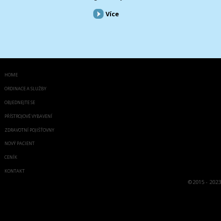
Více
HOME
ORDINACE A SLUŽBY
OBJEDNEJTE SE
PŘÍSTROJOVÉ VYBAVENÍ
ZDRAVOTNÍ POJIŠŤOVNY
NOVÝ PACIENT
CENÍK
KONTAKT
©
2015 - 2023