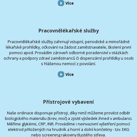
Více
Pracovnělékařské služby
Pracovnělékařské služby zahrnují vstupní, periodické a mimořádné
lékařské prohlídky, očkování na žádost zaměstnavatele, školení první
pomoci apod. Provádím zároveň odborné poradenství v otázkách
ochrany a podpory zdraví zaměstnanců či dispenzární prohlídky u osob
s hlášenou nemocí z povolání.
Více
Přístrojové vybavení
Naše ordinace disponuje přístroji, díky nimž můžeme provést odběr
biologického materiálu (krev, moč) a zjistit výsledek ihned v ambulanci.
Měříme glykémii, CRP, INR. Provádíme i neinvazivní vyšetření pomocí
elektrod přiložených na hrudník a horní a dolní končetiny - tzv. EKG
nebo screening rakoviny tlustého střeva.