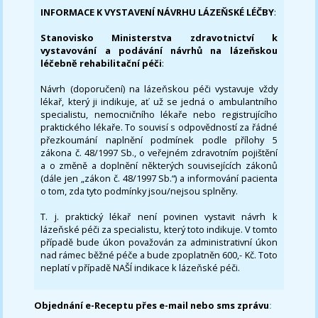
INFORMACE K VYSTAVENÍ NÁVRHU LÁZEŇSKÉ LÉČBY
:
Stanovisko Ministerstva zdravotnictví k
vystavování a podávání návrhů na lázeňskou
léčebně rehabilitační péči
:
Návrh (doporučení) na lázeňskou péči vystavuje vždy
lékař, který ji indikuje, ať už se jedná o ambulantního
specialistu, nemocničního lékaře nebo registrujícího
praktického lékaře. To souvisí s odpovědností za řádné
přezkoumání naplnění podmínek podle přílohy 5
zákona č. 48/1997 Sb., o veřejném zdravotním pojištění
a o změně a doplnění některých souvisejících zákonů
(dále jen „zákon č. 48/1997 Sb.“) a informování pacienta
o tom, zda tyto podmínky jsou/nejsou splněny.
T. j. praktický lékař není povinen vystavit návrh k
lázeňské péči za specialistu, který toto indikuje. V tomto
případě bude úkon považován za administrativní úkon
nad rámec běžné péče a bude zpoplatněn 600,- Kč. Toto
neplatí v případě NAŠÍ indikace k lázeňské péči.
Objednání e-Receptu přes e-mail nebo sms zprávu
: