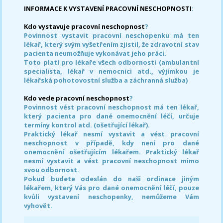
INFORMACE K VYSTAVENÍ PRACOVNÍ NESCHOPNOSTI
:
Kdo vystavuje pracovní neschopnost
?
Povinnost vystavit pracovní neschopenku má ten
lékař, který svým vyšetřením zjistil, že zdravotní stav
pacienta neumožňuje vykonávat jeho práci.
Toto platí pro lékaře všech odborností (ambulantní
specialista, lékař v nemocnici atd., výjimkou je
lékařská pohotovostní služba a záchranná služba)
Kdo vede pracovní neschopnost
?
Povinnost vést pracovní neschopnost má ten lékař,
který pacienta pro dané onemocnění léčí, určuje
termíny kontrol atd. (ošetřující lékař).
Praktický lékař nesmí vystavit a vést pracovní
neschopnost v případě, kdy není pro dané
onemocnění ošetřujícím lékařem. Praktický lékař
nesmí vystavit a vést pracovní neschopnost mimo
svou odbornost.
Pokud budete odeslán do naši ordinace jiným
lékařem, který Vás pro dané onemocnění léčí, pouze
kvůli vystavení neschopenky, nemůžeme Vám
vyhovět.