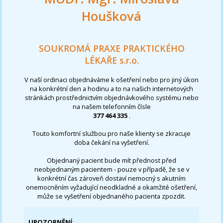
Houšková
SOUKROMÁ PRAXE PRAKTICKÉHO
LÉKAŘE s.r.o.
V naší ordinaci objednáváme k ošetření nebo pro jiný úkon
na konkrétní den a hodinu a to na našich internetových
stránkách prostřednictvím objednávkového systému nebo
na našem telefonním čísle
377 464 335
.
Touto komfortní službou pro naše klienty se zkracuje
doba čekání na vyšetření.
Objednaný pacient bude mít přednost před
neobjednaným pacientem - pouze v případě, že se v
konkrétní čas zároveň dostaví nemocný s akutním
onemocněním vyžadující neodkladné a okamžité ošetření,
může se vyšetření objednaného pacienta zpozdit.
UPOZORNĚNÍ
: