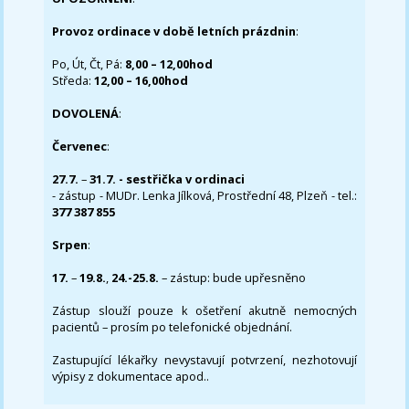
Provoz ordinace v době letních prázdnin
:
Po, Út, Čt, Pá:
8,00 – 12,00hod
Středa:
12,00 – 16,00hod
DOVOLENÁ
:
Červenec
:
27.7.
–
31.7. - sestřička v ordinaci
- zástup - MUDr. Lenka Jílková, Prostřední 48, Plzeň - tel.:
377 387 855
Srpen
:
17.
–
19.8.
,
24.-25.8.
– zástup: bude upřesněno
Zástup slouží pouze k ošetření akutně nemocných
pacientů – prosím po telefonické objednání.
Zastupující lékařky nevystavují potvrzení, nezhotovují
výpisy z dokumentace apod..