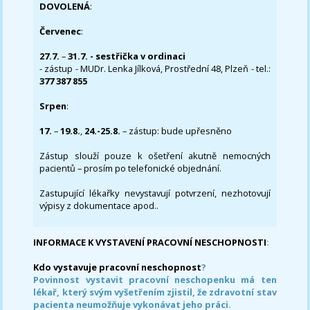
DOVOLENÁ
:
Červenec
:
27.7.
–
31.7. - sestřička v ordinaci
- zástup - MUDr. Lenka Jílková, Prostřední 48, Plzeň - tel.:
377 387 855
Srpen
:
17.
–
19.8.
,
24.-25.8.
– zástup: bude upřesněno
Zástup slouží pouze k ošetření akutně nemocných
pacientů – prosím po telefonické objednání.
Zastupující lékařky nevystavují potvrzení, nezhotovují
výpisy z dokumentace apod..
INFORMACE K VYSTAVENÍ PRACOVNÍ NESCHOPNOSTI
:
Kdo vystavuje pracovní neschopnost
?
Povinnost vystavit pracovní neschopenku má ten
lékař, který svým vyšetřením zjistil, že zdravotní stav
pacienta neumožňuje vykonávat jeho práci.