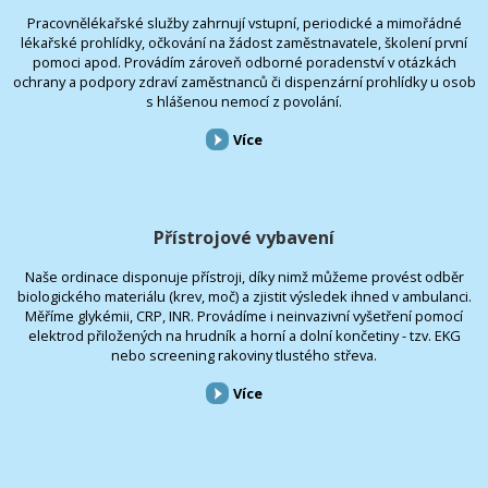
Pracovnělékařské služby zahrnují vstupní, periodické a mimořádné
lékařské prohlídky, očkování na žádost zaměstnavatele, školení první
pomoci apod. Provádím zároveň odborné poradenství v otázkách
ochrany a podpory zdraví zaměstnanců či dispenzární prohlídky u osob
s hlášenou nemocí z povolání.
Více
Přístrojové vybavení
Naše ordinace disponuje přístroji, díky nimž můžeme provést odběr
biologického materiálu (krev, moč) a zjistit výsledek ihned v ambulanci.
Měříme glykémii, CRP, INR. Provádíme i neinvazivní vyšetření pomocí
elektrod přiložených na hrudník a horní a dolní končetiny - tzv. EKG
nebo screening rakoviny tlustého střeva.
Více