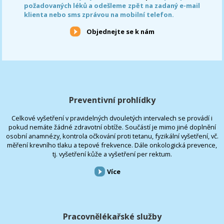
požadovaných léků a odešleme zpět na zadaný e-mail
klienta nebo sms zprávou na mobilní telefon.
Objednejte se k nám
Preventivní prohlídky
Celkové vyšetření v pravidelných dvouletých intervalech se provádí i
pokud nemáte žádné zdravotní obtíže. Součástí je mimo jiné doplnění
osobní anamnézy, kontrola očkování proti tetanu, fyzikální vyšetření, vč.
měření krevního tlaku a tepové frekvence. Dále onkologická prevence,
tj. vyšetření kůže a vyšetření per rektum.
Více
Pracovnělékařské služby