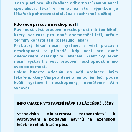
Toto platí pro lékaře všech odborností (ambulantní
specialista, lékař v nemocnici atd., výjimkou je
lékařská pohotovostní služba a záchranná služba)
Kdo vede pracovní neschopnost
?
Povinnost vést pracovní neschopnost má ten lékař,
který pacienta pro dané onemocnění léčí, určuje
termíny kontrol atd. (ošetřující lékař).
Praktický lékař nesmí vystavit a vést pracovní
neschopnost v případě, kdy není pro dané
onemocnění ošetřujícím lékařem. Praktický lékař
nesmí vystavit a vést pracovní neschopnost mimo
svou odbornost.
Pokud budete odeslán do naši ordinace jiným
lékařem, který Vás pro dané onemocnění léčí, pouze
kvůli vystavení neschopenky, nemůžeme Vám
vyhovět.
INFORMACE K VYSTAVENÍ NÁVRHU LÁZEŇSKÉ LÉČBY
:
Stanovisko Ministerstva zdravotnictví k
vystavování a podávání návrhů na lázeňskou
léčebně rehabilitační péči
: