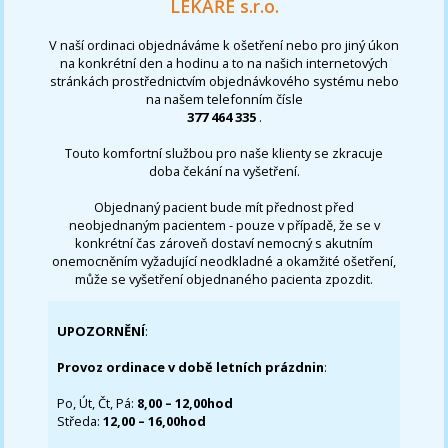
LÉKAŘE s.r.o.
V naší ordinaci objednáváme k ošetření nebo pro jiný úkon
na konkrétní den a hodinu a to na našich internetových
stránkách prostřednictvím objednávkového systému nebo
na našem telefonním čísle
377 464 335
.
Touto komfortní službou pro naše klienty se zkracuje
doba čekání na vyšetření.
Objednaný pacient bude mít přednost před
neobjednaným pacientem - pouze v případě, že se v
konkrétní čas zároveň dostaví nemocný s akutním
onemocněním vyžadující neodkladné a okamžité ošetření,
může se vyšetření objednaného pacienta zpozdit.
UPOZORNĚNÍ
:
Provoz ordinace v době letních prázdnin
:
Po, Út, Čt, Pá:
8,00 – 12,00hod
Středa:
12,00 – 16,00hod