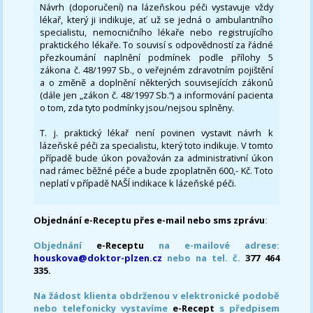
Návrh (doporučení) na lázeňskou péči vystavuje vždy
lékař, který ji indikuje, ať už se jedná o ambulantního
specialistu, nemocničního lékaře nebo registrujícího
praktického lékaře. To souvisí s odpovědností za řádné
přezkoumání naplnění podmínek podle přílohy 5
zákona č. 48/1997 Sb., o veřejném zdravotním pojištění
a o změně a doplnění některých souvisejících zákonů
(dále jen „zákon č. 48/1997 Sb.“) a informování pacienta
o tom, zda tyto podmínky jsou/nejsou splněny.
T. j. praktický lékař není povinen vystavit návrh k
lázeňské péči za specialistu, který toto indikuje. V tomto
případě bude úkon považován za administrativní úkon
nad rámec běžné péče a bude zpoplatněn 600,- Kč. Toto
neplatí v případě NAŠÍ indikace k lázeňské péči.
Objednání e-Receptu přes e-mail nebo sms zprávu
:
Objednání
e-Receptu
na e-mailové adrese:
houskova@doktor-plzen.cz
nebo na tel. č.
377 464
335.
Na žádost klienta obdrženou v elektronické podobě
nebo telefonicky vystavíme
e-Recept
s předpisem