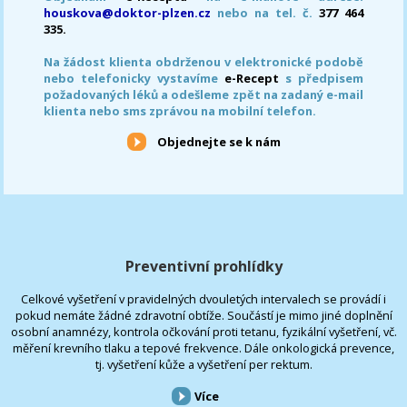
houskova@doktor-plzen.cz
nebo na tel. č.
377 464
335.
Na žádost klienta obdrženou v elektronické podobě
nebo telefonicky vystavíme
e-Recept
s předpisem
požadovaných léků a odešleme zpět na zadaný e-mail
klienta nebo sms zprávou na mobilní telefon.
Objednejte se k nám
Preventivní prohlídky
Celkové vyšetření v pravidelných dvouletých intervalech se provádí i
pokud nemáte žádné zdravotní obtíže. Součástí je mimo jiné doplnění
osobní anamnézy, kontrola očkování proti tetanu, fyzikální vyšetření, vč.
měření krevního tlaku a tepové frekvence. Dále onkologická prevence,
tj. vyšetření kůže a vyšetření per rektum.
Více