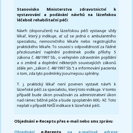
Stanovisko Ministerstva zdravotnictví k
vystavování a podávání návrhů na lázeňskou
léčebně rehabilitační péči
:
Návrh (doporučení) na lázeňskou péči vystavuje vždy
lékař, který ji indikuje, ať už se jedná o ambulantního
specialistu, nemocničního lékaře nebo registrujícího
praktického lékaře. To souvisí s odpovědností za řádné
přezkoumání naplnění podmínek podle přílohy 5
zákona č. 48/1997 Sb., o veřejném zdravotním pojištění
a o změně a doplnění některých souvisejících zákonů
(dále jen „zákon č. 48/1997 Sb.“) a informování pacienta
o tom, zda tyto podmínky jsou/nejsou splněny.
T. j. praktický lékař není povinen vystavit návrh k
lázeňské péči za specialistu, který toto indikuje. V tomto
případě bude úkon považován za administrativní úkon
nad rámec běžné péče a bude zpoplatněn 600,- Kč. Toto
neplatí v případě NAŠÍ indikace k lázeňské péči.
Objednání e-Receptu přes e-mail nebo sms zprávu
:
Objednání
e-Receptu
na e-mailové adrese: