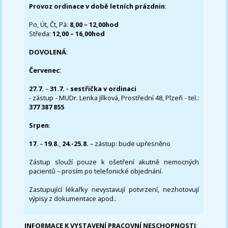
Provoz ordinace v době letních prázdnin
:
Po, Út, Čt, Pá:
8,00 – 12,00hod
Středa:
12,00 – 16,00hod
DOVOLENÁ
:
Červenec
:
27.7.
–
31.7. - sestřička v ordinaci
- zástup - MUDr. Lenka Jílková, Prostřední 48, Plzeň - tel.:
377 387 855
Srpen
:
17.
–
19.8.
,
24.-25.8.
– zástup: bude upřesněno
Zástup slouží pouze k ošetření akutně nemocných
pacientů – prosím po telefonické objednání.
Zastupující lékařky nevystavují potvrzení, nezhotovují
výpisy z dokumentace apod..
INFORMACE K VYSTAVENÍ PRACOVNÍ NESCHOPNOSTI
: