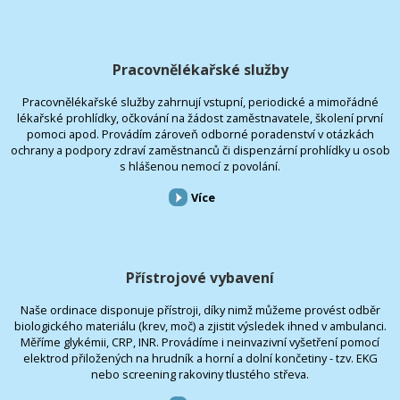
Pracovnělékařské služby
Pracovnělékařské služby zahrnují vstupní, periodické a mimořádné
lékařské prohlídky, očkování na žádost zaměstnavatele, školení první
pomoci apod. Provádím zároveň odborné poradenství v otázkách
ochrany a podpory zdraví zaměstnanců či dispenzární prohlídky u osob
s hlášenou nemocí z povolání.
Více
Přístrojové vybavení
Naše ordinace disponuje přístroji, díky nimž můžeme provést odběr
biologického materiálu (krev, moč) a zjistit výsledek ihned v ambulanci.
Měříme glykémii, CRP, INR. Provádíme i neinvazivní vyšetření pomocí
elektrod přiložených na hrudník a horní a dolní končetiny - tzv. EKG
nebo screening rakoviny tlustého střeva.