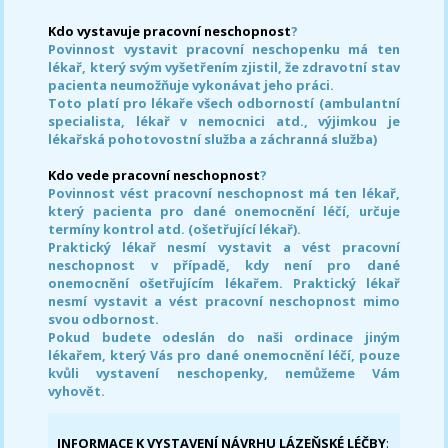
Kdo vystavuje pracovní neschopnost
?
Povinnost vystavit pracovní neschopenku má ten
lékař, který svým vyšetřením zjistil, že zdravotní stav
pacienta neumožňuje vykonávat jeho práci.
Toto platí pro lékaře všech odborností (ambulantní
specialista, lékař v nemocnici atd., výjimkou je
lékařská pohotovostní služba a záchranná služba)
Kdo vede pracovní neschopnost
?
Povinnost vést pracovní neschopnost má ten lékař,
který pacienta pro dané onemocnění léčí, určuje
termíny kontrol atd. (ošetřující lékař).
Praktický lékař nesmí vystavit a vést pracovní
neschopnost v případě, kdy není pro dané
onemocnění ošetřujícím lékařem. Praktický lékař
nesmí vystavit a vést pracovní neschopnost mimo
svou odbornost.
Pokud budete odeslán do naši ordinace jiným
lékařem, který Vás pro dané onemocnění léčí, pouze
kvůli vystavení neschopenky, nemůžeme Vám
vyhovět.
INFORMACE K VYSTAVENÍ NÁVRHU LÁZEŇSKÉ LÉČBY
: