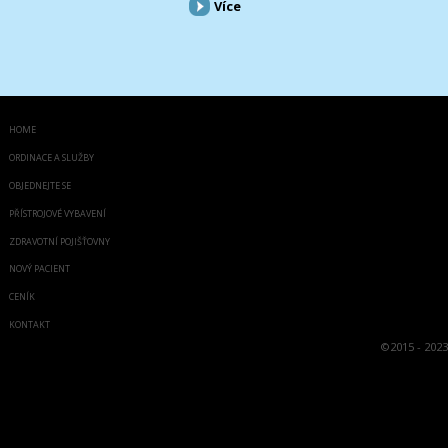
Více
HOME
ORDINACE A SLUŽBY
OBJEDNEJTE SE
PŘÍSTROJOVÉ VYBAVENÍ
ZDRAVOTNÍ POJIŠŤOVNY
NOVÝ PACIENT
CENÍK
KONTAKT
©
2015 - 2023