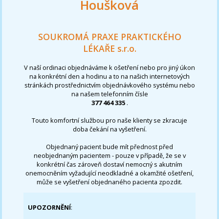
Houšková
SOUKROMÁ PRAXE PRAKTICKÉHO
LÉKAŘE s.r.o.
V naší ordinaci objednáváme k ošetření nebo pro jiný úkon
na konkrétní den a hodinu a to na našich internetových
stránkách prostřednictvím objednávkového systému nebo
na našem telefonním čísle
377 464 335
.
Touto komfortní službou pro naše klienty se zkracuje
doba čekání na vyšetření.
Objednaný pacient bude mít přednost před
neobjednaným pacientem - pouze v případě, že se v
konkrétní čas zároveň dostaví nemocný s akutním
onemocněním vyžadující neodkladné a okamžité ošetření,
může se vyšetření objednaného pacienta zpozdit.
UPOZORNĚNÍ
: